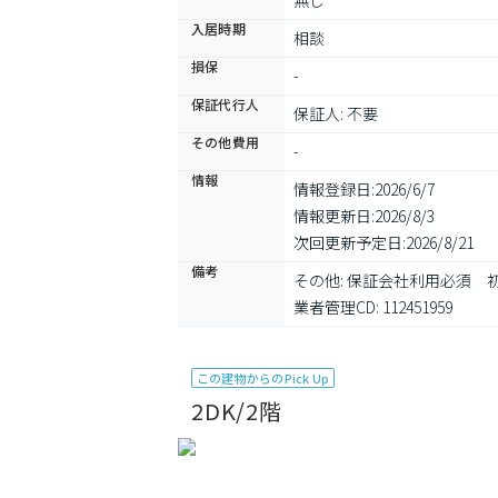
無し
入居時期
相談
損保
-
保証代行人
保証人: 不要
その他費用
-
情報
情報登録日:
2026/6/7
情報更新日:
2026/8/3
次回更新予定日:
2026/8/21
備考
その他: 保証会社利用必須
業者管理CD: 112451959
この建物からのPick Up
2DK/2階