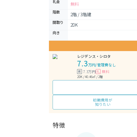
礼金
無料
階数
2階 / 3階建
間取り
2DK 
向き
レジデンス・シロタ
7.3
万円
/
管理費なし
7.3万円
無料
敷
礼
2DK / 40.46㎡ / 2階
初期費用が
知りたい
特徴