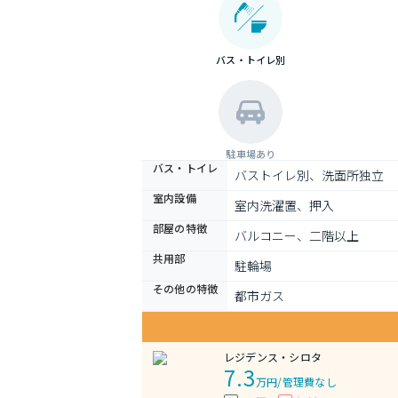
バス・トイレ別
駐車場あり
バス・トイレ
バストイレ別、洗面所独立
室内設備
室内洗濯置、押入
部屋の特徴
バルコニー、二階以上
共用部
駐輪場
その他の特徴
都市ガス
レジデンス・シロタ
7.3
万円
/
管理費なし