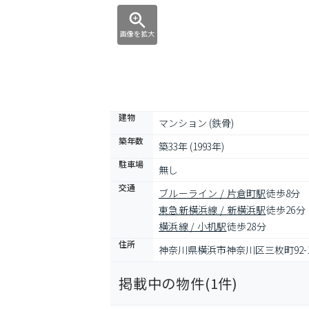
画像を拡大
建物
マンション (鉄骨)
築年数
築33年 (1993年)
駐車場
無し
交通
ブルーライン / 片倉町駅
徒歩8分
東急新横浜線 / 新横浜駅
徒歩26分
横浜線 / 小机駅
徒歩28分
住所
神奈川県横浜市神奈川区三枚町92-
掲載中の物件(
1
件)