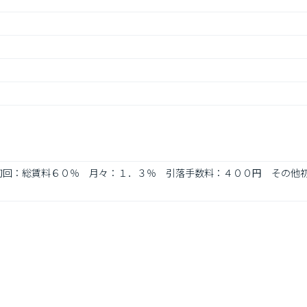
　初回：総賃料６０％　月々：１．３％　引落手数料：４００円　その他初