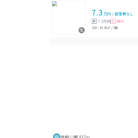
7.3
万円
/
管理費
なし
7.3万円
無料
敷
礼
2DK
/
40.46㎡
/
2階
岸根公園 837m