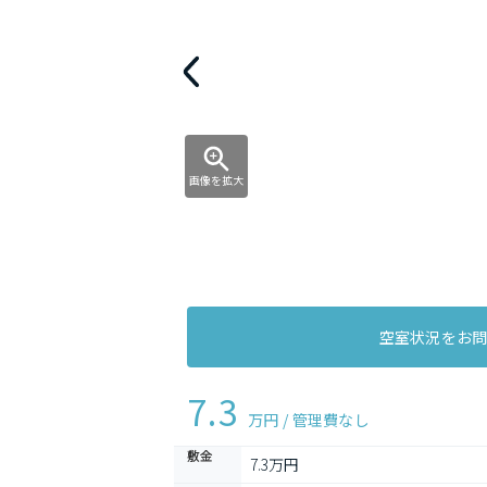
画像を拡大
空室状況をお
7.3
万円 / 管理費
なし
敷金
7.3万円