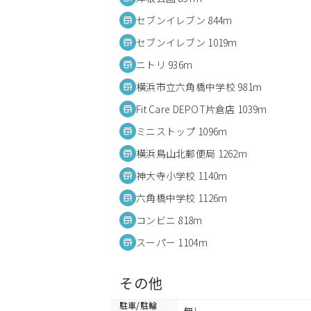
セブンイレブン 844m
セブンイレブン 1019m
ニトリ 936m
横浜市立六角橋中学校 981m
Fit Care DEPOT片倉店 1039m
ミニストップ 1096m
横浜鳥山北郵便局 1262m
神大寺小学校 1140m
六角橋中学校 1126m
コンビニ 818m
スーパー 1104m
その他
駐車/駐輪