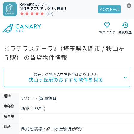
CANARY(カナリー)
物件をアプリでサクサク検索！
インストール
(4.8)
お気に入り
閲覧履歴
ビラデラステーラ2（埼玉県入間市 / 狭山ヶ
丘駅） の賃貸物件情報
現在この建物の空室物件はありません
狭山ヶ丘駅
のおすすめ物件を見る
建物
アパート (軽量鉄骨)
築年数
新築 (1992年)
駐車場
-
交通
西武池袋線 / 狭山ヶ丘駅
徒歩9分