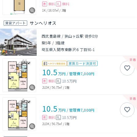
無料
無料
敷
礼
1K
/
18.07㎡
/
3階
サンヘリオス
賃貸アパート
西武豊島線 / 狭山ヶ丘駅 徒歩8分
築5年
/
3階建
埼玉県入間市東藤沢６丁目98-1
家賃カード決済可
10.5
万円
/
管理費
7,000円
無料
10.5万円
敷
礼
2LDK
/
56.75㎡
/
1階
10.5
万円
/
管理費
7,000円
無料
10.5万円
敷
礼
2LDK
/
56.75㎡
/
1階