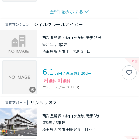
全
9
件を表示する
シィルクラールアイビー
賃貸マンション
西武豊島線 / 狭山ヶ丘駅 徒歩27分
築21年
/
3階建
埼玉県所沢市小手指町3丁目
6.1
万円
/
管理費
2,200円
無料
無料
敷
礼
ワンルーム
/
24.39㎡
/
3階
サンヘリオス
賃貸アパート
西武豊島線 / 狭山ヶ丘駅 徒歩8分
築5年
/
3階建
埼玉県入間市東藤沢６丁目98-1