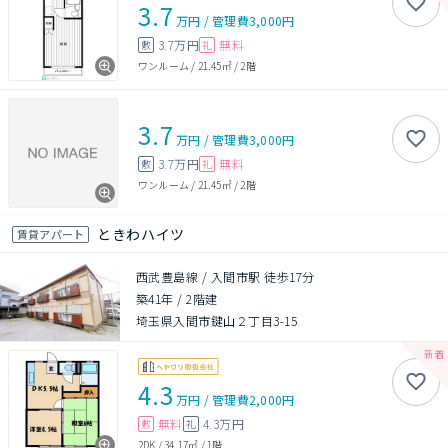
3.7
万円
/
管理費
3,000円
3.7万円
無料
敷
礼
ワンルーム
/
21.45㎡
/
2階
3.7
万円
/
管理費
3,000円
3.7万円
無料
敷
礼
ワンルーム
/
21.45㎡
/
2階
ときわハイツ
賃貸アパート
西武豊島線 / 入間市駅 徒歩17分
築41年
/
2階建
埼玉県入間市鍵山２丁目3-15
4.3
万円
/
管理費
2,000円
無料
4.3万円
敷
礼
2DK
/
34.17㎡
/
1階