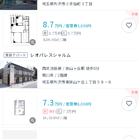
埼玉県所沢市小手指町３丁目
8.7
万円
/
管理費
3,000円
8.7万円
8.7万円
敷
礼
3LDK
/
60㎡
/
2階
レオパレスシャルム
賃貸アパート
西武池袋線 / 狭山ヶ丘駅 徒歩8分
築21年
/
2階建
埼玉県所沢市東狭山ケ丘１丁目５９－６
7.3
万円
/
管理費
6,000円
無料
7.3万円
敷
礼
1K
/
19.87㎡
/
1階