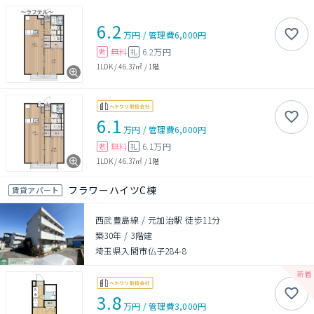
6.2
万円
/
管理費
6,000円
無料
6.2万円
敷
礼
1LDK
/
46.37㎡
/
1階
6.1
万円
/
管理費
6,000円
無料
6.1万円
敷
礼
1LDK
/
46.37㎡
/
1階
フラワーハイツC棟
賃貸アパート
西武豊島線 / 元加治駅 徒歩11分
築30年
/
3階建
埼玉県入間市仏子284-8
3.8
万円
/
管理費
3,000円