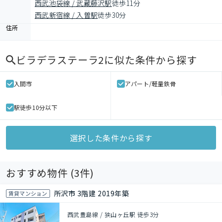
西武池袋線 / 武蔵藤沢駅
徒歩11分
西武新宿線 / 入曽駅
徒歩30分
住所
ビラデラステーラ2
に似た条件から探す
入間市
アパート/軽量鉄骨
駅徒歩10分以下
選択した条件から探す
おすすめ物件 (
3
件)
所沢市 3階建 2019年築
賃貸マンション
西武豊島線 / 狭山ヶ丘駅 徒歩3分