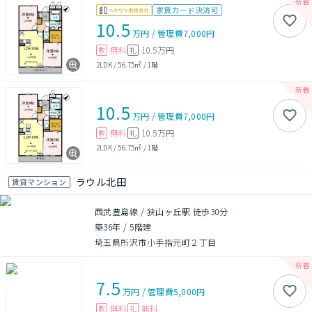
家賃カード決済可
10.5
万円
/
管理費
7,000円
無料
10.5万円
敷
礼
2LDK
/
56.75㎡
/
1階
10.5
万円
/
管理費
7,000円
無料
10.5万円
敷
礼
2LDK
/
56.75㎡
/
1階
ラウル北田
賃貸マンション
西武豊島線 / 狭山ヶ丘駅 徒歩30分
築36年
/
5階建
埼玉県所沢市小手指元町２丁目
7.5
万円
/
管理費
5,000円
無料
無料
敷
礼