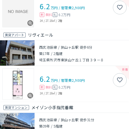
6.2
万円
/
管理費
2,900円
無料
6.2万円
敷
礼
1K
/
27.18㎡
/
2階
リヴィエール
賃貸アパート
西武池袋線 / 狭山ヶ丘駅 徒歩6分
築17年
/
2階建
埼玉県所沢市東狭山ケ丘１丁目３９－８
6.2
万円
/
管理費
2,900円
無料
6.2万円
敷
礼
1K
/
27.18㎡
/
2階
メイゾン小手指弐番館
賃貸マンション
西武池袋線 / 狭山ヶ丘駅 徒歩31分
築39年
/
5階建