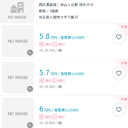
西武豊島線 / 狭山ヶ丘駅 徒歩29分
新築
/
3階建
埼玉県入間市大字下藤沢
5.8
万円
/
管理費
3,000円
無料
無料
敷
礼
1K
/
20.75㎡
/
3階
5.7
万円
/
管理費
3,000円
無料
無料
敷
礼
1K
/
19.25㎡
/
2階
6
万円
/
管理費
3,000円
無料
無料
敷
礼
1K
/
20.96㎡
/
3階