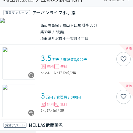
アーバンライフ小手指
賃貸マンション
西武豊島線 / 狭山ヶ丘駅 徒歩30分
築39年
/
3階建
埼玉県所沢市小手指町４丁目
3.5
万円
/
管理費
3,000円
無料
無料
敷
礼
ワンルーム
/
17.42㎡
/
2階
3
万円
/
管理費
3,000円
無料
無料
敷
礼
1K
/
17.42㎡
/
2階
MELLAS武蔵藤沢
賃貸アパート