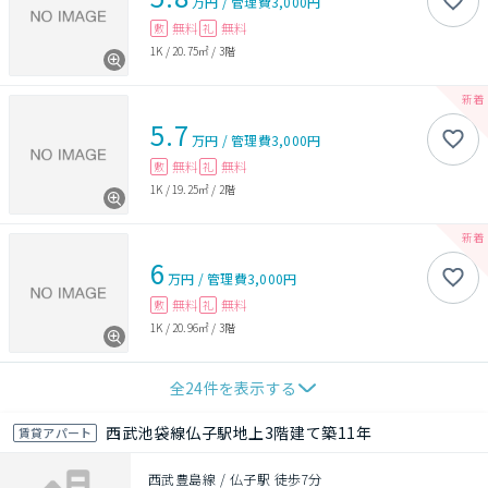
万円
/
管理費
3,000円
無料
無料
敷
礼
1K
/
20.75㎡
/
3階
5.7
万円
/
管理費
3,000円
無料
無料
敷
礼
1K
/
19.25㎡
/
2階
6
万円
/
管理費
3,000円
無料
無料
敷
礼
1K
/
20.96㎡
/
3階
全
24
件を表示する
西武池袋線仏子駅地上3階建て築11年
賃貸アパート
西武豊島線 / 仏子駅 徒歩7分