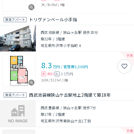
3K
/
50.05㎡
/
4階
トリヴァンベール小手指
賃貸アパート
西武池袋線 / 狭山ヶ丘駅 徒歩38分
築32年
/
3階建
埼玉県所沢市小手指町４
8.3
万円
/
管理費
5,500円
無料
0.5万円
敷
礼
2LDK
/
52.17㎡
/
1階
西武池袋線狭山ケ丘駅地上2階建て築18年
賃貸アパート
西武豊島線 / 狭山ヶ丘駅 徒歩7分
築17年
/
2階建
埼玉県所沢市東狭山ケ丘1丁目