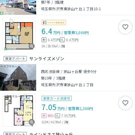
築7年
/
3階建
埼玉県所沢市東狭山ケ丘１丁目10-1
6.4
万円
/
管理費
3,000円
6.4万円
6.4万円
敷
礼
1K
/
26.93㎡
/
2階
サンライズメゾン
賃貸アパート
西武池袋線 / 狭山ヶ丘駅 徒歩9分
築10年
/
3階建
埼玉県所沢市東狭山ケ丘１丁目
家賃カード決済可
7.05
万円
/
管理費
2,300円
無料
7.05万円
敷
礼
1LDK
/
42.59㎡
/
2階
カインドネス狭山ヶ丘
賃貸アパート