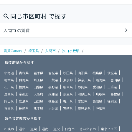
同じ市区町村 で探す
入間市 の賃貸
賃貸Canary
/
埼玉県
/
入間市
/
狭山ヶ丘駅
/
都道府県から探す
北海道
青森県
岩手県
宮城県
秋田県
山形県
福島県
茨城県
栃木県
群馬県
埼玉県
千葉県
東京都
神奈川県
新潟県
富山県
石川県
福井県
山梨県
長野県
岐阜県
静岡県
愛知県
三重県
滋賀県
京都府
大阪府
兵庫県
奈良県
和歌山県
鳥取県
島根県
岡山県
広島県
山口県
徳島県
香川県
愛媛県
高知県
福岡県
佐賀県
長崎県
熊本県
大分県
宮崎県
鹿児島県
沖縄県
政令指定都市から探す
札幌市
道北
道東
道南
道央
仙台市
さいたま市
東京２３区