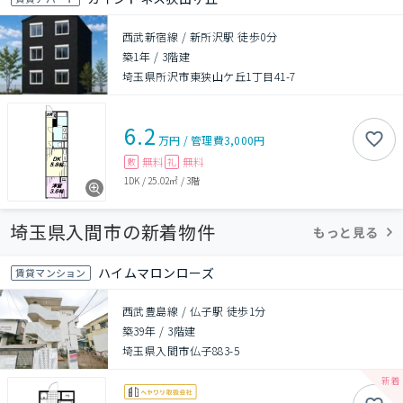
西武新宿線 / 新所沢駅 徒歩0分
築1年
/
3階建
埼玉県所沢市東狭山ケ丘1丁目41-7
6.2
万円
/
管理費
3,000円
無料
無料
敷
礼
1DK
/
25.02㎡
/
3階
埼玉県入間市の新着物件
もっと見る
ハイムマロンローズ
賃貸マンション
西武豊島線 / 仏子駅 徒歩1分
築39年
/
3階建
埼玉県入間市仏子883-5