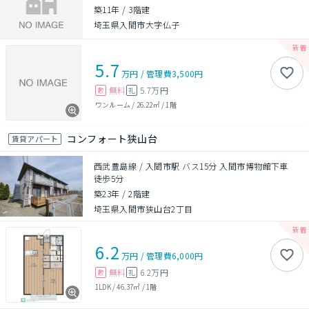
築11年
/
3階建
埼玉県入間市大字仏子
5.7
万円
/
管理費
3,500円
無料
5.7万円
敷
礼
ワンルーム
/
26.22㎡
/
1階
コンフォート狭山台
賃貸アパート
西武豊島線 / 入間市駅 バス15分 入間市博物館下車
徒歩5分
築23年
/
2階建
埼玉県入間市狭山台2丁目
6.2
万円
/
管理費
6,000円
無料
6.2万円
敷
礼
1LDK
/
46.37㎡
/
1階