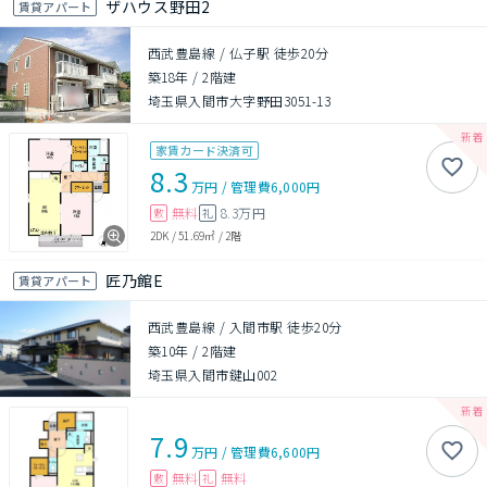
ザハウス野田2
賃貸アパート
西武豊島線 / 仏子駅 徒歩20分
築18年
/
2階建
埼玉県入間市大字野田3051-13
家賃カード決済可
8.3
万円
/
管理費
6,000円
無料
8.3万円
敷
礼
2DK
/
51.69㎡
/
2階
匠乃館E
賃貸アパート
西武豊島線 / 入間市駅 徒歩20分
築10年
/
2階建
埼玉県入間市鍵山002
7.9
万円
/
管理費
6,600円
無料
無料
敷
礼