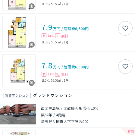
1LDK
/
56.56㎡
/
1階
7.9
万円
/
管理費
6,600円
無料
無料
敷
礼
1LDK
/
56.56㎡
/
1階
7.8
万円
/
管理費
6,600円
無料
無料
敷
礼
1LDK
/
56.56㎡
/
1階
グランドマンション
賃貸マンション
西武豊島線 / 武蔵藤沢駅 徒歩10分
築32年
/
4階建
埼玉県入間市大字下藤沢000