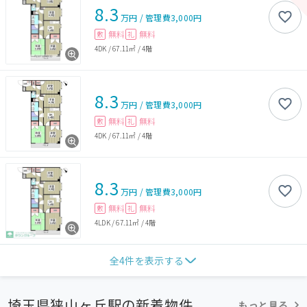
8.3
万円
/
管理費
3,000円
無料
無料
敷
礼
4DK
/
67.11㎡
/
4階
8.3
万円
/
管理費
3,000円
無料
無料
敷
礼
4DK
/
67.11㎡
/
4階
8.3
万円
/
管理費
3,000円
無料
無料
敷
礼
4LDK
/
67.11㎡
/
4階
全
4
件を表示する
埼玉県狭山ヶ丘駅の新着物件
もっと見る