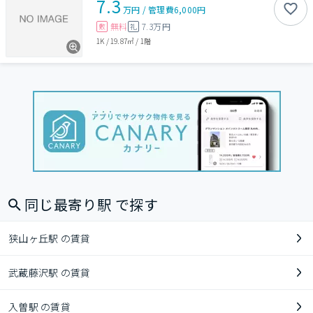
7.3
万円
/
管理費
6,000円
無料
7.3万円
敷
礼
1K
/
19.87㎡
/
1階
同じ最寄り駅 で探す
狭山ヶ丘駅 の賃貸
武蔵藤沢駅 の賃貸
入曽駅 の賃貸