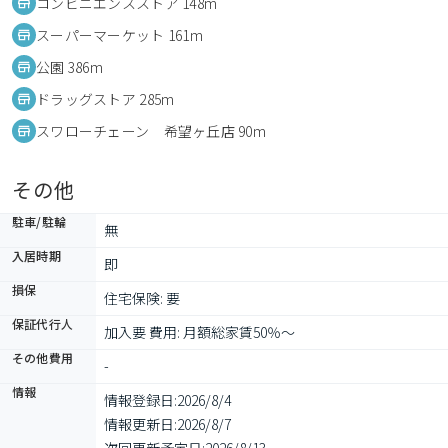
コンビニエンスストア 148m
スーパーマーケット 161m
公園 386m
ドラッグストア 285m
スワローチェーン 希望ヶ丘店 90m
その他
駐車/駐輪
無
入居時期
即
損保
住宅保険: 要
保証代行人
加入要 費用: 月額総家賃50％～
その他費用
-
情報
情報登録日:
2026/8/4
情報更新日:
2026/8/7