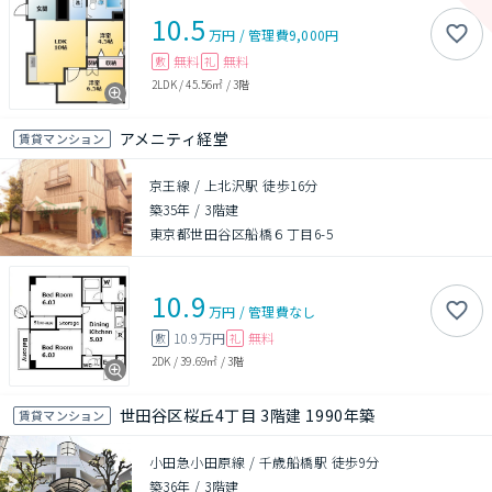
10.5
万円
/
管理費
9,000円
無料
無料
敷
礼
2LDK
/
45.56㎡
/
3階
アメニティ経堂
賃貸マンション
京王線 / 上北沢駅 徒歩16分
築35年
/
3階建
東京都世田谷区船橋６丁目6-5
10.9
万円
/
管理費
なし
10.9万円
無料
敷
礼
2DK
/
39.69㎡
/
3階
世田谷区桜丘4丁目 3階建 1990年築
賃貸マンション
小田急小田原線 / 千歳船橋駅 徒歩9分
築36年
/
3階建