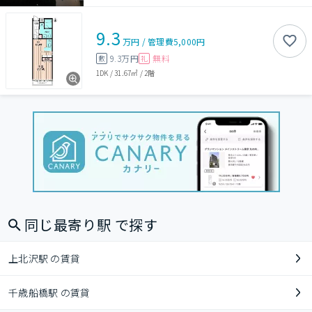
9.3
万円
/
管理費
5,000円
9.3万円
無料
敷
礼
1DK
/
31.67㎡
/
2階
同じ最寄り駅 で探す
上北沢駅 の賃貸
千歳船橋駅 の賃貸