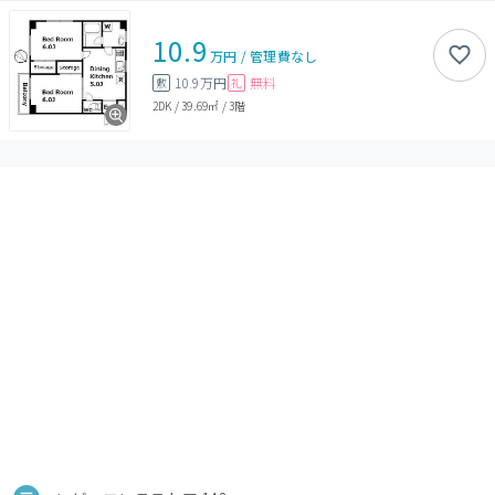
10.9
万円
/
管理費
なし
10.9万円
無料
敷
礼
2DK
/
39.69㎡
/
3階