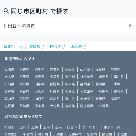
同じ市区町村 で探す
世田谷区 の賃貸
賃貸Canary
/
東京都
/
世田谷区
/
上北沢駅
/
都道府県から探す
北海道
青森県
岩手県
宮城県
秋田県
山形県
福島県
茨城県
栃木県
群馬県
埼玉県
千葉県
東京都
神奈川県
新潟県
富山県
石川県
福井県
山梨県
長野県
岐阜県
静岡県
愛知県
三重県
滋賀県
京都府
大阪府
兵庫県
奈良県
和歌山県
鳥取県
島根県
岡山県
広島県
山口県
徳島県
香川県
愛媛県
高知県
福岡県
佐賀県
長崎県
熊本県
大分県
宮崎県
鹿児島県
沖縄県
政令指定都市から探す
札幌市
道北
道東
道南
道央
仙台市
さいたま市
東京２３区
東京市部
千葉市
横浜市
川崎市
相模原市
新潟市
静岡市
浜松市