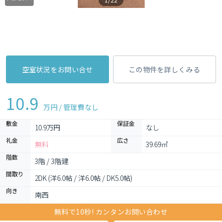
空室状況をお問い合せ
この物件を詳しくみる
10.9
万円 / 管理費
なし
敷金
保証金
10.9万円
なし
礼金
広さ
無料
39.69㎡
階数
3階 / 3階建
間取り
2DK (洋6.0帖 / 洋6.0帖 / DK5.0帖)
向き
南西
無料で10秒! カンタンお問い合わせ