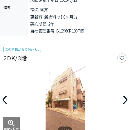
次回更新予定日:
2026/8/13
備考
現況: 空家

更新料: 新賃料の1.0ヶ月分

契約期間: 2年

自社管理番号: B12960R193785
この建物からのPick Up
2DK/3階
画像を拡大
1/22