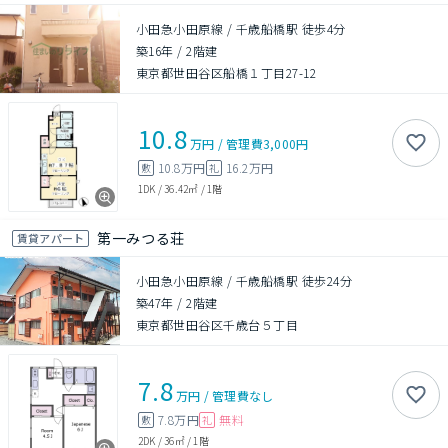
小田急小田原線 / 千歳船橋駅 徒歩4分
築16年
/
2階建
東京都世田谷区船橋１丁目27-12
10.8
万円
/
管理費
3,000円
10.8万円
16.2万円
敷
礼
1DK
/
36.42㎡
/
1階
第一みつる荘
賃貸アパート
小田急小田原線 / 千歳船橋駅 徒歩24分
築47年
/
2階建
東京都世田谷区千歳台５丁目
7.8
万円
/
管理費
なし
7.8万円
無料
敷
礼
2DK
/
36㎡
/
1階