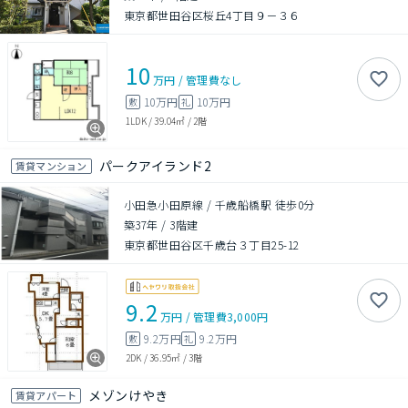
東京都世田谷区桜丘4丁目９－３６
10
万円
/
管理費
なし
10万円
10万円
敷
礼
1LDK
/
39.04㎡
/
2階
パークアイランド2
賃貸マンション
小田急小田原線 / 千歳船橋駅 徒歩0分
築37年
/
3階建
東京都世田谷区千歳台３丁目25-12
9.2
万円
/
管理費
3,000円
9.2万円
9.2万円
敷
礼
2DK
/
36.95㎡
/
3階
メゾンけやき
賃貸アパート