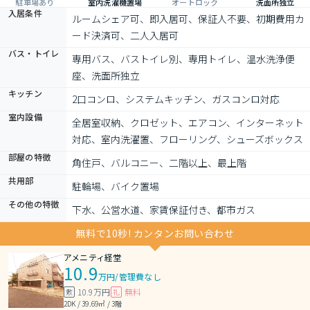
駐車場あり
室内洗濯機置場
オートロック
洗面所独立
入居条件
ルームシェア可、即入居可、保証人不要、初期費用カ
ード決済可、二人入居可
バス・トイレ
専用バス、バストイレ別、専用トイレ、温水洗浄便
座、洗面所独立
キッチン
2口コンロ、システムキッチン、ガスコンロ対応
室内設備
全居室収納、クロゼット、エアコン、インターネット
対応、室内洗濯置、フローリング、シューズボックス
部屋の特徴
角住戸、バルコニー、二階以上、最上階
共用部
駐輪場、バイク置場
その他の特徴
下水、公営水道、家賃保証付き、都市ガス
無料で10秒! カンタンお問い合わせ
アメニティ経堂
10.9
万円
/
管理費なし
10.9万円
無料
敷
礼
2DK / 39.69㎡ / 3階