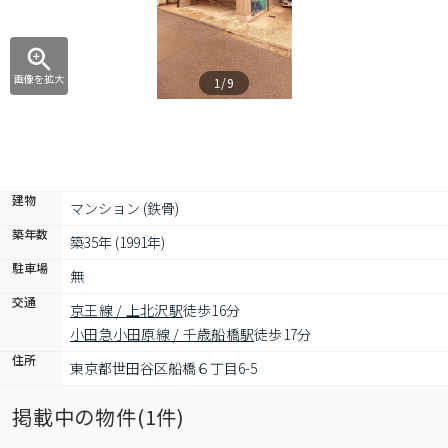
画像を拡大
1/9
建物
マンション (鉄骨)
築年数
築35年 (1991年)
駐車場
無
交通
京王線 / 上北沢駅
徒歩16分
小田急小田原線 / 千歳船橋駅
徒歩17分
住所
東京都世田谷区船橋６丁目6-5
掲載中の物件(
1
件)