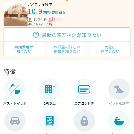
アメニティ経堂
10.9
万円
/
管理費なし
10.9万円
無料
敷
礼
2DK / 39.69㎡ / 3階
最新の空室状況が知りたい
初期費用が
お部屋の詳しい
実際に
知りたい
情報を知りたい
見学したい
特徴
バス・トイレ別
2階以上
エアコン付き
ペット相談可