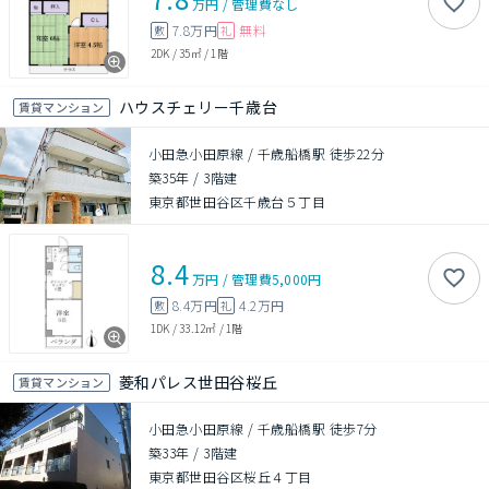
万円
/
管理費
なし
7.8万円
無料
敷
礼
2DK
/
35㎡
/
1階
ハウスチェリー千歳台
賃貸マンション
小田急小田原線 / 千歳船橋駅 徒歩22分
築35年
/
3階建
東京都世田谷区千歳台５丁目
8.4
万円
/
管理費
5,000円
8.4万円
4.2万円
敷
礼
1DK
/
33.12㎡
/
1階
菱和パレス世田谷桜丘
賃貸マンション
小田急小田原線 / 千歳船橋駅 徒歩7分
築33年
/
3階建
東京都世田谷区桜丘４丁目