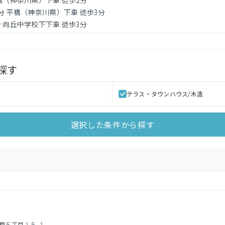
橋（神奈川県）下車 徒歩2分
4分 平橋（神奈川県）下車 徒歩3分
分 向丘中学校下下車 徒歩3分
探す
テラス・タウンハウス/木造
選択した条件から探す
原５丁目１５-１