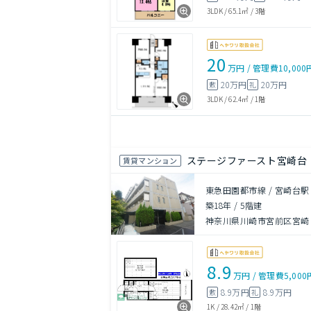
3LDK
/
65.1㎡
/
3階
20
万円
/
管理費
10,000
20万円
20万円
敷
礼
3LDK
/
62.4㎡
/
1階
ステージファースト宮崎台
賃貸マンション
東急田園都市線 / 宮崎台駅
築18年
/
5階建
神奈川県川崎市宮前区宮崎５
8.9
万円
/
管理費
5,000
8.9万円
8.9万円
敷
礼
1K
/
28.42㎡
/
1階