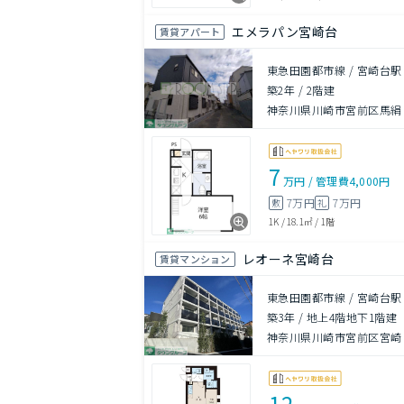
エメラパン宮崎台
賃貸アパート
東急田園都市線 / 宮崎台駅
築2年
/
2階建
神奈川県川崎市宮前区馬絹５
7
万円
/
管理費
4,000円
7万円
7万円
敷
礼
1K
/
18.1㎡
/
1階
レオーネ宮崎台
賃貸マンション
東急田園都市線 / 宮崎台駅
築3年
/
地上4階地下1階建
神奈川県川崎市宮前区宮崎３
12