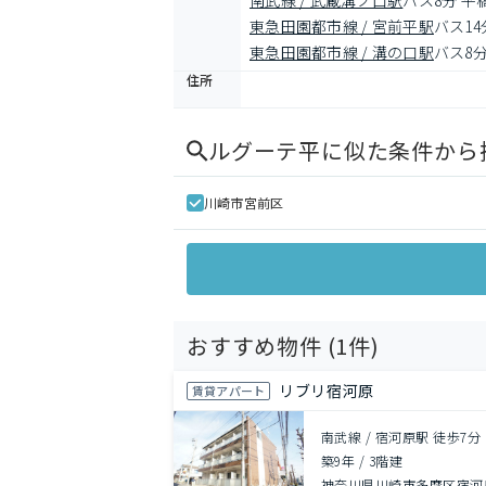
南武線 / 武蔵溝ノ口駅
バス8分 平
東急田園都市線 / 宮前平駅
バス1
東急田園都市線 / 溝の口駅
バス8
住所
ルグーテ平
に似た条件から
川崎市宮前区
おすすめ物件 (
1
件)
リブリ宿河原
賃貸アパート
南武線 / 宿河原駅 徒歩7分
築9年
/
3階建
神奈川県川崎市多摩区宿河