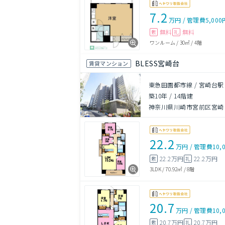
7.2
万円
/
管理費
5,000
無料
無料
敷
礼
ワンルーム
/
30㎡
/
4階
BLESS宮崎台
賃貸マンション
東急田園都市線 / 宮崎台駅
築10年
/
14階建
神奈川県川崎市宮前区宮崎２
22.2
万円
/
管理費
10,
22.2万円
22.2万円
敷
礼
3LDK
/
70.92㎡
/
8階
20.7
万円
/
管理費
10,
20.7万円
20.7万円
敷
礼