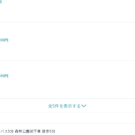
円
000円
000円
全
5
件を表示する
 バス5分 森林公園前下車 徒歩5分