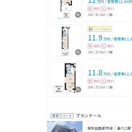
万円
/
管理費
12,000
無料
無料
敷
礼
1DK
/
26.33㎡
/
3階
11.9
万円
/
管理費
12,
無料
無料
敷
礼
1DK
/
25.65㎡
/
4階
11.8
万円
/
管理費
12,
無料
無料
敷
礼
1DK
/
25.92㎡
/
1階
プランドール
賃貸アパート
東急田園都市線 / 溝の口駅