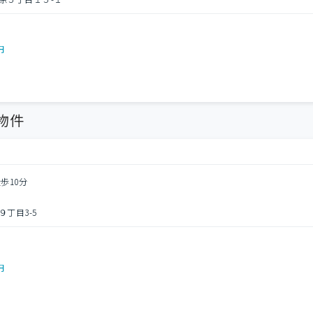
円
物件
歩10分
丁目3-5
円