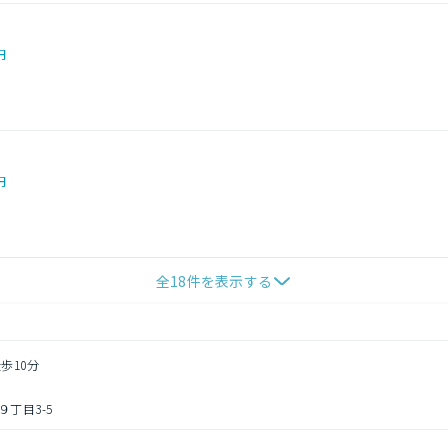
円
円
全
18
件を表示する
歩10分
丁目3-5