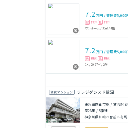
7.2
万円
/
管理費
5,000
無料
無料
敷
礼
ワンルーム
/
30㎡
/
4階
7.2
万円
/
管理費
5,000
無料
無料
敷
礼
1K
/
29.97㎡
/
2階
ラレジダンスド鷺沼
賃貸マンション
東急田園都市線 / 鷺沼駅 徒
築28年
/
5階建
神奈川県川崎市宮前区有馬９