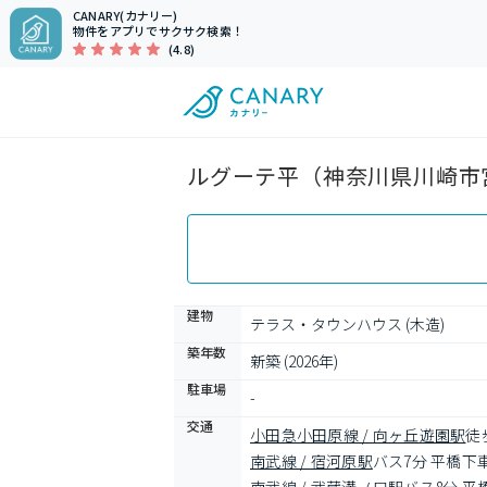
CANARY(カナリー)
物件をアプリでサクサク検索！
(4.8)
ルグーテ平（神奈川県川崎市宮
建物
テラス・タウンハウス (木造)
築年数
新築 (2026年)
駐車場
-
交通
小田急小田原線 / 向ヶ丘遊園駅
徒
南武線 / 宿河原駅
バス7分 平橋下