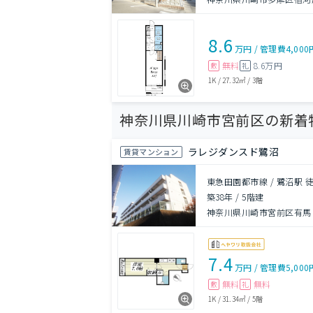
8.6
万円
/
管理費
4,000
無料
8.6万円
敷
礼
1K
/
27.32㎡
/
3階
神奈川県川崎市宮前区の新着
ラレジダンスド鷺沼
賃貸マンション
東急田園都市線 / 鷺沼駅 徒
築38年
/
5階建
神奈川県川崎市宮前区有馬９
7.4
万円
/
管理費
5,000
無料
無料
敷
礼
1K
/
31.34㎡
/
5階