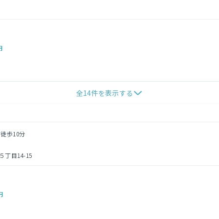
円
全
14
件を表示する
 徒歩10分
丁目14-15
円