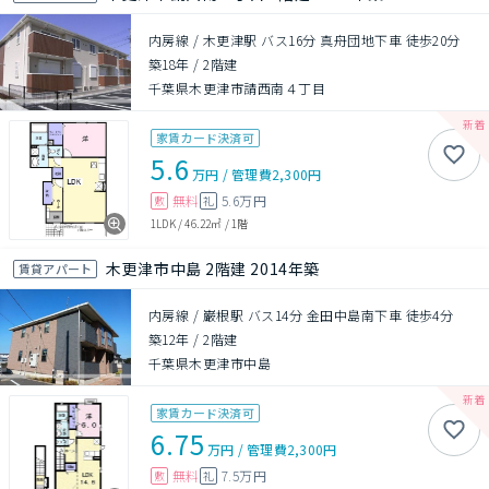
内房線 / 木更津駅 バス16分 真舟団地下車 徒歩20分
築18年
/
2階建
千葉県木更津市請西南４丁目
家賃カード決済可
5.6
万円
/
管理費
2,300円
無料
5.6万円
敷
礼
1LDK
/
46.22㎡
/
1階
木更津市中島 2階建 2014年築
賃貸アパート
内房線 / 巌根駅 バス14分 金田中島南下車 徒歩4分
築12年
/
2階建
千葉県木更津市中島
家賃カード決済可
6.75
万円
/
管理費
2,300円
無料
7.5万円
敷
礼