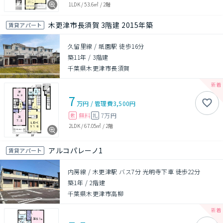
1LDK
/
53.6㎡
/
2階
木更津市長須賀 3階建 2015年築
賃貸アパート
久留里線 / 祇園駅 徒歩16分
築11年
/
3階建
千葉県木更津市長須賀
7
万円
/
管理費
3,500円
無料
7万円
敷
礼
2LDK
/
67.05㎡
/
2階
アルコパレーノ1
賃貸アパート
内房線 / 木更津駅 バス7分 光明寺下車 徒歩22分
築1年
/
2階建
千葉県木更津市高柳