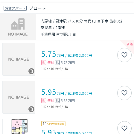
ブローテ
賃貸アパート
内房線 / 君津駅 バス10分 常代1丁目下車 徒歩3分
築18年
/
2階建
千葉県君津市郡1丁目
5.75
万円
/
管理費
2,300円
無料
5.75万円
敷
礼
1LDK
/
46.49㎡
/
1階
5.95
万円
/
管理費
2,300円
無料
5.95万円
敷
礼
1LDK
/
46.49㎡
/
1階
5.95
万円
/
管理費
2,300円