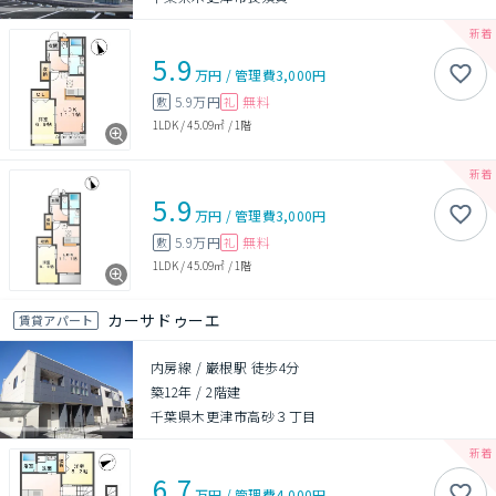
5.9
万円
/
管理費
3,000円
5.9万円
無料
敷
礼
1LDK
/
45.09㎡
/
1階
5.9
万円
/
管理費
3,000円
5.9万円
無料
敷
礼
1LDK
/
45.09㎡
/
1階
カーサドゥーエ
賃貸アパート
内房線 / 巌根駅 徒歩4分
築12年
/
2階建
千葉県木更津市高砂３丁目
6.7
万円
/
管理費
4,000円