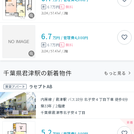
6.7万円
無料
敷
礼
2LDK
/
57.47㎡
/
2階
6.7
万円
/
管理費
4,000円
6.7万円
無料
敷
礼
2LDK
/
57.47㎡
/
2階
千葉県君津駅の新着物件
もっと見る
ラセプトAB
賃貸アパート
内房線 / 君津駅 バス10分 北子安４丁目下車 徒歩6分
築33年
/
2階建
千葉県君津市北子安４丁目
5.2
万円
/
管理費
5,000円