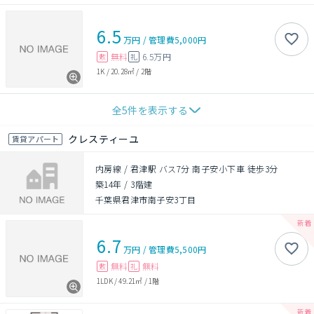
6.5
万円
/
管理費
5,000円
無料
6.5万円
敷
礼
1K
/
20.28㎡
/
2階
全
5
件を表示する
クレスティーユ
賃貸アパート
内房線 / 君津駅 バス7分 南子安小下車 徒歩3分
築14年
/
3階建
千葉県君津市南子安3丁目
6.7
万円
/
管理費
5,500円
無料
無料
敷
礼
1LDK
/
49.21㎡
/
1階