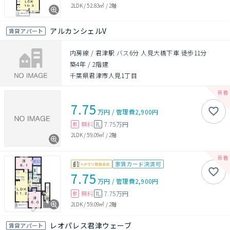
2LDK
/
52.83㎡
/
2階
アルカンシェルV
賃貸アパート
内房線 / 君津駅 バス6分 人見大橋下車 徒歩11分
築4年
/
2階建
千葉県君津市人見1丁目
7.75
万円
/
管理費
2,900円
無料
7.75万円
敷
礼
2LDK
/
59.09㎡
/
2階
家賃カード決済可
7.75
万円
/
管理費
2,900円
無料
7.75万円
敷
礼
2LDK
/
59.09㎡
/
2階
レオパレス君津ウェーブ
賃貸アパート