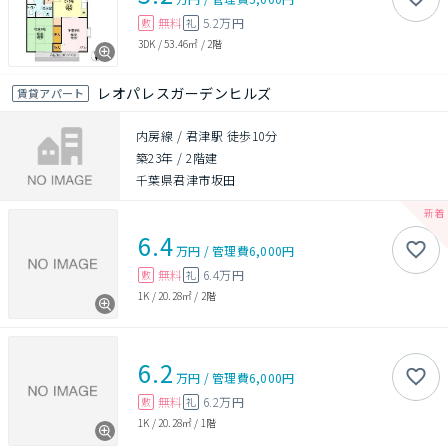
無料
5.2万円
敷
礼
3DK
/
53.46㎡
/
2階
レオパレスガーデンヒルズ
賃貸アパート
内房線 / 君津駅 徒歩10分
築23年
/
2階建
千葉県君津市坂田
6.4
万円
/
管理費
6,000円
無料
6.4万円
敷
礼
1K
/
20.28㎡
/
2階
6.2
万円
/
管理費
6,000円
無料
6.2万円
敷
礼
1K
/
20.28㎡
/
1階