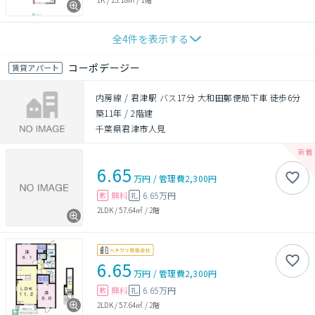
全
4
件を表示する
コーポデージー
賃貸アパート
内房線 / 君津駅 バス17分 大和田郵便局下車 徒歩6分
築11年
/
2階建
千葉県君津市人見
6.65
万円
/
管理費
2,300円
無料
6.65万円
敷
礼
2LDK
/
57.64㎡
/
2階
6.65
万円
/
管理費
2,300円
無料
6.65万円
敷
礼
2LDK
/
57.64㎡
/
2階