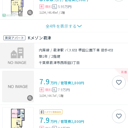
無料
5.95万円
敷
礼
1LDK
/
46.49㎡
/
1階
全
4
件を表示する
Kメゾン君津
賃貸アパート
内房線 / 君津駅 バス6分 堺田公園下車 徒歩4分
築1年
/
2階建
千葉県君津市西坂田3丁目
7.9
万円
/
管理費
2,800円
無料
7.9万円
敷
礼
1LDK
/
44.7㎡
/
1階
7.9
万円
/
管理費
2,800円