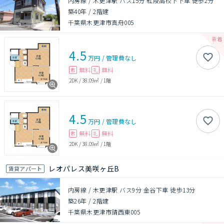
内房線 / 木更津駅 バス15分 紅陵高校下下車 徒歩2分
築40年
/
2階建
千葉県木更津市真舟005
4.5
万円
/
管理費
なし
無料
無料
敷
礼
2DK
/
38.09㎡
/
1階
4.5
万円
/
管理費
なし
無料
無料
敷
礼
2DK
/
38.09㎡
/
1階
レオパレス美咲ヶ丘B
賃貸アパート
内房線 / 木更津駅 バス9分 金谷下車 徒歩13分
築26年
/
2階建
千葉県木更津市請西東005