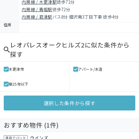
内房線 / 木更津駅
徒歩71分
内房線 / 青堀駅
徒歩72分
内房線 / 君津駅
バス8分 畑沢南3丁目下車 徒歩4分
住所
レオパレスオークヒルズ2
に似た条件から
探す
木更津市
アパート/木造
築25年以下
選択した条件から探す
おすすめ物件 (
1
件)
ウインズ
賃貸アパート