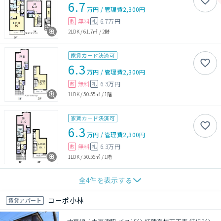
6.7
万円
/
管理費
2,300円
無料
6.7万円
敷
礼
2LDK
/
61.7㎡
/
2階
家賃カード決済可
6.3
万円
/
管理費
2,300円
無料
6.3万円
敷
礼
1LDK
/
50.55㎡
/
1階
家賃カード決済可
6.3
万円
/
管理費
2,300円
無料
6.3万円
敷
礼
1LDK
/
50.55㎡
/
1階
全
4
件を表示する
コーポ小林
賃貸アパート