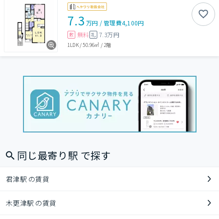
7.3
万円
/
管理費
4,100円
無料
7.3万円
敷
礼
1LDK
/
50.96㎡
/
2階
同じ最寄り駅 で探す
君津駅 の賃貸
木更津駅 の賃貸