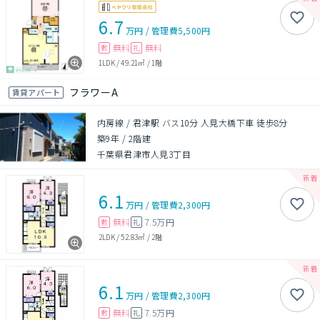
6.7
万円
/
管理費
5,500円
無料
無料
敷
礼
1LDK
/
49.21㎡
/
1階
フラワーA
賃貸アパート
内房線 / 君津駅 バス10分 人見大橋下車 徒歩8分
築9年
/
2階建
千葉県君津市人見3丁目
6.1
万円
/
管理費
2,300円
無料
7.5万円
敷
礼
2LDK
/
52.83㎡
/
2階
6.1
万円
/
管理費
2,300円
無料
7.5万円
敷
礼