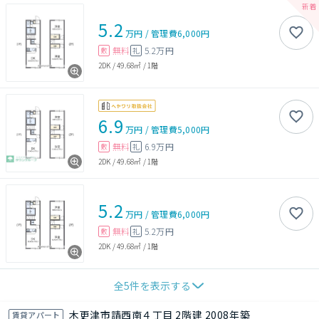
5.2
万円
/
管理費
6,000円
無料
5.2万円
敷
礼
2DK
/
49.68㎡
/
1階
6.9
万円
/
管理費
5,000円
無料
6.9万円
敷
礼
2DK
/
49.68㎡
/
1階
5.2
万円
/
管理費
6,000円
無料
5.2万円
敷
礼
2DK
/
49.68㎡
/
1階
全
5
件を表示する
木更津市請西南４丁目 2階建 2008年築
賃貸アパート