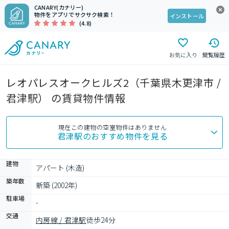
CANARY(カナリー)
物件をアプリでサクサク検索！
インストール
(4.8)
お気に入り
閲覧履歴
レオパレスオークヒルズ2（千葉県木更津市 /
君津駅） の賃貸物件情報
現在この建物の空室物件はありません
君津駅
のおすすめ物件を見る
建物
アパート (木造)
築年数
新築 (2002年)
駐車場
-
交通
内房線 / 君津駅
徒歩24分