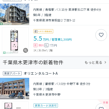
内房線 / 青堀駅 バス18分 君津駅北口下車 徒歩4分
築8年
/
3階建
千葉県君津市東坂田２丁目9-12
5.5
万円
/
管理費
2,300円
無料
7万円
敷
礼
1K
/
26.09㎡
/
2階
千葉県木更津市の新着物件
もっと見る
オリエンタルコートA
賃貸アパート
内房線 / 巌根駅 バス8分 中野下車 徒歩3分
築10年
/
3階建
千葉県木更津市中野
家賃カード決済可