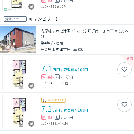
無料
7.9万円
敷
礼
1LDK
/
44.7㎡
/
1階
キャンビリー1
賃貸アパート
内房線 / 木更津駅 バス21分 畑沢南一丁目下車 徒歩5
分
築4年
/
2階建
千葉県木更津市畑沢南002
7.1
万円
/
管理費
4,100円
無料
7.1万円
敷
礼
1LDK
/
43.61㎡
/
1階
7.1
万円
/
管理費
4,100円
無料
7.1万円
敷
礼
1LDK
/
43.61㎡
/
1階