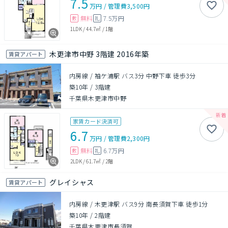
7.5
万円
/
管理費
3,500円
無料
7.5万円
敷
礼
1LDK
/
44.7㎡
/
1階
木更津市中野 3階建 2016年築
賃貸アパート
内房線 / 袖ケ浦駅 バス3分 中野下車 徒歩3分
築10年
/
3階建
千葉県木更津市中野
家賃カード決済可
6.7
万円
/
管理費
2,300円
無料
6.7万円
敷
礼
2LDK
/
61.7㎡
/
2階
グレイシャス
賃貸アパート
内房線 / 木更津駅 バス9分 南長須賀下車 徒歩1分
築10年
/
2階建
千葉県木更津市長須賀