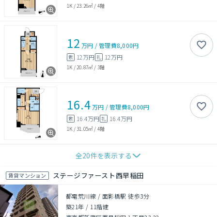
1K
/
23.26㎡
/
4階
12
万円
/
管理費
8,000円
12万円
12万円
敷
礼
1K
/
20.87㎡
/
3階
16.4
万円
/
管理費
8,000円
16.4万円
16.4万円
敷
礼
1K
/
31.05㎡
/
4階
全
20
件を表示する
ステージファースト西早稲田
賃貸マンション
都電荒川線 / 面影橋駅 徒歩3分
築21年
/
11階建