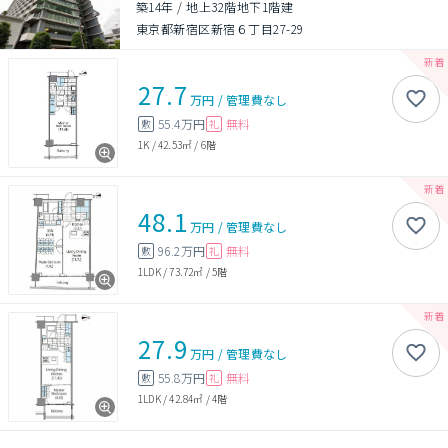
築14年
/
地上32階地下1階建
東京都新宿区新宿６丁目27-29
27.7
万円
/
管理費
なし
55.4万円
無料
敷
礼
1K
/
42.53㎡
/
6階
48.1
万円
/
管理費
なし
96.2万円
無料
敷
礼
1LDK
/
73.72㎡
/
5階
27.9
万円
/
管理費
なし
55.8万円
無料
敷
礼
1LDK
/
42.84㎡
/
4階