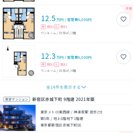
12.5
万円
/
管理費
6,000円
無料
無料
敷
礼
ワンルーム
/
19.58㎡
/
2階
12.3
万円
/
管理費
6,000円
無料
無料
敷
礼
ワンルーム
/
19.58㎡
/
4階
全
14
件を表示する
新宿区赤城下町 9階建 2021年築
賃貸マンション
東京メトロ東西線 / 神楽坂駅 徒歩2分
築5年
/
地上8階地下1階建
東京都新宿区赤城下町88