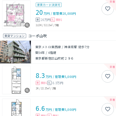
家賃カード決済可
20
万円
/
管理費
20,000円
20万円
無料
敷
礼
1LDK
/
32.13㎡
/
5階
コーポ山吹
賃貸マンション
東京メトロ東西線 / 神楽坂駅 徒歩7分
築54年
/
4階建
東京都新宿区山吹町２９６
8.3
万円
/
管理費
5,000円
無料
8.3万円
敷
礼
2K
/
22.25㎡
/
2階
6.6
万円
/
管理費
5,000円
無料
無料
敷
礼