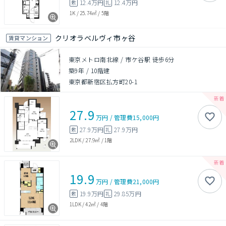
12.4万円
12.4万円
敷
礼
1K
/
25.74㎡
/
5階
クリオラベルヴィ市ヶ谷
賃貸マンション
東京メトロ南北線 / 市ケ谷駅 徒歩6分
築9年
/
10階建
東京都新宿区払方町20-1
27.9
万円
/
管理費
15,000円
27.9万円
27.9万円
敷
礼
2LDK
/
27.9㎡
/
1階
19.9
万円
/
管理費
21,000円
19.9万円
29.85万円
敷
礼
1LDK
/
42㎡
/
4階