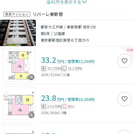
全
41
件を表示する
リバーレ東新宿
賃貸マンション
都営大江戸線 / 東新宿駅 徒歩1分
築8年
/
12階建
東京都新宿区新宿６丁目29-9
33.2
万円
/
管理費
12,000円
33.2万円
33.2万円
敷
礼
2LDK
/
52.92㎡
/
11階
23.8
万円
/
管理費
10,000円
23.8万円
無料
敷
礼
1LDK
/
36.6㎡
/
9階