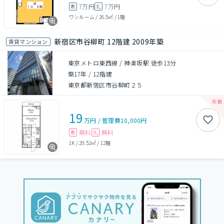
7万円
7万円
敷
礼
ワンルーム
/
26.5㎡
/
1階
新宿区市谷柳町 12階建 2009年築
賃貸マンション
東京メトロ東西線 / 神楽坂駅 徒歩13分
築17年
/
12階建
東京都新宿区市谷柳町２５
19
万円
/
管理費
10,000円
無料
無料
敷
礼
1K
/
29.52㎡
/
12階