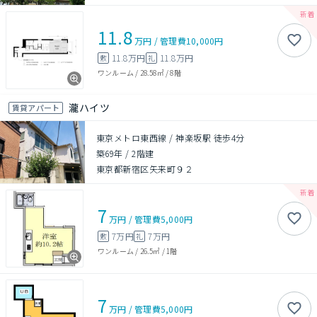
11.8
万円
/
管理費
10,000円
11.8万円
11.8万円
敷
礼
ワンルーム
/
28.58㎡
/
8階
瀧ハイツ
賃貸アパート
東京メトロ東西線 / 神楽坂駅 徒歩4分
築69年
/
2階建
東京都新宿区矢来町９２
7
万円
/
管理費
5,000円
7万円
7万円
敷
礼
ワンルーム
/
26.5㎡
/
1階
7
万円
/
管理費
5,000円