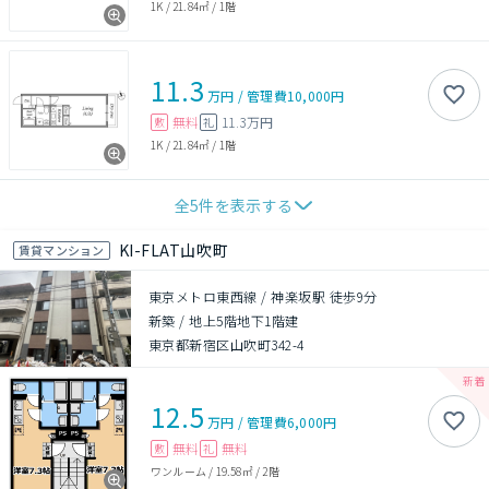
1K
/
21.84㎡
/
1階
11.3
万円
/
管理費
10,000円
無料
11.3万円
敷
礼
1K
/
21.84㎡
/
1階
全
5
件を表示する
KI-FLAT山吹町
賃貸マンション
東京メトロ東西線 / 神楽坂駅 徒歩9分
新築
/
地上5階地下1階建
東京都新宿区山吹町342-4
12.5
万円
/
管理費
6,000円
無料
無料
敷
礼
ワンルーム
/
19.58㎡
/
2階