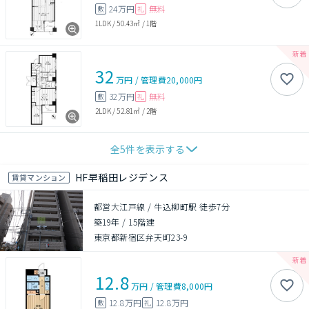
24万円
無料
敷
礼
1LDK
/
50.43㎡
/
1階
32
万円
/
管理費
20,000円
32万円
無料
敷
礼
2LDK
/
52.81㎡
/
2階
全
5
件を表示する
HF早稲田レジデンス
賃貸マンション
都営大江戸線 / 牛込柳町駅 徒歩7分
築19年
/
15階建
東京都新宿区弁天町23-9
12.8
万円
/
管理費
8,000円
12.8万円
12.8万円
敷
礼