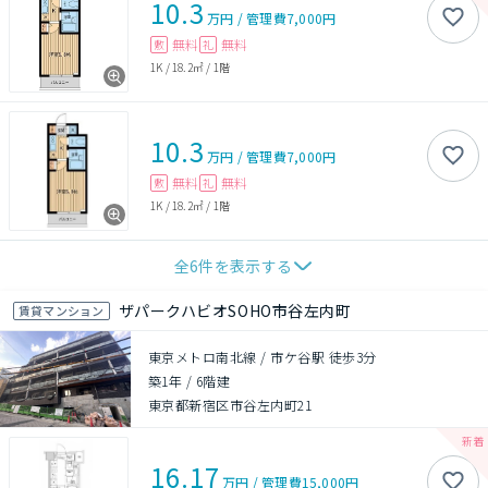
10.3
万円
/
管理費
7,000円
無料
無料
敷
礼
1K
/
18.2㎡
/
1階
10.3
万円
/
管理費
7,000円
無料
無料
敷
礼
1K
/
18.2㎡
/
1階
全
6
件を表示する
ザパークハビオSOHO市谷左内町
賃貸マンション
東京メトロ南北線 / 市ケ谷駅 徒歩3分
築1年
/
6階建
東京都新宿区市谷左内町21
16.17
万円
/
管理費
15,000円