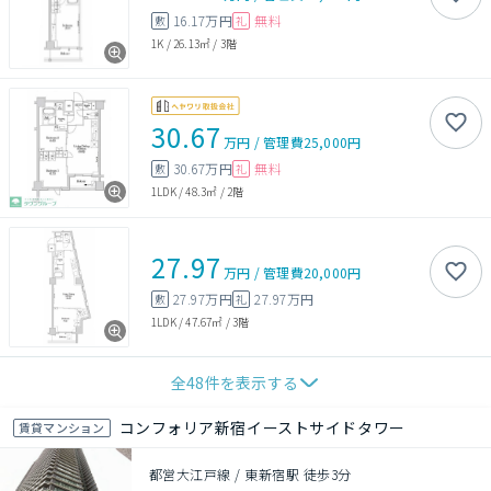
16.17万円
無料
敷
礼
1K
/
26.13㎡
/
3階
30.67
万円
/
管理費
25,000円
30.67万円
無料
敷
礼
1LDK
/
48.3㎡
/
2階
27.97
万円
/
管理費
20,000円
27.97万円
27.97万円
敷
礼
1LDK
/
47.67㎡
/
3階
全
48
件を表示する
コンフォリア新宿イーストサイドタワー
賃貸マンション
都営大江戸線 / 東新宿駅 徒歩3分