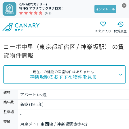
CANARY(カナリー)
物件をアプリでサクサク検索！
インストール
(4.8)
お気に入り
閲覧履歴
コーポ中里（東京都新宿区 / 神楽坂駅） の賃
貸物件情報
現在この建物の空室物件はありません
神楽坂駅
のおすすめ物件を見る
建物
アパート (木造)
築年数
新築 (1962年)
駐車場
-
交通
東京メトロ東西線 / 神楽坂駅
徒歩4分