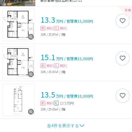
東京都新宿区山吹町12-21
13.3
万円
/
管理費
15,000円
無料
無料
敷
礼
1DK
/
25.87㎡
/
3階
15.1
万円
/
管理費
15,000円
無料
無料
敷
礼
1DK
/
25.87㎡
/
3階
13.5
万円
/
管理費
10,000円
無料
13.5万円
敷
礼
1DK
/
25.65㎡
/
3階
全
4
件を表示する