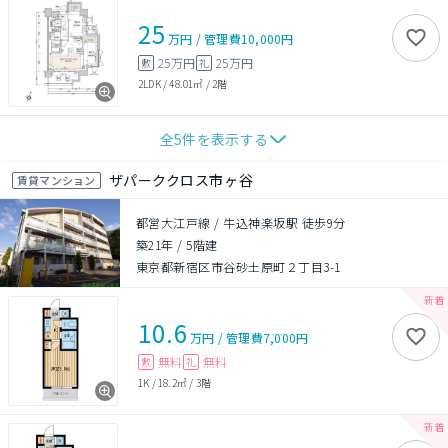
25
万円
/
管理費
10,000円
25万円
25万円
敷
礼
2LDK
/
48.01㎡
/
2階
全
5
件を表示する
ザパーククロス市ヶ谷
賃貸マンション
都営大江戸線 / 牛込神楽坂駅 徒歩9分
築21年
/
5階建
東京都新宿区市谷砂土原町２丁目3-1
10.6
万円
/
管理費
7,000円
無料
無料
敷
礼
1K
/
18.2㎡
/
3階