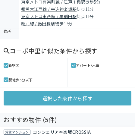
東京メトロ有楽町線 / 江戸川橋駅
徒歩5分
都営大江戸線 / 牛込神楽坂駅
徒歩11分
東京メトロ東西線 / 早稲田駅
徒歩11分
総武線 / 飯田橋駅
徒歩17分
住所
コーポ中里
に似た条件から探す
新宿区
アパート/木造
駅徒歩5分以下
選択した条件から探す
おすすめ物件 (
5
件)
コンシェリア神楽坂CROSSIA
賃貸マンション