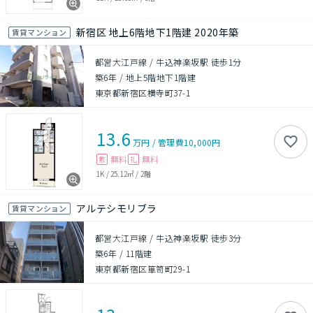
新宿区 地上6階地下1階建 2020年築
賃貸マンション
都営大江戸線 / 牛込神楽坂駅 徒歩1分
築6年
/
地上5階地下1階建
東京都新宿区横寺町37-1
13.6
万円
/
管理費
10,000円
無料
無料
敷
礼
1K
/
25.12㎡
/
2階
アルテシモリブラ
賃貸マンション
都営大江戸線 / 牛込神楽坂駅 徒歩3分
築6年
/
11階建
東京都新宿区箪笥町29-1