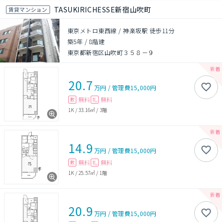
TASUKIRICHESSE新宿山吹町
賃貸マンション
東京メトロ東西線 / 神楽坂駅 徒歩11分
築5年
/
8階建
東京都新宿区山吹町３５８－９
20.7
万円
/
管理費
15,000円
無料
無料
敷
礼
1K
/
33.16㎡
/
3階
14.9
万円
/
管理費
15,000円
無料
無料
敷
礼
1K
/
25.57㎡
/
1階
20.9
万円
/
管理費
15,000円