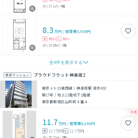
1K
/
17.1㎡
/
4階
8.3
万円
/
管理費
5,000円
無料
無料
敷
礼
1K
/
23.58㎡
/
2階
全
4
件を表示する
プラウドフラット神楽坂2
賃貸マンション
東京メトロ東西線 / 神楽坂駅 徒歩6分
築17年
/
地上11階地下1階建
東京都新宿区山吹町４番４
11.7
万円
/
管理費
8,000円
11.7万円
11.7万円
敷
礼
1K
/
20.72㎡
/
3階