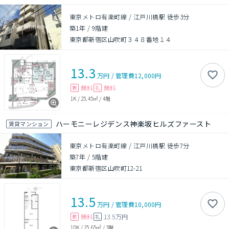
東京メトロ有楽町線 / 江戸川橋駅 徒歩3分
築1年
/
9階建
東京都新宿区山吹町３４８番地１４
13.3
万円
/
管理費
12,000円
無料
無料
敷
礼
1K
/
25.45㎡
/
4階
ハーモニーレジデンス神楽坂ヒルズファースト
賃貸マンション
東京メトロ有楽町線 / 江戸川橋駅 徒歩7分
築7年
/
5階建
東京都新宿区山吹町12-21
13.5
万円
/
管理費
10,000円
無料
13.5万円
敷
礼
1DK
/
25.65㎡
/
3階