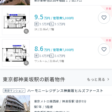
東京都新宿区西早稲田１丁目23-22
9.5
万円
/
管理費
5,000円
9.5万円
9.5万円
敷
礼
1K
/
21.66㎡
/
7階
8.6
万円
/
管理費
7,000円
8.6万円
8.6万円
敷
礼
ワンルーム
/
21.66㎡
/
9階
東京都神楽坂駅の新着物件
もっと見る
ハーモニーレジデンス神楽坂ヒルズファースト
賃貸マンション
東京メトロ東西線 / 神楽坂駅 徒歩9分
築7年
/
5階建