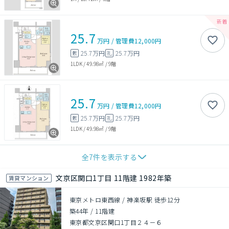
25.7
万円
/
管理費
12,000円
25.7万円
25.7万円
敷
礼
1LDK
/
49.98㎡
/
9階
25.7
万円
/
管理費
12,000円
25.7万円
25.7万円
敷
礼
1LDK
/
49.98㎡
/
9階
全
7
件を表示する
文京区関口1丁目 11階建 1982年築
賃貸マンション
東京メトロ東西線 / 神楽坂駅 徒歩12分
築44年
/
11階建
東京都文京区関口1丁目２４－６