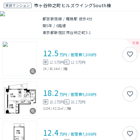
市ヶ谷仲之町ヒルズウイングSouth棟
賃貸マンション
都営新宿線 / 曙橋駅 徒歩4分
築5年
/
6階建
東京都新宿区市谷仲之町3-1
12.5
万円
/
管理費
7,000円
12.5万円
12.5万円
敷
礼
1K
/
26.14㎡
/
3階
18.2
万円
/
管理費
9,000円
18.2万円
18.2万円
敷
礼
1LDK
/
42.21㎡
/
3階
12.4
万円
/
管理費
7,000円