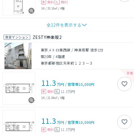
無料
無料
敷
礼
1K
/
33.16㎡
/
4階
全
12
件を表示する
ZESTY神楽坂2
賃貸マンション
東京メトロ東西線 / 神楽坂駅 徒歩1分
築20年
/
4階建
東京都新宿区矢来町１２３－３
11.3
万円
/
管理費
10,000円
無料
11.3万円
敷
礼
1K
/
21.84㎡
/
4階
11.3
万円
/
管理費
10,000円
無料
11.3万円
敷
礼