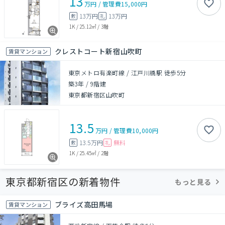
13
万円
/
管理費
15,000円
13万円
13万円
敷
礼
1K
/
25.12㎡
/
3階
クレストコート新宿山吹町
賃貸マンション
東京メトロ有楽町線 / 江戸川橋駅 徒歩5分
築3年
/
9階建
東京都新宿区山吹町
13.5
万円
/
管理費
10,000円
13.5万円
無料
敷
礼
1K
/
25.45㎡
/
2階
東京都新宿区の新着物件
もっと見る
ブライズ高田馬場
賃貸マンション