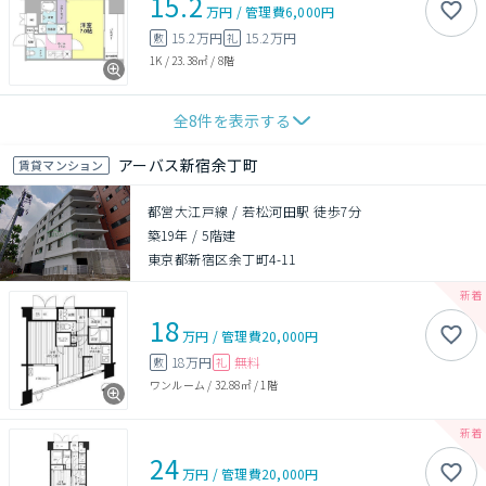
15.2
万円
/
管理費
6,000円
15.2万円
15.2万円
敷
礼
1K
/
23.38㎡
/
8階
全
8
件を表示する
アーバス新宿余丁町
賃貸マンション
都営大江戸線 / 若松河田駅 徒歩7分
築19年
/
5階建
東京都新宿区余丁町4-11
18
万円
/
管理費
20,000円
18万円
無料
敷
礼
ワンルーム
/
32.88㎡
/
1階
24
万円
/
管理費
20,000円