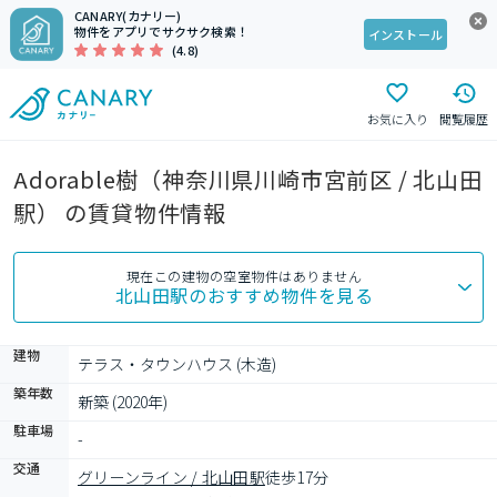
CANARY(カナリー)
物件をアプリでサクサク検索！
インストール
(4.8)
お気に入り
閲覧履歴
Adorable樹（神奈川県川崎市宮前区 / 北山田
駅） の賃貸物件情報
現在この建物の空室物件はありません
北山田駅
のおすすめ物件を見る
建物
テラス・タウンハウス (木造)
築年数
新築 (2020年)
駐車場
-
交通
グリーンライン / 北山田駅
徒歩17分