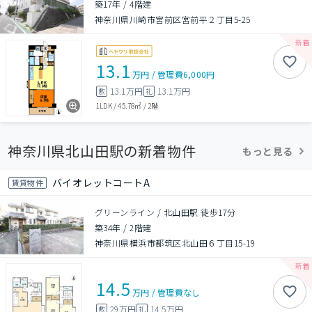
築17年
/
4階建
神奈川県川崎市宮前区宮前平２丁目5-25
13.1
万円
/
管理費
6,000円
13.1万円
13.1万円
敷
礼
1LDK
/
45.78㎡
/
2階
神奈川県北山田駅の新着物件
もっと見る
バイオレットコートA
賃貸物件
グリーンライン / 北山田駅 徒歩17分
築34年
/
2階建
神奈川県横浜市都筑区北山田６丁目15-19
14.5
万円
/
管理費
なし
29万円
14.5万円
敷
礼