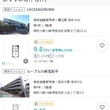
LOCSSAGINUMA
賃貸マンション
東急田園都市線 / 鷺沼駅 徒歩10分
築5年
/
3階建
神奈川県川崎市宮前区有馬８丁目20-11
9.8
万円
/
管理費
6,000円
9.8万円
9.8万円
敷
礼
1K
/
25.93㎡
/
2階
ルーブル川崎宮前平
賃貸マンション
東急田園都市線 / 宮前平駅 徒歩5分
築4年
/
5階建
神奈川県川崎市宮前区小台１丁目3-5