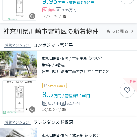
9.95
万円
/
管理費
7,500円
無料
9.95万円
敷
礼
1K
/
25.52㎡
/
1階
神奈川県川崎市宮前区の新着物件
もっと見る
コンポジット宮前平
賃貸マンション
東急田園都市線 / 宮前平駅 徒歩6分
築9年
/
4階建
神奈川県川崎市宮前区宮前平１丁目7-21
8.5
万円
/
管理費
5,000円
8.5万円
8.5万円
敷
礼
1K
/
22.34㎡
/
3階
ラレジダンスド鷺沼
賃貸マンション
東急田園都市線 / 鷺沼駅 徒歩10分