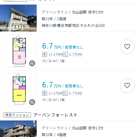
グリーンライン / 北山田駅 徒歩20分
築31年
/
2階建
神奈川県横浜市都筑区すみれが丘000
6.7
万円
/
管理費
なし
13.4万円
6.7万円
敷
礼
1K
/
26.4㎡
/
1階
6.7
万円
/
管理費
なし
13.4万円
6.7万円
敷
礼
1K
/
26.4㎡
/
1階
アーバンフォーレスト
賃貸マンション
グリーンライン / 北山田駅 徒歩13分
築32年
/
4階建