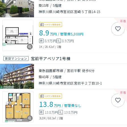
築18年
/
5階建
神奈川県川崎市宮前区宮崎５丁目14-15
8.9
万円
/
管理費
5,000円
8.9万円
8.9万円
敷
礼
1K
/
28.42㎡
/
1階
宮前平アベリア1号棟
賃貸マンション
東急田園都市線 / 宮前平駅 徒歩6分
築48年
/
5階建
神奈川県川崎市宮前区宮前平２丁目10-1
13.8
万円
/
管理費
なし
13.8万円
13.8万円
敷
礼
3LDK
/
68.3㎡
/
1階