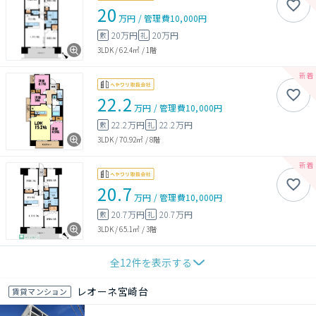
20
万円
/
管理費
10,000円
20万円
20万円
敷
礼
3LDK
/
62.4㎡
/
1階
22.2
万円
/
管理費
10,000円
22.2万円
22.2万円
敷
礼
3LDK
/
70.92㎡
/
8階
20.7
万円
/
管理費
10,000円
20.7万円
20.7万円
敷
礼
3LDK
/
65.1㎡
/
3階
全
12
件を表示する
レオーネ宮崎台
賃貸マンション