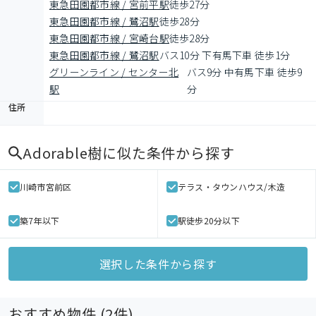
東急田園都市線 / 宮前平駅
徒歩27分
東急田園都市線 / 鷺沼駅
徒歩28分
東急田園都市線 / 宮崎台駅
徒歩28分
東急田園都市線 / 鷺沼駅
バス10分 下有馬下車 徒歩1分
グリーンライン / センター北
バス9分 中有馬下車 徒歩9
駅
分
住所
Adorable樹
に似た条件から探す
川崎市宮前区
テラス・タウンハウス/木造
築7年以下
駅徒歩20分以下
選択した条件から探す
おすすめ物件 (
2
件)