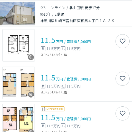
グリーンライン / 北山田駅 徒歩17分
築10年
/
2階建
神奈川県川崎市宮前区東有馬４丁目１８-３９
11.5
万円
/
管理費
3,000円
11.5万円
11.5万円
敷
礼
2LDK
/
64.42㎡
/
1階
11.5
万円
/
管理費
3,000円
11.5万円
11.5万円
敷
礼
2LDK
/
64.42㎡
/
1階
11.5
万円
/
管理費
3,000円
11.5万円
11.5万円
敷
礼
2LDK
/
64.42㎡
/
2階