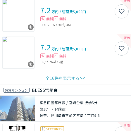
7.2
万円
/
管理費
5,000円
無料
無料
敷
礼
ワンルーム
/
30㎡
/
4階
7.2
万円
/
管理費
5,000円
無料
無料
敷
礼
1K
/
29.97㎡
/
2階
全
16
件を表示する
BLESS宮崎台
賃貸マンション
東急田園都市線 / 宮崎台駅 徒歩3分
築10年
/
14階建
神奈川県川崎市宮前区宮崎２丁目9-6