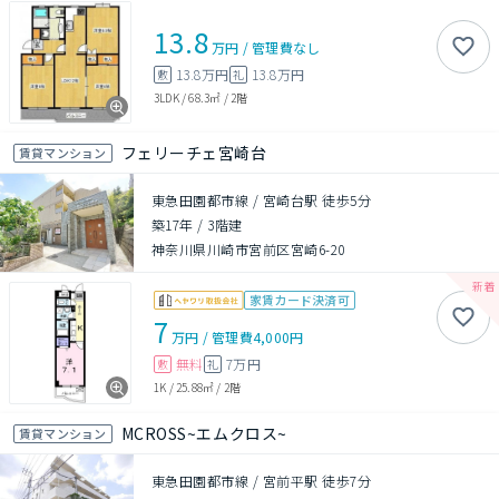
13.8
万円
/
管理費
なし
13.8万円
13.8万円
敷
礼
3LDK
/
68.3㎡
/
2階
フェリーチェ宮崎台
賃貸マンション
東急田園都市線 / 宮崎台駅 徒歩5分
築17年
/
3階建
神奈川県川崎市宮前区宮崎6-20
家賃カード決済可
7
万円
/
管理費
4,000円
無料
7万円
敷
礼
1K
/
25.88㎡
/
2階
MCROSS~エムクロス~
賃貸マンション
東急田園都市線 / 宮前平駅 徒歩7分