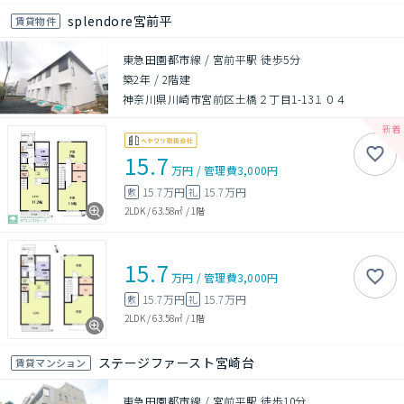
splendore宮前平
賃貸物件
東急田園都市線 / 宮前平駅 徒歩5分
築2年
/
2階建
神奈川県川崎市宮前区土橋２丁目1-13１０４
15.7
万円
/
管理費
3,000円
15.7万円
15.7万円
敷
礼
2LDK
/
63.58㎡
/
1階
15.7
万円
/
管理費
3,000円
15.7万円
15.7万円
敷
礼
2LDK
/
63.58㎡
/
1階
ステージファースト宮崎台
賃貸マンション
東急田園都市線 / 宮前平駅 徒歩10分