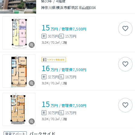
築33年
/
4階建
神奈川県横浜市都筑区北山田004
15
万円
/
管理費
7,500円
30万円
15万円
敷
礼
3LDK
/
70.2㎡
/
2階
16
万円
/
管理費
7,500円
32万円
16万円
敷
礼
3LDK
/
70.2㎡
/
2階
15
万円
/
管理費
7,500円
30万円
15万円
敷
礼
3LDK
/
70.2㎡
/
2階
パークサイド
賃貸アパート