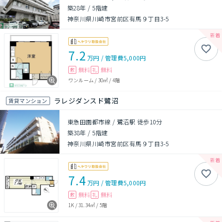
築28年
/
5階建
神奈川県川崎市宮前区有馬９丁目3-5
7.2
万円
/
管理費
5,000円
無料
無料
敷
礼
ワンルーム
/
30㎡
/
4階
ラレジダンスド鷺沼
賃貸マンション
東急田園都市線 / 鷺沼駅 徒歩10分
築38年
/
5階建
神奈川県川崎市宮前区有馬９丁目3-5
7.4
万円
/
管理費
5,000円
無料
無料
敷
礼
1K
/
31.34㎡
/
5階