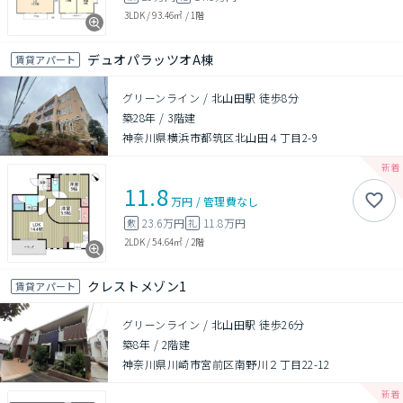
3LDK
/
93.46㎡
/
1階
デュオパラッツオA棟
賃貸アパート
グリーンライン / 北山田駅 徒歩8分
築28年
/
3階建
神奈川県横浜市都筑区北山田４丁目2-9
11.8
万円
/
管理費
なし
23.6万円
11.8万円
敷
礼
2LDK
/
54.64㎡
/
2階
クレストメゾン1
賃貸アパート
グリーンライン / 北山田駅 徒歩26分
築8年
/
2階建
神奈川県川崎市宮前区南野川２丁目22-12