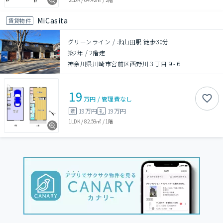
MiCasita
賃貸物件
グリーンライン / 北山田駅 徒歩30分
築2年
/
2階建
神奈川県川崎市宮前区西野川３丁目９-６
19
万円
/
管理費
なし
19万円
19万円
敷
礼
1LDK
/
82.59㎡
/
1階