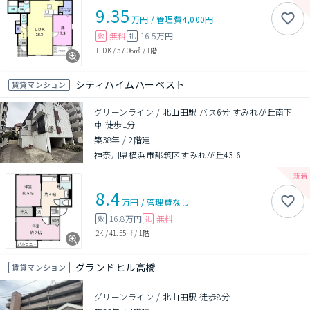
9.35
万円
/
管理費
4,000円
無料
16.5万円
敷
礼
1LDK
/
57.06㎡
/
1階
シティハイムハーベスト
賃貸マンション
グリーンライン / 北山田駅 バス6分 すみれが丘南下
車 徒歩1分
築38年
/
2階建
神奈川県横浜市都筑区すみれが丘43-6
8.4
万円
/
管理費
なし
16.8万円
無料
敷
礼
2K
/
41.55㎡
/
1階
グランドヒル高橋
賃貸マンション
グリーンライン / 北山田駅 徒歩8分