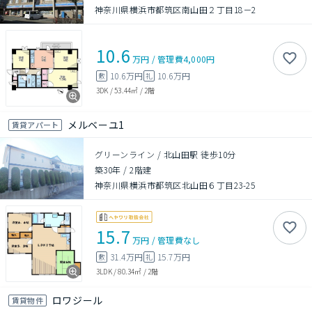
神奈川県横浜市都筑区南山田２丁目18－2
10.6
万円
/
管理費
4,000円
10.6万円
10.6万円
敷
礼
3DK
/
53.44㎡
/
2階
メルベーユ1
賃貸アパート
グリーンライン / 北山田駅 徒歩10分
築30年
/
2階建
神奈川県横浜市都筑区北山田６丁目23-25
15.7
万円
/
管理費
なし
31.4万円
15.7万円
敷
礼
3LDK
/
80.34㎡
/
2階
ロワジール
賃貸物件