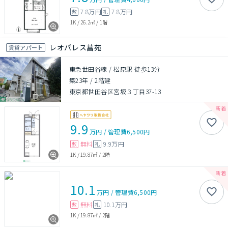
7.8万円
7.8万円
敷
礼
1K
/
26.2㎡
/
1階
レオパレス菖苑
賃貸アパート
東急世田谷線 / 松原駅 徒歩13分
築23年
/
2階建
東京都世田谷区宮坂３丁目37-13
9.9
万円
/
管理費
6,500円
無料
9.9万円
敷
礼
1K
/
19.87㎡
/
2階
10.1
万円
/
管理費
6,500円
無料
10.1万円
敷
礼
1K
/
19.87㎡
/
2階