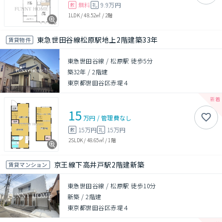
無料
9.9万円
敷
礼
1LDK
/
48.52㎡
/
2階
東急世田谷線松原駅地上2階建築33年
賃貸物件
東急世田谷線 / 松原駅 徒歩5分
築32年
/
2階建
東京都世田谷区赤堤４
15
万円
/
管理費
なし
15万円
15万円
敷
礼
2SLDK
/
48.65㎡
/
1階
京王線下高井戸駅2階建新築
賃貸マンション
東急世田谷線 / 松原駅 徒歩10分
新築
/
2階建
東京都世田谷区赤堤４