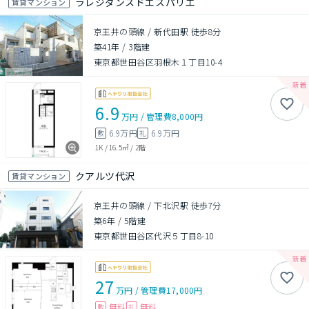
ラレジダンスドエスパリエ
賃貸マンション
京王井の頭線 / 新代田駅 徒歩8分
築41年
/
3階建
東京都世田谷区羽根木１丁目10-4
6.9
万円
/
管理費
8,000円
6.9万円
6.9万円
敷
礼
1K
/
16.5㎡
/
2階
クアルツ代沢
賃貸マンション
京王井の頭線 / 下北沢駅 徒歩7分
築6年
/
5階建
東京都世田谷区代沢５丁目8-10
27
万円
/
管理費
17,000円
無料
無料
敷
礼