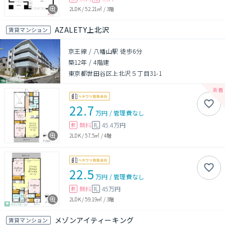
2LDK
/
52.21㎡
/
3階
AZALETY上北沢
賃貸マンション
京王線 / 八幡山駅 徒歩6分
築12年
/
4階建
東京都世田谷区上北沢５丁目31-1
22.7
万円
/
管理費
なし
無料
45.4万円
敷
礼
2LDK
/
57.5㎡
/
4階
22.5
万円
/
管理費
なし
無料
45万円
敷
礼
2LDK
/
59.19㎡
/
3階
メゾンアイティーキング
賃貸マンション