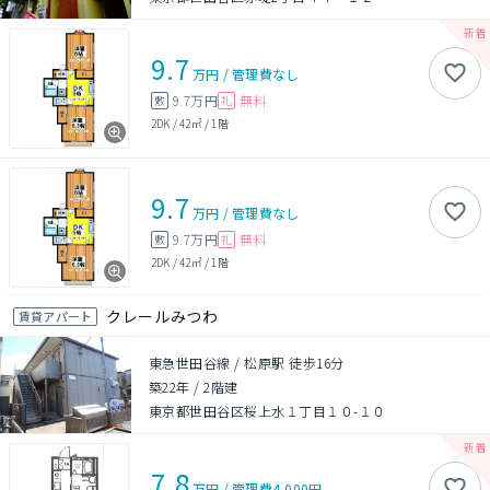
9.7
万円
/
管理費
なし
9.7万円
無料
敷
礼
2DK
/
42㎡
/
1階
9.7
万円
/
管理費
なし
9.7万円
無料
敷
礼
2DK
/
42㎡
/
1階
クレールみつわ
賃貸アパート
東急世田谷線 / 松原駅 徒歩16分
築22年
/
2階建
東京都世田谷区桜上水１丁目１０-１０
7.8
万円
/
管理費
4,000円