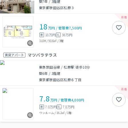
築7年
/
3階建
東京都世田谷区松原３
18
万円
/
管理費
7,500円
18万円
36万円
敷
礼
1LDK
/
50.6㎡
/
3階
マツバラテラス
賃貸アパート
東急世田谷線 / 松原駅 徒歩10分
築6年
/
3階建
東京都世田谷区松原６丁目
7.8
万円
/
管理費
4,000円
7.8万円
7.8万円
敷
礼
ワンルーム
/
16.2㎡
/
1階