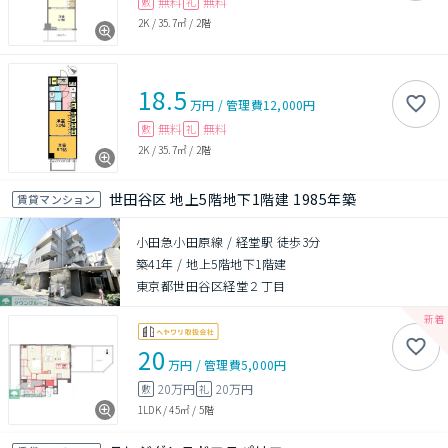
無料
無料
敷
礼
2K
/
35.7㎡
/
2階
18.5
万円
/
管理費
12,000円
無料
無料
敷
礼
2K
/
35.7㎡
/
2階
世田谷区 地上5階地下1階建 1985年築
賃貸マンション
小田急小田原線 / 経堂駅 徒歩3分
築41年
/
地上5階地下1階建
東京都世田谷区経堂２丁目
20
万円
/
管理費
5,000円
20万円
20万円
敷
礼
1LDK
/
45㎡
/
5階