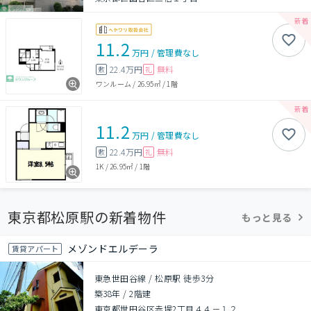
11.2
万円
/
管理費
なし
22.4万円
無料
敷
礼
ワンルーム
/
26.95㎡
/
1階
11.2
万円
/
管理費
なし
22.4万円
無料
敷
礼
1K
/
26.95㎡
/
1階
東京都松原駅の新着物件
もっと見る
メゾンドエルデーラ
賃貸アパート
東急世田谷線 / 松原駅 徒歩3分
築38年
/
2階建
東京都世田谷区赤堤2丁目４４－１２