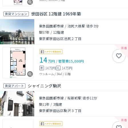
世田谷区 12階建 1969年築
賃貸マンション
東急田園都市線 / 池尻大橋駅 徒歩3分
築57年
/
12階建
東京都世田谷区池尻２丁目
14
万円
/
管理費
15,000円
14万円
14万円
敷
礼
ワンルーム
/
34㎡
/
11階
シャイニング駒沢
賃貸アパート
東急田園都市線 / 桜新町駅 徒歩11分
築11年
/
3階建
東京都世田谷区駒沢３丁目