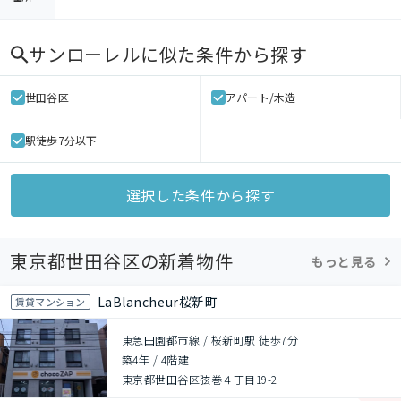
サンローレル
に似た条件から探す
世田谷区
アパート/木造
駅徒歩7分以下
選択した条件から探す
東京都世田谷区の新着物件
もっと見る
LaBlancheur桜新町
賃貸マンション
東急田園都市線 / 桜新町駅 徒歩7分
築4年
/
4階建
東京都世田谷区弦巻４丁目19-2