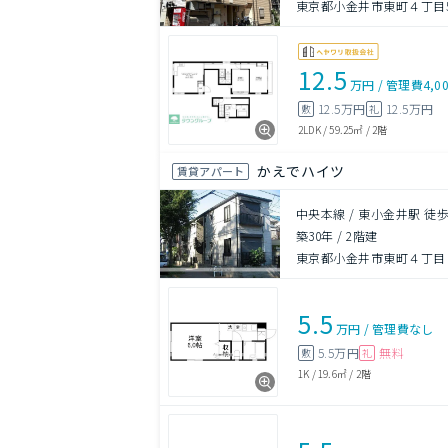
東京都小金井市東町４丁目5
12.5
万円
/
管理費
4,0
12.5万円
12.5万円
敷
礼
2LDK
/
59.25㎡
/
2階
かえでハイツ
賃貸アパート
中央本線 / 東小金井駅 徒歩
築30年
/
2階建
東京都小金井市東町４丁目
5.5
万円
/
管理費
なし
5.5万円
無料
敷
礼
1K
/
19.6㎡
/
2階