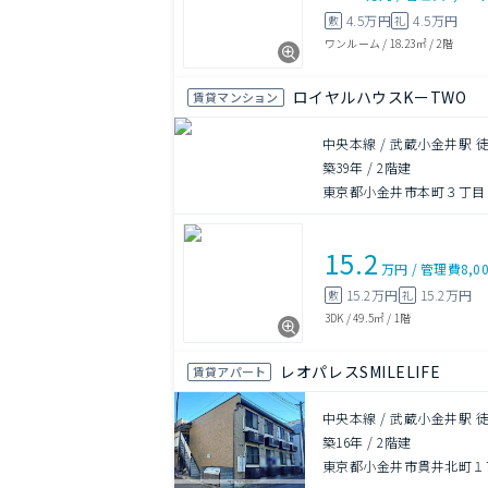
4.5万円
4.5万円
敷
礼
ワンルーム
/
18.23㎡
/
2階
ロイヤルハウスKーTWO
賃貸マンション
中央本線 / 武蔵小金井駅 徒
築39年
/
2階建
東京都小金井市本町３丁目
15.2
万円
/
管理費
8,0
15.2万円
15.2万円
敷
礼
3DK
/
49.5㎡
/
1階
レオパレスSMILELIFE
賃貸アパート
中央本線 / 武蔵小金井駅 徒
築16年
/
2階建
東京都小金井市貫井北町１