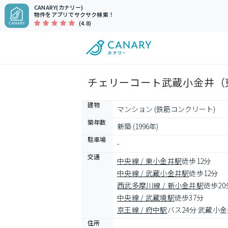
CANARY(カナリー)
物件をアプリでサクサク検索！
(4.8)
チェリーコート武蔵小金井（東
建物
マンション (鉄筋コンクリート)
築年数
新築 (1996年)
駐車場
-
交通
中央線 / 東小金井駅
徒歩12分
中央線 / 武蔵小金井駅
徒歩12分
西武多摩川線 / 新小金井駅
徒歩20
中央線 / 武蔵境駅
徒歩37分
京王線 / 府中駅
バス24分 武蔵小
住所