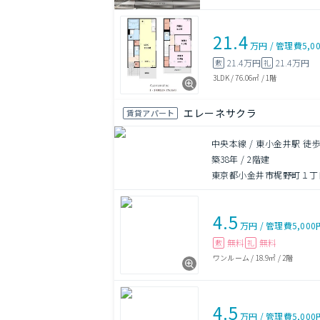
21.4
万円
/
管理費
5,0
21.4万円
21.4万円
敷
礼
3LDK
/
76.06㎡
/
1階
エレーネサクラ
賃貸アパート
中央本線 / 東小金井駅 徒歩
築38年
/
2階建
東京都小金井市梶野町１丁目1
4.5
万円
/
管理費
5,000
無料
無料
敷
礼
ワンルーム
/
18.9㎡
/
2階
4.5
万円
/
管理費
5,000