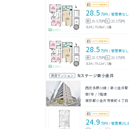
28.5
万円
/
管理費
なし
28.5万円
28.5万円
敷
礼
3LDK
/
79.08㎡
/
1階
28.5
万円
/
管理費
なし
28.5万円
28.5万円
敷
礼
3LDK
/
79.12㎡
/
1階
Nステージ東小金井
賃貸マンション
西武多摩川線 / 新小金井駅
築7年
/
7階建
東京都小金井市東町４丁目13
24.9
万円
/
管理費
25,