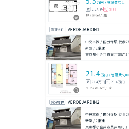
5.5
万円
/
管理費
なし
5.5万円
無料
敷
礼
1K
/
19.6㎡
/
1階
VERDEJARDIN1
賃貸物件
中央本線 / 国分寺駅 徒歩2
新築
/
2階建
東京都小金井市貫井南町１丁目1
21.4
万円
/
管理費
5,0
21.4万円
21.4万円
敷
礼
3LDK
/
76.06㎡
/
1階
VERDEJARDIN2
賃貸物件
中央本線 / 国分寺駅 徒歩2
新築
/
2階建
東京都小金井市貫井南町１丁目1