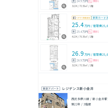
24.9万円
無料
敷
礼
3LDK
/
70.56㎡
/
1階
家賃カード
25.4
万円
/
管理費
25,
25.4万円
無料
敷
礼
4LDK
/
76.56㎡
/
1階
26.9
万円
/
管理費
25,
26.9万円
無料
敷
礼
3LDK
/
70.56㎡
/
1階
レジデンス新小金井
賃貸アパート
西武多摩川線 / 新小金井駅
築22年
/
3階建