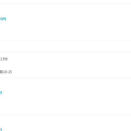
00円
13分
0-15
円
円