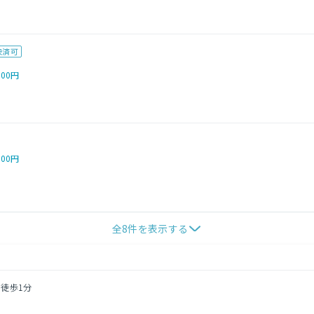
決済可
000円
000円
全
8
件を表示する
 徒歩1分