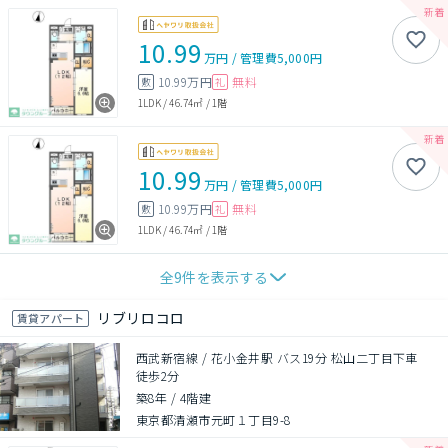
10.99
万円
/
管理費
5,000円
10.99万円
無料
敷
礼
1LDK
/
46.74㎡
/
1階
10.99
万円
/
管理費
5,000円
10.99万円
無料
敷
礼
1LDK
/
46.74㎡
/
1階
全
9
件を表示する
リブリロコロ
賃貸アパート
西武新宿線 / 花小金井駅 バス19分 松山二丁目下車
徒歩2分
築8年
/
4階建
東京都清瀬市元町１丁目9-8