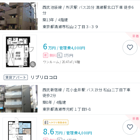
西武池袋線 / 所沢駅 バス28分 清瀬駅北口下車 徒歩6
分
築13年
/
4階建
東京都清瀬市松山２丁目３-３９
6
万円
/
管理費
4,000円
無料
3万円
敷
礼
ワンルーム
/
20.47㎡
/
4階
リブリロコロ
賃貸アパート
西武新宿線 / 花小金井駅 バス19分 松山二丁目下車
徒歩2分
築8年
/
4階建
東京都清瀬市元町１丁目9-8
8.6
万円
/
管理費
4,000円