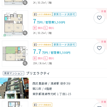
2K
/
30.25㎡
/
3階
家賃カード決済可
7
万円
/
管理費
5,500円
無料
無料
敷
礼
2K
/
30.25㎡
/
3階
家賃カード決済可
7.7
万円
/
管理費
5,500円
無料
無料
敷
礼
2DK
/
36.6㎡
/
2階
ブリエラクティ
賃貸マンション
西武豊島線 / 清瀬駅 徒歩3分
築21年
/
4階建
東京都清瀬市元町１丁目1-15