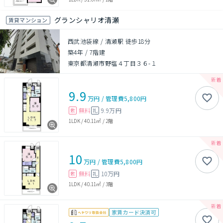
グランシャリオ清瀬
賃貸マンション
西武池袋線 / 清瀬駅 徒歩18分
築4年
/
7階建
東京都清瀬市野塩４丁目３６-１
9.9
万円
/
管理費
5,800円
無料
9.9万円
敷
礼
1LDK
/
40.11㎡
/
2階
10
万円
/
管理費
5,800円
無料
10万円
敷
礼
1LDK
/
40.11㎡
/
3階
家賃カード決済可