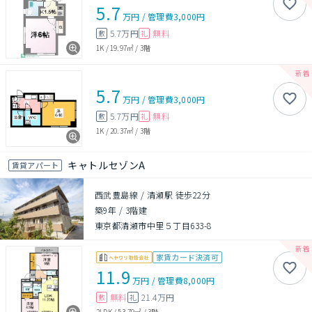
5.7
万円
/
管理費
3,000円
5.7万円
無料
敷
礼
1K
/
19.97㎡
/
3階
5.7
万円
/
管理費
3,000円
5.7万円
無料
敷
礼
1K
/
20.37㎡
/
3階
キャトルセゾンA
賃貸アパート
西武豊島線 / 清瀬駅 徒歩22分
築9年
/
3階建
東京都清瀬市中里５丁目633-8
家賃カード決済可
11.9
万円
/
管理費
8,000円
無料
21.4万円
敷
礼
2LDK
/
53.79㎡
/
3階