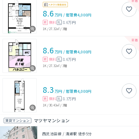
8.6
万円
/
管理費
4,000円
無料
8.6万円
敷
礼
1K
/
27.32㎡
/
3階
8.6
万円
/
管理費
4,000円
無料
8.6万円
敷
礼
1K
/
27.32㎡
/
3階
8.3
万円
/
管理費
4,000円
無料
8.3万円
敷
礼
1K
/
30.43㎡
/
3階
マツヤマンション
賃貸マンション
西武池袋線 / 清瀬駅 徒歩5分