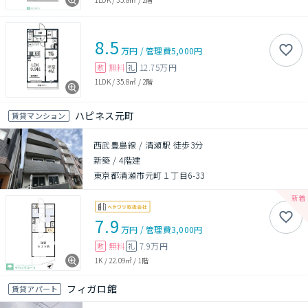
8.5
万円
/
管理費
5,000円
無料
12.75万円
敷
礼
1LDK
/
35.8㎡
/
2階
ハピネス元町
賃貸マンション
西武豊島線 / 清瀬駅 徒歩3分
新築
/
4階建
東京都清瀬市元町１丁目6-33
7.9
万円
/
管理費
3,000円
無料
7.9万円
敷
礼
1K
/
22.09㎡
/
1階
フィガロ館
賃貸アパート