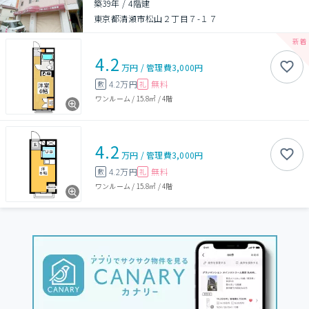
築39年
/
4階建
東京都清瀬市松山２丁目７-１７
4.2
万円
/
管理費
3,000円
4.2万円
無料
敷
礼
ワンルーム
/
15.8㎡
/
4階
4.2
万円
/
管理費
3,000円
4.2万円
無料
敷
礼
ワンルーム
/
15.8㎡
/
4階