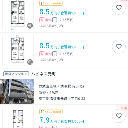
8.5
万円
/
管理費
5,000円
無料
12.75万円
敷
礼
1LDK
/
35.8㎡
/
2階
8.5
万円
/
管理費
5,000円
無料
12.75万円
敷
礼
1LDK
/
35.8㎡
/
2階
ハピネス元町
賃貸マンション
西武豊島線 / 清瀬駅 徒歩3分
新築
/
4階建
東京都清瀬市元町１丁目6-33
7.9
万円
/
管理費
3,000円
無料
7.9万円
敷
礼