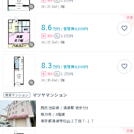
無料
8.6万円
敷
礼
1K
/
27.32㎡
/
3階
8.6
万円
/
管理費
4,000円
無料
8.6万円
敷
礼
1K
/
27.32㎡
/
3階
8.3
万円
/
管理費
4,000円
無料
8.3万円
敷
礼
1K
/
30.43㎡
/
3階
マツヤマンション
賃貸マンション
西武池袋線 / 清瀬駅 徒歩5分
築39年
/
4階建
東京都清瀬市松山２丁目７-１７