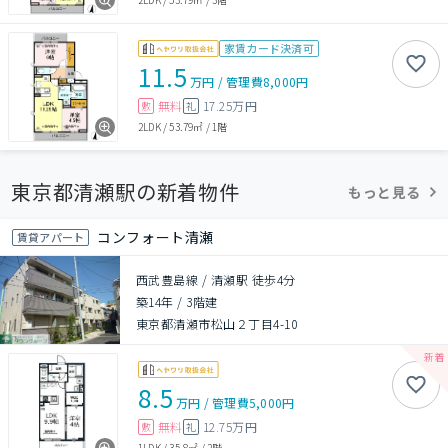
家賃カード決済可
11.5
万円
/
管理費
8,000円
無料
17.25万円
敷
礼
2LDK
/
53.79㎡
/
1階
東京都清瀬駅の新着物件
もっと見る
コンフォート清瀬
賃貸アパート
西武豊島線 / 清瀬駅 徒歩4分
築14年
/
3階建
東京都清瀬市松山２丁目4-10
8.5
万円
/
管理費
5,000円
無料
12.75万円
敷
礼
1LDK
/
35.8㎡
/
2階