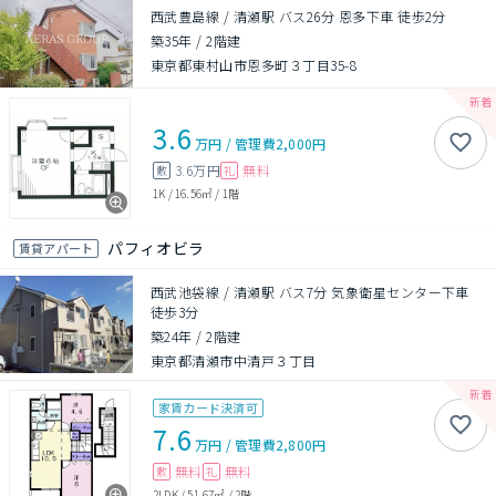
西武豊島線 / 清瀬駅 バス26分 恩多下車 徒歩2分
築35年
/
2階建
東京都東村山市恩多町３丁目35-8
3.6
万円
/
管理費
2,000円
3.6万円
無料
敷
礼
1K
/
16.56㎡
/
1階
パフィオビラ
賃貸アパート
西武池袋線 / 清瀬駅 バス7分 気象衛星センター下車
徒歩3分
築24年
/
2階建
東京都清瀬市中清戸３丁目
家賃カード決済可
7.6
万円
/
管理費
2,800円
無料
無料
敷
礼
2LDK
/
51.67㎡
/
2階