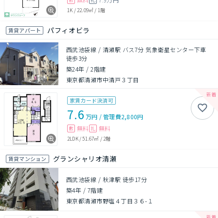
1K
/
22.09㎡
/
1階
パフィオビラ
賃貸アパート
西武池袋線 / 清瀬駅 バス7分 気象衛星センター下車
徒歩3分
築24年
/
2階建
東京都清瀬市中清戸３丁目
家賃カード決済可
7.6
万円
/
管理費
2,800円
無料
無料
敷
礼
2LDK
/
51.67㎡
/
2階
グランシャリオ清瀬
賃貸マンション
西武池袋線 / 秋津駅 徒歩17分
築4年
/
7階建
東京都清瀬市野塩４丁目３６-１