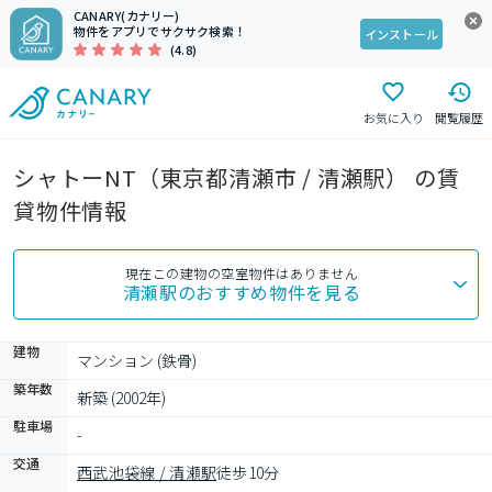
CANARY(カナリー)
物件をアプリでサクサク検索！
インストール
(4.8)
お気に入り
閲覧履歴
シャトーNT（東京都清瀬市 / 清瀬駅） の賃
貸物件情報
現在この建物の空室物件はありません
清瀬駅
のおすすめ物件を見る
建物
マンション (鉄骨)
築年数
新築 (2002年)
駐車場
-
交通
西武池袋線 / 清瀬駅
徒歩10分