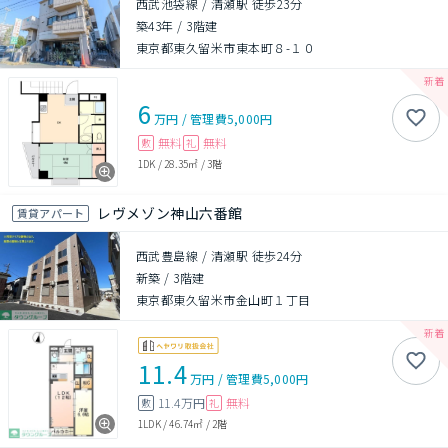
西武池袋線 / 清瀬駅 徒歩23分
築43年
/
3階建
東京都東久留米市東本町８-１０
6
万円
/
管理費
5,000円
無料
無料
敷
礼
1DK
/
28.35㎡
/
3階
レヴメゾン神山六番館
賃貸アパート
西武豊島線 / 清瀬駅 徒歩24分
新築
/
3階建
東京都東久留米市金山町１丁目
11.4
万円
/
管理費
5,000円
11.4万円
無料
敷
礼
1LDK
/
46.74㎡
/
2階