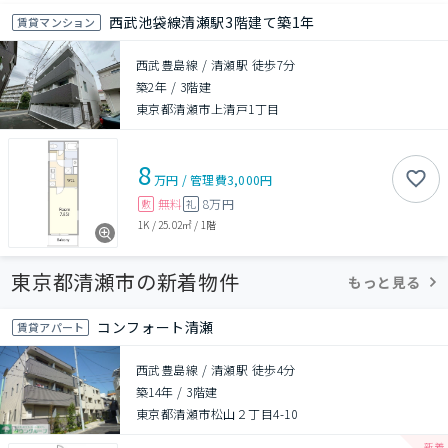
西武池袋線清瀬駅3階建て築1年
賃貸マンション
西武豊島線 / 清瀬駅 徒歩7分
築2年
/
3階建
東京都清瀬市上清戸1丁目
8
万円
/
管理費
3,000円
無料
8万円
敷
礼
1K
/
25.02㎡
/
1階
東京都清瀬市の新着物件
もっと見る
コンフォート清瀬
賃貸アパート
西武豊島線 / 清瀬駅 徒歩4分
築14年
/
3階建
東京都清瀬市松山２丁目4-10