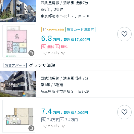
西武豊島線 / 清瀬駅 徒歩7分
築6年
/
3階建
東京都清瀬市松山２丁目8-10
家賃カード決済可
6.8
万円
/
管理費
17,000円
無料
無料
敷
礼
1K
/
25.33㎡
/
2階
グランザ清瀬
賃貸アパート
西武池袋線 / 清瀬駅 徒歩7分
築1年
/
3階建
埼玉県新座市新堀３丁目9-29
7.4
万円
/
管理費
5,000円
7.4万円
7.4万円
敷
礼
1K
/
25.93㎡
/
1階