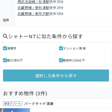
西武池袋線 / 秋津駅
徒歩20分
武蔵野線 / 新秋津駅
徒歩24分
武蔵野線 / 東所沢駅
徒歩38分
住所
シャトーNT
に似た条件から探す
清瀬市
マンション/鉄骨
築25年以下
駅徒歩15分以下
選択した条件から探す
おすすめ物件 (
3
件)
パークサイド清瀬
賃貸アパート