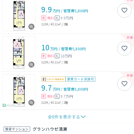
9.9
万円
/
管理費
5,800円
無料
9.9万円
敷
礼
1LDK
/
40.11㎡
/
2階
10
万円
/
管理費
5,800円
無料
10万円
敷
礼
1LDK
/
40.11㎡
/
3階
家賃カード決済可
9.7
万円
/
管理費
5,800円
無料
9.7万円
敷
礼
1LDK
/
40.11㎡
/
2階
全
6
件を表示する
グランハウゼ清瀬
賃貸マンション