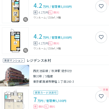
4.2
万円
/
管理費
3,000円
4.2万円
無料
敷
礼
ワンルーム
/
15.8㎡
/
4階
4.2
万円
/
管理費
3,000円
4.2万円
無料
敷
礼
ワンルーム
/
15.8㎡
/
4階
レジデンス水村
賃貸マンション
西武池袋線 / 秋津駅 徒歩8分
築33年
/
5階建
東京都清瀬市野塩１丁目160-3
家賃カード決済可
7
万円
/
管理費
5,500円
無料
無料
敷
礼