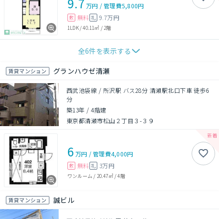
9.7
万円
/
管理費
5,800円
無料
9.7万円
敷
礼
1LDK
/
40.11㎡
/
2階
全
6
件を表示する
グランハウゼ清瀬
賃貸マンション
西武池袋線 / 所沢駅 バス28分 清瀬駅北口下車 徒歩6
分
築13年
/
4階建
東京都清瀬市松山２丁目３-３９
6
万円
/
管理費
4,000円
無料
3万円
敷
礼
ワンルーム
/
20.47㎡
/
4階
誠ビル
賃貸マンション