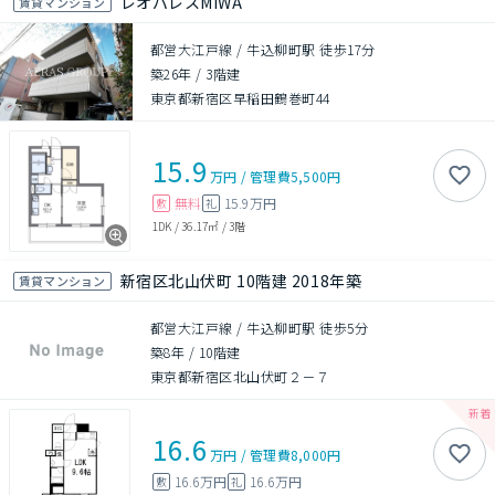
レオパレスMIWA
賃貸マンション
都営大江戸線 / 牛込柳町駅 徒歩17分
築26年
/
3階建
東京都新宿区早稲田鶴巻町44
15.9
万円
/
管理費
5,500円
無料
15.9万円
敷
礼
1DK
/
36.17㎡
/
3階
新宿区北山伏町 10階建 2018年築
賃貸マンション
都営大江戸線 / 牛込柳町駅 徒歩5分
築8年
/
10階建
東京都新宿区北山伏町２－７
16.6
万円
/
管理費
8,000円
16.6万円
16.6万円
敷
礼