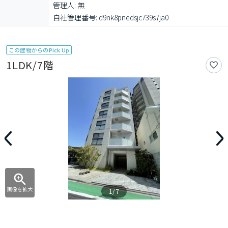
管理人: 無

自社管理番号: d9nk8pnedsjc739s7ja0
この建物からのPick Up
1LDK/7階
画像を拡大
1/7