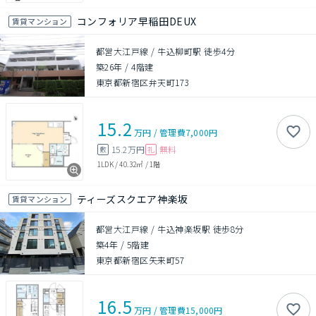
コンフォリア早稲田DEUX
賃貸マンション
都営大江戸線 / 牛込柳町駅 徒歩4分
築26年
/
4階建
東京都新宿区弁天町173
15.2
万円
/
管理費
7,000円
15.2万円
無料
敷
礼
1LDK
/
40.32㎡
/
1階
ティーズスクエア神楽坂
賃貸マンション
都営大江戸線 / 牛込神楽坂駅 徒歩8分
築4年
/
5階建
東京都新宿区矢来町57
16.5
万円
/
管理費
15,000円