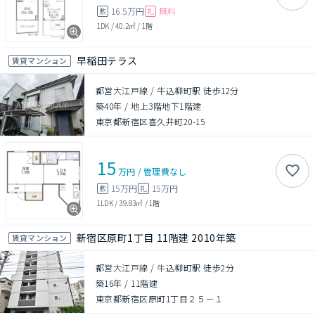
16.5万円
無料
敷
礼
1DK
/
40.2㎡
/
1階
早稲田テラス
賃貸マンション
都営大江戸線 / 牛込柳町駅 徒歩12分
築40年
/
地上3階地下1階建
東京都新宿区喜久井町20-15
15
万円
/
管理費
なし
15万円
15万円
敷
礼
1LDK
/
39.83㎡
/
1階
新宿区原町1丁目 11階建 2010年築
賃貸マンション
都営大江戸線 / 牛込柳町駅 徒歩2分
築16年
/
11階建
東京都新宿区原町1丁目２５－１