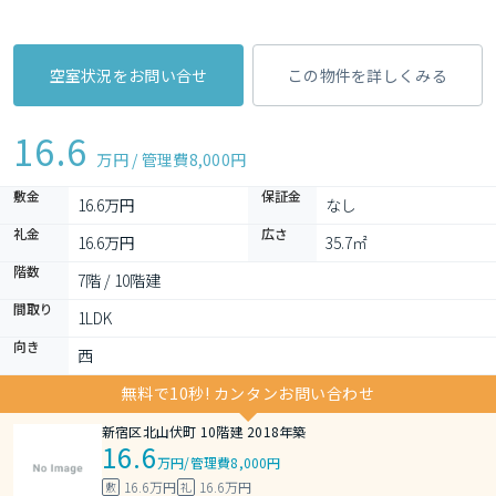
空室状況をお問い合せ
この物件を詳しくみる
16.6
万円 / 管理費
8,000円
敷金
保証金
16.6万円
なし
礼金
広さ
16.6万円
35.7㎡
階数
7階 / 10階建
間取り
1LDK 
向き
西
無料で10秒! カンタンお問い合わせ
新宿区北山伏町 10階建 2018年築
16.6
万円
/
管理費8,000円
16.6万円
16.6万円
敷
礼