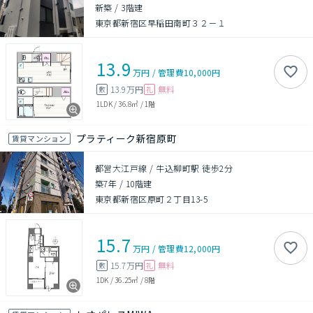
新築
/
3階建
東京都新宿区早稲田南町３２－１
13.9
万円
/
管理費
10,000円
13.9万円
無料
敷
礼
1LDK
/
36.8㎡
/
1階
プラティーク新宿原町
賃貸マンション
都営大江戸線 / 牛込柳町駅 徒歩2分
築7年
/
10階建
東京都新宿区原町２丁目13-5
15.7
万円
/
管理費
12,000円
15.7万円
無料
敷
礼
1DK
/
36.25㎡
/
8階