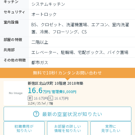
キッチン
システムキッチン
セキュリティ
オートロック
室内設備
BS、クロゼット、洗濯機置場、エアコン、室内洗濯
置、冷房、フローリング、CS
部屋の特徴
二階以上
共用部
エレベーター、駐輪場、宅配ボックス、バイク置場
その他の特徴
都市ガス
無料で10秒! カンタンお問い合わせ
新宿区北山伏町 10階建 2018年築
16.6
万円
/
管理費8,000円
16.6万円
16.6万円
敷
礼
1LDK / 35.7㎡ / 7階
最新の空室状況が知りたい
初期費用が
お部屋の詳しい
実際に
知りたい
情報を知りたい
見学したい