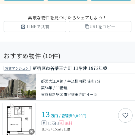
素敵な物件を見つけたらシェアしよう！
LINEで共有
URLをコピー
おすすめ物件 (
10
件)
新宿区市谷薬王寺町 11階建 1972年築
賃貸マンション
都営大江戸線 / 牛込柳町駅 徒歩7分
築54年
/
11階建
東京都新宿区市谷薬王寺町４－５
13
万円
/
管理費
9,000円
13万円
無料
敷
礼
1LDK
/
40.56㎡
/
11階