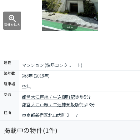
画像を拡大
1/1
建物
マンション (鉄筋コンクリート)
築年数
築8年 (2018年)
駐車場
空無
交通
都営大江戸線 / 牛込柳町駅
徒歩5分
都営大江戸線 / 牛込神楽坂駅
徒歩8分
住所
東京都新宿区北山伏町２－７
掲載中の物件(
1
件)