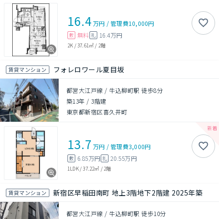
16.4
万円
/
管理費
10,000円
無料
16.4万円
敷
礼
2K
/
37.61㎡
/
2階
フォレロワール夏目坂
賃貸マンション
都営大江戸線 / 牛込柳町駅 徒歩8分
築13年
/
3階建
東京都新宿区喜久井町
13.7
万円
/
管理費
3,000円
6.85万円
20.55万円
敷
礼
1LDK
/
37.22㎡
/
2階
新宿区早稲田南町 地上3階地下2階建 2025年築
賃貸マンション
都営大江戸線 / 牛込柳町駅 徒歩10分