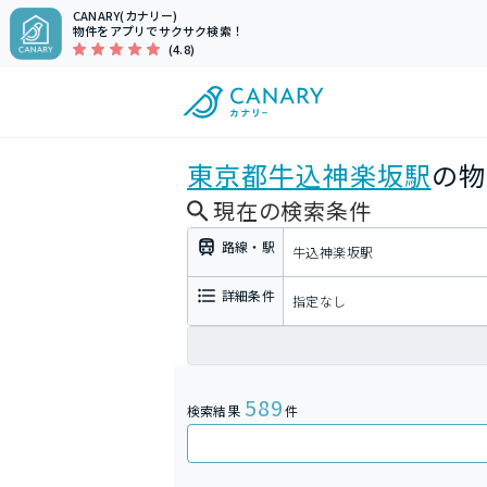
CANARY(カナリー)
物件をアプリでサクサク検索！
(4.8)
東京都
牛込神楽坂駅
の物
現在の検索条件
路線・駅
牛込神楽坂駅
詳細条件
指定なし
589
検索結果
件