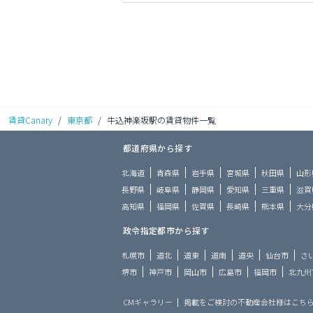
賃貸Canary
/
東京都
/
牛込神楽坂駅の賃貸物件一覧
都道府県から探す
北海道
青森県
岩手県
宮城県
秋田県
山形
長野県
岐阜県
静岡県
愛知県
三重県
滋賀
高知県
福岡県
佐賀県
長崎県
熊本県
大分
政令指定都市から探す
札幌市
道北
道東
道南
道央
仙台市
さ
堺市
神戸市
岡山市
広島市
福岡市
北九州
CMギャラリー
掲載をご検討の不動産会社様はこち