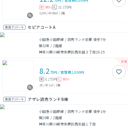
万円
/
管理費
6,000円
無料
18.3万円
敷
礼
1LDK
/
40.08㎡
/
1階
セピアコートA
賃貸アパート
小田急小田原線 / 読売ランド前駅 徒歩7分
築32年
/
2階建
神奈川県川崎市多摩区西生田３丁目20-25
8.2
万円
/
管理費
2,000円
8.2万円
無料
敷
礼
2K
/
40.1㎡
/
1階
アザレ読売ランドB棟
賃貸アパート
小田急小田原線 / 読売ランド前駅 徒歩1分
築20年
/
2階建
神奈川県川崎市多摩区西生田１丁目