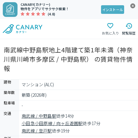
CANARY(カナリー)
物件をアプリでサクサク検索！
インストール
(4.8)
お気に入り
閲覧履歴
南武線中野島駅地上4階建て築1年未満（神奈
川県川崎市多摩区 / 中野島駅） の賃貸物件情
報
建物
マンション (ALC)
築年数
新築 (2026年)
駐車場
-
交通
南武線 / 中野島駅
徒歩14分
小田急小田原線 / 向ヶ丘遊園駅
徒歩17分
南武線 / 登戸駅
徒歩19分