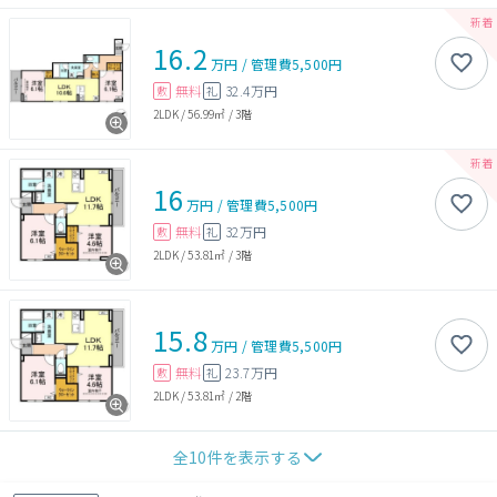
16.2
万円
/
管理費
5,500円
無料
32.4万円
敷
礼
2LDK
/
56.99㎡
/
3階
16
万円
/
管理費
5,500円
無料
32万円
敷
礼
2LDK
/
53.81㎡
/
3階
15.8
万円
/
管理費
5,500円
無料
23.7万円
敷
礼
2LDK
/
53.81㎡
/
2階
全
10
件を表示する