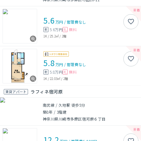
5.6
万円
/
管理費
なし
5.6万円
無料
敷
礼
1K
/
25.2㎡
/
2階
5.8
万円
/
管理費
なし
5.8万円
無料
敷
礼
1K
/
22.03㎡
/
2階
ラフィネ宿河原
賃貸アパート
南武線 / 久地駅 徒歩5分
築8年
/
3階建
神奈川県川崎市多摩区宿河原６丁目
12.2