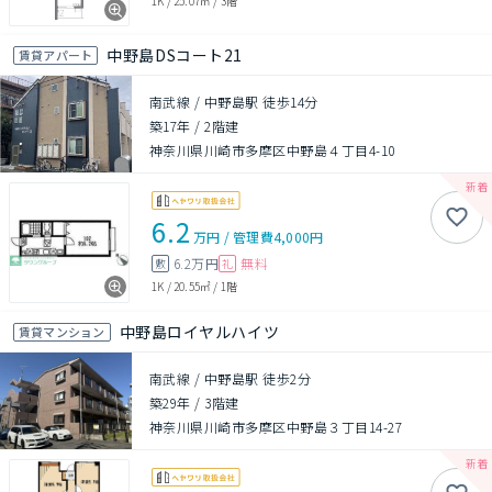
1K
/
25.07㎡
/
3階
中野島DSコート21
賃貸アパート
南武線 / 中野島駅 徒歩14分
築17年
/
2階建
神奈川県川崎市多摩区中野島４丁目4-10
6.2
万円
/
管理費
4,000円
6.2万円
無料
敷
礼
1K
/
20.55㎡
/
1階
中野島ロイヤルハイツ
賃貸マンション
南武線 / 中野島駅 徒歩2分
築29年
/
3階建
神奈川県川崎市多摩区中野島３丁目14-27