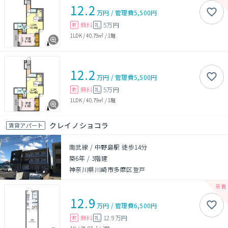
12.2
万円
/
管理費
5,500円
無料
5万円
敷
礼
1LDK
/
40.79㎡
/
1階
12.2
万円
/
管理費
5,500円
無料
5万円
敷
礼
1LDK
/
40.79㎡
/
1階
クレイノショコラ
賃貸アパート
南武線 / 中野島駅 徒歩14分
築6年
/
3階建
神奈川県川崎市多摩区登戸
12.9
万円
/
管理費
6,500円
無料
12.9万円
敷
礼