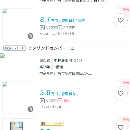
8.7
万円
/
管理費
5,000円
8.7万円
8.7万円
敷
礼
ワンルーム
/
30.44㎡
/
3階
ラメゾンドカンパーニュ
賃貸アパート
南武線 / 中野島駅 徒歩6分
築25年
/
2階建
神奈川県川崎市多摩区布田20-11
5.6
万円
/
管理費
なし
5.6万円
無料
敷
礼
1K
/
25.2㎡
/
2階