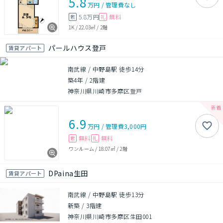
5.8
万円
/
管理費
なし
5.8万円
無料
敷
礼
1K
/
22.03㎡
/
2階
パールハウス登戸
賃貸アパート
南武線 / 中野島駅 徒歩14分
築4年
/
2階建
神奈川県川崎市多摩区登戸
6.9
万円
/
管理費
3,000円
無料
無料
敷
礼
ワンルーム
/
18.07㎡
/
2階
DPaina生田
賃貸アパート
南武線 / 中野島駅 徒歩13分
新築
/
3階建
神奈川県川崎市多摩区生田001