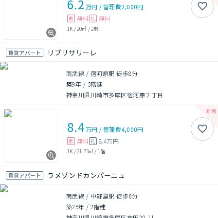
6.2
万円
/
管理費
2,000円
無料
無料
敷
礼
1K
/
20㎡
/
2階
リブリサリーレ
賃貸アパート
南武線 / 宿河原駅 徒歩8分
築9年
/
3階建
神奈川県川崎市多摩区宿河原２丁目
8.4
万円
/
管理費
4,000円
無料
8.4万円
敷
礼
1K
/
21.73㎡
/
1階
ラメゾンドカンパーニュ
賃貸アパート
南武線 / 中野島駅 徒歩6分
築25年
/
2階建
神奈川県川崎市多摩区布田20-11