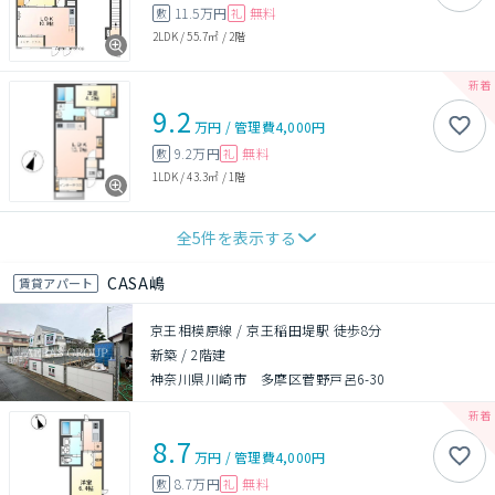
11.5万円
無料
敷
礼
2LDK
/
55.7㎡
/
2階
9.2
万円
/
管理費
4,000円
9.2万円
無料
敷
礼
1LDK
/
43.3㎡
/
1階
全
5
件を表示する
CASA嶋
賃貸アパート
京王相模原線 / 京王稲田堤駅 徒歩8分
新築
/
2階建
神奈川県川崎市 多摩区菅野戸呂6-30
8.7
万円
/
管理費
4,000円
8.7万円
無料
敷
礼