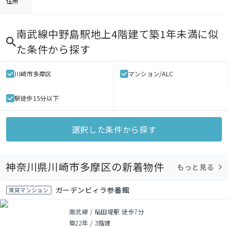
住所
南武線中野島駅地上4階建て築1年未満
に似
た条件から探す
川崎市多摩区
マンション/ALC
駅徒歩15分以下
選択した条件から探す
神奈川県川崎市多摩区の新着物件
もっと見る
ガーデンビィラ参番館
賃貸マンション
南武線 / 稲田堤駅 徒歩7分
築22年
/
3階建