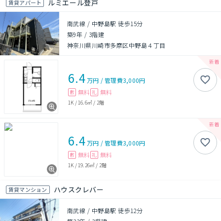
ルミエール登戸
賃貸アパート
南武線 / 中野島駅 徒歩15分
築9年
/
3階建
神奈川県川崎市多摩区中野島４丁目
6.4
万円
/
管理費
3,000円
無料
無料
敷
礼
1K
/
16.6㎡
/
2階
6.4
万円
/
管理費
3,000円
無料
無料
敷
礼
1K
/
19.26㎡
/
2階
ハウスクレバー
賃貸マンション
南武線 / 中野島駅 徒歩12分