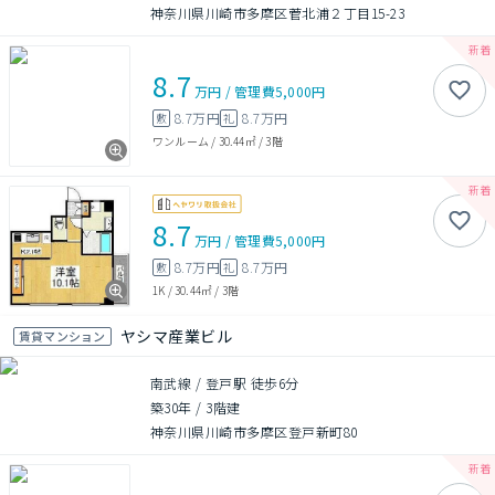
神奈川県川崎市多摩区菅北浦２丁目15-23
8.7
万円
/
管理費
5,000円
8.7万円
8.7万円
敷
礼
ワンルーム
/
30.44㎡
/
3階
8.7
万円
/
管理費
5,000円
8.7万円
8.7万円
敷
礼
1K
/
30.44㎡
/
3階
ヤシマ産業ビル
賃貸マンション
南武線 / 登戸駅 徒歩6分
築30年
/
3階建
神奈川県川崎市多摩区登戸新町80