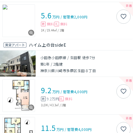
5.6
万円
/
管理費
2,000円
無料
無料
敷
礼
1K
/
19.44㎡
/
1階
ハイム上の台sideE
賃貸アパート
小田急小田原線 / 生田駅 徒歩7分
築1年
/
2階建
神奈川県川崎市多摩区生田８丁目
9.2
万円
/
管理費
4,000円
9.2万円
無料
敷
礼
1LDK
/
43.3㎡
/
1階
11.5
万円
/
管理費
4,000円