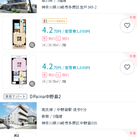
築33年
/
3階建
神奈川県川崎市多摩区登戸349-2
4.2
万円
/
管理費
3,000円
無料
無料
敷
礼
1K
/
18.58㎡
/
2階
4.2
万円
/
管理費
3,000円
無料
無料
敷
礼
1K
/
18.58㎡
/
3階
DPaina中野島2
賃貸アパート
南武線 / 中野島駅 徒歩9分
新築
/
0階建
神奈川県川崎市多摩区中野島005