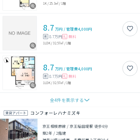
1K
/
25.3㎡
/
1階
8.7
万円
/
管理費
4,000円
8.7万円
無料
敷
礼
1LDK
/
32.57㎡
/
1階
8.7
万円
/
管理費
4,000円
8.7万円
無料
敷
礼
1LDK
/
32.57㎡
/
1階
全
4
件を表示する
コンフォーレハナミズキ
賃貸アパート
京王相模原線 / 京王稲田堤駅 徒歩6分
築2年
/
2階建
神奈川県川崎市 多摩区菅２丁目20-6