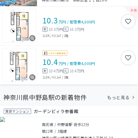
10.3
万円
/
管理費
4,000円
10.3万円
10.3万円
敷
礼
1LDK
/
43.2㎡
/
2階
10.4
万円
/
管理費
4,000円
10.4万円
10.4万円
敷
礼
1LDK
/
43.2㎡
/
2階
神奈川県中野島駅の新着物件
もっと見る
ガーデンビィラ参番館
賃貸マンション
南武線 / 中野島駅 徒歩22分
築22年
/
3階建
神奈川県川崎市多摩区菅北浦２丁目15-23