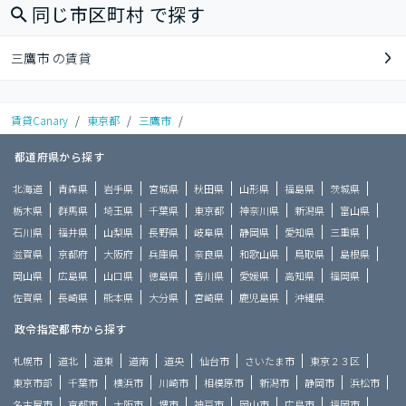
同じ市区町村 で探す
三鷹市 の賃貸
賃貸Canary
/
東京都
/
三鷹市
/
都道府県から探す
北海道
青森県
岩手県
宮城県
秋田県
山形県
福島県
茨城県
栃木県
群馬県
埼玉県
千葉県
東京都
神奈川県
新潟県
富山県
石川県
福井県
山梨県
長野県
岐阜県
静岡県
愛知県
三重県
滋賀県
京都府
大阪府
兵庫県
奈良県
和歌山県
鳥取県
島根県
岡山県
広島県
山口県
徳島県
香川県
愛媛県
高知県
福岡県
佐賀県
長崎県
熊本県
大分県
宮崎県
鹿児島県
沖縄県
政令指定都市から探す
札幌市
道北
道東
道南
道央
仙台市
さいたま市
東京２３区
東京市部
千葉市
横浜市
川崎市
相模原市
新潟市
静岡市
浜松市
名古屋市
京都市
大阪市
堺市
神戸市
岡山市
広島市
福岡市