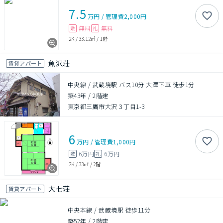
7.5
万円
/
管理費
2,000円
無料
無料
敷
礼
2K
/
33.12㎡
/
1階
魚沢荘
賃貸アパート
中央線 / 武蔵境駅 バス10分 大澤下車 徒歩1分
築43年
/
2階建
東京都三鷹市大沢３丁目1-3
6
万円
/
管理費
1,000円
6万円
6万円
敷
礼
2K
/
33㎡
/
2階
大七荘
賃貸アパート
中央本線 / 武蔵境駅 徒歩11分
築52年
/
2階建