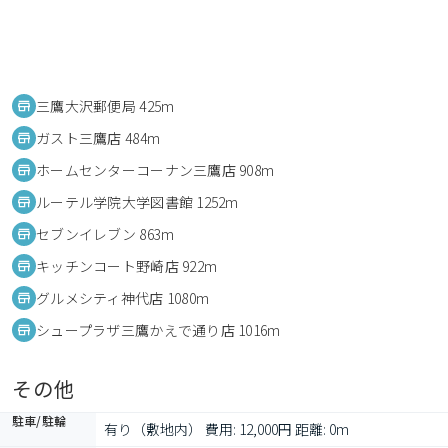
三鷹大沢郵便局 425m
ガスト三鷹店 484m
ホームセンターコーナン三鷹店 908m
ルーテル学院大学図書館 1252m
セブンイレブン 863m
キッチンコート野崎店 922m
グルメシティ神代店 1080m
シュープラザ三鷹かえで通り店 1016m
その他
駐車/駐輪
有り（敷地内） 費用: 12,000円 距離: 0m