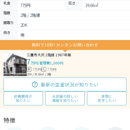
礼金
広さ
7万円
39.66㎡
階数
2階 / 2階建
間取り
2DK 
向き
南
無料で10秒! カンタンお問い合わせ
三鷹市大沢 2階建 1987年築
7
万円
/
管理費1,000円
7万円
7万円
敷
礼
2DK / 39.66㎡ / 2階
最新の空室状況が知りたい
初期費用が
お部屋の詳しい
実際に
知りたい
情報を知りたい
見学したい
特徴