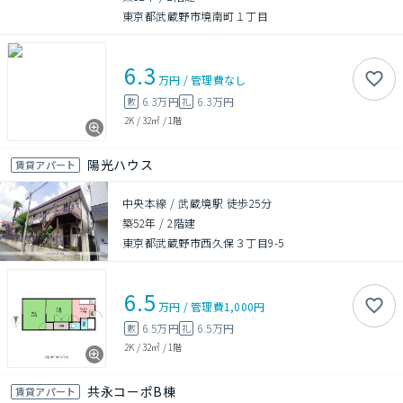
東京都武蔵野市境南町１丁目
6.3
万円
/
管理費
なし
6.3万円
6.3万円
敷
礼
2K
/
32㎡
/
1階
陽光ハウス
賃貸アパート
中央本線 / 武蔵境駅 徒歩25分
築52年
/
2階建
東京都武蔵野市西久保３丁目9-5
6.5
万円
/
管理費
1,000円
6.5万円
6.5万円
敷
礼
2K
/
32㎡
/
1階
共永コーポB棟
賃貸アパート