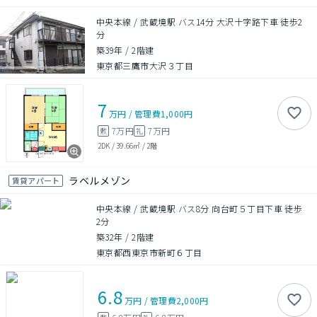
中央本線 / 武蔵境駅 バス14分 大沢十字路下車 徒歩2
分
築39年
/
2階建
東京都三鷹市大沢３丁目
7
万円
/
管理費
1,000円
7万円
7万円
敷
礼
2DK
/
39.66㎡
/
2階
ラベルメゾン
賃貸アパート
中央本線 / 武蔵境駅 バス8分 向台町５丁目下車 徒歩
2分
築32年
/
2階建
東京都西東京市新町６丁目
6.8
万円
/
管理費
2,000円