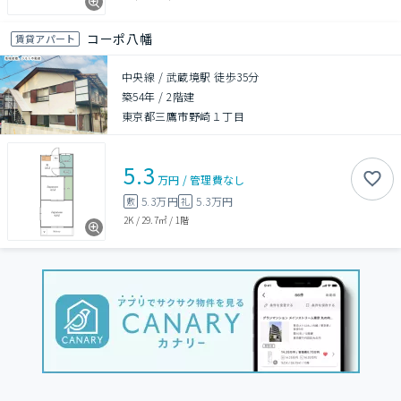
コーポ八幡
賃貸アパート
中央線 / 武蔵境駅 徒歩35分
築54年
/
2階建
東京都三鷹市野崎１丁目
5.3
万円
/
管理費
なし
5.3万円
5.3万円
敷
礼
2K
/
29.7㎡
/
1階