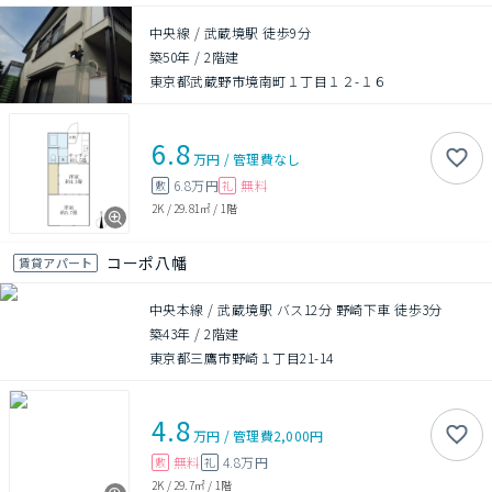
中央線 / 武蔵境駅 徒歩9分
築50年
/
2階建
東京都武蔵野市境南町１丁目１２-１６
6.8
万円
/
管理費
なし
6.8万円
無料
敷
礼
2K
/
29.81㎡
/
1階
コーポ八幡
賃貸アパート
中央本線 / 武蔵境駅 バス12分 野崎下車 徒歩3分
築43年
/
2階建
東京都三鷹市野崎１丁目21-14
4.8
万円
/
管理費
2,000円
無料
4.8万円
敷
礼
2K
/
29.7㎡
/
1階