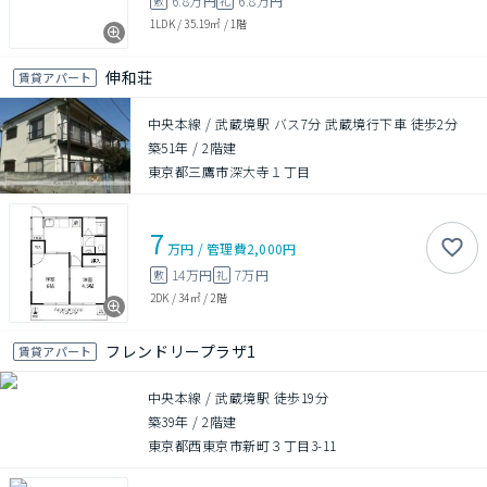
6.8万円
6.8万円
敷
礼
1LDK
/
35.19㎡
/
1階
伸和荘
賃貸アパート
中央本線 / 武蔵境駅 バス7分 武蔵境行下車 徒歩2分
築51年
/
2階建
東京都三鷹市深大寺１丁目
7
万円
/
管理費
2,000円
14万円
7万円
敷
礼
2DK
/
34㎡
/
2階
フレンドリープラザ1
賃貸アパート
中央本線 / 武蔵境駅 徒歩19分
築39年
/
2階建
東京都西東京市新町３丁目3-11