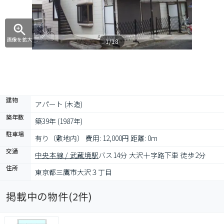
画像を拡大
1/18
建物
アパート (木造)
築年数
築39年 (1987年)
駐車場
有り（敷地内） 費用: 12,000円 距離: 0m
交通
中央本線 / 武蔵境駅
バス14分 大沢十字路下車 徒歩2分
住所
東京都三鷹市大沢３丁目
掲載中の物件(
2
件)