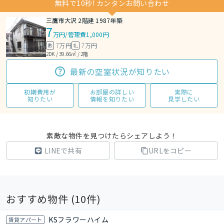
無料で10秒! カンタンお問い合わせ
三鷹市大沢 2階建 1987年築
7
万円
/
管理費1,000円
7万円
7万円
敷
礼
2DK / 39.66㎡ / 2階
最新の空室状況が知りたい
初期費用が
お部屋の詳しい
実際に
知りたい
情報を知りたい
見学したい
素敵な物件を見つけたらシェアしよう！
LINEで共有
URLをコピー
おすすめ物件 (
10
件)
KSフラワーハイム
賃貸アパート