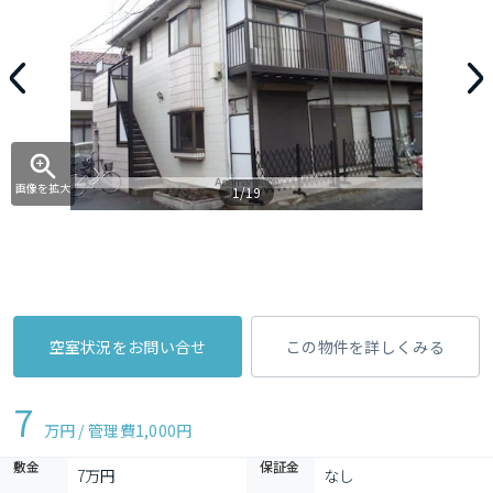
画像を拡大
1/19
空室状況をお問い合せ
この物件を詳しくみる
7
万円 / 管理費
1,000円
敷金
保証金
7万円
なし