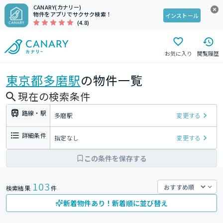
CANARY(カナリー)
物件をアプリでサクサク検索！
インストール
(4.8)
お気に入り
閲覧履歴
東京都
多磨駅
の物件一覧
現在の検索条件
路線・駅
多磨駅
変更する
詳細条件
指定なし
変更する
この条件を保存する
103
検索結果
件
新着物件あり！新着順に並び替え