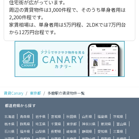
住宅街が広がっています。

周辺の賃貸物件は3,000件程で、そのうち単身者用は
2,200件程です。

家賃相場は、単身者用は5万円程、2LDKでは7万円台
から12万円台程です。
賃貸Canary
/
東京都
/
多磨駅の賃貸物件一覧
都道府県から探す
北海道
青森県
岩手県
宮城県
秋田県
山形県
福島県
茨城県
栃木県
群馬県
埼玉県
千葉県
東京都
神奈川県
新潟県
富山県
石川県
福井県
山梨県
長野県
岐阜県
静岡県
愛知県
三重県
滋賀県
京都府
大阪府
兵庫県
奈良県
和歌山県
鳥取県
島根県