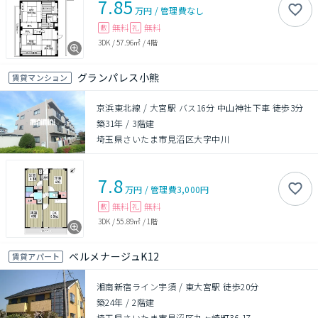
7.85
万円
/
管理費
なし
無料
無料
敷
礼
3DK
/
57.96㎡
/
4階
グランパレス小熊
賃貸マンション
京浜東北線 / 大宮駅 バス16分 中山神社下車 徒歩3分
築31年
/
3階建
埼玉県さいたま市見沼区大字中川
7.8
万円
/
管理費
3,000円
無料
無料
敷
礼
3DK
/
55.89㎡
/
1階
ベルメナージュK12
賃貸アパート
湘南新宿ライン宇須 / 東大宮駅 徒歩20分
築24年
/
2階建
埼玉県さいたま市見沼区丸ヶ崎町36-17