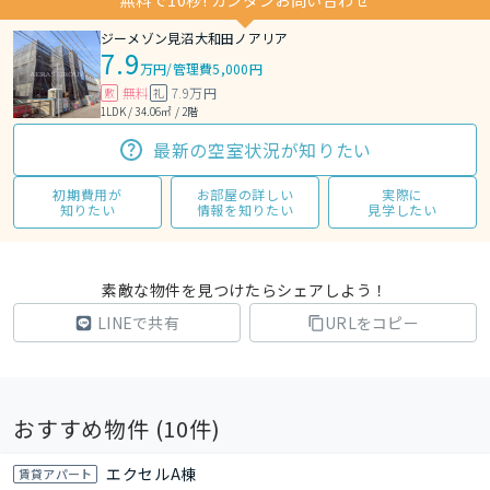
無料で10秒! カンタンお問い合わせ
ジーメゾン見沼大和田ノアリア
7.9
万円
/
管理費5,000円
無料
7.9万円
敷
礼
1LDK / 34.06㎡ / 2階
最新の空室状況が知りたい
初期費用が
お部屋の詳しい
実際に
知りたい
情報を知りたい
見学したい
素敵な物件を見つけたらシェアしよう！
LINEで共有
URLをコピー
おすすめ物件 (
10
件)
エクセルA棟
賃貸アパート