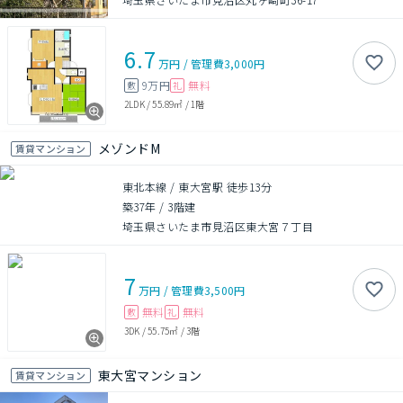
6.7
万円
/
管理費
3,000円
9万円
無料
敷
礼
2LDK
/
55.89㎡
/
1階
メゾンドM
賃貸マンション
東北本線 / 東大宮駅 徒歩13分
築37年
/
3階建
埼玉県さいたま市見沼区東大宮７丁目
7
万円
/
管理費
3,500円
無料
無料
敷
礼
3DK
/
55.75㎡
/
3階
東大宮マンション
賃貸マンション