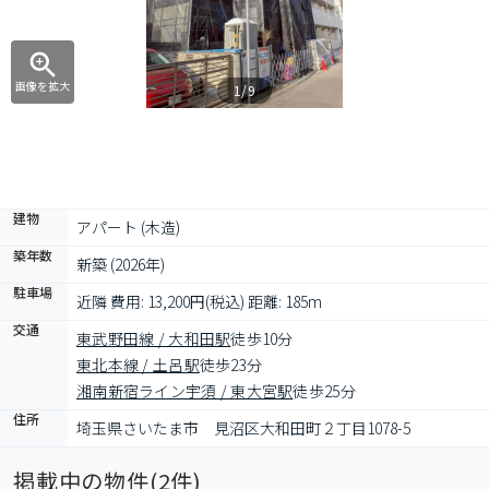
画像を拡大
1/9
建物
アパート (木造)
築年数
新築 (2026年)
駐車場
近隣 費用: 13,200円(税込) 距離: 185m
交通
東武野田線 / 大和田駅
徒歩10分
東北本線 / 土呂駅
徒歩23分
湘南新宿ライン宇須 / 東大宮駅
徒歩25分
住所
埼玉県さいたま市　見沼区大和田町２丁目1078-5
掲載中の物件(
2
件)