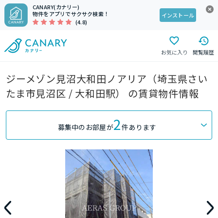
CANARY(カナリー)
物件をアプリでサクサク検索！
インストール
(4.8)
お気に入り
閲覧履歴
ジーメゾン見沼大和田ノアリア（埼玉県さい
たま市見沼区 / 大和田駅） の賃貸物件情報
2
募集中のお部屋が
件あります