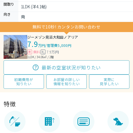
間取り
1LDK (洋4.1帖)
向き
南
無料で10秒! カンタンお問い合わせ
ジーメゾン見沼大和田ノアリア
7.9
万円
/
管理費5,000円
無料
7.9万円
敷
礼
1LDK / 34.06㎡ / 2階
最新の空室状況が知りたい
初期費用が
お部屋の詳しい
実際に
知りたい
情報を知りたい
見学したい
特徴