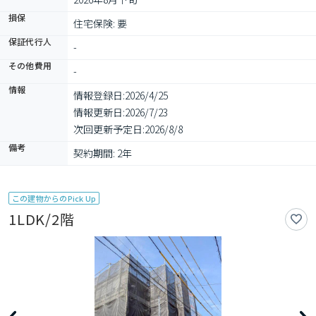
損保
住宅保険: 要
保証代行人
-
その他費用
-
情報
情報登録日:
2026/4/25
情報更新日:
2026/7/23
次回更新予定日:
2026/8/8
備考
契約期間: 2年
この建物からのPick Up
1LDK/2階