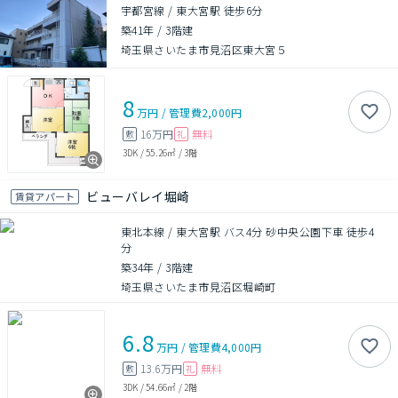
宇都宮線 / 東大宮駅 徒歩6分
築41年
/
3階建
埼玉県さいたま市見沼区東大宮５
8
万円
/
管理費
2,000円
16万円
無料
敷
礼
3DK
/
55.26㎡
/
3階
ビューバレイ堀崎
賃貸アパート
東北本線 / 東大宮駅 バス4分 砂中央公園下車 徒歩4
分
築34年
/
3階建
埼玉県さいたま市見沼区堀崎町
6.8
万円
/
管理費
4,000円
13.6万円
無料
敷
礼
3DK
/
54.66㎡
/
2階