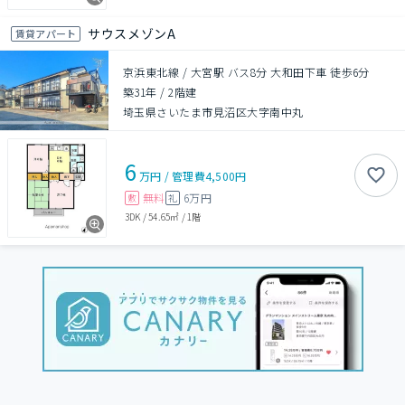
サウスメゾンA
賃貸アパート
京浜東北線 / 大宮駅 バス8分 大和田下車 徒歩6分
築31年
/
2階建
埼玉県さいたま市見沼区大字南中丸
6
万円
/
管理費
4,500円
無料
6万円
敷
礼
3DK
/
54.65㎡
/
1階