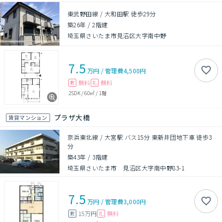
東武野田線 / 大和田駅 徒歩29分
築26年
/
2階建
埼玉県さいたま市見沼区大字南中野
7.5
万円
/
管理費
4,500円
無料
無料
敷
礼
2SDK
/
60㎡
/
1階
プラザ大橋
賃貸マンション
京浜東北線 / 大宮駅 バス15分 東新井団地下車 徒歩3
分
築43年
/
3階建
埼玉県さいたま市 見沼区大字南中野83-1
7.5
万円
/
管理費
3,000円
15万円
無料
敷
礼