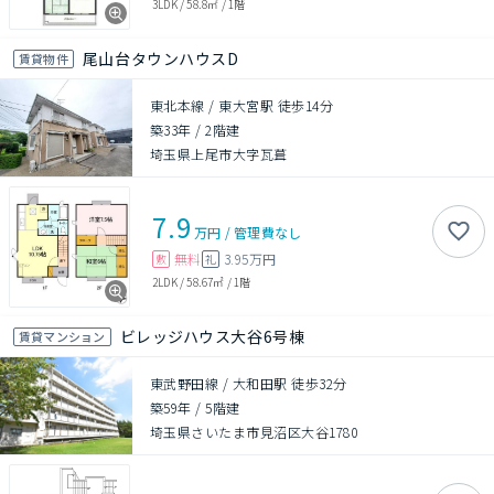
3LDK
/
58.8㎡
/
1階
尾山台タウンハウスD
賃貸物件
東北本線 / 東大宮駅 徒歩14分
築33年
/
2階建
埼玉県上尾市大字瓦葺
7.9
万円
/
管理費
なし
無料
3.95万円
敷
礼
2LDK
/
58.67㎡
/
1階
ビレッジハウス大谷6号棟
賃貸マンション
東武野田線 / 大和田駅 徒歩32分
築59年
/
5階建
埼玉県さいたま市見沼区大谷1780