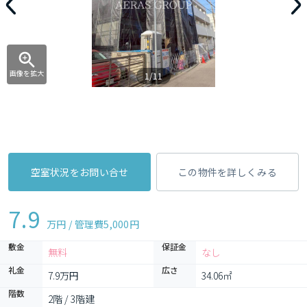
画像を拡大
1/11
空室状況をお問い合せ
この物件を詳しくみる
7.9
万円 / 管理費
5,000円
敷金
保証金
無料
なし
礼金
広さ
7.9万円
34.06㎡
階数
2階 / 3階建