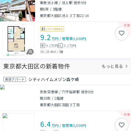
東急池上線 / 池上駅 徒歩5分
築8年
/
3階建
東京都大田区池上３丁目22-14
9.2
万円
/
管理費
3,000円
9.2万円
9.2万円
敷
礼
1K
/
25.46㎡
/
3階
東京都大田区の新着物件
もっと見る
シティハイムメゾン森ケ崎
賃貸アパート
京急空港線 / 穴守稲荷駅 徒歩8分
築35年
/
2階建
東京都大田区羽田３丁目
6.4
万円
/
管理費
3,000円