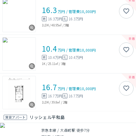
16.3
万円
/
管理費
10,000円
16.3万円
16.3万円
敷
礼
1LDK
/
48.95㎡
/
5階
10.4
万円
/
管理費
10,000円
10.4万円
10.4万円
敷
礼
1K
/
25.11㎡
/
3階
16.7
万円
/
管理費
10,000円
16.7万円
16.7万円
敷
礼
1LDK
/
39.8㎡
/
2階
リッシェル平和島
賃貸アパート
京急本線 / 大森町駅 徒歩7分