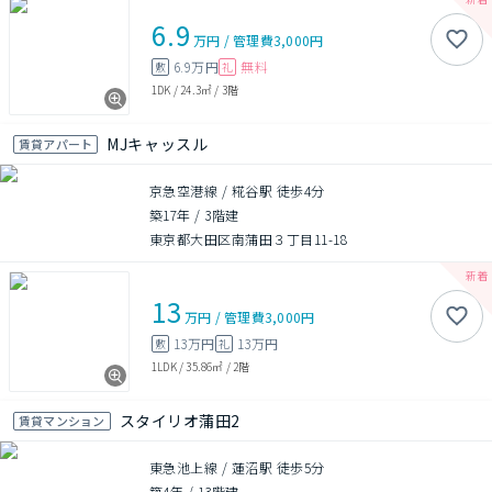
6.9
万円
/
管理費
3,000円
6.9万円
無料
敷
礼
1DK
/
24.3㎡
/
3階
MJキャッスル
賃貸アパート
京急空港線 / 糀谷駅 徒歩4分
築17年
/
3階建
東京都大田区南蒲田３丁目11-18
13
万円
/
管理費
3,000円
13万円
13万円
敷
礼
1LDK
/
35.86㎡
/
2階
スタイリオ蒲田2
賃貸マンション
東急池上線 / 蓮沼駅 徒歩5分
築4年
/
13階建