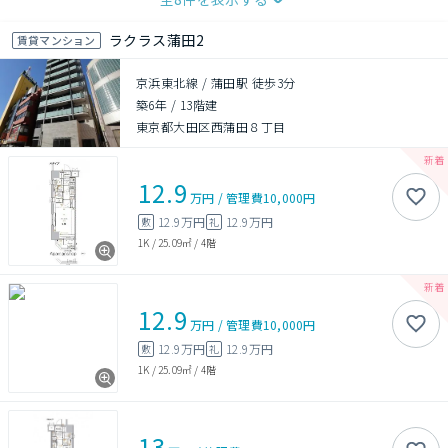
ラクラス蒲田2
賃貸マンション
京浜東北線 / 蒲田駅 徒歩3分
築6年
/
13階建
東京都大田区西蒲田８丁目
12.9
万円
/
管理費
10,000円
12.9万円
12.9万円
敷
礼
1K
/
25.09㎡
/
4階
12.9
万円
/
管理費
10,000円
12.9万円
12.9万円
敷
礼
1K
/
25.09㎡
/
4階
13