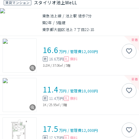
スタイリオ池上WeLL
賃貸マンション
東急池上線 / 池上駅 徒歩7分
築2年
/
5階建
東京都大田区池上７丁目22-18
16.6
万円
/
管理費
12,000円
16.6万円
無料
敷
礼
1LDK
/
37.06㎡
/
5階
11.4
万円
/
管理費
10,000円
11.4万円
無料
敷
礼
1K
/
25.95㎡
/
5階
17.5
万円
/
管理費
12,000円
17.5万円
無料
敷
礼