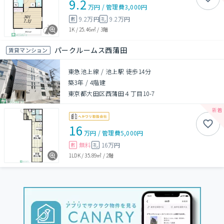
9.2
万円
/
管理費
3,000円
9.2万円
9.2万円
敷
礼
1K
/
25.46㎡
/
3階
パークルームス西蒲田
賃貸マンション
東急池上線 / 池上駅 徒歩14分
築3年
/
4階建
東京都大田区西蒲田４丁目10-7
16
万円
/
管理費
5,000円
無料
16万円
敷
礼
1LDK
/
35.89㎡
/
2階