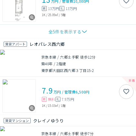
万円
/
管理費
10,000円
13万円
13万円
敷
礼
1K
/
25.09㎡
/
5階
全
5
件を表示する
レオパレス西六郷
賃貸アパート
京急本線 / 六郷土手駅 徒歩12分
築40年
/
2階建
東京都大田区西六郷３丁目15-2
7.9
万円
/
管理費
6,500円
無料
7.9万円
敷
礼
1K
/
15.03㎡
/
1階
クレイノゆうり
賃貸マンション
京急本線 / 六郷土手駅 徒歩7分