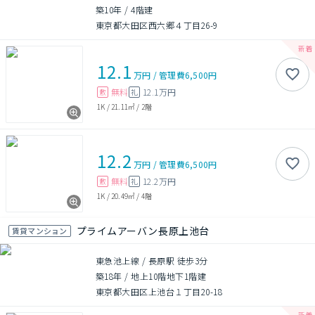
築10年
/
4階建
東京都大田区西六郷４丁目26-9
12.1
万円
/
管理費
6,500円
無料
12.1万円
敷
礼
1K
/
21.11㎡
/
2階
12.2
万円
/
管理費
6,500円
無料
12.2万円
敷
礼
1K
/
20.49㎡
/
4階
プライムアーバン長原上池台
賃貸マンション
東急池上線 / 長原駅 徒歩3分
築18年
/
地上10階地下1階建
東京都大田区上池台１丁目20-18