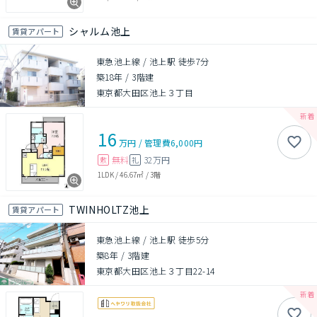
シャルム池上
賃貸アパート
東急池上線 / 池上駅 徒歩7分
築18年
/
3階建
東京都大田区池上３丁目
16
万円
/
管理費
6,000円
無料
32万円
敷
礼
1LDK
/
46.67㎡
/
3階
TWINHOLTZ池上
賃貸アパート
東急池上線 / 池上駅 徒歩5分
築8年
/
3階建
東京都大田区池上３丁目22-14