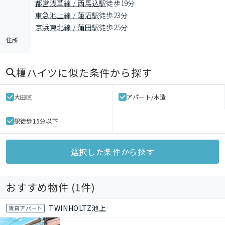
都営浅草線 / 西馬込駅
徒歩19分
東急池上線 / 蓮沼駅
徒歩23分
京浜東北線 / 蒲田駅
徒歩25分
住所
榎ハイツ
に似た条件から探す
大田区
アパート/木造
駅徒歩15分以下
選択した条件から探す
おすすめ物件 (
1
件)
TWINHOLTZ池上
賃貸アパート