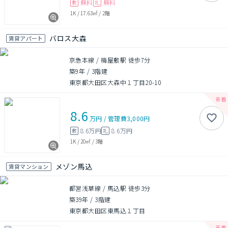
無料
無料
敷
礼
1K
/
17.63㎡
/
2階
バロス大森
賃貸アパート
京急本線 / 梅屋敷駅 徒歩7分
築9年
/
3階建
東京都大田区大森中１丁目20-10
8.6
万円
/
管理費
3,000円
8.6万円
8.6万円
敷
礼
1K
/
20㎡
/
3階
メゾン馬込
賃貸マンション
都営浅草線 / 馬込駅 徒歩3分
築39年
/
3階建
東京都大田区東馬込１丁目