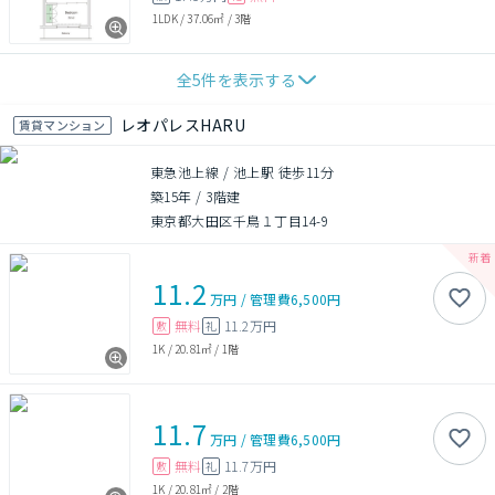
1LDK
/
37.06㎡
/
3階
全
5
件を表示する
レオパレスHARU
賃貸マンション
東急池上線 / 池上駅 徒歩11分
築15年
/
3階建
東京都大田区千鳥１丁目14-9
11.2
万円
/
管理費
6,500円
無料
11.2万円
敷
礼
1K
/
20.81㎡
/
1階
11.7
万円
/
管理費
6,500円
無料
11.7万円
敷
礼
1K
/
20.81㎡
/
2階