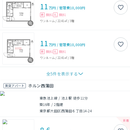
11
万円
/
管理費
10,000円
無料
無料
敷
礼
ワンルーム
/
22.41㎡
/
3階
11
万円
/
管理費
10,000円
無料
無料
敷
礼
ワンルーム
/
22.41㎡
/
3階
全
5
件を表示する
ホルン西蒲田
賃貸アパート
東急池上線 / 池上駅 徒歩11分
築16年
/
2階建
東京都大田区西蒲田６丁目14-24
8.6