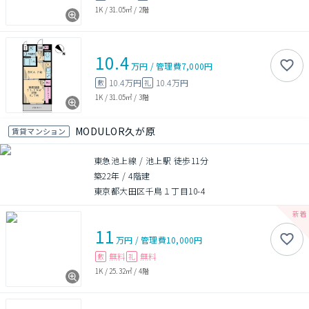
1K
/
31.05㎡
/
2階
10.4
万円
/
管理費
7,000円
10.4万円
10.4万円
敷
礼
1K
/
31.05㎡
/
3階
MODULOR久が原
賃貸マンション
東急池上線 / 池上駅 徒歩11分
築22年
/
4階建
東京都大田区千鳥１丁目10-4
11
万円
/
管理費
10,000円
無料
無料
敷
礼
1K
/
25.32㎡
/
4階