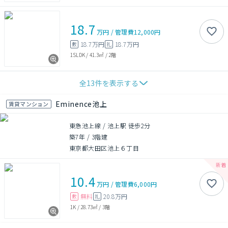
18.7
万円
/
管理費
12,000円
18.7万円
18.7万円
敷
礼
1SLDK
/
41.3㎡
/
2階
全
13
件を表示する
Eminence池上
賃貸マンション
東急池上線 / 池上駅 徒歩2分
築7年
/
3階建
東京都大田区池上６丁目
10.4
万円
/
管理費
6,000円
無料
20.8万円
敷
礼
1K
/
28.73㎡
/
3階