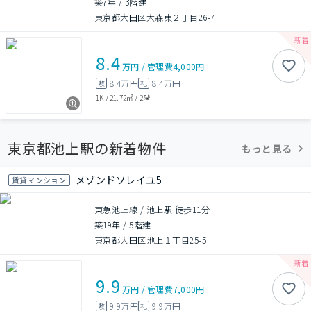
築7年
/
3階建
東京都大田区大森東２丁目26-7
8.4
万円
/
管理費
4,000円
8.4万円
8.4万円
敷
礼
1K
/
21.72㎡
/
2階
東京都池上駅の新着物件
もっと見る
メゾンドソレイユ5
賃貸マンション
東急池上線 / 池上駅 徒歩11分
築19年
/
5階建
東京都大田区池上１丁目25-5
9.9
万円
/
管理費
7,000円
9.9万円
9.9万円
敷
礼