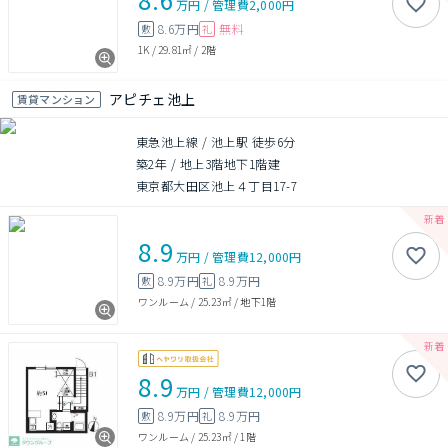
万円
/
管理費
2,000円
8.6万円
無料
敷
礼
1K
/
29.81㎡
/
2階
アピチェ池上
賃貸マンション
東急池上線 / 池上駅 徒歩6分
築2年
/
地上3階地下1階建
東京都大田区池上４丁目17-7
8.9
万円
/
管理費
12,000円
8.9万円
8.9万円
敷
礼
ワンルーム
/
25.23㎡
/
地下1階
8.9
万円
/
管理費
12,000円
8.9万円
8.9万円
敷
礼
ワンルーム
/
25.23㎡
/
1階