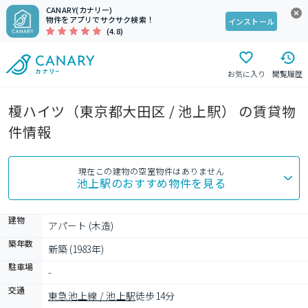
CANARY(カナリー)
物件をアプリでサクサク検索！
インストール
(4.8)
お気に入り
閲覧履歴
榎ハイツ（東京都大田区 / 池上駅） の賃貸物
件情報
現在この建物の空室物件はありません
池上駅
のおすすめ物件を見る
建物
アパート (木造)
築年数
新築 (1983年)
駐車場
-
交通
東急池上線 / 池上駅
徒歩14分