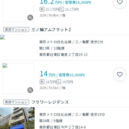
16.2
万円
/
管理費
16,000円
16.2万円
16.2万円
敷
礼
2LDK
/
56.96㎡
/
7階
三ノ輪アムフラット2
賃貸マンション
東京メトロ日比谷線 / 三ノ輪駅 徒歩2分
築23年
/
10階建
東京都台東区竜泉２丁目19-13
14
万円
/
管理費
10,000円
14万円
14万円
敷
礼
2LDK
/
55.53㎡
/
7階
フラワーレジデンス
賃貸マンション
東京メトロ日比谷線 / 三ノ輪駅 徒歩19分
築34年
/
9階建
東京都台東区今戸２丁目14-6