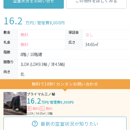
空室状況をお問い合せ
この物件を詳しくみる
16.2
万円 / 管理費
8,000円
敷金
保証金
無料
なし
礼金
広さ
無料
34.65㎡
階数
8階 / 10階建
間取り
1LDK (LDK9.3帖 / 洋4.5帖)
向き
北
無料で10秒! カンタンお問い合わせ
プライマル三ノ輪
16.2
万円
/
管理費8,000円
無料
無料
敷
礼
1LDK / 34.65㎡ / 8階
最新の空室状況が知りたい