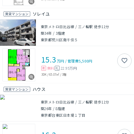
ソレイユ
賃貸マンション
東京メトロ日比谷線 / 三ノ輪駅 徒歩11分
築34年
/
3階建
東京都荒川区南千住５
15.3
万円
/
管理費
5,500円
無料
22.95万円
敷
礼
3DK
/
65.07㎡
/
3階
ハウス
賃貸マンション
東京メトロ日比谷線 / 三ノ輪駅 徒歩11分
築26年
/
8階建
東京都台東区日本堤１丁目