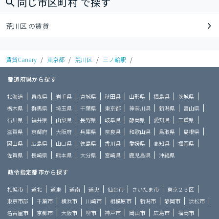
同じ市区町村 で探す
荒川区 の賃貸
賃貸Canary
/
東京都
/
荒川区
/
三ノ輪駅
/
都道府県から探す
北海道
青森県
岩手県
宮城県
秋田県
山形県
福島県
茨城県
栃木県
群馬県
埼玉県
千葉県
東京都
神奈川県
新潟県
富山県
石川県
福井県
山梨県
長野県
岐阜県
静岡県
愛知県
三重県
滋賀県
京都府
大阪府
兵庫県
奈良県
和歌山県
鳥取県
島根県
岡山県
広島県
山口県
徳島県
香川県
愛媛県
高知県
福岡県
佐賀県
長崎県
熊本県
大分県
宮崎県
鹿児島県
沖縄県
政令指定都市から探す
札幌市
道北
道東
道南
道央
仙台市
さいたま市
東京２３区
東京市部
千葉市
横浜市
川崎市
相模原市
新潟市
静岡市
浜松市
名古屋市
京都市
大阪市
堺市
神戸市
岡山市
広島市
福岡市