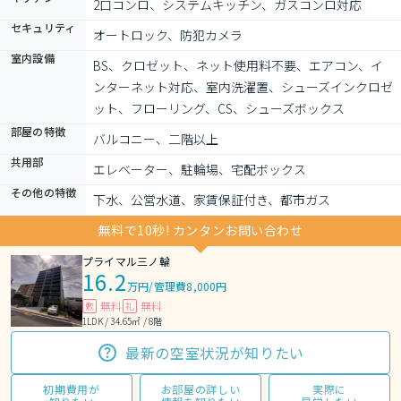
2口コンロ、システムキッチン、ガスコンロ対応
セキュリティ
オートロック、防犯カメラ
室内設備
BS、クロゼット、ネット使用料不要、エアコン、イ
ンターネット対応、室内洗濯置、シューズインクロゼ
ット、フローリング、CS、シューズボックス
部屋の特徴
バルコニー、二階以上
共用部
エレベーター、駐輪場、宅配ボックス
その他の特徴
下水、公営水道、家賃保証付き、都市ガス
無料で10秒! カンタンお問い合わせ
プライマル三ノ輪
16.2
万円
/
管理費8,000円
無料
無料
敷
礼
1LDK / 34.65㎡ / 8階
最新の空室状況が知りたい
初期費用が
お部屋の詳しい
実際に