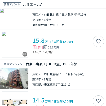
ルミエールA
賃貸アパート
東京メトロ日比谷線 / 三ノ輪駅 徒歩15分
築19年
/
3階建
東京都荒川区荒川２丁目
15.8
万円
/
管理費
4,500円
無料
23.7万円
敷
礼
2LDK
/
51.1㎡
/
1階
台東区竜泉3丁目 8階建 1989年築
賃貸マンション
東京メトロ日比谷線 / 三ノ輪駅 徒歩6分
築37年
/
9階建
東京都台東区竜泉3丁目12-12
14.5
万円
/
管理費
9,000円