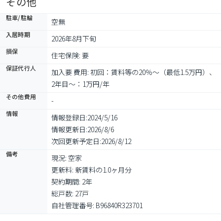
その他
駐車/駐輪
空無
入居時期
2026年8月下旬
損保
住宅保険: 要
保証代行人
加入要 費用: 初回：賃料等の20％～（最低1.5万円）、
2年目～：1万円/年
その他費用
-
情報
情報登録日:
2024/5/16
情報更新日:
2026/8/6
次回更新予定日:
2026/8/12
備考
現況: 空家

更新料: 新賃料の1.0ヶ月分

契約期間: 2年

総戸数: 27戸

自社管理番号: B96840R323701