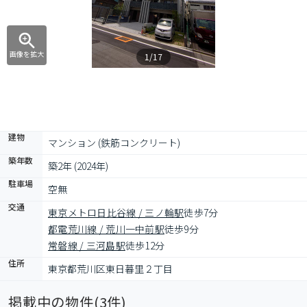
画像を拡大
1/17
建物
マンション (鉄筋コンクリート)
築年数
築2年 (2024年)
駐車場
空無
交通
東京メトロ日比谷線 / 三ノ輪駅
徒歩7分
都電荒川線 / 荒川一中前駅
徒歩9分
常磐線 / 三河島駅
徒歩12分
住所
東京都荒川区東日暮里２丁目
掲載中の物件(
3
件)