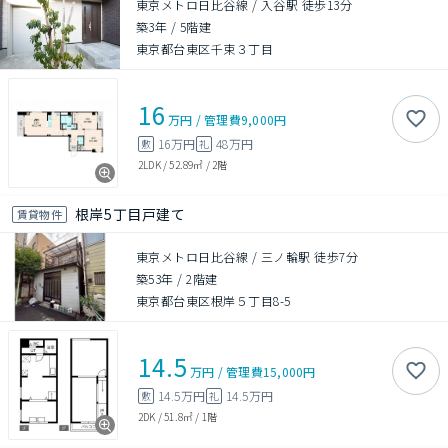
東京メトロ日比谷線 / 入谷駅 徒歩13分
築3年
/
5階建
東京都台東区千束３丁目
16
万円
/
管理費
9,000円
16万円
48万円
敷
礼
2LDK
/
52.89㎡
/
2階
根岸5丁目戸建て
賃貸物件
東京メトロ日比谷線 / 三ノ輪駅 徒歩7分
築53年
/
2階建
東京都台東区根岸５丁目8-5
14.5
万円
/
管理費
15,000円
14.5万円
14.5万円
敷
礼
2DK
/
51.8㎡
/
1階