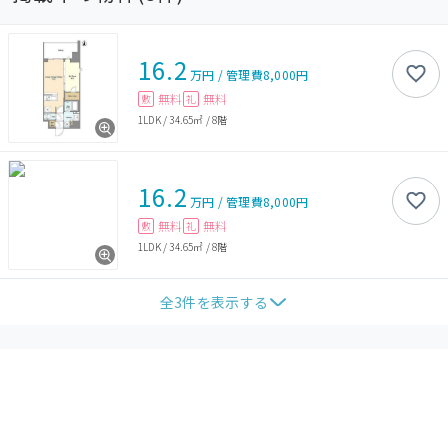
16.2
万円
/
管理費
8,000円
無料
無料
敷
礼
1LDK
/
34.65㎡
/
8階
16.2
万円
/
管理費
8,000円
無料
無料
敷
礼
1LDK
/
34.65㎡
/
8階
全
3
件を表示する