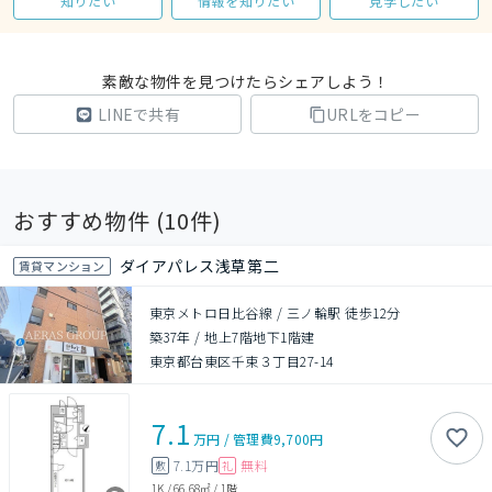
知りたい
情報を知りたい
見学したい
素敵な物件を見つけたらシェアしよう！
LINEで共有
URLをコピー
おすすめ物件 (
10
件)
ダイアパレス浅草第二
賃貸マンション
東京メトロ日比谷線 / 三ノ輪駅 徒歩12分
築37年
/
地上7階地下1階建
東京都台東区千束３丁目27-14
7.1
万円
/
管理費
9,700円
7.1万円
無料
敷
礼
1K
/
66.68㎡
/
1階