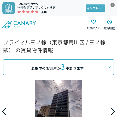
CANARY(カナリー)
物件をアプリでサクサク検索！
インストール
(4.8)
お気に入り
閲覧履歴
プライマル三ノ輪（東京都荒川区 / 三ノ輪
駅） の賃貸物件情報
3
募集中のお部屋が
件あります