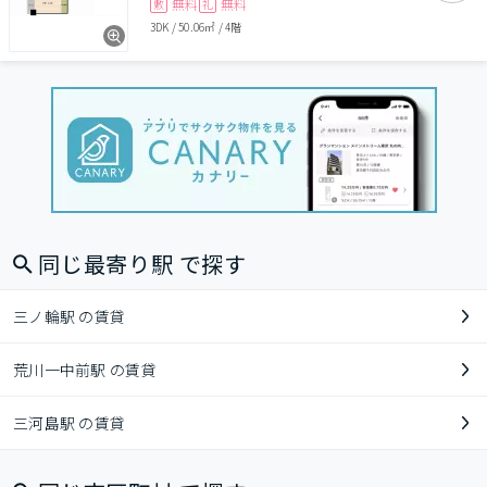
無料
無料
敷
礼
3DK
/
50.06㎡
/
4階
同じ最寄り駅 で探す
三ノ輪駅 の賃貸
荒川一中前駅 の賃貸
三河島駅 の賃貸