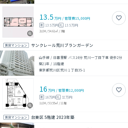
13.5
万円
/
管理費
15,000円
13.5万円
13.5万円
敷
礼
2LDK
/
54.61㎡
/
3階
サンクレール荒川ブランガーデン
賃貸マンション
山手線 / 日暮里駅 バス16分 荒川一丁目下車 徒歩2分
築21年
/
18階建
東京都荒川区荒川１丁目35-1
16
万円
/
管理費
12,000円
16万円
32万円
敷
礼
1LDK
/
53.55㎡
/
11階
台東区 5階建 2023年築
賃貸マンション