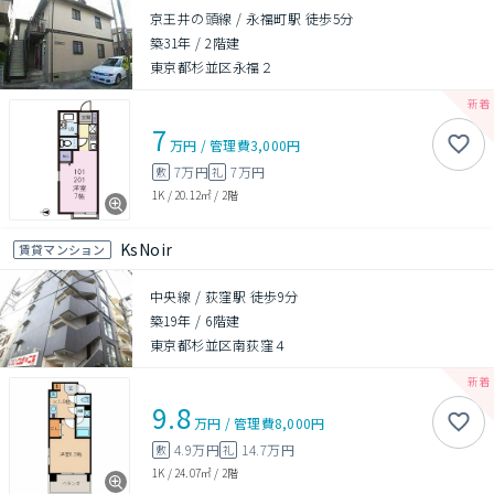
京王井の頭線 / 永福町駅 徒歩5分
築31年
/
2階建
東京都杉並区永福２
7
万円
/
管理費
3,000円
7万円
7万円
敷
礼
1K
/
20.12㎡
/
2階
KsNoir
賃貸マンション
中央線 / 荻窪駅 徒歩9分
築19年
/
6階建
東京都杉並区南荻窪４
9.8
万円
/
管理費
8,000円
4.9万円
14.7万円
敷
礼
1K
/
24.07㎡
/
2階