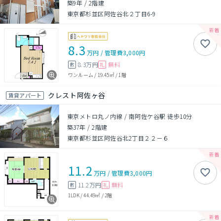
築9年
/
2階建
東京都杉並区阿佐谷北２丁目6-9
8.3
万円
/
管理費
3,000円
8.3万円
無料
敷
礼
ワンルーム
/
19.45㎡
/
1階
クレスト阿佐ヶ谷
賃貸アパート
東京メトロ丸ノ内線 / 南阿佐ケ谷駅 徒歩10分
築37年
/
2階建
東京都杉並区阿佐谷北2丁目２２－６
11.2
万円
/
管理費
3,000円
11.2万円
無料
敷
礼
1LDK
/
44.49㎡
/
2階