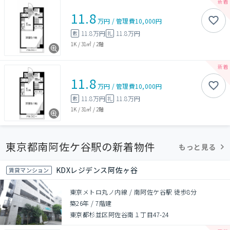
11.8
万円
/
管理費
10,000円
11.8万円
11.8万円
敷
礼
1K
/
31㎡
/
2階
11.8
万円
/
管理費
10,000円
11.8万円
11.8万円
敷
礼
1K
/
31㎡
/
2階
東京都南阿佐ケ谷駅の新着物件
もっと見る
KDXレジデンス阿佐ヶ谷
賃貸マンション
東京メトロ丸ノ内線 / 南阿佐ケ谷駅 徒歩8分
築26年
/
7階建
東京都杉並区阿佐谷南１丁目47-24