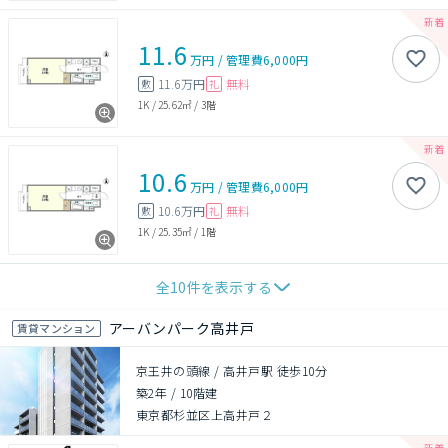
11.6
万円
/
管理費
6,000円
11.6万円
無料
敷
礼
1K
/
25.62㎡
/
3階
10.6
万円
/
管理費
6,000円
10.6万円
無料
敷
礼
1K
/
25.35㎡
/
1階
全
10
件を表示する
アーバンパーク高井戸
賃貸マンション
京王井の頭線 / 高井戸駅 徒歩10分
築2年
/
10階建
東京都杉並区上高井戸２