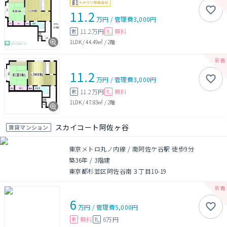
11.2
万円
/
管理費
3,000円
11.2万円
無料
敷
礼
1LDK
/
44.49㎡
/
2階
11.2
万円
/
管理費
3,000円
11.2万円
無料
敷
礼
1LDK
/
47.83㎡
/
2階
スカイコート阿佐ヶ谷
賃貸マンション
東京メトロ丸ノ内線 / 南阿佐ケ谷駅 徒歩9分
築36年
/
3階建
東京都杉並区阿佐谷南３丁目10-19
6
万円
/
管理費
5,000円
無料
6万円
敷
礼