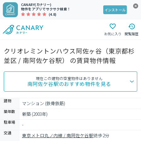
CANARY(カナリー)
物件をアプリでサクサク検索！
インストール
(4.8)
お気に入り
閲覧履歴
クリオレミントンハウス阿佐ヶ谷（東京都杉
並区 / 南阿佐ケ谷駅） の賃貸物件情報
現在この建物の空室物件はありません
南阿佐ケ谷駅
のおすすめ物件を見る
建物
マンション (鉄骨鉄筋)
築年数
新築 (2003年)
駐車場
-
交通
東京メトロ丸ノ内線 / 南阿佐ケ谷駅
徒歩2分