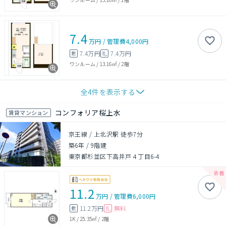
7.4
万円
/
管理費
4,000円
7.4万円
7.4万円
敷
礼
ワンルーム
/
13.16㎡
/
2階
全
4
件を表示する
コンフォリア桜上水
賃貸マンション
京王線 / 上北沢駅 徒歩7分
築6年
/
9階建
東京都杉並区下高井戸４丁目6-4
11.2
万円
/
管理費
6,000円
11.2万円
無料
敷
礼
1K
/
25.35㎡
/
2階