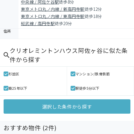
中央線 / 阿佐ケ谷駅
徒歩8分
東京メトロ丸ノ内線 / 新高円寺駅
徒歩12分
東京メトロ丸ノ内線 / 東高円寺駅
徒歩18分
総武線 / 高円寺駅
徒歩20分
住所
クリオレミントンハウス阿佐ヶ谷
に似た条
件から探す
杉並区
マンション/鉄骨鉄筋
築25年以下
駅徒歩5分以下
選択した条件から探す
おすすめ物件 (
2
件)