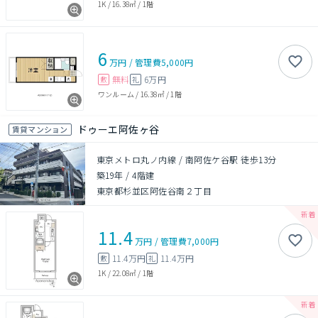
1K
/
16.38㎡
/
1階
6
万円
/
管理費
5,000円
無料
6万円
敷
礼
ワンルーム
/
16.38㎡
/
1階
ドゥーエ阿佐ヶ谷
賃貸マンション
東京メトロ丸ノ内線 / 南阿佐ケ谷駅 徒歩13分
築19年
/
4階建
東京都杉並区阿佐谷南２丁目
11.4
万円
/
管理費
7,000円
11.4万円
11.4万円
敷
礼
1K
/
22.08㎡
/
1階