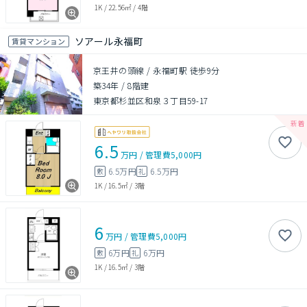
1K
/
22.56㎡
/
4階
ソアール永福町
賃貸マンション
京王井の頭線 / 永福町駅 徒歩9分
築34年
/
8階建
東京都杉並区和泉３丁目59-17
6.5
万円
/
管理費
5,000円
6.5万円
6.5万円
敷
礼
1K
/
16.5㎡
/
3階
6
万円
/
管理費
5,000円
6万円
6万円
敷
礼
1K
/
16.5㎡
/
3階