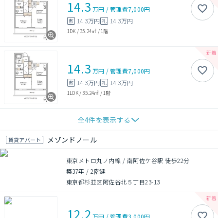
14.3
万円
/
管理費
7,000円
14.3万円
14.3万円
敷
礼
1DK
/
35.24㎡
/
1階
14.3
万円
/
管理費
7,000円
14.3万円
14.3万円
敷
礼
1LDK
/
35.24㎡
/
1階
全
4
件を表示する
メゾンドノール
賃貸アパート
東京メトロ丸ノ内線 / 南阿佐ケ谷駅 徒歩22分
築37年
/
2階建
東京都杉並区阿佐谷北５丁目23-13
12.2
万円
/
管理費
3,000円