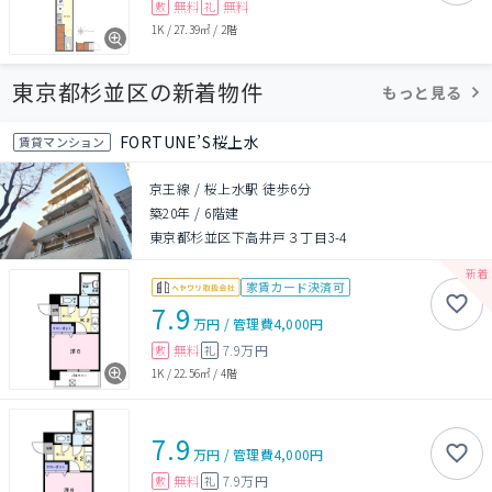
無料
無料
敷
礼
1K
/
27.39㎡
/
2階
東京都杉並区の新着物件
もっと見る
FORTUNE’S桜上水
賃貸マンション
京王線 / 桜上水駅 徒歩6分
築20年
/
6階建
東京都杉並区下高井戸３丁目3-4
家賃カード決済可
7.9
万円
/
管理費
4,000円
無料
7.9万円
敷
礼
1K
/
22.56㎡
/
4階
7.9
万円
/
管理費
4,000円
無料
7.9万円
敷
礼