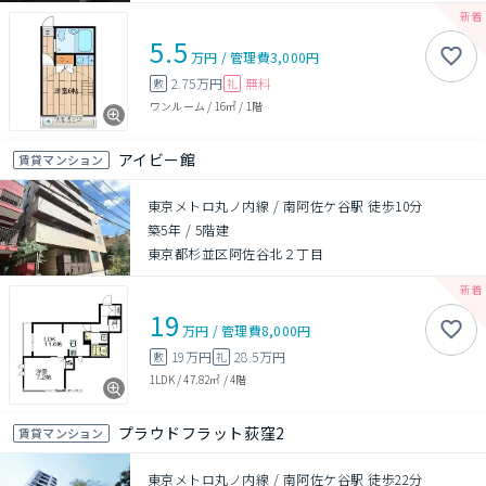
5.5
万円
/
管理費
3,000円
2.75万円
無料
敷
礼
ワンルーム
/
16㎡
/
1階
アイビー館
賃貸マンション
東京メトロ丸ノ内線 / 南阿佐ケ谷駅 徒歩10分
築5年
/
5階建
東京都杉並区阿佐谷北２丁目
19
万円
/
管理費
8,000円
19万円
28.5万円
敷
礼
1LDK
/
47.82㎡
/
4階
プラウドフラット荻窪2
賃貸マンション
東京メトロ丸ノ内線 / 南阿佐ケ谷駅 徒歩22分