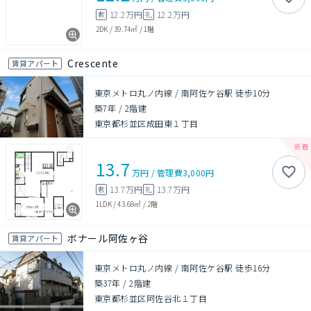
12.2万円
12.2万円
敷
礼
2DK
/
39.74㎡
/
1階
Crescente
賃貸アパート
東京メトロ丸ノ内線 / 南阿佐ケ谷駅 徒歩10分
築7年
/
2階建
東京都杉並区成田東１丁目
13.7
万円
/
管理費
3,000円
13.7万円
13.7万円
敷
礼
1LDK
/
43.68㎡
/
2階
ボナール阿佐ヶ谷
賃貸アパート
東京メトロ丸ノ内線 / 南阿佐ケ谷駅 徒歩16分
築37年
/
2階建
東京都杉並区阿佐谷北１丁目