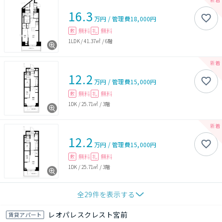
16.3
万円
/
管理費
18,000円
無料
無料
敷
礼
1LDK
/
41.37㎡
/
6階
12.2
万円
/
管理費
15,000円
無料
無料
敷
礼
1DK
/
25.71㎡
/
3階
12.2
万円
/
管理費
15,000円
無料
無料
敷
礼
1DK
/
25.71㎡
/
3階
全
29
件を表示する
レオパレスクレスト宮前
賃貸アパート