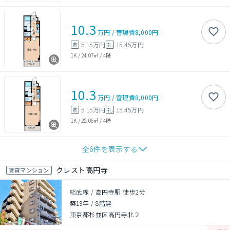
10.3
万円
/
管理費
8,000円
5.15万円
15.45万円
敷
礼
1K
/
24.07㎡
/
4階
10.3
万円
/
管理費
8,000円
5.15万円
15.45万円
敷
礼
1K
/
25.06㎡
/
4階
全
6
件を表示する
クレスト高円寺
賃貸マンション
総武線 / 高円寺駅 徒歩2分
築19年
/
8階建
東京都杉並区高円寺北２