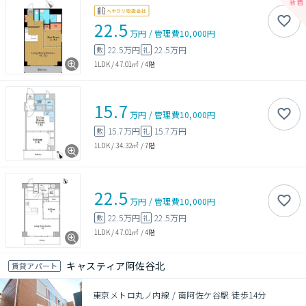
22.5
万円
/
管理費
10,000円
22.5万円
22.5万円
敷
礼
1LDK
/
47.01㎡
/
4階
15.7
万円
/
管理費
10,000円
15.7万円
15.7万円
敷
礼
1LDK
/
34.32㎡
/
7階
22.5
万円
/
管理費
10,000円
22.5万円
22.5万円
敷
礼
1LDK
/
47.01㎡
/
4階
キャスティア阿佐谷北
賃貸アパート
東京メトロ丸ノ内線 / 南阿佐ケ谷駅 徒歩14分