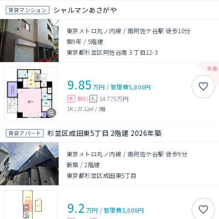
シャルマンあさがや
賃貸マンション
東京メトロ丸ノ内線 / 南阿佐ケ谷駅 徒歩10分
築9年
/
5階建
東京都杉並区阿佐谷南３丁目12-3
9.85
万円
/
管理費
5,800円
無料
14.775万円
敷
礼
1K
/
27.12㎡
/
3階
杉並区成田東5丁目 2階建 2026年築
賃貸アパート
東京メトロ丸ノ内線 / 南阿佐ケ谷駅 徒歩9分
新築
/
2階建
東京都杉並区成田東5丁目
9.2
万円
/
管理費
3,000円