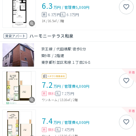
6.3
万円
/
管理費
5,000円
6.3万円
6.3万円
敷
礼
1K
/
16.5㎡
/
3階
ハーモニーテラス和泉
賃貸アパート
京王線 / 代田橋駅 徒歩8分
築9年
/
2階建
東京都杉並区和泉１丁目26-8
7.2
万円
/
管理費
4,000円
無料
7.2万円
敷
礼
ワンルーム
/
13.16㎡
/
2階
7.4
万円
/
管理費
4,000円
無料
7.4万円
敷
礼
ワンルーム
/
13.16㎡
/
1階