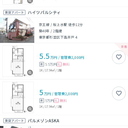
ハイツパルシティ
賃貸アパート
京王線 / 桜上水駅 徒歩11分
築40年
/
2階建
東京都杉並区下高井戸４
5.5
万円
/
管理費
2,000円
5.5万円
無料
敷
礼
1K
/
17.94㎡
/
1階
5
万円
/
管理費
2,000円
5万円
無料
敷
礼
1K
/
17.94㎡
/
1階
パルメゾンASKA
賃貸アパート