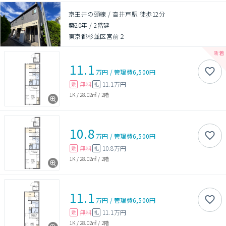
京王井の頭線 / 高井戸駅 徒歩12分
築20年
/
2階建
東京都杉並区宮前２
11.1
万円
/
管理費
6,500円
無料
11.1万円
敷
礼
1K
/
28.02㎡
/
2階
10.8
万円
/
管理費
6,500円
無料
10.8万円
敷
礼
1K
/
28.02㎡
/
2階
11.1
万円
/
管理費
6,500円
無料
11.1万円
敷
礼
1K
/
28.02㎡
/
2階