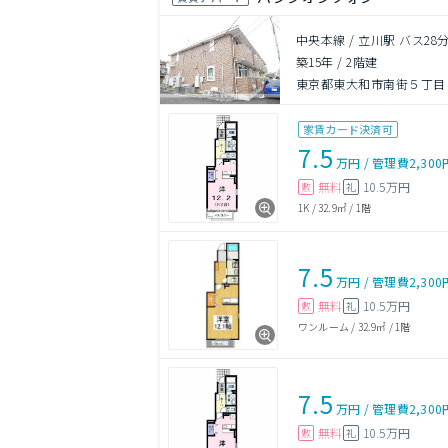
中央本線 / 立川駅 バス28
築15年
/
2階建
東京都東大和市南街５丁目
家賃カード決済可
7.5
万円
/
管理費
2,300
無料
10.5万円
敷
礼
1K
/
32.9㎡
/
1階
7.5
万円
/
管理費
2,300
無料
10.5万円
敷
礼
ワンルーム
/
32.9㎡
/
1階
7.5
万円
/
管理費
2,300
無料
10.5万円
敷
礼