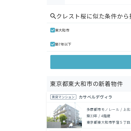
クレスト桜
に似た条件から
東大和市
築7年以下
東京都東大和市の新着物件
カサベルデヴィラ
賃貸マンション
多摩都市モノレール / 上北
築33年
/
4階建
東京都東大和市芋窪５丁目12