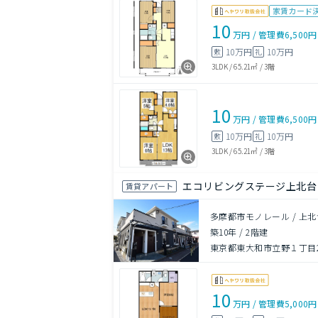
家賃カード
10
万円
/
管理費
6,500円
10万円
10万円
敷
礼
3LDK
/
65.21㎡
/
3階
10
万円
/
管理費
6,500円
10万円
10万円
敷
礼
3LDK
/
65.21㎡
/
3階
エコリビングステージ上北台
賃貸アパート
多摩都市モノレール / 上北
築10年
/
2階建
東京都東大和市立野１丁目2
10
万円
/
管理費
5,000円