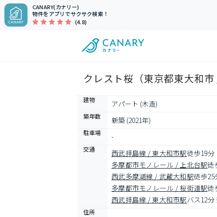
CANARY(カナリー)
物件をアプリでサクサク検索！
(4.8)
クレスト桜（東京都東大和市 
建物
アパート (木造)
築年数
新築 (2021年)
駐車場
-
交通
西武拝島線 / 東大和市駅
徒歩19分
多摩都市モノレール / 上北台駅
徒
西武多摩湖線 / 武蔵大和駅
徒歩25
多摩都市モノレール / 桜街道駅
徒
西武拝島線 / 東大和市駅
バス12分
住所