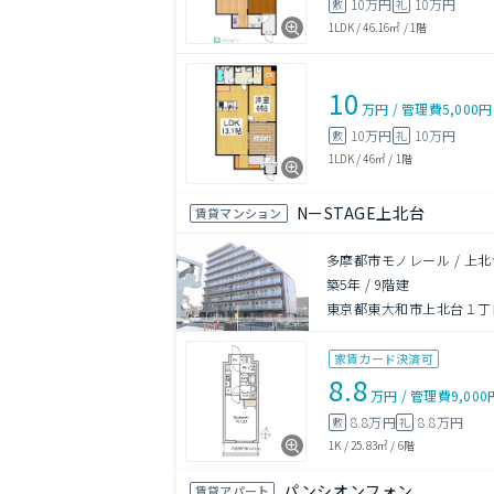
10万円
10万円
敷
礼
1LDK
/
46.16㎡
/
1階
10
万円
/
管理費
5,000円
10万円
10万円
敷
礼
1LDK
/
46㎡
/
1階
NーSTAGE上北台
賃貸マンション
多摩都市モノレール / 上北
築5年
/
9階建
東京都東大和市上北台１丁目
家賃カード決済可
8.8
万円
/
管理費
9,000
8.8万円
8.8万円
敷
礼
1K
/
25.83㎡
/
6階
パンシオンフォン
賃貸アパート