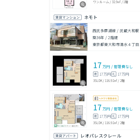
ワンルーム
/
32.9㎡
/
1階
ネモト
賃貸マンション
西武多摩湖線 / 武蔵大和駅
築36年
/
2階建
東京都東大和市清水４丁目11
17
万円
/
管理費
なし
17万円
17万円
敷
礼
3SLDK
/
116.92㎡
/
2階
17
万円
/
管理費
なし
17万円
17万円
敷
礼
3SLDK
/
116.92㎡
/
2階
レオパレスクレール
賃貸アパート