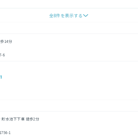
全
8
件を表示する
歩14分
-6
円
分 貯水池下下車 徒歩2分
56-1