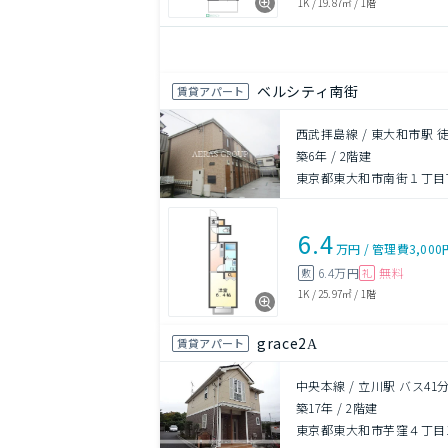
1K
/
19.87㎡
/
1階
ベルシティ南街
賃貸アパート
西武拝島線 / 東大和市駅 徒
築6年
/
2階建
東京都東大和市南街１丁目7
6.4
万円
/
管理費
3,000
6.4万円
無料
敷
礼
1K
/
25.97㎡
/
1階
grace2Α
賃貸アパート
中央本線 / 立川駅 バス41
築17年
/
2階建
東京都東大和市芋窪４丁目17