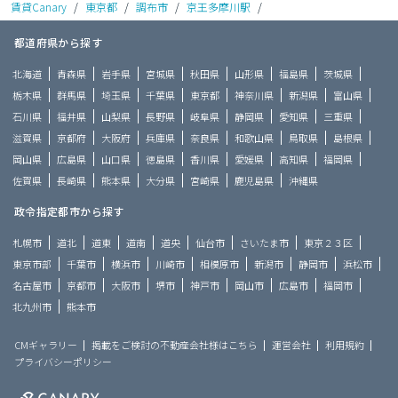
賃貸Canary
/
東京都
/
調布市
/
京王多摩川駅
/
都道府県から探す
北海道
青森県
岩手県
宮城県
秋田県
山形県
福島県
茨城県
栃木県
群馬県
埼玉県
千葉県
東京都
神奈川県
新潟県
富山県
石川県
福井県
山梨県
長野県
岐阜県
静岡県
愛知県
三重県
滋賀県
京都府
大阪府
兵庫県
奈良県
和歌山県
鳥取県
島根県
岡山県
広島県
山口県
徳島県
香川県
愛媛県
高知県
福岡県
佐賀県
長崎県
熊本県
大分県
宮崎県
鹿児島県
沖縄県
政令指定都市から探す
札幌市
道北
道東
道南
道央
仙台市
さいたま市
東京２３区
東京市部
千葉市
横浜市
川崎市
相模原市
新潟市
静岡市
浜松市
名古屋市
京都市
大阪市
堺市
神戸市
岡山市
広島市
福岡市
北九州市
熊本市
CMギャラリー
掲載をご検討の不動産会社様はこちら
運営会社
利用規約
プライバシーポリシー