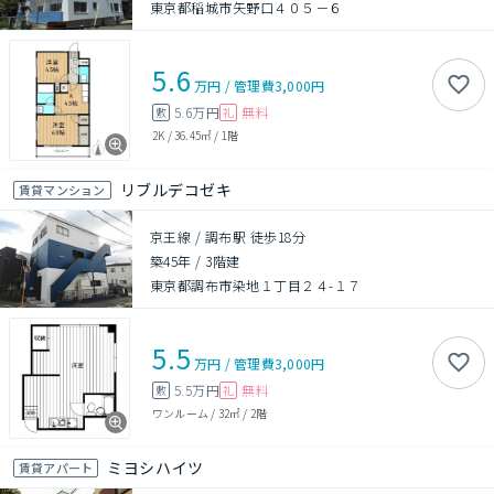
東京都稲城市矢野口４０５－６
5.6
万円
/
管理費
3,000円
5.6万円
無料
敷
礼
2K
/
36.45㎡
/
1階
リブルデコゼキ
賃貸マンション
京王線 / 調布駅 徒歩18分
築45年
/
3階建
東京都調布市染地１丁目２４-１７
5.5
万円
/
管理費
3,000円
5.5万円
無料
敷
礼
ワンルーム
/
32㎡
/
2階
ミヨシハイツ
賃貸アパート