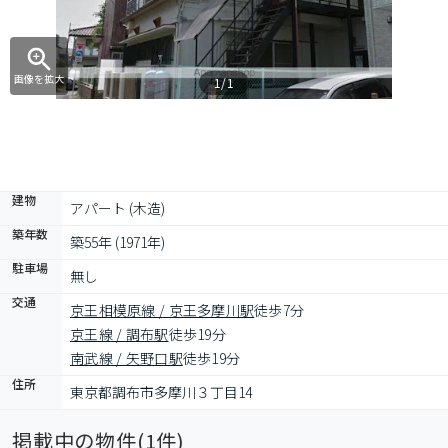
画像を拡大
1/1
建物
アパート (木造)
築年数
築55年 (1971年)
駐車場
無し
交通
京王相模原線 / 京王多摩川駅
徒歩7分
京王線 / 調布駅
徒歩19分
南武線 / 矢野口駅
徒歩19分
住所
東京都調布市多摩川３丁目14
掲載中の物件(
1
件)