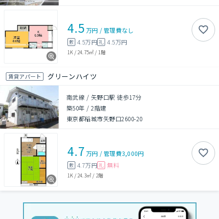
4.5
万円
/
管理費
なし
4.5万円
4.5万円
敷
礼
1K
/
24.75㎡
/
1階
グリーンハイツ
賃貸アパート
南武線 / 矢野口駅 徒歩17分
築50年
/
2階建
東京都稲城市矢野口2600-20
4.7
万円
/
管理費
3,000円
4.7万円
無料
敷
礼
1K
/
24.3㎡
/
2階