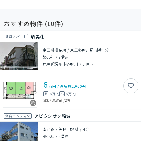
おすすめ物件 (
10
件)
晴美荘
賃貸アパート
京王相模原線 / 京王多摩川駅 徒歩7分
築55年
/
2階建
東京都調布市多摩川３丁目14
6
万円
/
管理費
2,000円
6万円
6万円
敷
礼
2DK
/
38.84㎡
/
2階
アビタシオン稲城
賃貸マンション
南武線 / 矢野口駅 徒歩4分
築38年
/
3階建