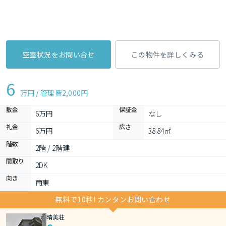
空室状況をお問い合せ
この物件を詳しくみる
6
万円 / 管理費
2,000円
敷金
保証金
6万円
なし
礼金
広さ
6万円
38.84㎡
階数
2階 / 2階建
間取り
2DK 
向き
南東
無料で10秒! カンタンお問い合わせ
晴美荘