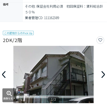
備考
その他: 保証会社利用必須　初回保証料：賃料総合計
５０％

業者管理CD: 111162389
この建物からのPick Up
2DK/2階
画像を拡大
1/2