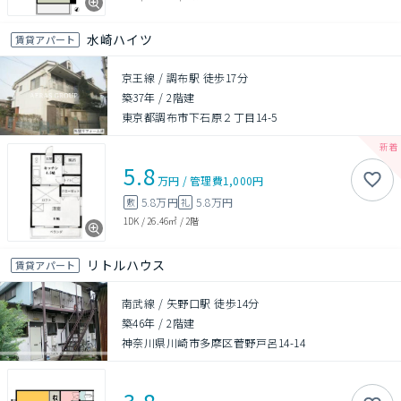
水崎ハイツ
賃貸アパート
京王線 / 調布駅 徒歩17分
築37年
/
2階建
東京都調布市下石原２丁目14-5
5.8
万円
/
管理費
1,000円
5.8万円
5.8万円
敷
礼
1DK
/
26.46㎡
/
2階
リトルハウス
賃貸アパート
南武線 / 矢野口駅 徒歩14分
築46年
/
2階建
神奈川県川崎市多摩区菅野戸呂14-14