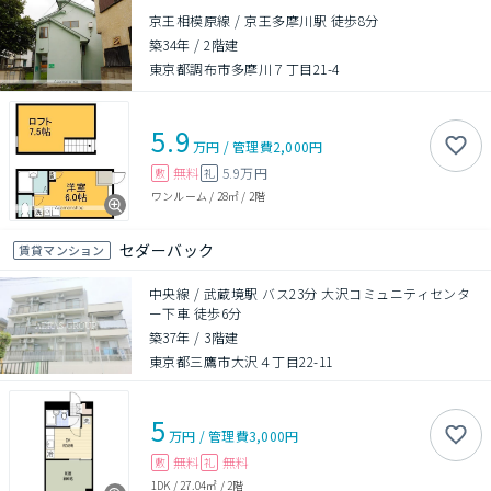
京王相模原線 / 京王多摩川駅 徒歩8分
築34年
/
2階建
東京都調布市多摩川７丁目21-4
5.9
万円
/
管理費
2,000円
無料
5.9万円
敷
礼
ワンルーム
/
28㎡
/
2階
セダーバック
賃貸マンション
中央線 / 武蔵境駅 バス23分 大沢コミュニティセンタ
ー下車 徒歩6分
築37年
/
3階建
東京都三鷹市大沢４丁目22-11
5
万円
/
管理費
3,000円
無料
無料
敷
礼
1DK
/
27.04㎡
/
2階