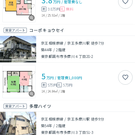
3.8
万円
/
管理費
なし
3.8万円
無料
敷
礼
1K
/
25.92㎡
/
1階
コーポキョウセイ
賃貸アパート
京王相模原線 / 京王多摩川駅 徒歩7分
築44年
/
2階建
東京都調布市多摩川４丁目28-2
5
万円
/
管理費
1,000円
5万円
5万円
敷
礼
1K
/
24.84㎡
/
1階
多摩ハイツ
賃貸アパート
京王相模原線 / 京王多摩川駅 徒歩9分
築54年
/
2階建
東京都調布市多摩川３丁目51-3