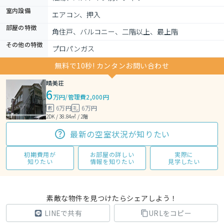
室内設備
エアコン、押入
部屋の特徴
角住戸、バルコニー、二階以上、最上階
その他の特徴
プロパンガス
無料で10秒! カンタンお問い合わせ
晴美荘
6
万円
/
管理費2,000円
6万円
6万円
敷
礼
2DK / 38.84㎡ / 2階
最新の空室状況が知りたい
初期費用が
お部屋の詳しい
実際に
知りたい
情報を知りたい
見学したい
素敵な物件を見つけたらシェアしよう！
LINEで共有
URLをコピー