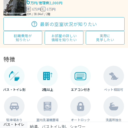
6
万円
/
管理費2,000円
6万円
6万円
敷
礼
2DK / 38.84㎡ / 2階
最新の空室状況が知りたい
初期費用が
お部屋の詳しい
実際に
知りたい
情報を知りたい
見学したい
特徴
バス・トイレ別
2階以上
エアコン付き
ペット相談可
駐車場あり
室内洗濯機置場
オートロック
洗面所独立
バス・トイレ
給湯、バストイレ別、シャワー