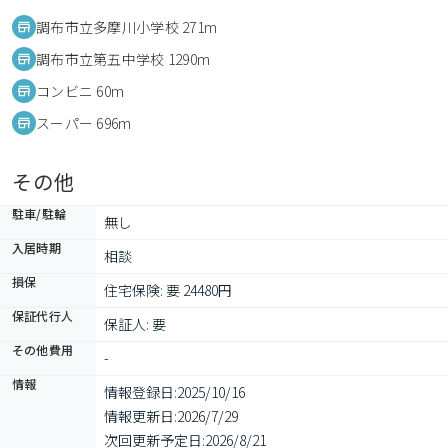
調布市立多摩川小学校 271m
調布市立第五中学校 1290m
コンビニ 60m
スーパー 696m
その他
駐車/駐輪
無し
入居時期
相談
損保
住宅保険: 要 24480円
保証代行人
保証人: 要
その他費用
-
情報
情報登録日:
2025/10/16
情報更新日:
2026/7/29
次回更新予定日:
2026/8/21