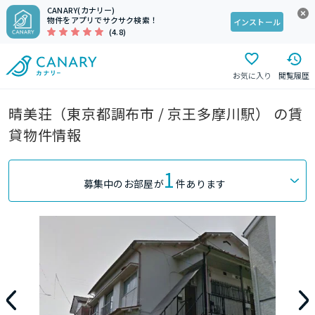
CANARY(カナリー)
物件をアプリでサクサク検索！
インストール
(4.8)
お気に入り
閲覧履歴
晴美荘（東京都調布市 / 京王多摩川駅） の賃
貸物件情報
1
募集中のお部屋が
件あります