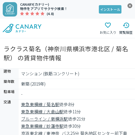
CANARY(カナリー)
物件をアプリでサクサク検索！
インストール
(4.8)
お気に入り
閲覧履歴
ラクラス菊名（神奈川県横浜市港北区 / 菊名
駅） の賃貸物件情報
建物
マンション (鉄筋コンクリート)
築年数
新築 (2019年)
駐車場
-
交通
東急東横線 / 菊名駅
徒歩8分
東急東横線 / 大倉山駅
徒歩11分
ブルーライン / 新横浜駅
徒歩21分
東急東横線 / 妙蓮寺駅
徒歩30分
京浜東北線 / 東神奈
バス25分 菊名地区センター前下車 