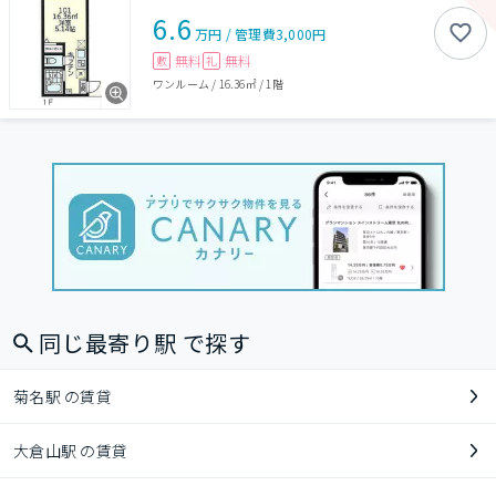
6.6
万円
/
管理費
3,000円
無料
無料
敷
礼
ワンルーム
/
16.36㎡
/
1階
同じ最寄り駅 で探す
菊名駅 の賃貸
大倉山駅 の賃貸