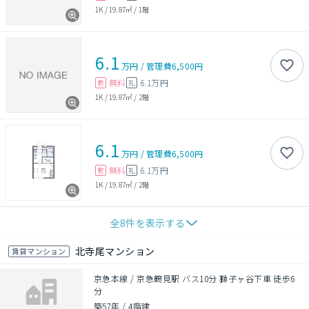
1K
/
19.87㎡
/
1階
6.1
万円
/
管理費
6,500円
無料
6.1万円
敷
礼
1K
/
19.87㎡
/
2階
6.1
万円
/
管理費
6,500円
無料
6.1万円
敷
礼
1K
/
19.87㎡
/
2階
全
8
件を表示する
北寺尾マンション
賃貸マンション
京急本線 / 京急鶴見駅 バス10分 獅子ヶ谷下車 徒歩6
分
築57年
/
4階建