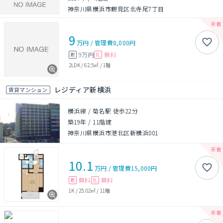
神奈川県横浜市鶴見区北寺尾7丁目
9
万円
/
管理費
8,000円
9万円
無料
敷
礼
2LDK
/
62.5㎡
/
1階
レジディア新横浜
賃貸マンション
横浜線 / 菊名駅 徒歩22分
築19年
/
11階建
神奈川県横浜市港北区新横浜001
10.1
万円
/
管理費
15,000円
無料
無料
敷
礼
1K
/
25.02㎡
/
11階