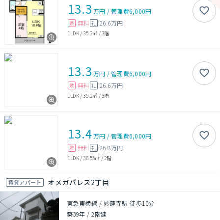
13.3
万円
/
管理費
6,000円
無料
26.6万円
敷
礼
1LDK
/
35.2㎡
/
3階
13.3
万円
/
管理費
6,000円
無料
26.6万円
敷
礼
1LDK
/
35.2㎡
/
3階
13.4
万円
/
管理費
6,000円
無料
26.8万円
敷
礼
1LDK
/
36.55㎡
/
2階
オメガパレス2丁目
賃貸アパート
東急東横線 / 妙蓮寺駅 徒歩10分
築39年
/
2階建