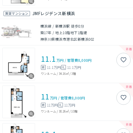
JMFレジデンス新横浜
賃貸マンション
横浜線 / 新横浜駅 徒歩8分
築17年
/
地上10階地下1階建
神奈川県横浜市港北区新横浜002
11.1
万円
/
管理費
8,000円
11.1万円
11.1万円
敷
礼
ワンルーム
/
34.16㎡
/
3階
11
万円
/
管理費
8,000円
11万円
11万円
敷
礼
ワンルーム
/
30.26㎡
/
10階