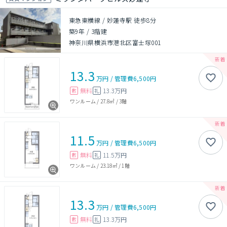
東急東横線 / 妙蓮寺駅 徒歩8分
築9年
/
3階建
神奈川県横浜市港北区富士塚001
13.3
万円
/
管理費
6,500円
無料
13.3万円
敷
礼
ワンルーム
/
27.8㎡
/
3階
11.5
万円
/
管理費
6,500円
無料
11.5万円
敷
礼
ワンルーム
/
23.18㎡
/
1階
13.3
万円
/
管理費
6,500円
無料
13.3万円
敷
礼