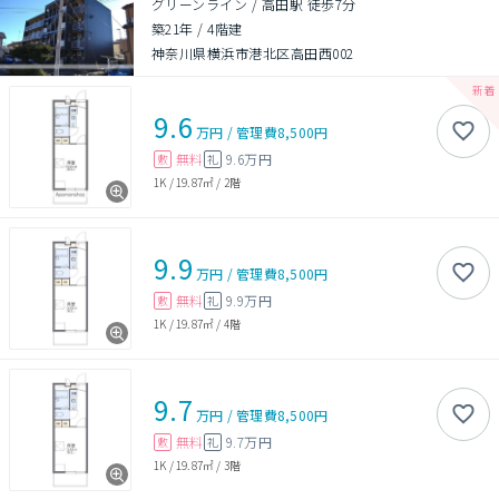
グリーンライン / 高田駅 徒歩7分
築21年
/
4階建
神奈川県横浜市港北区高田西002
9.6
万円
/
管理費
8,500円
無料
9.6万円
敷
礼
1K
/
19.87㎡
/
2階
9.9
万円
/
管理費
8,500円
無料
9.9万円
敷
礼
1K
/
19.87㎡
/
4階
9.7
万円
/
管理費
8,500円
無料
9.7万円
敷
礼
1K
/
19.87㎡
/
3階