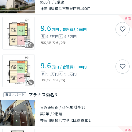
築35年
/
2階建
神奈川県横浜市鶴見区馬場007
9.6
万円
/
管理費
3,000円
9.6万円
9.6万円
敷
礼
3DK
/
56.72㎡
/
2階
9.6
万円
/
管理費
3,000円
9.6万円
9.6万円
敷
礼
3DK
/
56.72㎡
/
2階
プラナス菊名3
賃貸アパート
東急東横線 / 菊名駅 徒歩9分
築2年
/
2階建
神奈川県横浜市港北区篠原北１