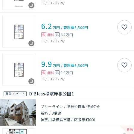
1K
/
19.87㎡
/
2階
6.2
万円
/
管理費
6,500円
無料
6.2万円
敷
礼
1K
/
19.87㎡
/
2階
9.9
万円
/
管理費
6,500円
無料
9.9万円
敷
礼
1K
/
19.87㎡
/
2階
D’Bless横濱岸根公園1
賃貸アパート
ブルーライン / 岸根公園駅 徒歩7分
新築
/
3階建
神奈川県横浜市港北区篠原町000