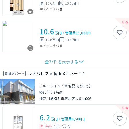
10.6万円
10.6万円
敷
礼
1K
/
25.02㎡
/
7階
10.6
万円
/
管理費
15,000円
10.6万円
10.6万円
敷
礼
1K
/
25.02㎡
/
7階
全
37
件を表示する
レオパレス大倉山メルベーユ1
賃貸アパート
ブルーライン / 新羽駅 徒歩17分
築23年
/
2階建
神奈川県横浜市港北区大倉山007
6.2
万円
/
管理費
6,500円
無料
6.2万円
敷
礼