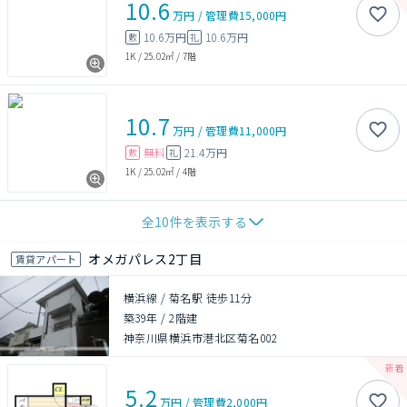
10.6
万円
/
管理費
15,000円
10.6万円
10.6万円
敷
礼
1K
/
25.02㎡
/
7階
10.7
万円
/
管理費
11,000円
無料
21.4万円
敷
礼
1K
/
25.02㎡
/
4階
全
10
件を表示する
オメガパレス2丁目
賃貸アパート
横浜線 / 菊名駅 徒歩11分
築39年
/
2階建
神奈川県横浜市港北区菊名002
5.2
万円
/
管理費
2,000円