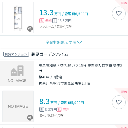
13.3
万円
/
管理費
6,500円
無料
13.3万円
敷
礼
ワンルーム
/
27.8㎡
/
3階
全
6
件を表示する
鶴見ガーデンハイム
賃貸マンション
東急東横線 / 菊名駅 バス15分 東高校入口下車 徒歩2
分
築40年
/
3階建
神奈川県横浜市鶴見区馬場1丁目
8.3
万円
/
管理費
5,000円
8.3万円
無料
敷
礼
3DK
/
49.83㎡
/
3階