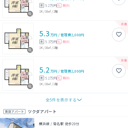
5.2万円
無料
敷
礼
1K
/
16㎡
/
2階
5.3
万円
/
管理費
2,000円
5.3万円
無料
敷
礼
1K
/
16㎡
/
1階
5.2
万円
/
管理費
2,000円
5.2万円
無料
敷
礼
1K
/
16㎡
/
1階
全
5
件を表示する
ツクダアパート
賃貸アパート
横浜線 / 菊名駅 徒歩20分