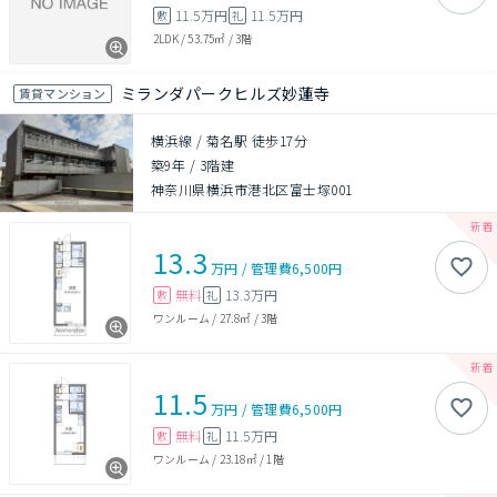
11.5万円
11.5万円
敷
礼
2LDK
/
53.75㎡
/
3階
ミランダパークヒルズ妙蓮寺
賃貸マンション
横浜線 / 菊名駅 徒歩17分
築9年
/
3階建
神奈川県横浜市港北区富士塚001
13.3
万円
/
管理費
6,500円
無料
13.3万円
敷
礼
ワンルーム
/
27.8㎡
/
3階
11.5
万円
/
管理費
6,500円
無料
11.5万円
敷
礼
ワンルーム
/
23.18㎡
/
1階