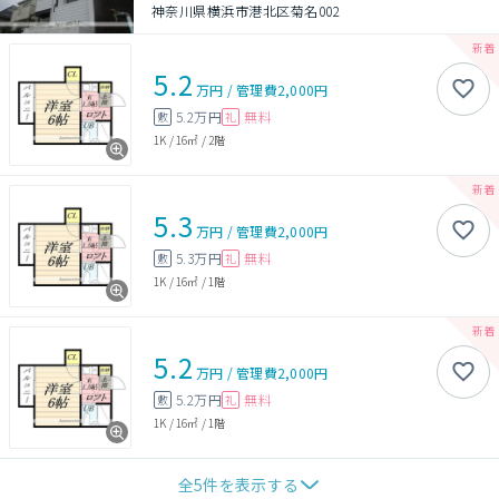
神奈川県横浜市港北区菊名002
5.2
万円
/
管理費
2,000円
5.2万円
無料
敷
礼
1K
/
16㎡
/
2階
5.3
万円
/
管理費
2,000円
5.3万円
無料
敷
礼
1K
/
16㎡
/
1階
5.2
万円
/
管理費
2,000円
5.2万円
無料
敷
礼
1K
/
16㎡
/
1階
全
5
件を表示する