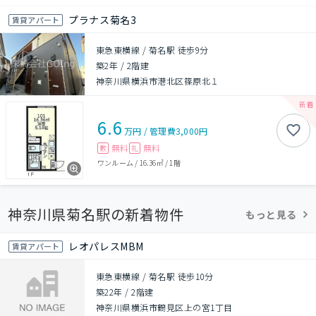
プラナス菊名3
賃貸アパート
東急東横線 / 菊名駅 徒歩9分
築2年
/
2階建
神奈川県横浜市港北区篠原北１
6.6
万円
/
管理費
3,000円
無料
無料
敷
礼
ワンルーム
/
16.36㎡
/
1階
神奈川県菊名駅の新着物件
もっと見る
レオパレスMBM
賃貸アパート
東急東横線 / 菊名駅 徒歩10分
築22年
/
2階建
神奈川県横浜市鶴見区上の宮1丁目