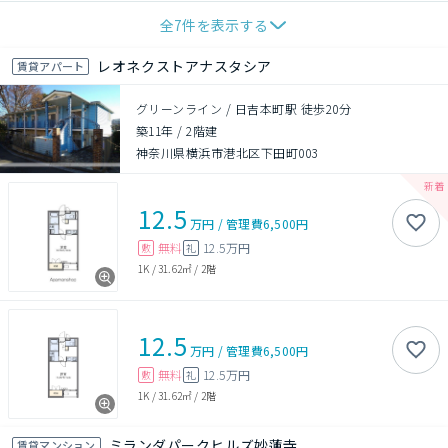
全
7
件を表示する
レオネクストアナスタシア
賃貸アパート
グリーンライン / 日吉本町駅 徒歩20分
築11年
/
2階建
神奈川県横浜市港北区下田町003
12.5
万円
/
管理費
6,500円
無料
12.5万円
敷
礼
1K
/
31.62㎡
/
2階
12.5
万円
/
管理費
6,500円
無料
12.5万円
敷
礼
1K
/
31.62㎡
/
2階
ミランダパークヒルズ妙蓮寺
賃貸マンション