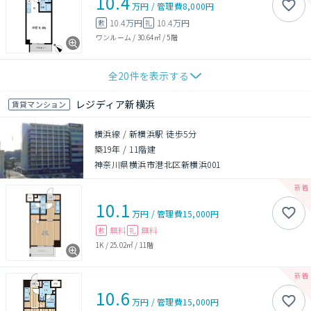
10.4
万円
/
管理費
8,000円
10.4万円
10.4万円
敷
礼
ワンルーム
/
30.64㎡
/
5階
全
20
件を表示する
レジディア新横浜
賃貸マンション
横浜線 / 新横浜駅 徒歩5分
築19年
/
11階建
神奈川県横浜市港北区新横浜001
10.1
万円
/
管理費
15,000円
無料
無料
敷
礼
1K
/
25.02㎡
/
11階
10.6
万円
/
管理費
15,000円