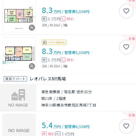
8.3
万円
/
管理費
5,000円
8.3万円
無料
敷
礼
3DK
/
49.83㎡
/
3階
8.3
万円
/
管理費
5,000円
8.3万円
無料
敷
礼
3DK
/
49.83㎡
/
3階
レオパレスNY馬場
賃貸アパート
東急東横線 / 菊名駅 徒歩28分
築21年
/
2階建
神奈川県横浜市鶴見区馬場7丁目
5.4
万円
/
管理費
6,500円
無料
5.4万円
敷
礼