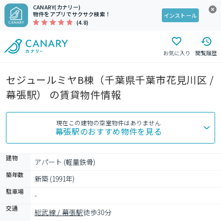
CANARY(カナリー)
物件をアプリでサクサク検索！
インストール
(4.8)
お気に入り
閲覧履歴
セジュールミヤB棟（千葉県千葉市花見川区 /
幕張駅） の賃貸物件情報
現在この建物の空室物件はありません
幕張駅
のおすすめ物件を見る
建物
アパート (軽量鉄骨)
築年数
新築 (1991年)
駐車場
-
交通
総武線 / 幕張駅
徒歩30分