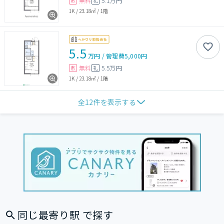
無料
5.1万円
敷
礼
1K
/
23.18㎡
/
1階
5.5
万円
/
管理費
5,000円
無料
5.5万円
敷
礼
1K
/
23.18㎡
/
1階
全
12
件を表示する
同じ最寄り駅 で探す