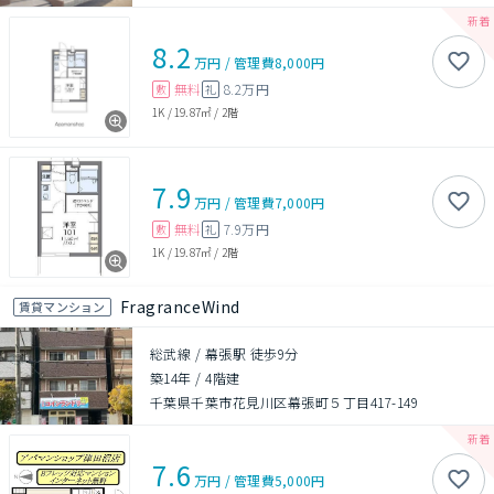
8.2
万円
/
管理費
8,000円
無料
8.2万円
敷
礼
1K
/
19.87㎡
/
2階
7.9
万円
/
管理費
7,000円
無料
7.9万円
敷
礼
1K
/
19.87㎡
/
2階
FragranceWind
賃貸マンション
総武線 / 幕張駅 徒歩9分
築14年
/
4階建
千葉県千葉市花見川区幕張町５丁目417-149
7.6
万円
/
管理費
5,000円