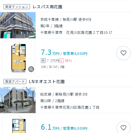
レスパス南花園
賃貸マンション
京成千葉線 / 検見川駅 徒歩4分
築2年
/
3階建
千葉県千葉市 花見川区南花園２丁目10-17
7.3
万円
/
管理費
4,000円
7.3万円
無料
敷
礼
1DK
/
28.7㎡
/
2階
LNネオエスト花園
賃貸アパート
総武線 / 新検見川駅 徒歩3分
築10年
/
2階建
千葉県千葉市花見川区南花園１丁目
6.1
万円
/
管理費
6,000円