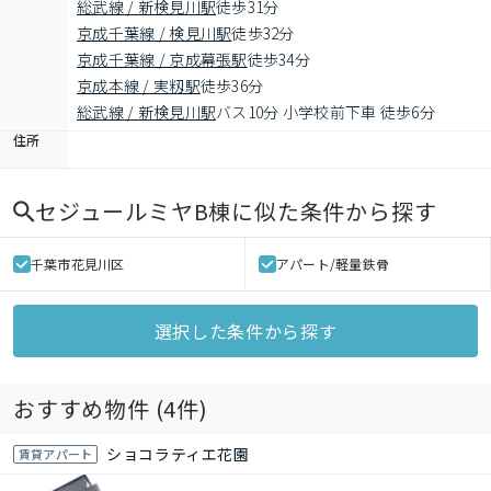
総武線 / 新検見川駅
徒歩31分
京成千葉線 / 検見川駅
徒歩32分
京成千葉線 / 京成幕張駅
徒歩34分
京成本線 / 実籾駅
徒歩36分
総武線 / 新検見川駅
バス10分 小学校前下車 徒歩6分
住所
セジュールミヤB棟
に似た条件から探す
千葉市花見川区
アパート/軽量鉄骨
選択した条件から探す
おすすめ物件 (
4
件)
ショコラティエ花園
賃貸アパート