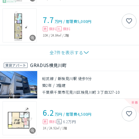
7.7
万円
/
管理費
5,000円
無料
無料
敷
礼
1DK
/
24.84㎡
/
2階
全
7
件を表示する
GRADUS検見川町
賃貸アパート
総武線 / 新検見川駅 徒歩9分
築2年
/
3階建
千葉県千葉市花見川区検見川町３丁目327-10
6.2
万円
/
管理費
4,500円
無料
6.2万円
敷
礼
1K
/
24.92㎡
/
1階