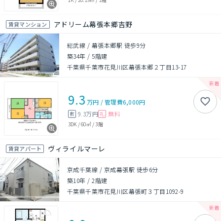
アドリーム幕張本郷吉野
賃貸マンション
総武線 / 幕張本郷駅 徒歩9分
築34年
/
5階建
千葉県千葉市花見川区幕張本郷２丁目13-17
9.3
万円
/
管理費
6,000円
9.3万円
無料
敷
礼
3DK
/
60㎡
/
3階
ヴィライルマーレ
賃貸アパート
京成千葉線 / 京成幕張駅 徒歩6分
築10年
/
2階建
千葉県千葉市花見川区幕張町３丁目1092-9