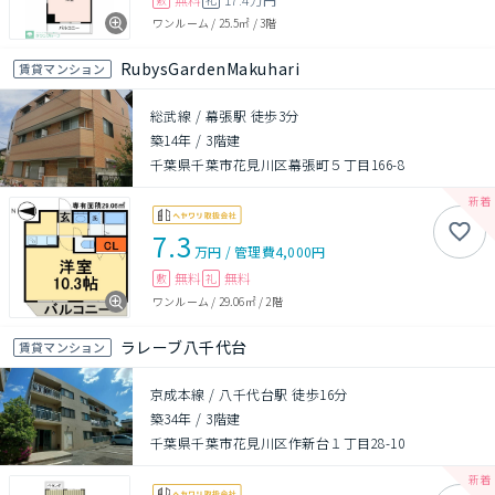
ワンルーム
/
25.5㎡
/
3階
RubysGardenMakuhari
賃貸マンション
総武線 / 幕張駅 徒歩3分
築14年
/
3階建
千葉県千葉市花見川区幕張町５丁目166-8
7.3
万円
/
管理費
4,000円
無料
無料
敷
礼
ワンルーム
/
29.06㎡
/
2階
ラレーブ八千代台
賃貸マンション
京成本線 / 八千代台駅 徒歩16分
築34年
/
3階建
千葉県千葉市花見川区作新台１丁目28-10