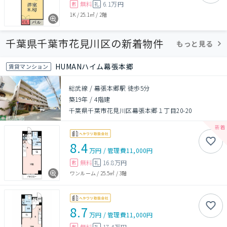
無料
6.1万円
敷
礼
1K
/
25.1㎡
/
2階
千葉県千葉市花見川区の新着物件
もっと見る
HUMANハイム幕張本郷
賃貸マンション
総武線 / 幕張本郷駅 徒歩5分
築19年
/
4階建
千葉県千葉市花見川区幕張本郷１丁目20-20
8.4
万円
/
管理費
11,000円
無料
16.8万円
敷
礼
ワンルーム
/
25.5㎡
/
3階
8.7
万円
/
管理費
11,000円
無料
17.4万円
敷
礼