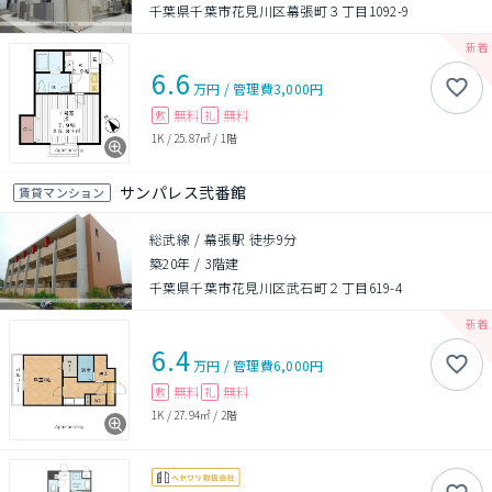
千葉県千葉市花見川区幕張町３丁目1092-9
6.6
万円
/
管理費
3,000円
無料
無料
敷
礼
1K
/
25.87㎡
/
1階
サンパレス弐番館
賃貸マンション
総武線 / 幕張駅 徒歩9分
築20年
/
3階建
千葉県千葉市花見川区武石町２丁目619-4
6.4
万円
/
管理費
6,000円
無料
無料
敷
礼
1K
/
27.94㎡
/
2階