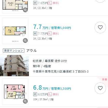
7.6万円
無料
敷
礼
1K
/
22.38㎡
/
3階
7.7
万円
/
管理費
5,000円
7.7万円
無料
敷
礼
1K
/
22.38㎡
/
4階
アウル
賃貸マンション
総武線 / 幕張駅 徒歩10分
築9年
/
4階建
千葉県千葉市花見川区幕張町３丁目865-3
6.8
万円
/
管理費
3,500円
6.8万円
無料
敷
礼
1DK
/
27.58㎡
/
1階