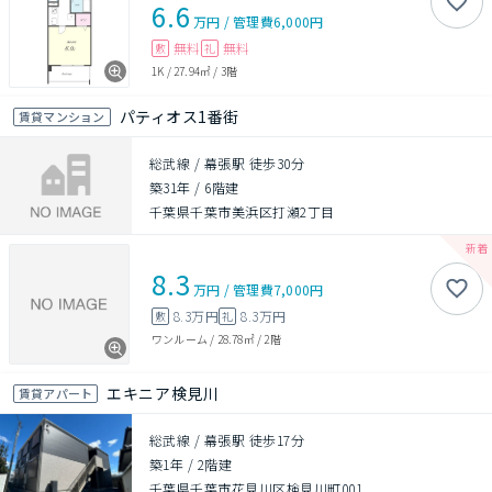
6.6
万円
/
管理費
6,000円
無料
無料
敷
礼
1K
/
27.94㎡
/
3階
パティオス1番街
賃貸マンション
総武線 / 幕張駅 徒歩30分
築31年
/
6階建
千葉県千葉市美浜区打瀬2丁目
8.3
万円
/
管理費
7,000円
8.3万円
8.3万円
敷
礼
ワンルーム
/
28.78㎡
/
2階
エキニア検見川
賃貸アパート
総武線 / 幕張駅 徒歩17分
築1年
/
2階建
千葉県千葉市花見川区検見川町001