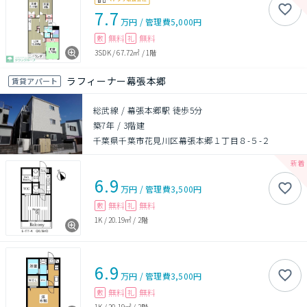
7.7
万円
/
管理費
5,000円
無料
無料
敷
礼
3SDK
/
67.72㎡
/
1階
ラフィーナー幕張本郷
賃貸アパート
総武線 / 幕張本郷駅 徒歩5分
築7年
/
3階建
千葉県千葉市花見川区幕張本郷１丁目８-５-２
6.9
万円
/
管理費
3,500円
無料
無料
敷
礼
1K
/
20.19㎡
/
2階
6.9
万円
/
管理費
3,500円
無料
無料
敷
礼
1K
/
20.19㎡
/
2階