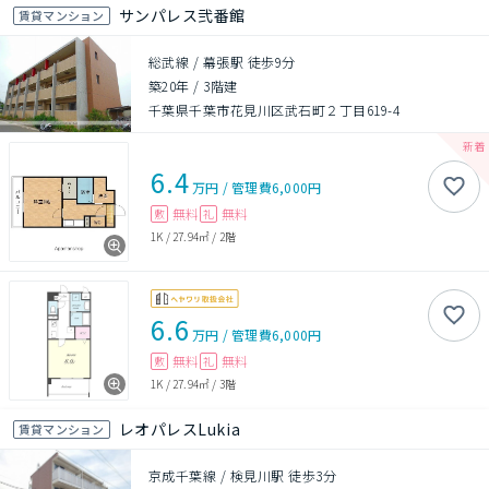
サンパレス弐番館
賃貸マンション
総武線 / 幕張駅 徒歩9分
築20年
/
3階建
千葉県千葉市花見川区武石町２丁目619-4
6.4
万円
/
管理費
6,000円
無料
無料
敷
礼
1K
/
27.94㎡
/
2階
6.6
万円
/
管理費
6,000円
無料
無料
敷
礼
1K
/
27.94㎡
/
3階
レオパレスLukia
賃貸マンション
京成千葉線 / 検見川駅 徒歩3分