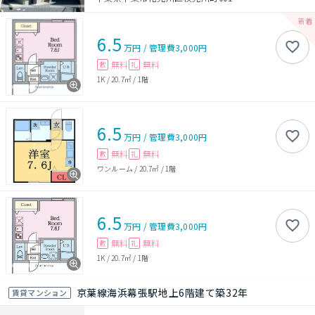
6.5
万円
/
管理費
3,000円
無料
無料
敷
礼
1K
/
20.7㎡
/
1階
6.5
万円
/
管理費
3,000円
無料
無料
敷
礼
ワンルーム
/
20.7㎡
/
1階
6.5
万円
/
管理費
3,000円
無料
無料
敷
礼
1K
/
20.7㎡
/
1階
京葉線海浜幕張駅地上6階建て築32年
賃貸マンション