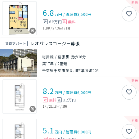
6.8
万円
/
管理費
3,500円
6.8万円
無料
敷
礼
1LDK
/
27.58㎡
/
1階
レオパレスコージー幕張
賃貸アパート
総武線 / 幕張駅 徒歩16分
築17年
/
2階建
千葉県千葉市花見川区幕張町003
8.2
万円
/
管理費
6,000円
無料
8.2万円
敷
礼
1K
/
23.18㎡
/
2階
5.1
万円
/
管理費
6,000円