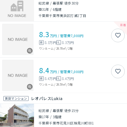
総武線 / 幕張駅 徒歩30分
築31年
/
6階建
千葉県千葉市美浜区打瀬2丁目
8.3
万円
/
管理費
7,000円
8.3万円
8.3万円
敷
礼
ワンルーム
/
28.78㎡
/
2階
8.4
万円
/
管理費
7,000円
8.4万円
8.4万円
敷
礼
ワンルーム
/
28.59㎡
/
5階
レオパレスLukia
賃貸マンション
総武線 / 幕張駅 徒歩15分
築17年
/
3階建
千葉県千葉市花見川区検見川町001