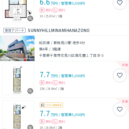
6.6
万円
/
管理費
3,000円
無料
無料
敷
礼
1K
/
25.87㎡
/
1階
SUNNYHILLMINAMIHANAZONO
賃貸アパート
総武線 / 新検見川駅 徒歩4分
築4年
/
3階建
千葉県千葉市花見川区南花園１丁目39-5
7.7
万円
/
管理費
5,000円
無料
無料
敷
礼
1DK
/
24.84㎡
/
2階
7.7
万円
/
管理費
5,000円
無料
無料
敷
礼
1K
/
24.84㎡
/
2階