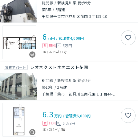
総武線 / 新検見川駅 徒歩9分
築8年
/
3階建
千葉県千葉市花見川区花園３丁目9-18
6
万円
/
管理費
4,000円
無料
6万円
敷
礼
1K
/
26.19㎡
/
1階
レオネクストネオエスト花園
賃貸アパート
総武線 / 新検見川駅 徒歩3分
築10年
/
2階建
千葉県千葉市 花見川区南花園１丁目44-1
6.3
万円
/
管理費
6,000円
無料
6.3万円
敷
礼
1K
/
25.1㎡
/
2階