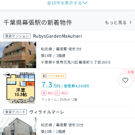
全
10
件を表示する
千葉県幕張駅の新着物件
もっと見る
RubysGardenMakuhari
賃貸マンション
総武線 / 幕張駅 徒歩3分
築14年
/
3階建
千葉県千葉市花見川区幕張町５丁目166-8
7.3
万円
/
管理費
4,000円
無料
無料
敷
礼
ワンルーム
/
29.06㎡
/
2階
ヴィライルマーレ
賃貸アパート
総武線 / 幕張駅 徒歩10分
築10年
/
2階建