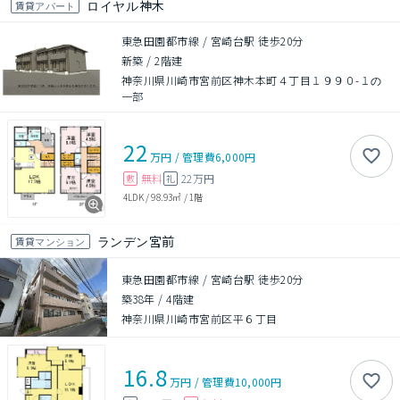
ロイヤル神木
賃貸アパート
東急田園都市線 / 宮崎台駅 徒歩20分
新築
/
2階建
神奈川県川崎市宮前区神木本町４丁目１９９０-１の
一部
22
万円
/
管理費
6,000円
無料
22万円
敷
礼
4LDK
/
98.93㎡
/
1階
ランデン宮前
賃貸マンション
東急田園都市線 / 宮崎台駅 徒歩20分
築38年
/
4階建
神奈川県川崎市宮前区平６丁目
16.8
万円
/
管理費
10,000円