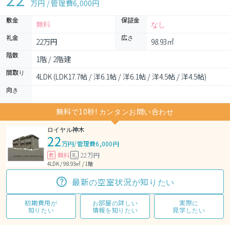
万円 / 管理費
6,000円
敷金
保証金
無料
なし
礼金
広さ
22万円
98.93㎡
階数
1階 / 2階建
間取り
4LDK (LDK17.7帖 / 洋6.1帖 / 洋6.1帖 / 洋4.5帖 / 洋4.5帖)
向き
無料で10秒! カンタンお問い合わせ
ロイヤル神木
22
万円
/
管理費6,000円
無料
22万円
敷
礼
4LDK / 98.93㎡ / 1階
最新の空室状況が知りたい
初期費用が
お部屋の詳しい
実際に
知りたい
情報を知りたい
見学したい