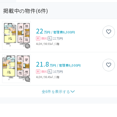
掲載中の物件(
6
件)
22
万円
/
管理費
6,000円
無料
22万円
敷
礼
4LDK
/
98.93㎡
/
1階
21.8
万円
/
管理費
6,000円
無料
10万円
敷
礼
4LDK
/
98.49㎡
/
1階
全
6
件を表示する