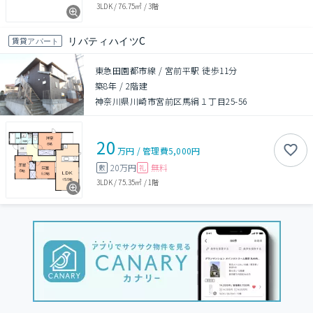
3LDK
/
76.75㎡
/
3階
リバティハイツC
賃貸アパート
東急田園都市線 / 宮前平駅 徒歩11分
築8年
/
2階建
神奈川県川崎市宮前区馬絹１丁目25-56
20
万円
/
管理費
5,000円
20万円
無料
敷
礼
3LDK
/
75.35㎡
/
1階