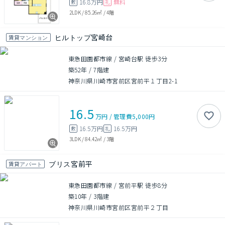
16.8万円
無料
敷
礼
2LDK
/
85.26㎡
/
4階
ヒルトップ宮崎台
賃貸マンション
東急田園都市線 / 宮崎台駅 徒歩3分
築52年
/
7階建
神奈川県川崎市宮前区宮前平１丁目2-1
16.5
万円
/
管理費
5,000円
16.5万円
16.5万円
敷
礼
3LDK
/
84.42㎡
/
3階
ブリス宮前平
賃貸アパート
東急田園都市線 / 宮前平駅 徒歩8分
築10年
/
3階建
神奈川県川崎市宮前区宮前平２丁目