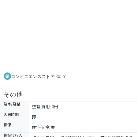
コンビニエンスストア 305m
その他
駐車/駐輪
空有 費用: 0円
入居時期
即
損保
住宅保険: 要
保証代行人