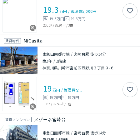
19.3
万円
/
管理費
5,000円
19.3万円
19.3万円
敷
礼
2SLDK
/
82.94㎡
/
3階
MiCasita
賃貸物件
東急田園都市線 / 宮崎台駅 徒歩34分
築2年
/
2階建
神奈川県川崎市宮前区西野川３丁目９-６
19
万円
/
管理費
なし
19万円
19万円
敷
礼
1LDK
/
82.59㎡
/
1階
メゾーネ宮崎台
賃貸マンション
東急田園都市線 / 宮崎台駅 徒歩14分
築47年
/
4階建