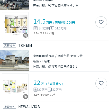
神奈川県川崎市宮前区馬絹４丁目
14.5
万円
/
管理費
3,000円
14.5万円
14.5万円
敷
礼
3LDK
/
82.5㎡
/
2階
TKHEIM
賃貸物件
東急田園都市線 / 宮崎台駅 徒歩12分
新築
/
2階建
神奈川県川崎市宮前区宮崎695-1
22
万円
/
管理費
なし
22万円
22万円
敷
礼
3LDK
/
80.65㎡
/
1階
NEWALIVIOB
賃貸物件