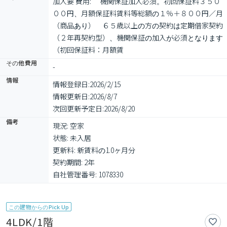
加入要 費用: 　機関保証加入必須。初回保証料３５０
００円、月額保証料賃料等総額の１％＋８００円／月
（商品あり）　６５歳以上の方の契約は定期借家契約
（２年再契約型）、機関保証の加入が必須となります
（初回保証料：月額賃
その他費用
-
情報
情報登録日:
2026/2/15
情報更新日:
2026/8/7
次回更新予定日:
2026/8/20
備考
現況: 空家

状態: 未入居

更新料: 新賃料の1.0ヶ月分

契約期間: 2年

自社管理番号: 1078330
この建物からのPick Up
4LDK/1階