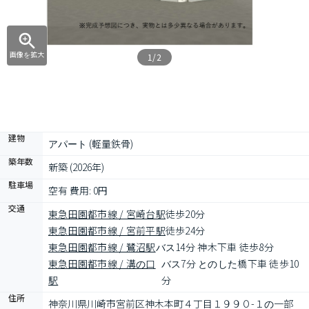
画像を拡大
1/2
建物
アパート (軽量鉄骨)
築年数
新築 (2026年)
駐車場
空有 費用: 0円
交通
東急田園都市線 / 宮崎台駅
徒歩20分
東急田園都市線 / 宮前平駅
徒歩24分
東急田園都市線 / 鷺沼駅
バス14分 神木下車 徒歩8分
東急田園都市線 / 溝の口
バス7分 とのした橋下車 徒歩10
駅
分
住所
神奈川県川崎市宮前区神木本町４丁目１９９０-１の一部