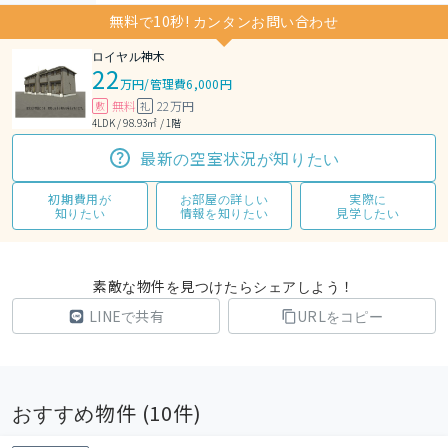
無料で10秒! カンタンお問い合わせ
ロイヤル神木
22
万円
/
管理費6,000円
無料
22万円
敷
礼
4LDK / 98.93㎡ / 1階
最新の空室状況が知りたい
初期費用が
お部屋の詳しい
実際に
知りたい
情報を知りたい
見学したい
素敵な物件を見つけたらシェアしよう！
LINEで共有
URLをコピー
おすすめ物件 (
10
件)