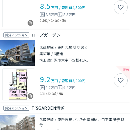
8.5
万円
/
管理費
4,500円
8.5万円
8.5万円
敷
礼
1LDK
/
40.41㎡
/
2階
ローズガーデン
賃貸マンション
武蔵野線 / 東所沢駅 徒歩30分
築37年
/
3階建
埼玉県所沢市大字下安松439-1
9.2
万円
/
管理費
3,000円
9.2万円
9.2万円
敷
礼
3DK
/
52.9㎡
/
3階
T’SGARDEN清瀬
賃貸マンション
武蔵野線 / 東所沢駅 バス7分 清瀬駅北口下車 徒歩13
分