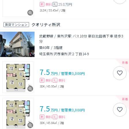
無料
25.8万円
敷
礼
2LDK
/
55.45㎡
/
2階
クオリティ所沢
賃貸マンション
武蔵野線 / 東所沢駅 バス10分 新日比田橋下車 徒歩3
分
築40年
/
3階建
埼玉県所沢市東所沢２丁目14-9
7.5
万円
/
管理費
3,000円
無料
無料
敷
礼
3DK
/
45.95㎡
/
2階
7.5
万円
/
管理費
3,000円
無料
無料
敷
礼
3DK
/
45.84㎡
/
2階