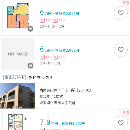
6
万円
/
管理費
2,000円
無料
無料
敷
礼
2DK
/
34.63㎡
/
2階
6
万円
/
管理費
2,000円
無料
無料
敷
礼
2DK
/
40㎡
/
2階
ラビランスB
賃貸アパート
西武狭山線 / 下山口駅 徒歩10分
築12年
/
2階建
埼玉県所沢市大字荒幡
7.9
万円
/
管理費
3,000円