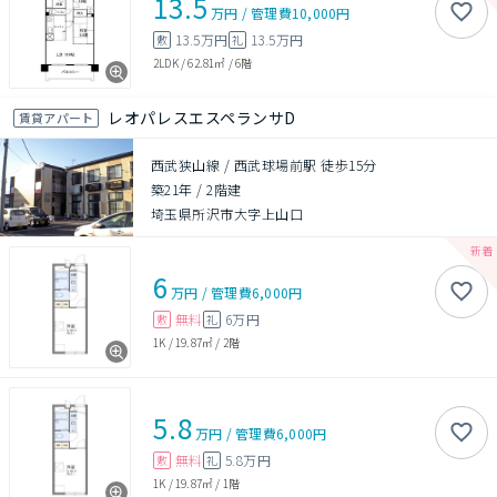
13.5
万円
/
管理費
10,000円
13.5万円
13.5万円
敷
礼
2LDK
/
62.81㎡
/
6階
レオパレスエスペランサD
賃貸アパート
西武狭山線 / 西武球場前駅 徒歩15分
築21年
/
2階建
埼玉県所沢市大字上山口
6
万円
/
管理費
6,000円
無料
6万円
敷
礼
1K
/
19.87㎡
/
2階
5.8
万円
/
管理費
6,000円
無料
5.8万円
敷
礼
1K
/
19.87㎡
/
1階