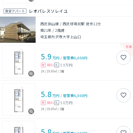
レオパレスソレイユ
賃貸アパート
西武狭山線 / 西武球場前駅 徒歩11分
築21年
/
2階建
埼玉県所沢市大字上山口
5.9
万円
/
管理費
6,000円
無料
5.9万円
敷
礼
1K
/
19.87㎡
/
1階
5.8
万円
/
管理費
6,000円
無料
5.8万円
敷
礼
1K
/
19.87㎡
/
1階
5.8