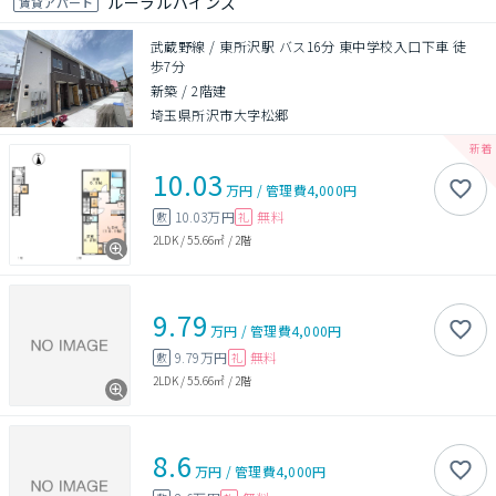
ルーラルパインズ
賃貸アパート
武蔵野線 / 東所沢駅 バス16分 東中学校入口下車 徒
歩7分
新築
/
2階建
埼玉県所沢市大字松郷
10.03
万円
/
管理費
4,000円
10.03万円
無料
敷
礼
2LDK
/
55.66㎡
/
2階
9.79
万円
/
管理費
4,000円
9.79万円
無料
敷
礼
2LDK
/
55.66㎡
/
2階
8.6
万円
/
管理費
4,000円