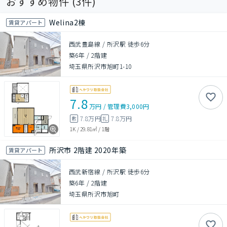
おすすめ物件 (
3
件)
Welina2棟
賃貸アパート
西武豊島線 / 所沢駅 徒歩6分
築6年
/
2階建
埼玉県所沢市旭町1-10
7.8
万円
/
管理費
3,000円
7.8万円
7.8万円
敷
礼
1K
/
29.81㎡
/
1階
所沢市 2階建 2020年築
賃貸アパート
西武新宿線 / 所沢駅 徒歩6分
築6年
/
2階建
埼玉県所沢市旭町