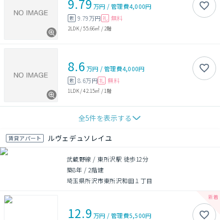
9.79
万円
/
管理費
4,000円
9.79万円
無料
敷
礼
2LDK
/
55.66㎡
/
2階
8.6
万円
/
管理費
4,000円
8.6万円
無料
敷
礼
1LDK
/
42.15㎡
/
1階
全
5
件を表示する
ルヴェデュソレイユ
賃貸アパート
武蔵野線 / 東所沢駅 徒歩12分
築8年
/
2階建
埼玉県所沢市東所沢和田１丁目
12.9
万円
/
管理費
5,500円