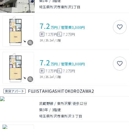
築1年
/
3階建
埼玉県所沢市東所沢1丁目
7.2
万円
/
管理費
3,000円
7.2万円
7.2万円
敷
礼
1K
/
26.2㎡
/
1階
7.2
万円
/
管理費
3,000円
7.2万円
7.2万円
敷
礼
1K
/
26.2㎡
/
1階
FUJISTAHIGASHITOKOROZAWA2
賃貸アパート
武蔵野線 / 東所沢駅 徒歩12分
築3年
/
3階建
埼玉県所沢市東所沢３丁目