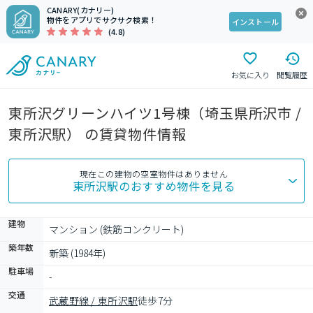
CANARY(カナリー)
物件をアプリでサクサク検索！
インストール
(4.8)
お気に入り
閲覧履歴
東所沢グリーンハイツ1号棟（埼玉県所沢市 /
東所沢駅） の賃貸物件情報
現在この建物の空室物件はありません
東所沢駅
のおすすめ物件を見る
建物
マンション (鉄筋コンクリート)
築年数
新築 (1984年)
駐車場
-
交通
武蔵野線 / 東所沢駅
徒歩7分