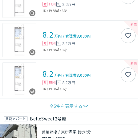
無料
8.3万円
敷
礼
1K
/
19.87㎡
/
3階
8.2
万円
/
管理費
8,000円
無料
8.2万円
敷
礼
1K
/
19.87㎡
/
3階
8.2
万円
/
管理費
8,000円
無料
8.2万円
敷
礼
1K
/
19.87㎡
/
3階
全
6
件を表示する
BelleSweet2号館
賃貸アパート
武蔵野線 / 東所沢駅 徒歩6分