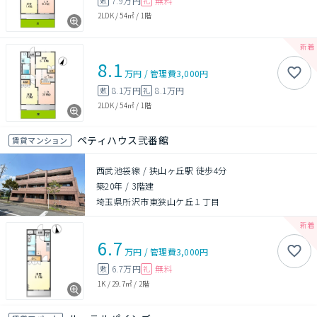
7.9万円
無料
敷
礼
2LDK
/
54㎡
/
1階
8.1
万円
/
管理費
3,000円
8.1万円
8.1万円
敷
礼
2LDK
/
54㎡
/
1階
ペティハウス弐番館
賃貸マンション
西武池袋線 / 狭山ヶ丘駅 徒歩4分
築20年
/
3階建
埼玉県所沢市東狭山ケ丘１丁目
6.7
万円
/
管理費
3,000円
6.7万円
無料
敷
礼
1K
/
29.7㎡
/
2階