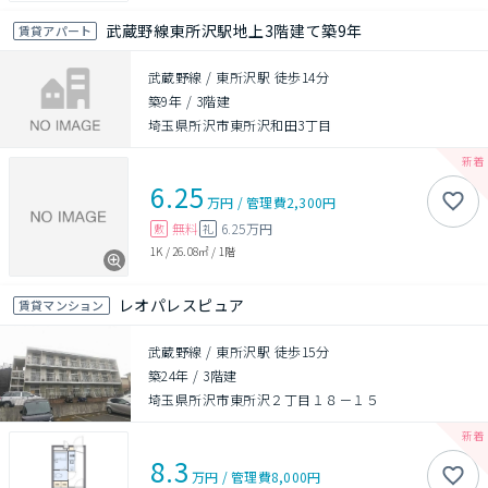
武蔵野線東所沢駅地上3階建て築9年
賃貸アパート
武蔵野線 / 東所沢駅 徒歩14分
築9年
/
3階建
埼玉県所沢市東所沢和田3丁目
6.25
万円
/
管理費
2,300円
無料
6.25万円
敷
礼
1K
/
26.08㎡
/
1階
レオパレスピュア
賃貸マンション
武蔵野線 / 東所沢駅 徒歩15分
築24年
/
3階建
埼玉県所沢市東所沢２丁目１８－１５
8.3
万円
/
管理費
8,000円