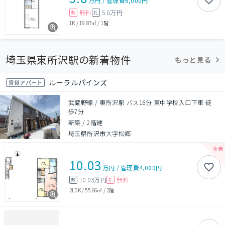
万円
/
管理費
6,000円
無料
5.8万円
敷
礼
1K
/
19.87㎡
/
1階
埼玉県東所沢駅の新着物件
もっと見る
ルーラルパインズ
賃貸アパート
武蔵野線 / 東所沢駅 バス16分 東中学校入口下車 徒
歩7分
新築
/
2階建
埼玉県所沢市大字松郷
10.03
万円
/
管理費
4,000円
10.03万円
無料
敷
礼
2LDK
/
55.66㎡
/
2階