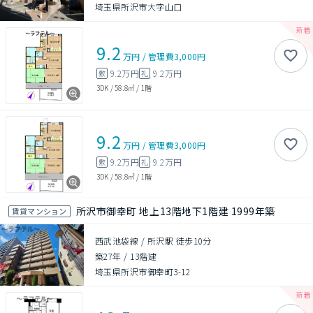
埼玉県所沢市大字山口
9.2
万円
/
管理費
3,000円
9.2万円
9.2万円
敷
礼
3DK
/
58.8㎡
/
1階
9.2
万円
/
管理費
3,000円
9.2万円
9.2万円
敷
礼
3DK
/
58.8㎡
/
1階
所沢市御幸町 地上13階地下1階建 1999年築
賃貸マンション
西武池袋線 / 所沢駅 徒歩10分
築27年
/
13階建
埼玉県所沢市御幸町3-12