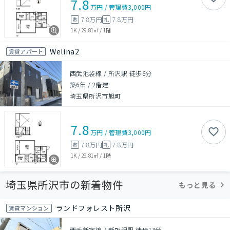
7.8
万円
/
管理費
3,000円
7.8万円
7.8万円
敷
礼
1K
/
29.81㎡
/
1階
Welina2
賃貸アパート
西武池袋線 / 所沢駅 徒歩6分
築6年
/
2階建
埼玉県所沢市旭町
7.8
万円
/
管理費
3,000円
7.8万円
7.8万円
敷
礼
1K
/
29.81㎡
/
1階
埼玉県所沢市の新着物件
もっと見る
ランドフォレスト所沢
賃貸マンション
西武新宿線 / 新所沢駅 徒歩13分