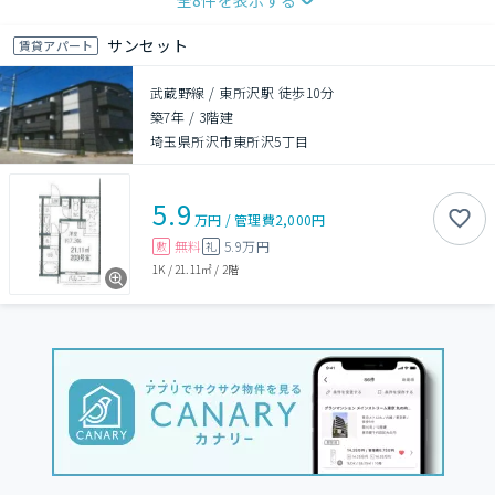
全
8
件を表示する
サンセット
賃貸アパート
武蔵野線 / 東所沢駅 徒歩10分
築7年
/
3階建
埼玉県所沢市東所沢5丁目
5.9
万円
/
管理費
2,000円
無料
5.9万円
敷
礼
1K
/
21.11㎡
/
2階