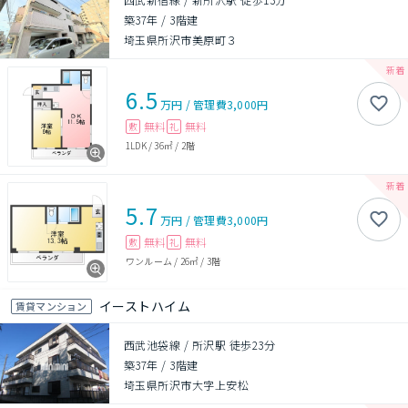
築37年
/
3階建
埼玉県所沢市美原町３
6.5
万円
/
管理費
3,000円
無料
無料
敷
礼
1LDK
/
36㎡
/
2階
5.7
万円
/
管理費
3,000円
無料
無料
敷
礼
ワンルーム
/
26㎡
/
3階
イーストハイム
賃貸マンション
西武池袋線 / 所沢駅 徒歩23分
築37年
/
3階建
埼玉県所沢市大字上安松