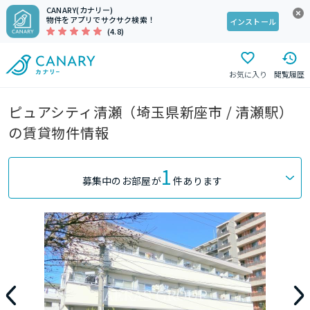
CANARY(カナリー)
物件をアプリでサクサク検索！
インストール
(4.8)
お気に入り
閲覧履歴
ピュアシティ清瀬（埼玉県新座市 / 清瀬駅）
の賃貸物件情報
1
募集中のお部屋が
件あります