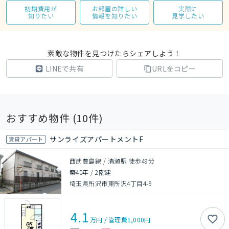
初期費用が
お部屋の詳しい
実際に
知りたい
情報を知りたい
見学したい
素敵な物件を見つけたらシェアしよう！
LINEで共有
URLをコピー
おすすめ物件 (
10
件)
サンライズアパートメントF
賃貸アパート
西武豊島線 / 清瀬駅 徒歩49分
築40年
/
2階建
埼玉県所沢市東所沢4丁目4-9
4.1
万円
/
管理費
1,000円