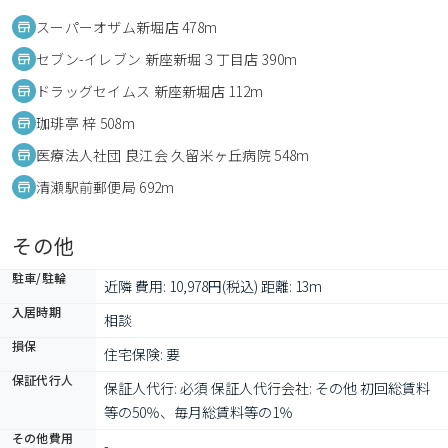
スーパーオザム新堀店 478m
セブン-イレブン 新座新堀３丁目店 390m
ドラッグセイムス 新座新堀店 112m
珈琲亭 梓 508m
医療法人社団 良江会 久留米ヶ丘病院 548m
清瀬駅前郵便局 692m
その他
駐車/駐輪
近隣 費用: 10,978円(税込) 距離: 13m
入居時期
相談
損保
住宅保険: 要
保証代行人
保証人代行: 必須 保証人代行会社: その他 初回総賃料
等の50％、毎月総賃料等の1％
その他費用
-