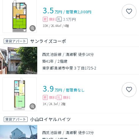
3.5
万円
/
管理費
2,000円
無料
3.5万円
敷
礼
1DK
/
26.44㎡
/
4階
サンライズコーポ
賃貸アパート
西武池袋線 / 清瀬駅 徒歩14分
築41年
/
2階建
東京都清瀬市中里３丁目1725-2
3.9
万円
/
管理費
なし
無料
無料
敷
礼
1K
/
24.3㎡
/
2階
小山ロイヤルハイツ
賃貸アパート
西武池袋線 / 清瀬駅 徒歩13分