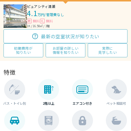
ピュアシティ清瀬
4.1
万円
/
管理費なし
無料
無料
敷
礼
1K / 16.58㎡ / 3階
最新の空室状況が知りたい
初期費用が
お部屋の詳しい
実際に
知りたい
情報を知りたい
見学したい
特徴
バス・トイレ別
2階以上
エアコン付き
ペット相談可