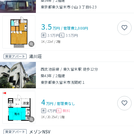
築34年
/
2階建
東京都東久留米市小山３丁目6-23
3.5
万円
/
管理費
2,000円
3.5万円
3.5万円
敷
礼
1K
/
22㎡
/
2階
湯川荘
賃貸アパート
西武池袋線 / 東久留米駅 徒歩12分
築43年
/
2階建
東京都東久留米市浅間町１
4
万円
/
管理費
なし
4万円
無料
敷
礼
1K
/
20.25㎡
/
1階
メゾンNSV
賃貸アパート