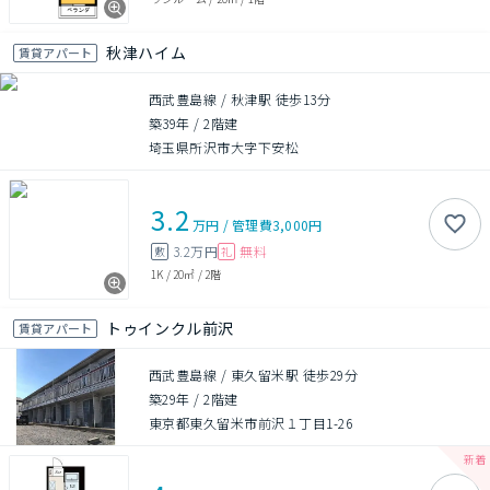
秋津ハイム
賃貸アパート
西武豊島線 / 秋津駅 徒歩13分
築39年
/
2階建
埼玉県所沢市大字下安松
3.2
万円
/
管理費
3,000円
3.2万円
無料
敷
礼
1K
/
20㎡
/
2階
トゥインクル前沢
賃貸アパート
西武豊島線 / 東久留米駅 徒歩29分
築29年
/
2階建
東京都東久留米市前沢１丁目1-26