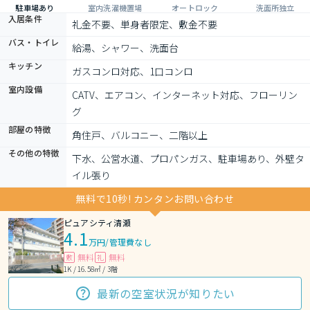
駐車場あり
室内洗濯機置場
オートロック
洗面所独立
入居条件
礼金不要、単身者限定、敷金不要
バス・トイレ
給湯、シャワー、洗面台
キッチン
ガスコンロ対応、1口コンロ
室内設備
CATV、エアコン、インターネット対応、フローリン
グ
部屋の特徴
角住戸、バルコニー、二階以上
その他の特徴
下水、公営水道、プロパンガス、駐車場あり、外壁タ
イル張り
無料で10秒! カンタンお問い合わせ
ピュアシティ清瀬
4.1
万円
/
管理費なし
無料
無料
敷
礼
1K / 16.58㎡ / 3階
最新の空室状況が知りたい