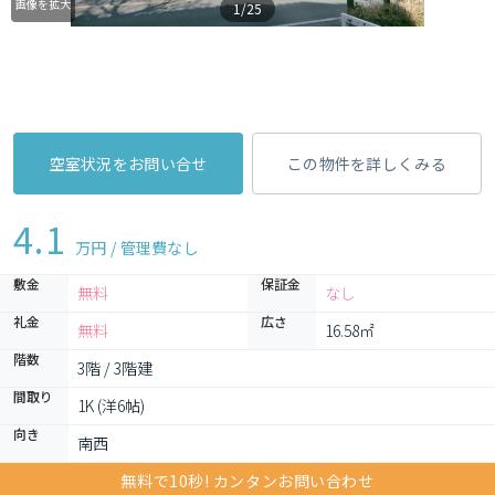
画像を拡大
1/25
空室状況をお問い合せ
この物件を詳しくみる
4.1
万円 / 管理費
なし
敷金
保証金
無料
なし
礼金
広さ
無料
16.58㎡
階数
3階 / 3階建
間取り
1K (洋6帖)
向き
南西
無料で10秒! カンタンお問い合わせ