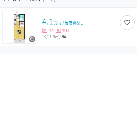
4.1
万円
/
管理費
なし
無料
無料
敷
礼
1K
/
16.58㎡
/
3階