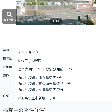
画像を拡大
1/15
建物
マンション (ALC)
築年数
築37年 (1989年)
駐車場
近隣 費用: 10,978円(税込) 距離: 13m
交通
西武池袋線 / 清瀬駅
徒歩8分
西武池袋線 / 東久留米駅
徒歩21分
西武池袋線 / 秋津駅
徒歩42分
住所
埼玉県新座市新堀３丁目3-11
掲載中の物件(
1
件)