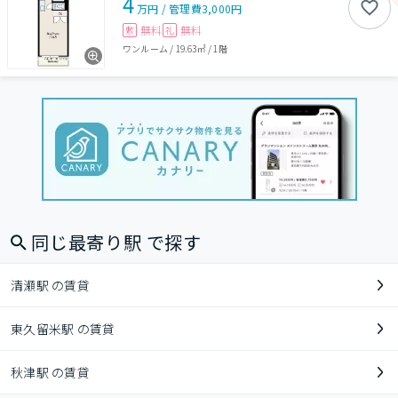
4
万円
/
管理費
3,000円
無料
無料
敷
礼
ワンルーム
/
19.63㎡
/
1階
同じ最寄り駅 で探す
清瀬駅 の賃貸
東久留米駅 の賃貸
秋津駅 の賃貸