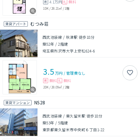
4.1万円
無料
敷
礼
1DK
/
28.21㎡
/
1階
むつみ荘
賃貸アパート
西武池袋線 / 秋津駅 徒歩18分
築52年
/
2階建
埼玉県所沢市大字上安松624-6
3.5
万円
/
管理費
なし
無料
無料
敷
礼
2DK
/
28.09㎡
/
2階
NS28
賃貸マンション
西武池袋線 / 東久留米駅 徒歩18分
築53年
/
5階建
東京都東久留米市中央町６丁目1-22