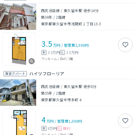
西武池袋線 / 東久留米駅 徒歩14分
築34年
/
2階建
東京都東久留米市浅間町１丁目13-3
3.5
万円
/
管理費
2,000円
3.5万円
3.5万円
敷
礼
ワンルーム
/
20㎡
/
1階
ハイツフローリア
賃貸アパート
西武池袋線 / 東久留米駅 徒歩8分
築35年
/
2階建
東京都東久留米市本町４
4
万円
/
管理費
1,000円
4万円
無料
敷
礼
ワンルーム
/
20㎡
/
1階