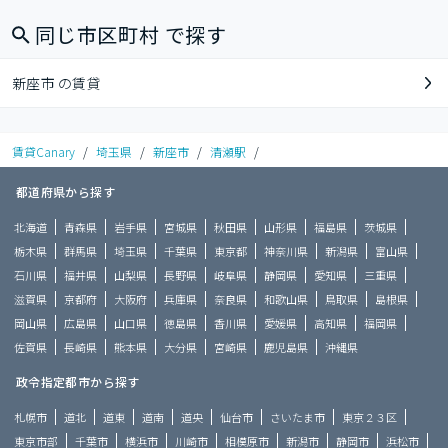
同じ市区町村 で探す
新座市 の賃貸
賃貸Canary
/
埼玉県
/
新座市
/
清瀬駅
/
都道府県から探す
北海道
青森県
岩手県
宮城県
秋田県
山形県
福島県
茨城県
栃木県
群馬県
埼玉県
千葉県
東京都
神奈川県
新潟県
富山県
石川県
福井県
山梨県
長野県
岐阜県
静岡県
愛知県
三重県
滋賀県
京都府
大阪府
兵庫県
奈良県
和歌山県
鳥取県
島根県
岡山県
広島県
山口県
徳島県
香川県
愛媛県
高知県
福岡県
佐賀県
長崎県
熊本県
大分県
宮崎県
鹿児島県
沖縄県
政令指定都市から探す
札幌市
道北
道東
道南
道央
仙台市
さいたま市
東京２３区
東京市部
千葉市
横浜市
川崎市
相模原市
新潟市
静岡市
浜松市