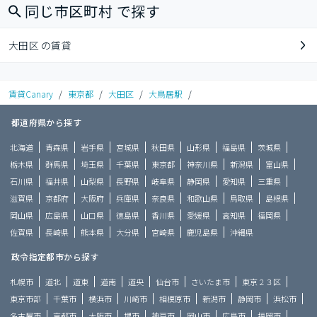
同じ市区町村 で探す
大田区 の賃貸
賃貸Canary
/
東京都
/
大田区
/
大鳥居駅
/
都道府県から探す
北海道
青森県
岩手県
宮城県
秋田県
山形県
福島県
茨城県
栃木県
群馬県
埼玉県
千葉県
東京都
神奈川県
新潟県
富山県
石川県
福井県
山梨県
長野県
岐阜県
静岡県
愛知県
三重県
滋賀県
京都府
大阪府
兵庫県
奈良県
和歌山県
鳥取県
島根県
岡山県
広島県
山口県
徳島県
香川県
愛媛県
高知県
福岡県
佐賀県
長崎県
熊本県
大分県
宮崎県
鹿児島県
沖縄県
政令指定都市から探す
札幌市
道北
道東
道南
道央
仙台市
さいたま市
東京２３区
東京市部
千葉市
横浜市
川崎市
相模原市
新潟市
静岡市
浜松市
名古屋市
京都市
大阪市
堺市
神戸市
岡山市
広島市
福岡市