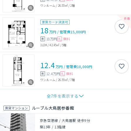
ワンルーム
/
26.55㎡
/
2階
家賃カード決済可
18
万円
/
管理費
15,000円
18万円
無料
敷
礼
1LDK
/
42.45㎡
/
5階
12.4
万円
/
管理費
10,000円
12.4万円
無料
敷
礼
ワンルーム
/
26.55㎡
/
7階
全
7
件を表示する
ルーブル大鳥居参番館
賃貸マンション
京急空港線 / 大鳥居駅 徒歩9分
築13年
/
13階建