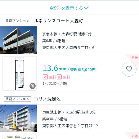
全
9
件を表示する
ルネサンスコート大森町
賃貸マンション
京急本線 / 大森町駅 徒歩7分
築6年
/
4階建
東京都大田区大森西５丁目4-6
13.6
万円
/
管理費
8,000円
無料
無料
敷
礼
1K
/
30.95㎡
/
4階
コリノ洗足池
賃貸マンション
東急池上線 / 洗足池駅 徒歩3分
築40年
/
5階建
東京都大田区東雪谷１丁目27-12