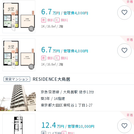
6.7
万円
/
管理費
4,000円
無料
無料
敷
礼
1K
/
16.8㎡
/
2階
6.7
万円
/
管理費
4,000円
無料
無料
敷
礼
1K
/
16.8㎡
/
2階
RESIDENCE大鳥居
賃貸マンション
京急空港線 / 大鳥居駅 徒歩13分
築3年
/
14階建
東京都大田区東糀谷１丁目1-27
12.4
万円
/
管理費
10,000円
12.4万円
無料
敷
礼