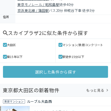
東京モノレール / 昭和島駅
徒歩40分
京浜東北線 / 蒲田駅
バス20分 仲糀谷下車 徒歩3分
住所
スカイプラザ2
に似た条件から探す
大田区
マンション/鉄筋コンクリート
築15年以下
駅徒歩15分以下
選択した条件から探す
東京都大田区の新着物件
もっと見る
ルーブル大森西
賃貸マンション