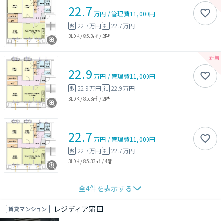
22.7
万円
/
管理費
11,000円
22.7万円
22.7万円
敷
礼
3LDK
/
85.3㎡
/
2階
22.9
万円
/
管理費
11,000円
22.9万円
22.9万円
敷
礼
3LDK
/
85.3㎡
/
2階
22.7
万円
/
管理費
11,000円
22.7万円
22.7万円
敷
礼
3LDK
/
85.33㎡
/
4階
全
4
件を表示する
レジディア蒲田
賃貸マンション