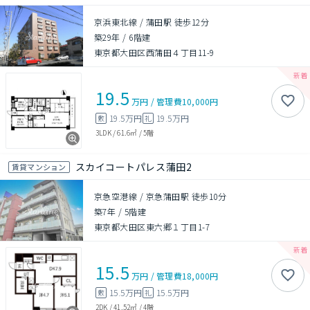
京浜東北線 / 蒲田駅 徒歩12分
築29年
/
6階建
東京都大田区西蒲田４丁目11-9
19.5
万円
/
管理費
10,000円
19.5万円
19.5万円
敷
礼
3LDK
/
61.6㎡
/
5階
スカイコートパレス蒲田2
賃貸マンション
京急空港線 / 京急蒲田駅 徒歩10分
築7年
/
5階建
東京都大田区東六郷１丁目1-7
15.5
万円
/
管理費
18,000円
15.5万円
15.5万円
敷
礼
2DK
/
41.52㎡
/
4階