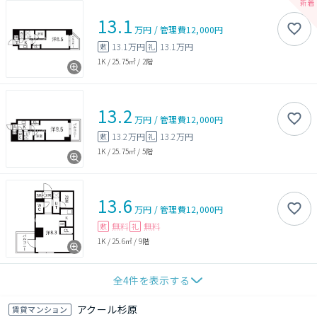
13.1
万円
/
管理費
12,000円
13.1万円
13.1万円
敷
礼
1K
/
25.75㎡
/
2階
13.2
万円
/
管理費
12,000円
13.2万円
13.2万円
敷
礼
1K
/
25.75㎡
/
5階
13.6
万円
/
管理費
12,000円
無料
無料
敷
礼
1K
/
25.6㎡
/
9階
全
4
件を表示する
アクール杉原
賃貸マンション