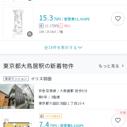
15.3
万円
/
管理費
10,000円
15.3万円
無料
敷
礼
1DK
/
25.04㎡
/
7階
全
14
件を表示する
東京都大鳥居駅の新着物件
もっと見る
イリス羽田
賃貸マンション
京急空港線 / 大鳥居駅 徒歩8分
築9年
/
3階建
東京都大田区羽田１丁目10-4
7.4
万円
/
管理費
8,000円