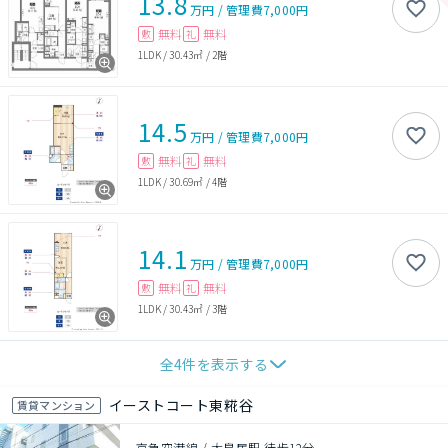
13.8
万円
/
管理費
7,000円
無料
無料
敷
礼
1LDK
/
30.43㎡
/
2階
14.5
万円
/
管理費
7,000円
無料
無料
敷
礼
1LDK
/
30.69㎡
/
4階
14.1
万円
/
管理費
7,000円
無料
無料
敷
礼
1LDK
/
30.43㎡
/
3階
全
4
件を表示する
イーストコート東糀谷
賃貸マンション
京急空港線 / 大鳥居駅 徒歩12分