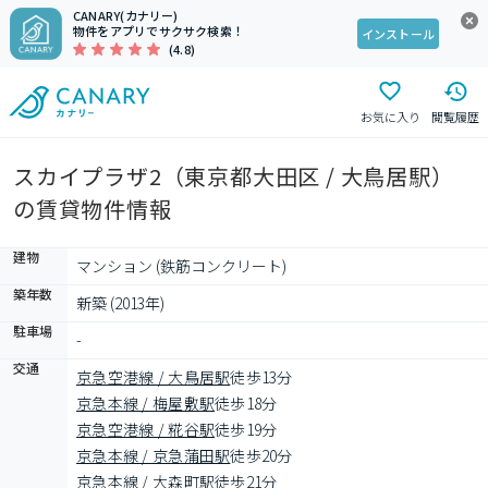
CANARY(カナリー)
物件をアプリでサクサク検索！
インストール
(4.8)
お気に入り
閲覧履歴
スカイプラザ2（東京都大田区 / 大鳥居駅）
の賃貸物件情報
建物
マンション (鉄筋コンクリート)
築年数
新築 (2013年)
駐車場
-
交通
京急空港線 / 大鳥居駅
徒歩13分
京急本線 / 梅屋敷駅
徒歩18分
京急空港線 / 糀谷駅
徒歩19分
京急本線 / 京急蒲田駅
徒歩20分
京急本線 / 大森町駅
徒歩21分