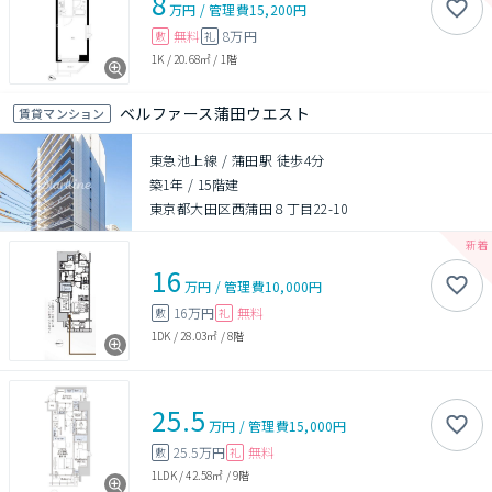
8
万円
/
管理費
15,200円
無料
8万円
敷
礼
1K
/
20.68㎡
/
1階
ベルファース蒲田ウエスト
賃貸マンション
東急池上線 / 蒲田駅 徒歩4分
築1年
/
15階建
東京都大田区西蒲田８丁目22-10
16
万円
/
管理費
10,000円
16万円
無料
敷
礼
1DK
/
28.03㎡
/
8階
25.5
万円
/
管理費
15,000円
25.5万円
無料
敷
礼
1LDK
/
42.58㎡
/
9階