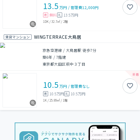
13.5
万円
/
管理費
12,000円
無料
13.5万円
敷
礼
1DK
/
32.7㎡
/
2階
WINGTERRACE大鳥居
賃貸マンション
京急空港線 / 大鳥居駅 徒歩7分
築6年
/
7階建
東京都大田区萩中３丁目
10.5
万円
/
管理費
なし
10.5万円
10.5万円
敷
礼
1K
/
25.89㎡
/
1階