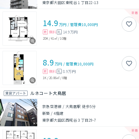
東京都大田区東糀谷１丁目22-13
14.9
万円
/
管理費
10,000円
無料
14.9万円
敷
礼
2DK
/
41㎡
/
10階
8.9
万円
/
管理費
10,000円
無料
8.9万円
敷
礼
1K
/
20.86㎡
/
8階
ルネコート大鳥居
賃貸アパート
京急空港線 / 大鳥居駅 徒歩5分
新築
/
4階建
東京都大田区西糀谷３丁目29-7