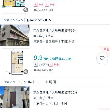
無料
無料
敷
礼
1K
/
20.52㎡
/
3階
萩中マンション
賃貸マンション
京急空港線 / 大鳥居駅 徒歩5分
築53年
/
4階建
東京都大田区萩中３丁目17-16
9.9
万円
/
管理費
3,000円
9.9万円
無料
敷
礼
1LDK
/
29㎡
/
3階
シルバーコート羽田
賃貸アパート
京急空港線 / 大鳥居駅 徒歩10分
築11年
/
2階建
東京都大田区羽田３丁目