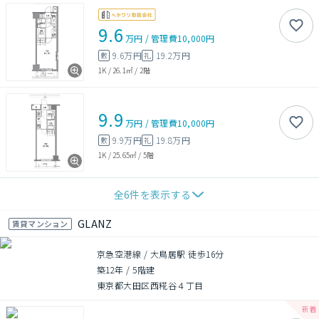
9.6
万円
/
管理費
10,000円
9.6万円
19.2万円
敷
礼
1K
/
26.1㎡
/
2階
9.9
万円
/
管理費
10,000円
9.9万円
19.8万円
敷
礼
1K
/
25.65㎡
/
5階
全
6
件を表示する
GLANZ
賃貸マンション
京急空港線 / 大鳥居駅 徒歩16分
築12年
/
5階建
東京都大田区西糀谷４丁目