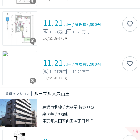
11.21
万円
/
管理費
8,900円
11.21万円
11.21万円
敷
礼
1K
/
25.28㎡
/
3階
11.21
万円
/
管理費
8,900円
11.21万円
11.21万円
敷
礼
1K
/
25.28㎡
/
3階
ルーブル大森山王
賃貸マンション
京浜東北線 / 大森駅 徒歩11分
築18年
/
9階建
東京都大田区山王４丁目19-7