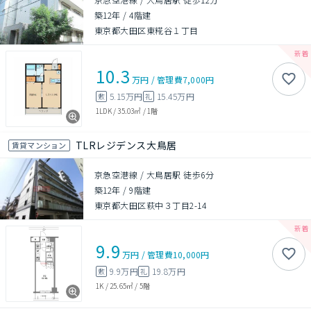
築12年
/
4階建
東京都大田区東糀谷１丁目
10.3
万円
/
管理費
7,000円
5.15万円
15.45万円
敷
礼
1LDK
/
35.03㎡
/
1階
TLRレジデンス大鳥居
賃貸マンション
京急空港線 / 大鳥居駅 徒歩6分
築12年
/
9階建
東京都大田区萩中３丁目2-14
9.9
万円
/
管理費
10,000円
9.9万円
19.8万円
敷
礼
1K
/
25.65㎡
/
5階