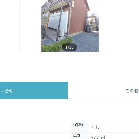
1/16
問い合せ
この物
保証金
なし
広さ
37.71㎡