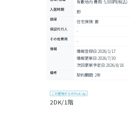
有敷地内 費用: 5,000円(税込)
入居時期
即
損保
住宅保険: 要
保証代行人
-
その他費用
-
情報
情報登録日:
2026/1/17
情報更新日:
2026/7/30
次回更新予定日:
2026/8/16
備考
契約期間: 2年
この建物からのPick Up
2DK/1階