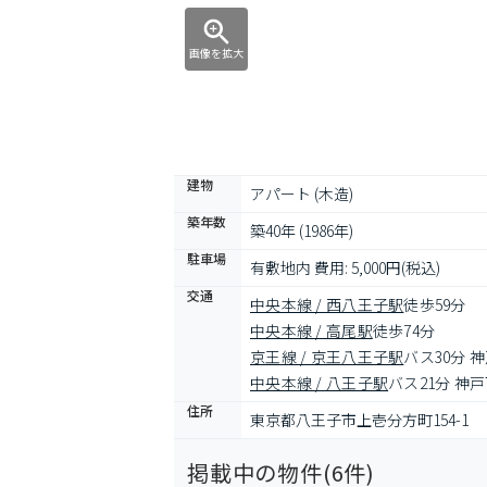
画像を拡大
建物
アパート (木造)
築年数
築40年 (1986年)
駐車場
有敷地内 費用: 5,000円(税込)
交通
中央本線 / 西八王子駅
徒歩59分
中央本線 / 高尾駅
徒歩74分
京王線 / 京王八王子駅
バス30分 
中央本線 / 八王子駅
バス21分 神
住所
東京都八王子市上壱分方町154-1
掲載中の物件(
6
件)