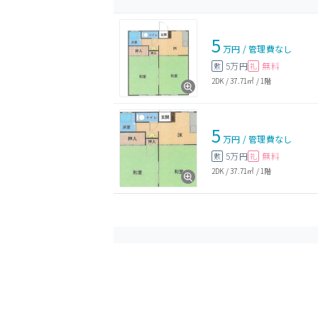
5
万円
/
管理費
なし
5万円
無料
敷
礼
2DK
/
37.71㎡
/
1階
5
万円
/
管理費
なし
5万円
無料
敷
礼
2DK
/
37.71㎡
/
1階