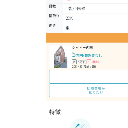
階数
1階 / 2階建
間取り
2DK 
向き
東
シャトー内田
5
万円
/
管理費なし
5万円
無料
敷
礼
2DK / 37.71㎡ / 1階
初期費用が
知りたい
特徴