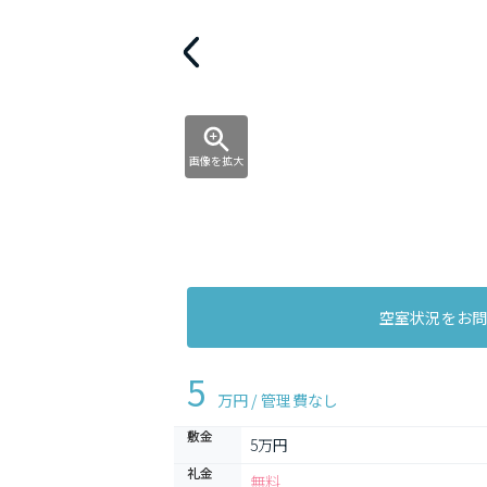
画像を拡大
空室状況をお
5
万円 / 管理費
なし
敷金
5万円
礼金
無料