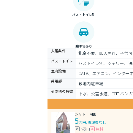
バス・トイレ別
駐車場あり
入居条件
礼金不要、即入居可、子供可
バス・トイレ
バストイレ別、シャワー、洗
室内設備
CATV、エアコン、インター
共用部
敷地内駐車場
その他の特徴
下水、公営水道、プロパンガ
シャトー内田
5
万円
/
管理費なし
5万円
無料
敷
礼