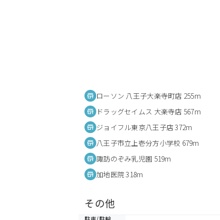
ローソン 八王子大楽寺町店 255m
ドラッグセイムス 大楽寺店 567m
ジョイフル東京八王子店 372m
八王子市立上壱分方小学校 679m
諏訪のぞみ乳児園 519m
加地医院 318m
その他
駐車/駐輪