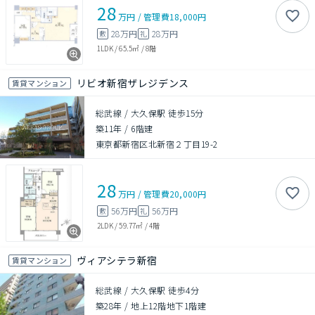
28
万円
/
管理費
18,000円
28万円
28万円
敷
礼
1LDK
/
65.5㎡
/
8階
リビオ新宿ザレジデンス
賃貸マンション
総武線 / 大久保駅 徒歩15分
築11年
/
6階建
東京都新宿区北新宿２丁目19-2
28
万円
/
管理費
20,000円
56万円
56万円
敷
礼
2LDK
/
59.77㎡
/
4階
ヴィアシテラ新宿
賃貸マンション
総武線 / 大久保駅 徒歩4分
築28年
/
地上12階地下1階建