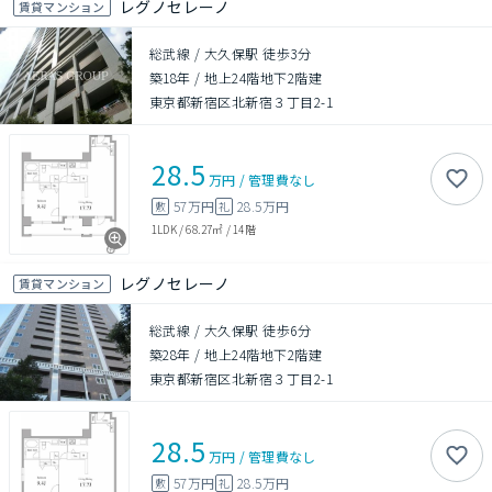
レグノセレーノ
賃貸マンション
総武線 / 大久保駅 徒歩3分
築18年
/
地上24階地下2階建
東京都新宿区北新宿３丁目2-1
28.5
万円
/
管理費
なし
57万円
28.5万円
敷
礼
1LDK
/
68.27㎡
/
14階
レグノセレーノ
賃貸マンション
総武線 / 大久保駅 徒歩6分
築28年
/
地上24階地下2階建
東京都新宿区北新宿３丁目2-1
28.5
万円
/
管理費
なし
57万円
28.5万円
敷
礼