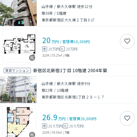
山手線 / 新大久保駅 徒歩12分
築36年
/
8階建
東京都新宿区大久保２丁目3-17
20
万円
/
管理費
10,000円
20万円
20万円
敷
礼
2LDK
/
55.27㎡
/
8階
新宿区北新宿1丁目 10階建 2004年築
賃貸マンション
山手線 / 新大久保駅 徒歩9分
築22年
/
10階建
東京都新宿区北新宿1丁目２８－１７
26.9
万円
/
管理費
20,000円
26.9万円
26.9万円
敷
礼
2LDK
/
54.92㎡
/
5階