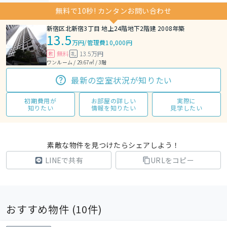
無料で10秒! カンタンお問い合わせ
新宿区北新宿3丁目 地上24階地下2階建 2008年築
13.5
万円
/
管理費10,000円
無料
13.5万円
敷
礼
ワンルーム / 29.67㎡ / 3階
最新の空室状況が知りたい
初期費用が
お部屋の詳しい
実際に
知りたい
情報を知りたい
見学したい
素敵な物件を見つけたらシェアしよう！
LINEで共有
URLをコピー
おすすめ物件 (
10
件)