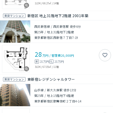
1LDK
/
68.27㎡
/
14階
新宿区 地上31階地下2階建 2001年築
賃貸マンション
西武新宿線 / 西武新宿駅 徒歩6分
築25年
/
地上31階地下2階建
東京都新宿区西新宿７丁目7-19
28
万円
/
管理費
20,000円
28万円
28万円
敷
礼
3LDK
/
67.05㎡
/
11階
東新宿レジデンシャルタワー
賃貸マンション
山手線 / 新大久保駅 徒歩13分
築25年
/
地上15階地下4階建
東京都新宿区歌舞伎町２丁目4-14