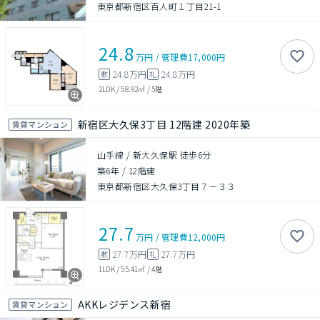
東京都新宿区百人町１丁目21-1
24.8
万円
/
管理費
17,000円
24.8万円
24.8万円
敷
礼
2LDK
/
58.92㎡
/
5階
新宿区大久保3丁目 12階建 2020年築
賃貸マンション
山手線 / 新大久保駅 徒歩6分
築6年
/
12階建
東京都新宿区大久保3丁目７－３３
27.7
万円
/
管理費
12,000円
27.7万円
27.7万円
敷
礼
1LDK
/
55.41㎡
/
4階
AKKレジデンス新宿
賃貸マンション