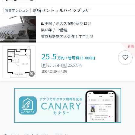
新宿セントラルハイツプラザ
賃貸マンション
山手線 / 新大久保駅 徒歩12分
築43年
/
12階建
東京都新宿区大久保１丁目1-45
25.5
万円
/
管理費
15,000円
25.5万円
25.5万円
敷
礼
1DK
/
53.89㎡
/
5階