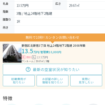
礼金
広さ
13.5万円
29.67㎡
階数
3階 / 地上24階地下2階建
間取り
1R 
向き
無料で10秒! カンタンお問い合わせ
新宿区北新宿3丁目 地上24階地下2階建 2008年築
13.5
万円
/
管理費10,000円
無料
13.5万円
敷
礼
ワンルーム / 29.67㎡ / 3階
最新の空室状況が知りたい
初期費用が
お部屋の詳しい
実際に
知りたい
情報を知りたい
見学したい
特徴