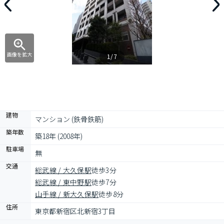
画像を拡大
1/7
建物
マンション (鉄骨鉄筋)
築年数
築18年 (2008年)
駐車場
無
交通
総武線 / 大久保駅
徒歩3分
総武線 / 東中野駅
徒歩7分
山手線 / 新大久保駅
徒歩8分
住所
東京都新宿区北新宿3丁目