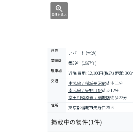
画像を拡大
建物
アパート (木造)
築年数
築39年 (1987年)
駐車場
近隣 費用: 12,100円(税込) 距離: 300
交通
南武線 / 稲城長沼駅
徒歩11分
南武線 / 矢野口駅
徒歩12分
京王相模原線 / 稲城駅
徒歩22分
住所
東京都稲城市矢野口28-6
掲載中の物件(
1
件)