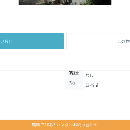
1/16
問い合せ
この物
保証金
なし
広さ
23.49㎡
無料で10秒! カンタンお問い合わせ