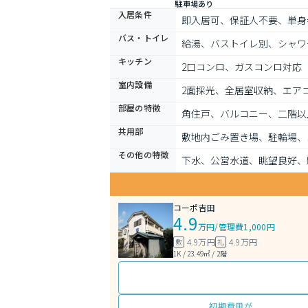
駐車場あり
入居条件
即入居可、保証人不要、単身
バス・トイレ
給湯、バストイレ別、シャワ
キッチン
2口コンロ、ガスコンロ対応
室内設備
2面採光、全居室収納、エア
部屋の特徴
角住戸、バルコニー、二階以
共用部
敷地内ごみ置き場、駐輪場、
その他の特徴
下水、公営水道、眺望良好、
コーポ吉田
4.9
万円
/
管理費1,000円
4.9万円
4.9万円
敷
礼
1K / 23.49㎡ / 2階
初期費用が