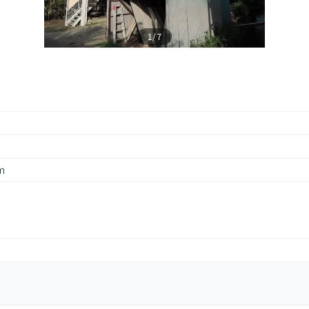
1/7
m