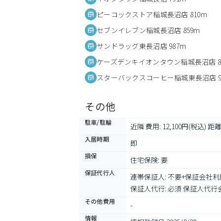
ピーコックストア稲城長沼店 810m
セブンイレブン稲城長沼店 859m
サンドラッグ東長沼店 987m
ケーズデンキイオンタウン稲城長沼店 8
スターバックスコーヒー稲城東長沼店 9
その他
駐車/駐輪
近隣 費用: 12,100円(税込) 距離:
入居時期
即
損保
住宅保険: 要
保証代行人
連帯保証人: 不要+保証会社利
保証人代行: 必須 保証人代行会
その他費用
-
情報