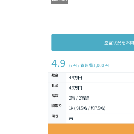
空室状況をお
4.9
万円 / 管理費
1,000円
敷金
4.9万円
礼金
4.9万円
階数
2階 / 2階建
間取り
1K (K4.5帖 / 和7.5帖)
向き
南