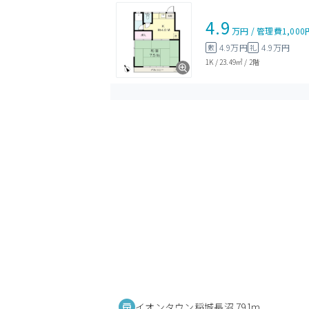
4.9
万円
/
管理費
1,000
4.9万円
4.9万円
敷
礼
1K
/
23.49㎡
/
2階
イオンタウン稲城長沼 791m