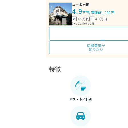
コーポ吉田
4.9
万円
/
管理費1,000円
4.9万円
4.9万円
敷
礼
1K / 23.49㎡ / 2階
初期費用が
知りたい
特徴
バス・トイレ別