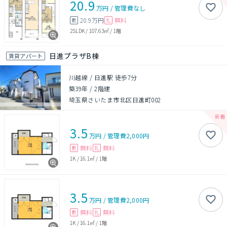
20.9
万円
/
管理費
なし
20.9万円
無料
敷
礼
2SLDK
/
107.63㎡
/
1階
日進プラザB棟
賃貸アパート
川越線 / 日進駅 徒歩7分
築39年
/
2階建
埼玉県さいたま市北区日進町002
3.5
万円
/
管理費
2,000円
無料
無料
敷
礼
1K
/
16.1㎡
/
1階
3.5
万円
/
管理費
2,000円
無料
無料
敷
礼
1K
/
16.1㎡
/
1階