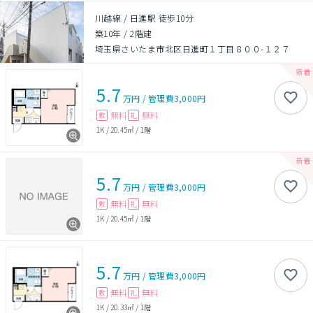
川越線 / 日進駅 徒歩10分
築10年
/
2階建
埼玉県さいたま市北区日進町１丁目８００-１２７
5.7
万円
/
管理費
3,000円
無料
無料
敷
礼
1K
/
20.45㎡
/
1階
5.7
万円
/
管理費
3,000円
無料
無料
敷
礼
1K
/
20.45㎡
/
1階
5.7
万円
/
管理費
3,000円
無料
無料
敷
礼
1K
/
20.33㎡
/
1階