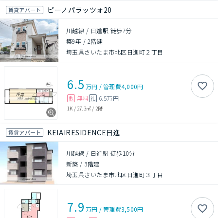
ピーノパラッツォ20
賃貸アパート
川越線 / 日進駅 徒歩7分
築9年
/
2階建
埼玉県さいたま市北区日進町２丁目
6.5
万円
/
管理費
4,000円
無料
6.5万円
敷
礼
1K
/
27.3㎡
/
2階
KEIAIRESIDENCE日進
賃貸アパート
川越線 / 日進駅 徒歩10分
新築
/
3階建
埼玉県さいたま市北区日進町３丁目
7.9
万円
/
管理費
3,500円