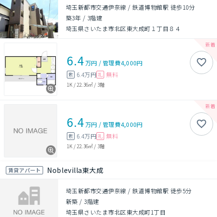
埼玉新都市交通伊奈線 / 鉄道博物館駅 徒歩10分
築3年
/
3階建
埼玉県さいたま市北区東大成町１丁目８４
6.4
万円
/
管理費
4,000円
6.4万円
無料
敷
礼
1K
/
22.36㎡
/
3階
6.4
万円
/
管理費
4,000円
6.4万円
無料
敷
礼
1K
/
22.36㎡
/
3階
Noblevilla東大成
賃貸アパート
埼玉新都市交通伊奈線 / 鉄道博物館駅 徒歩5分
新築
/
3階建
埼玉県さいたま市北区東大成町1丁目