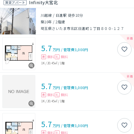
Infinity大宮北
賃貸アパート
川越線 / 日進駅 徒歩10分
築10年
/
2階建
埼玉県さいたま市北区日進町１丁目８００-１２７
5.7
万円
/
管理費
3,000円
無料
無料
敷
礼
1K
/
20.45㎡
/
1階
5.7
万円
/
管理費
3,000円
無料
無料
敷
礼
1K
/
20.45㎡
/
1階
5.7
万円
/
管理費
3,000円
無料
無料
敷
礼