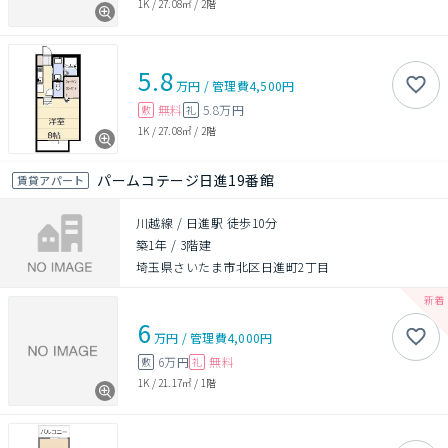
1K
/
27.08㎡
/
2階
5.8
万円
/
管理費
4,500円
無料
5.8万円
敷
礼
1K
/
27.08㎡
/
2階
パームコテージ日進19番館
賃貸アパート
川越線 / 日進駅 徒歩10分
築1年
/
3階建
埼玉県さいたま市北区日進町2丁目
6
万円
/
管理費
4,000円
6万円
無料
敷
礼
1K
/
21.17㎡
/
1階