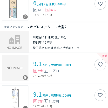
6
万円
/
管理費
4,000円
6万円
無料
敷
礼
1K
/
21.17㎡
/
1階
レオパレスアムール大宮2
賃貸マンション
川越線 / 日進駅 徒歩18分
築16年
/
3階建
埼玉県さいたま市北区大成町4丁目
9.1
万円
/
管理費
8,000円
無料
9.1万円
敷
礼
1K
/
21.08㎡
/
1階
9.1
万円
/
管理費
8,000円
無料
9.1万円
敷
礼
1K
/
21.08㎡
/
1階