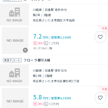
川越線 / 日進駅 徒歩49分
築2年
/
3階建
埼玉県さいたま市西区大字指扇
7.2
万円
/
管理費
3,500円
無料
7.2万円
敷
礼
1K
/
27.02㎡
/
2階
フローラ櫛引A棟
賃貸アパート
川越線 / 日進駅 徒歩18分
築23年
/
2階建
埼玉県さいたま市北区櫛引町2丁目
5.8
万円
/
管理費
4,500円
無料
5.8万円
敷
礼