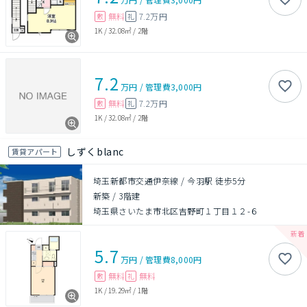
無料
7.2万円
敷
礼
1K
/
32.08㎡
/
2階
7.2
万円
/
管理費
3,000円
無料
7.2万円
敷
礼
1K
/
32.08㎡
/
2階
しずくblanc
賃貸アパート
埼玉新都市交通伊奈線 / 今羽駅 徒歩5分
新築
/
3階建
埼玉県さいたま市北区吉野町１丁目１２-６
5.7
万円
/
管理費
8,000円
無料
無料
敷
礼
1K
/
19.29㎡
/
1階