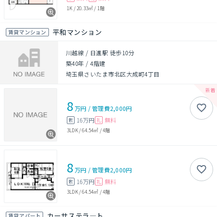
1K
/
20.33㎡
/
1階
平和マンション
賃貸マンション
川越線 / 日進駅 徒歩10分
築40年
/
4階建
埼玉県さいたま市北区大成町4丁目
8
万円
/
管理費
2,000円
16万円
無料
敷
礼
3LDK
/
64.54㎡
/
4階
8
万円
/
管理費
2,000円
16万円
無料
敷
礼
3LDK
/
64.54㎡
/
4階
カーサステラ―ト
賃貸アパート