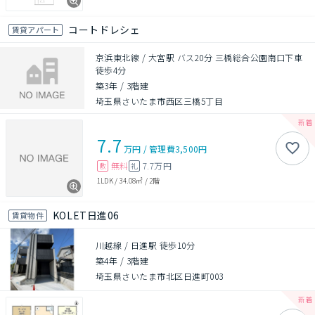
コートドレシェ
賃貸アパート
京浜東北線 / 大宮駅 バス20分 三橋総合公園南口下車
徒歩4分
築3年
/
3階建
埼玉県さいたま市西区三橋5丁目
7.7
万円
/
管理費
3,500円
無料
7.7万円
敷
礼
1LDK
/
34.08㎡
/
2階
KOLET日進06
賃貸物件
川越線 / 日進駅 徒歩10分
築4年
/
3階建
埼玉県さいたま市北区日進町003