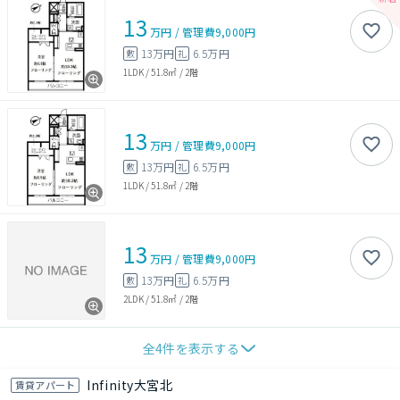
13
万円
/
管理費
9,000円
13万円
6.5万円
敷
礼
1LDK
/
51.8㎡
/
2階
13
万円
/
管理費
9,000円
13万円
6.5万円
敷
礼
1LDK
/
51.8㎡
/
2階
13
万円
/
管理費
9,000円
13万円
6.5万円
敷
礼
2LDK
/
51.8㎡
/
2階
全
4
件を表示する
Infinity大宮北
賃貸アパート