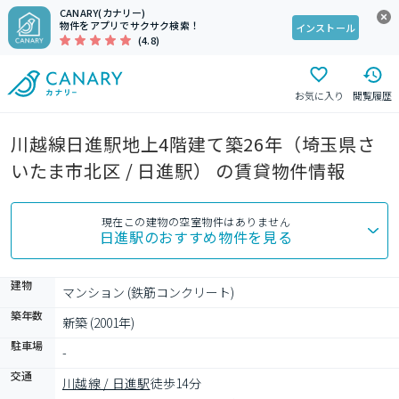
CANARY(カナリー)
物件をアプリでサクサク検索！
インストール
(4.8)
お気に入り
閲覧履歴
川越線日進駅地上4階建て築26年（埼玉県さ
いたま市北区 / 日進駅） の賃貸物件情報
現在この建物の空室物件はありません
日進駅
のおすすめ物件を見る
建物
マンション (鉄筋コンクリート)
築年数
新築 (2001年)
駐車場
-
交通
川越線 / 日進駅
徒歩14分