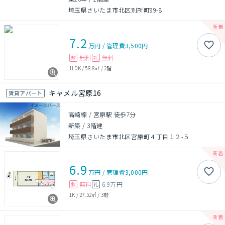
埼玉県さいたま市北区別所町99-8
7.2
万円
/
管理費
3,500円
無料
無料
敷
礼
1LDK
/
58.8㎡
/
2階
キャメル宮原16
賃貸アパート
高崎線 / 宮原駅 徒歩7分
新築
/
3階建
埼玉県さいたま市北区宮原町４丁目１２-５
6.9
万円
/
管理費
3,000円
無料
6.9万円
敷
礼
1K
/
27.52㎡
/
3階