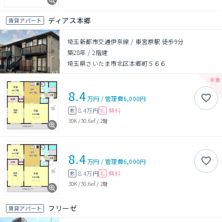
ディアス本郷
賃貸アパート
埼玉新都市交通伊奈線 / 東宮原駅 徒歩9分
築28年
/
2階建
埼玉県さいたま市北区本郷町５６６
8.4
万円
/
管理費
6,000円
8.4万円
無料
敷
礼
3DK
/
50.6㎡
/
2階
8.4
万円
/
管理費
6,000円
8.4万円
無料
敷
礼
3DK
/
50.6㎡
/
2階
フリーゼ
賃貸アパート