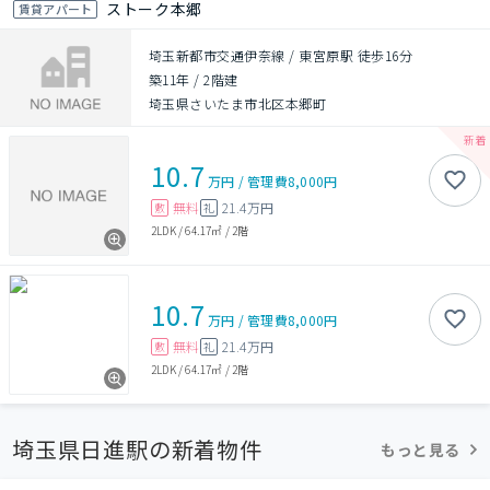
ストーク本郷
賃貸アパート
埼玉新都市交通伊奈線 / 東宮原駅 徒歩16分
築11年
/
2階建
埼玉県さいたま市北区本郷町
10.7
万円
/
管理費
8,000円
無料
21.4万円
敷
礼
2LDK
/
64.17㎡
/
2階
10.7
万円
/
管理費
8,000円
無料
21.4万円
敷
礼
2LDK
/
64.17㎡
/
2階
埼玉県日進駅の新着物件
もっと見る