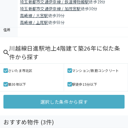
埼玉新都市交通伊奈線 / 鉄道博物館駅
徒歩19分
埼玉新都市交通伊奈線 / 加茂宮駅
徒歩30分
高崎線 / 大宮駅
徒歩39分
高崎線 / 上尾駅
徒歩93分
住所
川越線日進駅地上4階建て築26年
に似た条
件から探す
さいたま市北区
マンション/鉄筋コンクリート
築30年以下
駅徒歩15分以下
選択した条件から探す
おすすめ物件 (
3
件)