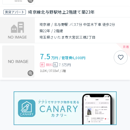
埼京線北与野駅地上2階建て築23年
賃貸アパート
埼京線 / 北与野駅 バス7分 中並木下車 徒歩2分
築22年
/
2階建
埼玉県さいたま市大宮区三橋2丁目
7.5
万円
/
管理費
6,000円
無料
7.5万円
敷
礼
1LDK
/
37.03㎡
/
1階