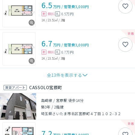
6.5
万円
/
管理費
3,000円
無料
6.5万円
敷
礼
1K
/
23.51㎡
/
2階
6.7
万円
/
管理費
3,000円
無料
6.7万円
敷
礼
1K
/
23.51㎡
/
3階
全
13
件を表示する
CASSOLO宮原町
賃貸アパート
高崎線 / 宮原駅 徒歩14分
築3年
/
2階建
埼玉県さいたま市北区宮原町４丁目１０２-３２
7.2
万円
/
管理費
3,000円