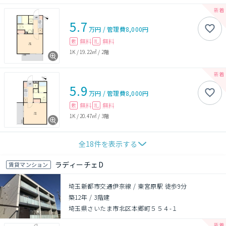
5.7
万円
/
管理費
8,000円
無料
無料
敷
礼
1K
/
19.22㎡
/
2階
5.9
万円
/
管理費
8,000円
無料
無料
敷
礼
1K
/
20.47㎡
/
3階
全
18
件を表示する
ラディーチェD
賃貸マンション
埼玉新都市交通伊奈線 / 東宮原駅 徒歩9分
築12年
/
3階建
埼玉県さいたま市北区本郷町５５４-１