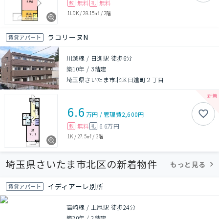
無料
無料
敷
礼
1LDK
/
28.15㎡
/
2階
ラコリーヌN
賃貸アパート
川越線 / 日進駅 徒歩6分
築10年
/
3階建
埼玉県さいたま市北区日進町２丁目
6.6
万円
/
管理費
2,600円
無料
6.6万円
敷
礼
1K
/
27.5㎡
/
3階
埼玉県さいたま市北区の新着物件
もっと見る
イディアーレ別所
賃貸アパート
高崎線 / 上尾駅 徒歩24分
築20年
/
2階建