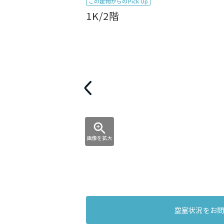
この建物からのPick Up
1K/2階
画像を拡大
空室状況をお