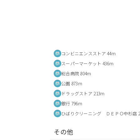
コンビニエンスストア 44m
スーパーマーケット 436m
総合病院 804m
公園 873m
ドラッグストア 213m
銀行 796m
ひばりクリーニング ＤＥＰＯ中杉店 2
その他