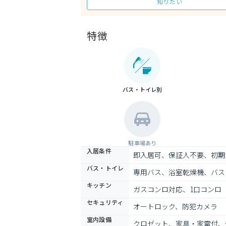
知りたい
特徴
バス・トイレ別
駐車場あり
入居条件
即入居可、保証人不要、初期
バス・トイレ
専用バス、浴室乾燥機、バス
キッチン
ガスコンロ対応、1口コンロ
セキュリティ
オートロック、防犯カメラ
室内設備
クロゼット、家具・家電付、