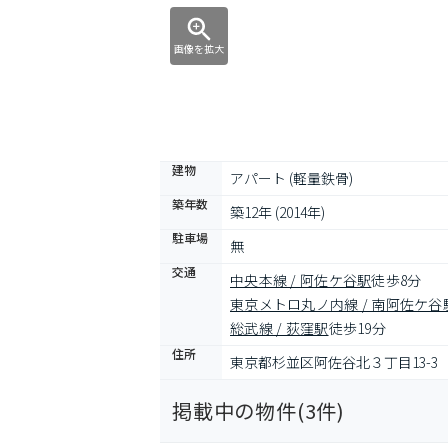
画像を拡大
建物
アパート (軽量鉄骨)
築年数
築12年 (2014年)
駐車場
無
交通
中央本線 / 阿佐ケ谷駅
徒歩8分
東京メトロ丸ノ内線 / 南阿佐ケ谷
総武線 / 荻窪駅
徒歩19分
住所
東京都杉並区阿佐谷北３丁目13-3
掲載中の物件(
3
件)