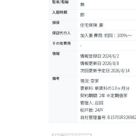
駐車/駐輪
無
入居時期
即
損保
住宅保険: 要
保証代行人
加入要 費用: 初回：100％～
その他費用
-
情報
情報登録日:
2024/6/2
情報更新日:
2026/8/8
次回更新予定日:
2026/8/14
備考
現況: 空家

更新料: 新賃料の1.0ヶ月分

契約期間: 2年 ※定期借家

管理人: 巡回

総戸数: 24戸

自社管理番号: B15701R32698