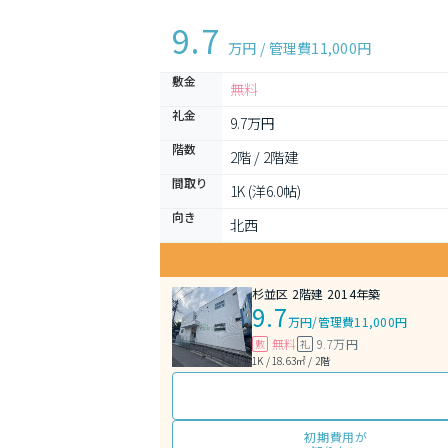
9.7
万円 / 管理費
11,000円
敷金
無料
礼金
9.7万円
階数
2階 / 2階建
間取り
1K (洋6.0帖)
向き
北西
杉並区 2階建 2014年築
9.7
万円
/
管理費11,000円
無料
9.7万円
敷
礼
1K / 18.63㎡ / 2階
初期費用が