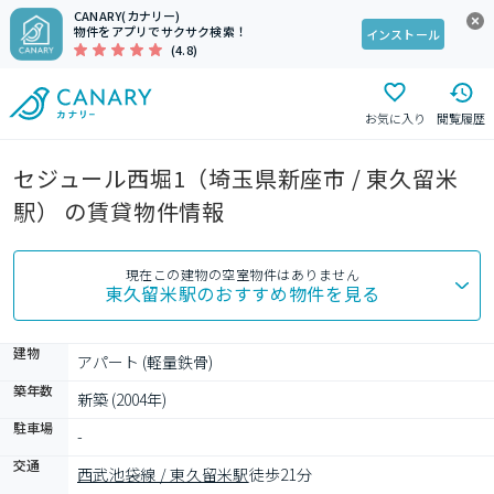
CANARY(カナリー)
物件をアプリでサクサク検索！
インストール
(4.8)
お気に入り
閲覧履歴
セジュール西堀1（埼玉県新座市 / 東久留米
駅） の賃貸物件情報
現在この建物の空室物件はありません
東久留米駅
のおすすめ物件を見る
建物
アパート (軽量鉄骨)
築年数
新築 (2004年)
駐車場
-
交通
西武池袋線 / 東久留米駅
徒歩21分