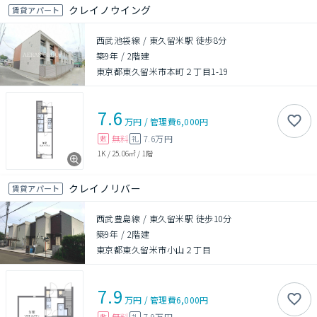
クレイノウイング
賃貸アパート
西武池袋線 / 東久留米駅 徒歩8分
築9年
/
2階建
東京都東久留米市本町２丁目1-19
7.6
万円
/
管理費
6,000円
無料
7.6万円
敷
礼
1K
/
25.06㎡
/
1階
クレイノリバー
賃貸アパート
西武豊島線 / 東久留米駅 徒歩10分
築9年
/
2階建
東京都東久留米市小山２丁目
7.9
万円
/
管理費
6,000円
無料
7.9万円
敷
礼