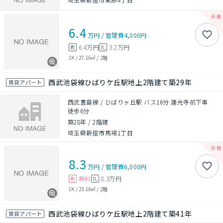
6.4
万円
/
管理費
4,000円
6.4万円
3.2万円
敷
礼
1K
/
27.16㎡
/
2階
西武池袋線ひばりケ丘駅地上2階建て築29年
賃貸アパート
西武豊島線 / ひばりヶ丘駅 バス16分 蓮光寺前下車
徒歩6分
築28年
/
2階建
埼玉県新座市馬場1丁目
8.3
万円
/
管理費
6,000円
無料
8.3万円
敷
礼
1K
/
23.18㎡
/
2階
西武池袋線ひばりケ丘駅地上2階建て築41年
賃貸アパート