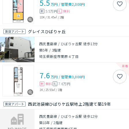
5.5
万円
/
管理費
2,000円
5.5万円
無料
敷
礼
1DK
/
31.45㎡
/
2階
グレイスひばりヶ丘
賃貸アパート
西武豊島線 / ひばりヶ丘駅 徒歩13分
築5年
/
3階建
埼玉県新座市栗原４丁目
7.6
万円
/
管理費
3,000円
無料
7.6万円
敷
礼
1K
/
25.93㎡
/
1階
西武池袋線ひばりケ丘駅地上2階建て築19年
賃貸アパート
西武豊島線 / ひばりヶ丘駅 徒歩12分
築18年
/
2階建
埼玉県新座市栗原4丁目