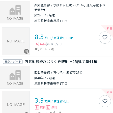
西武豊島線 / ひばりヶ丘駅 バス16分 蓮光寺前下車
徒歩6分
築28年
/
2階建
埼玉県新座市馬場1丁目
8.3
万円
/
管理費
6,000円
無料
8.3万円
敷
礼
1K
/
23.18㎡
/
2階
西武池袋線ひばりケ丘駅地上2階建て築41年
賃貸アパート
西武豊島線 / 東久留米駅 徒歩27分
築40年
/
2階建
埼玉県新座市野寺1丁目
3.9
万円
/
管理費
なし
無料
無料
敷
礼
ワンルーム
/
14㎡
/
1階