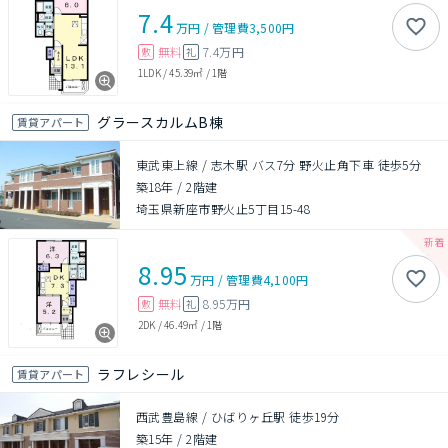
7.4
万円
/
管理費
3,500円
無料
7.4万円
敷
礼
1LDK
/
45.39㎡
/
1階
グラースカルムB棟
賃貸アパート
東武東上線 / 志木駅 バス7分 野火止角下車 徒歩5分
築18年
/
2階建
埼玉県新座市野火止5丁目15-48
8.95
万円
/
管理費
4,100円
無料
8.95万円
敷
礼
2DK
/
46.49㎡
/
1階
ラフレシール
賃貸アパート
西武豊島線 / ひばりヶ丘駅 徒歩19分
築15年
/
2階建