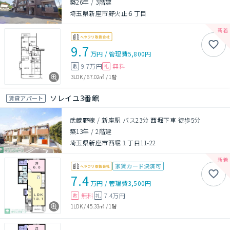
築26年
/
3階建
埼玉県新座市野火止６丁目
9.7
万円
/
管理費
5,800円
9.7万円
無料
敷
礼
3LDK
/
67.02㎡
/
1階
ソレイユ3番館
賃貸アパート
武蔵野線 / 新座駅 バス23分 西堀下車 徒歩5分
築13年
/
2階建
埼玉県新座市西堀１丁目11-22
家賃カード決済可
7.4
万円
/
管理費
3,500円
無料
7.4万円
敷
礼
1LDK
/
45.33㎡
/
1階