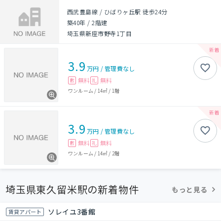
西武豊島線 / ひばりヶ丘駅 徒歩24分
築40年
/
2階建
埼玉県新座市野寺1丁目
3.9
万円
/
管理費
なし
無料
無料
敷
礼
ワンルーム
/
14㎡
/
1階
3.9
万円
/
管理費
なし
無料
無料
敷
礼
ワンルーム
/
14㎡
/
2階
埼玉県東久留米駅の新着物件
もっと見る
ソレイユ3番館
賃貸アパート