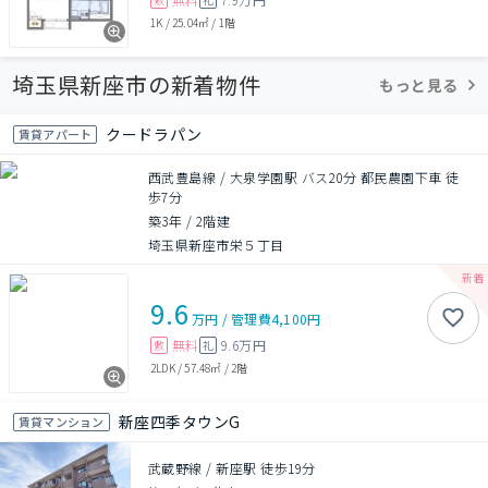
1K
/
25.04㎡
/
1階
埼玉県新座市の新着物件
もっと見る
クードラパン
賃貸アパート
西武豊島線 / 大泉学園駅 バス20分 都民農園下車 徒
歩7分
築3年
/
2階建
埼玉県新座市栄５丁目
9.6
万円
/
管理費
4,100円
無料
9.6万円
敷
礼
2LDK
/
57.48㎡
/
2階
新座四季タウンG
賃貸マンション
武蔵野線 / 新座駅 徒歩19分