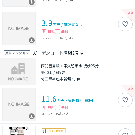
3.9
万円
/
管理費
なし
無料
無料
敷
礼
ワンルーム
/
14㎡
/
2階
ガーデンコート清瀬2号棟
賃貸マンション
西武豊島線 / 東久留米駅 徒歩23分
築30年
/
6階建
埼玉県新座市新堀3丁目
11.6
万円
/
管理費
7,000円
無料
無料
敷
礼
2LDK
/
59.05㎡
/
5階