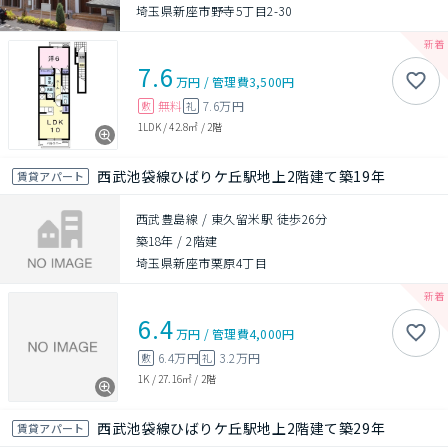
埼玉県新座市野寺5丁目2-30
7.6
万円
/
管理費
3,500円
無料
7.6万円
敷
礼
1LDK
/
42.8㎡
/
2階
西武池袋線ひばりケ丘駅地上2階建て築19年
賃貸アパート
西武豊島線 / 東久留米駅 徒歩26分
築18年
/
2階建
埼玉県新座市栗原4丁目
6.4
万円
/
管理費
4,000円
6.4万円
3.2万円
敷
礼
1K
/
27.16㎡
/
2階
西武池袋線ひばりケ丘駅地上2階建て築29年
賃貸アパート