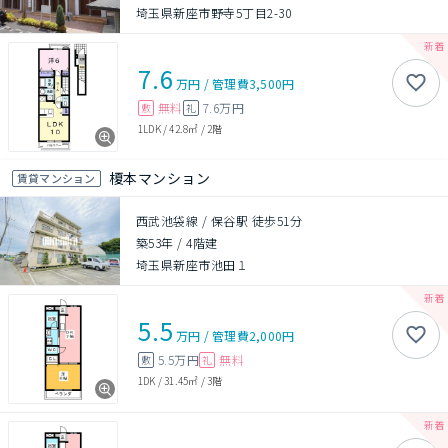
埼玉県新座市野寺5丁目2-30
7.6
万円
/
管理費
3,500円
無料
7.6万円
敷
礼
1LDK
/
42.8㎡
/
2階
榎本マンション
賃貸マンション
西武池袋線 / 保谷駅 徒歩51分
築53年
/
4階建
埼玉県新座市池田１
5.5
万円
/
管理費
2,000円
5.5万円
無料
敷
礼
1DK
/
31.45㎡
/
3階