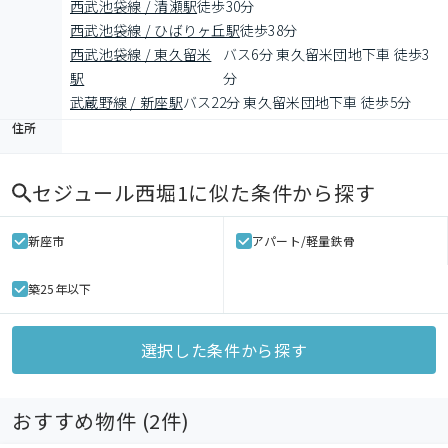
西武池袋線 / 清瀬駅
徒歩30分
西武池袋線 / ひばりヶ丘駅
徒歩38分
西武池袋線 / 東久留米
バス6分 東久留米団地下車 徒歩3
駅
分
武蔵野線 / 新座駅
バス22分 東久留米団地下車 徒歩5分
住所
セジュール西堀1
に似た条件から探す
新座市
アパート/軽量鉄骨
築25年以下
選択した条件から探す
おすすめ物件 (
2
件)