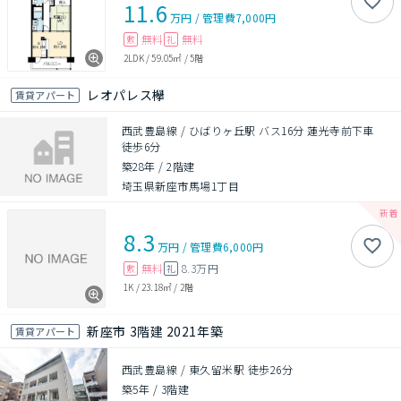
11.6
万円
/
管理費
7,000円
無料
無料
敷
礼
2LDK
/
59.05㎡
/
5階
レオパレス欅
賃貸アパート
西武豊島線 / ひばりヶ丘駅 バス16分 蓮光寺前下車
徒歩6分
築28年
/
2階建
埼玉県新座市馬場1丁目
8.3
万円
/
管理費
6,000円
無料
8.3万円
敷
礼
1K
/
23.18㎡
/
2階
新座市 3階建 2021年築
賃貸アパート
西武豊島線 / 東久留米駅 徒歩26分
築5年
/
3階建