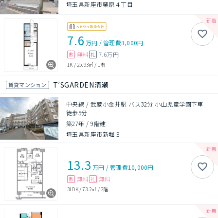
埼玉県新座市栗原４丁目
7.6
万円
/
管理費
3,000円
無料
7.6万円
敷
礼
1K
/
25.93㎡
/
1階
T’SGARDEN清瀬
賃貸マンション
中央線 / 武蔵小金井駅 バス32分 小山児童学園下車
徒歩5分
築27年
/
9階建
埼玉県新座市新堀３
13.3
万円
/
管理費
10,000円
無料
無料
敷
礼
3LDK
/
73.2㎡
/
2階