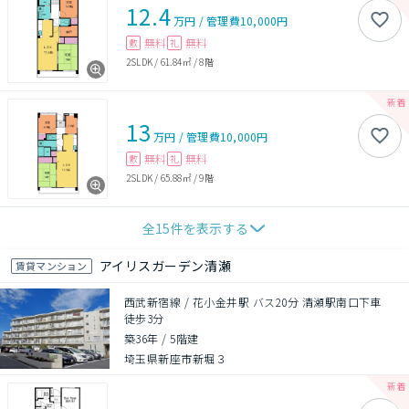
12.4
万円
/
管理費
10,000円
無料
無料
敷
礼
2SLDK
/
61.84㎡
/
8階
13
万円
/
管理費
10,000円
無料
無料
敷
礼
2SLDK
/
65.88㎡
/
9階
全
15
件を表示する
アイリスガーデン清瀬
賃貸マンション
西武新宿線 / 花小金井駅 バス20分 清瀬駅南口下車
徒歩3分
築36年
/
5階建
埼玉県新座市新堀３