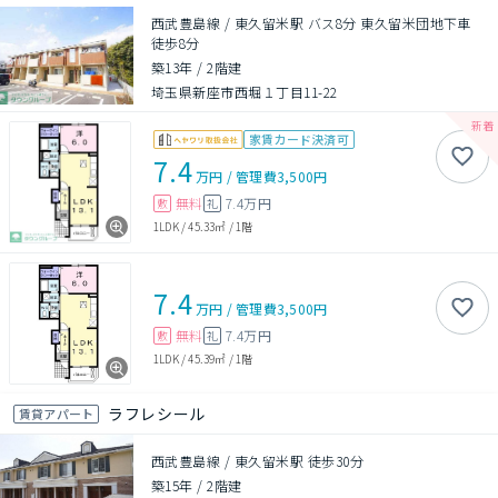
西武豊島線 / 東久留米駅 バス8分 東久留米団地下車
徒歩8分
築13年
/
2階建
埼玉県新座市西堀１丁目11-22
家賃カード決済可
7.4
万円
/
管理費
3,500円
無料
7.4万円
敷
礼
1LDK
/
45.33㎡
/
1階
7.4
万円
/
管理費
3,500円
無料
7.4万円
敷
礼
1LDK
/
45.39㎡
/
1階
ラフレシール
賃貸アパート
西武豊島線 / 東久留米駅 徒歩30分
築15年
/
2階建