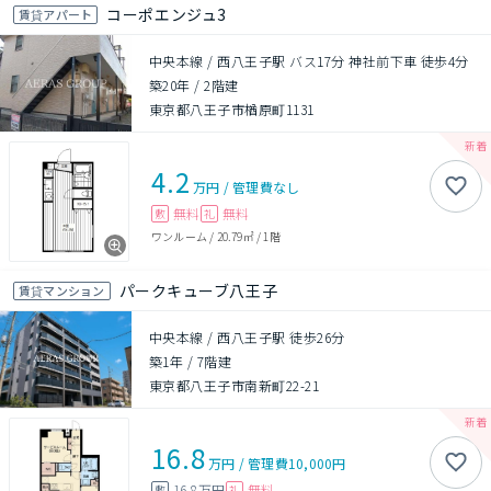
コーポエンジュ3
賃貸アパート
中央本線 / 西八王子駅 バス17分 神社前下車 徒歩4分
築20年
/
2階建
東京都八王子市楢原町1131
4.2
万円
/
管理費
なし
無料
無料
敷
礼
ワンルーム
/
20.79㎡
/
1階
パークキューブ八王子
賃貸マンション
中央本線 / 西八王子駅 徒歩26分
築1年
/
7階建
東京都八王子市南新町22-21
16.8
万円
/
管理費
10,000円
16.8万円
無料
敷
礼