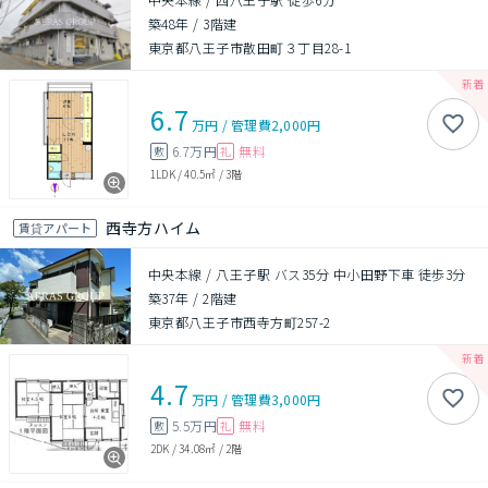
築48年
/
3階建
東京都八王子市散田町３丁目28-1
6.7
万円
/
管理費
2,000円
6.7万円
無料
敷
礼
1LDK
/
40.5㎡
/
3階
西寺方ハイム
賃貸アパート
中央本線 / 八王子駅 バス35分 中小田野下車 徒歩3分
築37年
/
2階建
東京都八王子市西寺方町257-2
4.7
万円
/
管理費
3,000円
5.5万円
無料
敷
礼
2DK
/
34.08㎡
/
2階