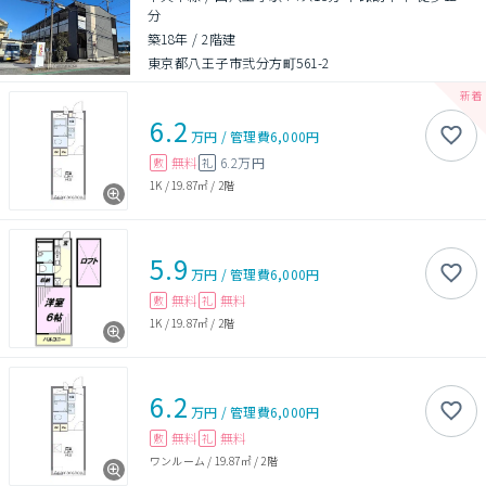
分
築18年
/
2階建
東京都八王子市弐分方町561-2
6.2
万円
/
管理費
6,000円
無料
6.2万円
敷
礼
1K
/
19.87㎡
/
2階
5.9
万円
/
管理費
6,000円
無料
無料
敷
礼
1K
/
19.87㎡
/
2階
6.2
万円
/
管理費
6,000円
無料
無料
敷
礼
ワンルーム
/
19.87㎡
/
2階