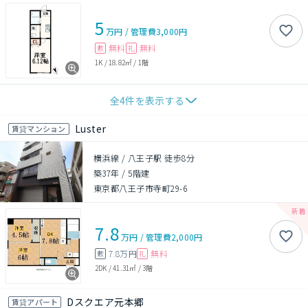
5
万円
/
管理費
3,000円
無料
無料
敷
礼
1K
/
18.82㎡
/
1階
全
4
件を表示する
Luster
賃貸マンション
横浜線 / 八王子駅 徒歩8分
築37年
/
5階建
東京都八王子市寺町29-6
7.8
万円
/
管理費
2,000円
7.8万円
無料
敷
礼
2DK
/
41.31㎡
/
3階
Dスクエア元本郷
賃貸アパート