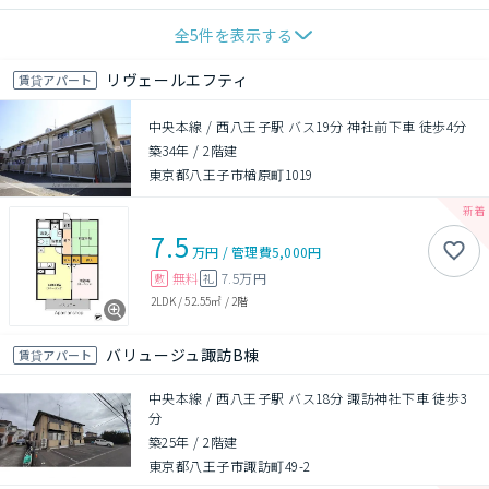
全
5
件を表示する
リヴェールエフティ
賃貸アパート
中央本線 / 西八王子駅 バス19分 神社前下車 徒歩4分
築34年
/
2階建
東京都八王子市楢原町1019
7.5
万円
/
管理費
5,000円
無料
7.5万円
敷
礼
2LDK
/
52.55㎡
/
2階
バリュージュ諏訪B棟
賃貸アパート
中央本線 / 西八王子駅 バス18分 諏訪神社下車 徒歩3
分
築25年
/
2階建
東京都八王子市諏訪町49-2