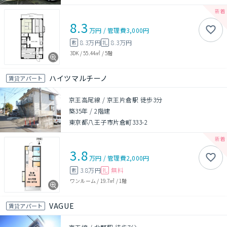
8.3
万円
/
管理費
3,000円
8.3万円
8.3万円
敷
礼
3DK
/
55.44㎡
/
5階
ハイツマルチーノ
賃貸アパート
京王高尾線 / 京王片倉駅 徒歩3分
築35年
/
2階建
東京都八王子市片倉町333-2
3.8
万円
/
管理費
2,000円
3.8万円
無料
敷
礼
ワンルーム
/
19.7㎡
/
1階
VAGUE
賃貸アパート