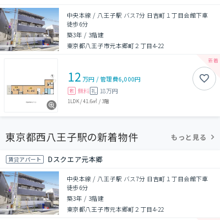
中央本線 / 八王子駅 バス7分 日吉町１丁目会館下車
徒歩6分
築3年
/
3階建
東京都八王子市元本郷町２丁目4-22
12
万円
/
管理費
6,000円
無料
18万円
敷
礼
1LDK
/
41.6㎡
/
3階
東京都西八王子駅の新着物件
もっと見る
Dスクエア元本郷
賃貸アパート
中央本線 / 八王子駅 バス7分 日吉町１丁目会館下車
徒歩6分
築3年
/
3階建
東京都八王子市元本郷町２丁目4-22