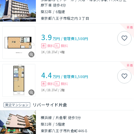
原下車 徒歩4分
築32年
/
6階建
東京都八王子市堀之内３丁目
3.9
万円
/
管理費
3,500円
無料
無料
敷
礼
1K
/
18.27㎡
/
4階
4.4
万円
/
管理費
3,500円
無料
無料
敷
礼
1K
/
18.27㎡
/
2階
リバーサイド片倉
賃貸マンション
横浜線 / 片倉駅 徒歩5分
築31年
/
5階建
東京都八王子市片倉町446-8