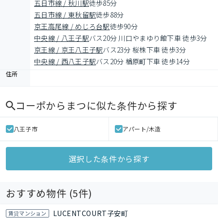
五日市線 / 秋川駅
徒歩85分
五日市線 / 東秋留駅
徒歩88分
京王高尾線 / めじろ台駅
徒歩90分
中央線 / 八王子駅
バス20分 川口やまゆり館下車 徒歩3分
京王線 / 京王八王子駅
バス23分 桜株下車 徒歩3分
中央線 / 西八王子駅
バス20分 楢原町下車 徒歩14分
住所
コーポからまつ
に似た条件から探す
八王子市
アパート/木造
選択した条件から探す
おすすめ物件 (
5
件)
LUCENTCOURT子安町
賃貸マンション