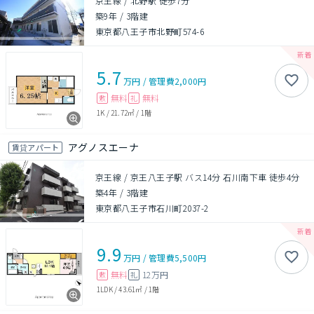
京王線 / 北野駅 徒歩7分
築9年
/
3階建
東京都八王子市北野町574-6
5.7
万円
/
管理費
2,000円
無料
無料
敷
礼
1K
/
21.72㎡
/
1階
アグノスエーナ
賃貸アパート
京王線 / 京王八王子駅 バス14分 石川南下車 徒歩4分
築4年
/
3階建
東京都八王子市石川町2037-2
9.9
万円
/
管理費
5,500円
無料
12万円
敷
礼
1LDK
/
43.61㎡
/
1階