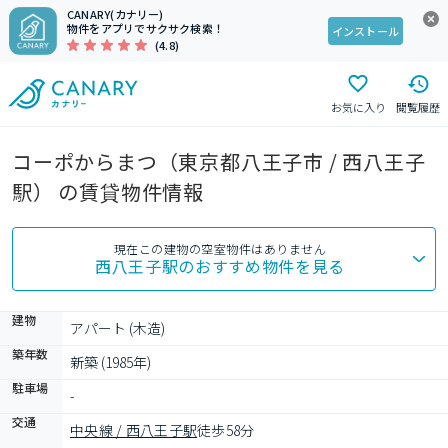
CANARY(カナリー)
物件をアプリでサクサク検索！
インストール
(4.8)
お気に入り
閲覧履歴
コーポからまつ（東京都八王子市 / 西八王子
駅） の賃貸物件情報
現在この建物の空室物件はありません
西八王子駅
のおすすめ物件を見る
建物
アパート (木造)
築年数
新築 (1985年)
駐車場
-
交通
中央線 / 西八王子駅
徒歩58分