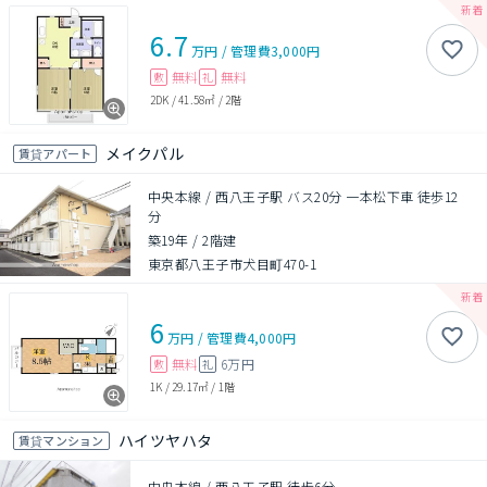
6.7
万円
/
管理費
3,000円
無料
無料
敷
礼
2DK
/
41.58㎡
/
2階
メイクパル
賃貸アパート
中央本線 / 西八王子駅 バス20分 一本松下車 徒歩12
分
築19年
/
2階建
東京都八王子市犬目町470-1
6
万円
/
管理費
4,000円
無料
6万円
敷
礼
1K
/
29.17㎡
/
1階
ハイツヤハタ
賃貸マンション
中央本線 / 西八王子駅 徒歩6分