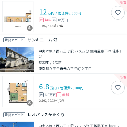
12
万円
/
管理費
6,000円
無料
18万円
敷
礼
1LDK
/
41.6㎡
/
3階
サンキエームK2
賃貸アパート
中央本線 / 西八王子駅 バス27分 鍛冶屋敷下車 徒歩1
分
築33年
/
2階建
東京都八王子市元八王子町２丁目
6.8
万円
/
管理費
2,000円
6.8万円
無料
敷
礼
2LDK
/
52.95㎡
/
2階
レオパレスかたくり
賃貸アパート
中央本線 / 西八王子駅 バス15分 下諏訪下車 徒歩12