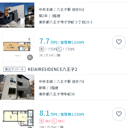
中央本線 / 八王子駅 徒歩8分
築2年
/
3階建
東京都八王子市子安町３丁目20-3
7.7
万円
/
管理費
5,000円
7.7万円
7.7万円
敷
礼
1K
/
27.1㎡
/
2階
KEIAIRESIDENCE八王子2
賃貸アパート
中央本線 / 八王子駅 徒歩7分
新築
/
3階建
東京都八王子市寺町36
8.1
万円
/
管理費
3,500円
無料
無料
敷
礼
1DK
/
25.05㎡
/
3階