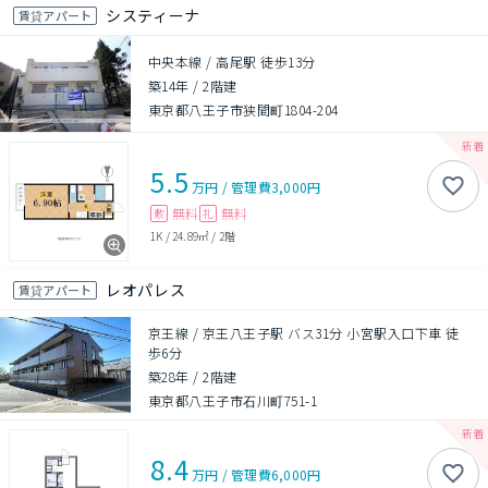
システィーナ
賃貸アパート
中央本線 / 高尾駅 徒歩13分
築14年
/
2階建
東京都八王子市狭間町1804-204
5.5
万円
/
管理費
3,000円
無料
無料
敷
礼
1K
/
24.89㎡
/
2階
レオパレス
賃貸アパート
京王線 / 京王八王子駅 バス31分 小宮駅入口下車 徒
歩6分
築28年
/
2階建
東京都八王子市石川町751-1
8.4
万円
/
管理費
6,000円