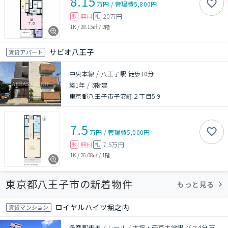
8.15
万円
/
管理費
5,800円
無料
20万円
敷
礼
1K
/
28.15㎡
/
2階
サビオ八王子
賃貸アパート
中央本線 / 八王子駅 徒歩10分
築1年
/
3階建
東京都八王子市子安町２丁目5-9
7.5
万円
/
管理費
5,000円
無料
7.5万円
敷
礼
1K
/
26.08㎡
/
1階
東京都八王子市の新着物件
もっと見る
ロイヤルハイツ堀之内
賃貸マンション
多摩都市モノレール / 大塚・帝京大学駅 バス4分 芝