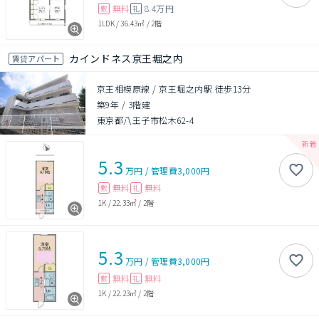
無料
8.4万円
敷
礼
1LDK
/
36.43㎡
/
2階
カインドネス京王堀之内
賃貸アパート
京王相模原線 / 京王堀之内駅 徒歩13分
築9年
/
3階建
東京都八王子市松木62-4
5.3
万円
/
管理費
3,000円
無料
無料
敷
礼
1K
/
22.33㎡
/
2階
5.3
万円
/
管理費
3,000円
無料
無料
敷
礼
1K
/
22.23㎡
/
2階