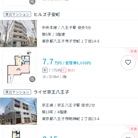
ヒルズ子安町
賃貸マンション
中央本線 / 八王子駅 徒歩5分
築5年
/
5階建
東京都八王子市子安町１丁目14-6
7.7
万円
/
管理費
6,000円
7.7万円
無料
敷
礼
1K
/
25.08㎡
/
2階
ライゼ京王八王子
賃貸マンション
京王線 / 京王八王子駅 徒歩2分
築10年
/
4階建
東京都八王子市明神町２丁目23-4