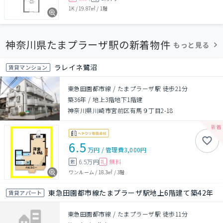
1K
/
19.87㎡
/
1階
神奈川県たまプラーザ駅の新着物件
もっと見る
ラレイネ鷺沼
賃貸マンション
東急田園都市線 / たまプラーザ駅 徒歩21分
築36年
/
地上3階地下1階建
神奈川県川崎市宮前区有馬９丁目2-18
6.5
万円
/
管理費
3,000円
6.5万円
無料
敷
礼
ワンルーム
/
18.3㎡
/
3階
東急田園都市線たまプラーザ駅地上6階建て築42年
賃貸アパート
東急田園都市線 / たまプラーザ駅 徒歩11分