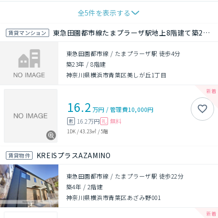
全
5
件を表示する
東急田園都市線たまプラーザ駅地上8階建て築24年
賃貸マンション
東急田園都市線 / たまプラーザ駅 徒歩4分
築23年
/
8階建
神奈川県横浜市青葉区美しが丘1丁目
16.2
万円
/
管理費
10,000円
16.2万円
無料
敷
礼
1DK
/
43.23㎡
/
5階
KREISプラスAZAMINO
賃貸物件
東急田園都市線 / たまプラーザ駅 徒歩22分
築4年
/
2階建
神奈川県横浜市青葉区あざみ野001