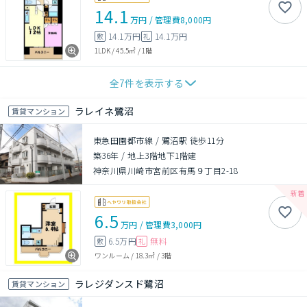
14.1
万円
/
管理費
8,000円
14.1万円
14.1万円
敷
礼
1LDK
/
45.5㎡
/
1階
全
7
件を表示する
ラレイネ鷺沼
賃貸マンション
東急田園都市線 / 鷺沼駅 徒歩11分
築36年
/
地上3階地下1階建
神奈川県川崎市宮前区有馬９丁目2-18
6.5
万円
/
管理費
3,000円
6.5万円
無料
敷
礼
ワンルーム
/
18.3㎡
/
3階
ラレジダンスド鷺沼
賃貸マンション