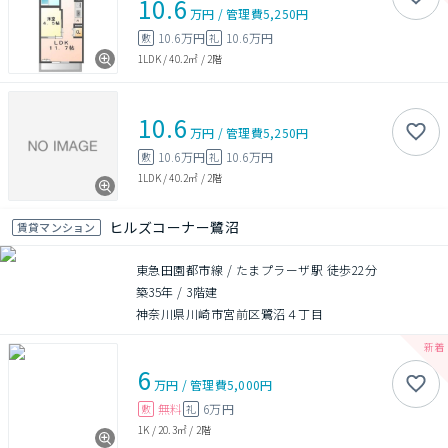
10.6
万円
/
管理費
5,250円
10.6万円
10.6万円
敷
礼
1LDK
/
40.2㎡
/
2階
10.6
万円
/
管理費
5,250円
10.6万円
10.6万円
敷
礼
1LDK
/
40.2㎡
/
2階
ヒルズコーナー鷺沼
賃貸マンション
東急田園都市線 / たまプラーザ駅 徒歩22分
築35年
/
3階建
神奈川県川崎市宮前区鷺沼４丁目
6
万円
/
管理費
5,000円
無料
6万円
敷
礼
1K
/
20.3㎡
/
2階