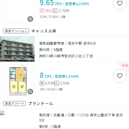
9.65
万円
/
管理費
4,000円
無料
17万円
敷
礼
1LDK
/
57.06㎡
/
1階
キャッスル岸
賃貸マンション
東急田園都市線 / 宮前平駅 徒歩6分
築40年
/
4階建
神奈川県川崎市宮前区小台２丁目
8
万円
/
管理費
3,000円
8万円
8万円
敷
礼
2DK
/
43.8㎡
/
4階
プランドール
賃貸アパート
南武線 / 武蔵溝ノ口駅 バス5分 森林公園前下車 徒歩
5分
築4年
/
2階建