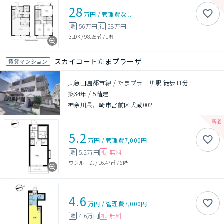
28
万円
/
管理費
なし
56万円
28万円
敷
礼
3LDK
/
98.28㎡
/
1階
スカイコートたまプラーザ
賃貸マンション
東急田園都市線 / たまプラーザ駅 徒歩11分
築34年
/
5階建
神奈川県川崎市宮前区犬蔵002
5.2
万円
/
管理費
7,000円
5.2万円
無料
敷
礼
ワンルーム
/
16.47㎡
/
5階
4.6
万円
/
管理費
7,000円
4.6万円
無料
敷
礼