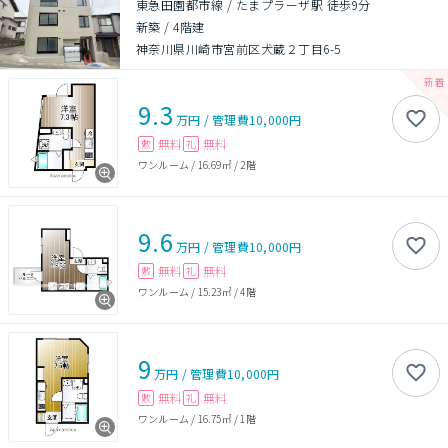
東急田園都市線 / たまプラーザ駅 徒歩9分
新築
/
4階建
神奈川県川崎市宮前区犬蔵２丁目6-5
9.3
万円
/
管理費
10,000円
無料
無料
敷
礼
ワンルーム
/
16.69㎡
/
2階
9.6
万円
/
管理費
10,000円
無料
無料
敷
礼
ワンルーム
/
15.23㎡
/
4階
9
万円
/
管理費
10,000円
無料
無料
敷
礼
ワンルーム
/
16.75㎡
/
1階