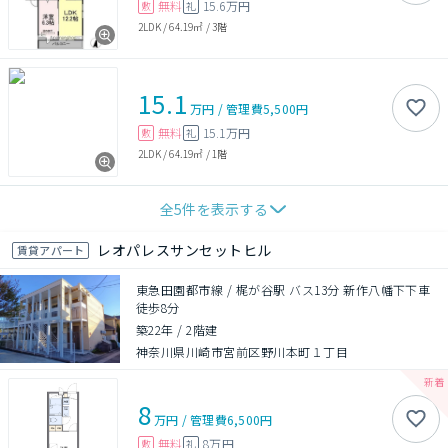
無料
15.6万円
敷
礼
2LDK
/
64.19㎡
/
3階
15.1
万円
/
管理費
5,500円
無料
15.1万円
敷
礼
2LDK
/
64.19㎡
/
1階
全
5
件を表示する
レオパレスサンセットヒル
賃貸アパート
東急田園都市線 / 梶が谷駅 バス13分 新作八幡下下車
徒歩8分
築22年
/
2階建
神奈川県川崎市宮前区野川本町１丁目
8
万円
/
管理費
6,500円
無料
8万円
敷
礼