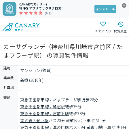
CANARY(カナリー)
物件をアプリでサクサク検索！
インストール
(4.8)
お気に入り
閲覧履歴
カーサグランデ（神奈川県川崎市宮前区 / た
まプラーザ駅） の賃貸物件情報
建物
マンション (鉄骨)
築年数
新築 (2010年)
駐車場
-
交通
東急田園都市線 / たまプラーザ駅
徒歩28分
東急田園都市線 / 鷺沼駅
徒歩35分
東急田園都市線 / 宮前平駅
徒歩38分
南武線 / 登戸駅
バス20分 蔵敷団地下車 徒歩1分
東急田園都市線 / 溝の口駅
バス25分 蔵敷団地下車 徒歩1分