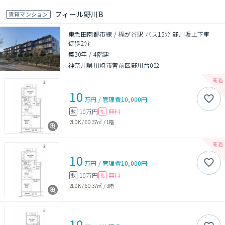
フィール野川B
賃貸マンション
東急田園都市線 / 梶が谷駅 バス15分 野川坂上下車
徒歩2分
築30年
/
4階建
神奈川県川崎市宮前区野川台002
10
万円
/
管理費
10,000円
10万円
無料
敷
礼
2LDK
/
60.37㎡
/
1階
10
万円
/
管理費
10,000円
10万円
無料
敷
礼
2LDK
/
60.37㎡
/
3階
10