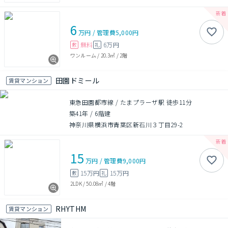
6
万円
/
管理費
5,000円
無料
6万円
敷
礼
ワンルーム
/
20.3㎡
/
2階
田園ドミール
賃貸マンション
東急田園都市線 / たまプラーザ駅 徒歩11分
築41年
/
6階建
神奈川県横浜市青葉区新石川３丁目29-2
15
万円
/
管理費
9,000円
15万円
15万円
敷
礼
2LDK
/
50.08㎡
/
4階
RHYTHM
賃貸マンション