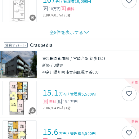
万円
/
管理費
10,000円
10万円
無料
敷
礼
2LDK
/
60.37㎡
/
3階
全
8
件を表示する
Craspedia
賃貸アパート
東急田園都市線 / 宮崎台駅 徒歩18分
新築
/
3階建
神奈川県川崎市宮前区梶ケ谷000
15.1
万円
/
管理費
5,500円
無料
15.1万円
敷
礼
2LDK
/
64.19㎡
/
1階
15.6
万円
/
管理費
5,500円