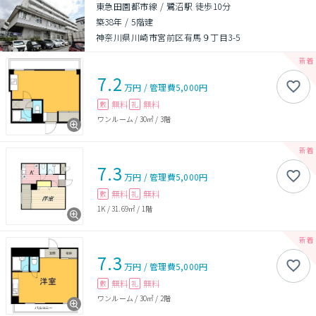
東急田園都市線 / 鷺沼駅 徒歩10分
築38年
/
5階建
神奈川県川崎市宮前区有馬９丁目3-5
7.2
万円
/
管理費
5,000円
無料
無料
敷
礼
ワンルーム
/
30㎡
/
3階
7.3
万円
/
管理費
5,000円
無料
無料
敷
礼
1K
/
31.69㎡
/
1階
7.3
万円
/
管理費
5,000円
無料
無料
敷
礼
ワンルーム
/
30㎡
/
2階