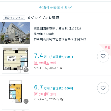
全
15
件を表示する
メゾンドヴィレ鷺沼
賃貸マンション
東急田園都市線 / 鷺沼駅 徒歩13分
築39年
/
4階建
神奈川県川崎市宮前区有馬９丁目3-22
7.4
万円
/
管理費
5,000円
無料
無料
敷
礼
ワンルーム
/
28.5㎡
/
1階
6.7
万円
/
管理費
5,000円
無料
無料
敷
礼
ワンルーム
/
27.37㎡
/
3階