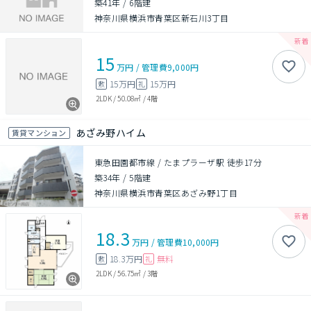
築41年
/
6階建
神奈川県横浜市青葉区新石川3丁目
15
万円
/
管理費
9,000円
15万円
15万円
敷
礼
2LDK
/
50.08㎡
/
4階
あざみ野ハイム
賃貸マンション
東急田園都市線 / たまプラーザ駅 徒歩17分
築34年
/
5階建
神奈川県横浜市青葉区あざみ野1丁目
18.3
万円
/
管理費
10,000円
18.3万円
無料
敷
礼
2LDK
/
56.75㎡
/
3階