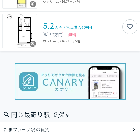
ワンルーム
/
16.37㎡
/
4階
5.2
万円
/
管理費
7,000円
5.2万円
無料
敷
礼
ワンルーム
/
16.47㎡
/
5階
同じ最寄り駅 で探す
たまプラーザ駅 の賃貸