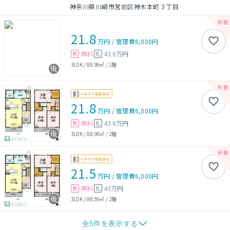
神奈川県川崎市宮前区神木本町３丁目
21.8
万円
/
管理費
6,000円
無料
43.6万円
敷
礼
3LDK
/
88.98㎡
/
1階
21.8
万円
/
管理費
6,000円
無料
43.6万円
敷
礼
3LDK
/
88.98㎡
/
2階
21.5
万円
/
管理費
6,000円
無料
43万円
敷
礼
3LDK
/
88.59㎡
/
2階
全
5
件を表示する