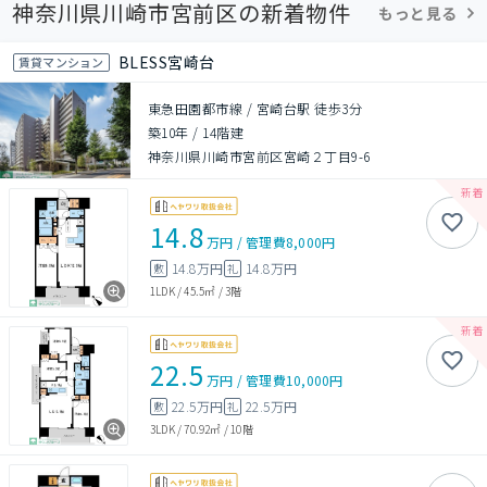
神奈川県川崎市宮前区の新着物件
もっと見る
BLESS宮崎台
賃貸マンション
東急田園都市線 / 宮崎台駅 徒歩3分
築10年
/
14階建
神奈川県川崎市宮前区宮崎２丁目9-6
14.8
万円
/
管理費
8,000円
14.8万円
14.8万円
敷
礼
1LDK
/
45.5㎡
/
3階
22.5
万円
/
管理費
10,000円
22.5万円
22.5万円
敷
礼
3LDK
/
70.92㎡
/
10階