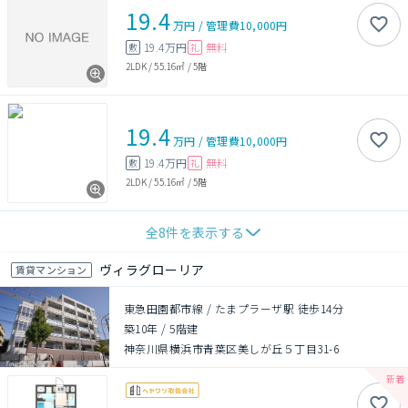
19.4
万円
/
管理費
10,000円
19.4万円
無料
敷
礼
2LDK
/
55.16㎡
/
5階
19.4
万円
/
管理費
10,000円
19.4万円
無料
敷
礼
2LDK
/
55.16㎡
/
5階
全
8
件を表示する
ヴィラグローリア
賃貸マンション
東急田園都市線 / たまプラーザ駅 徒歩14分
築10年
/
5階建
神奈川県横浜市青葉区美しが丘５丁目31-6