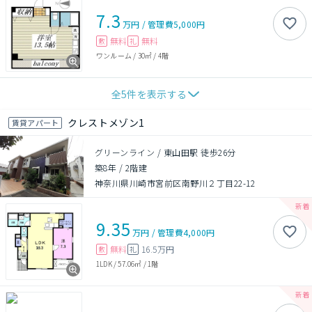
7.3
万円
/
管理費
5,000円
無料
無料
敷
礼
ワンルーム
/
30㎡
/
4階
全
5
件を表示する
クレストメゾン1
賃貸アパート
グリーンライン / 東山田駅 徒歩26分
築8年
/
2階建
神奈川県川崎市宮前区南野川２丁目22-12
9.35
万円
/
管理費
4,000円
無料
16.5万円
敷
礼
1LDK
/
57.06㎡
/
1階