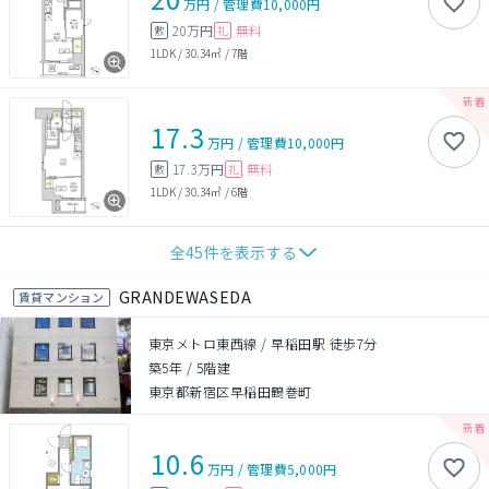
万円
/
管理費
10,000円
20万円
無料
敷
礼
1LDK
/
30.34㎡
/
7階
17.3
万円
/
管理費
10,000円
17.3万円
無料
敷
礼
1LDK
/
30.34㎡
/
6階
全
45
件を表示する
GRANDEWASEDA
賃貸マンション
東京メトロ東西線 / 早稲田駅 徒歩7分
築5年
/
5階建
東京都新宿区早稲田鶴巻町
10.6
万円
/
管理費
5,000円