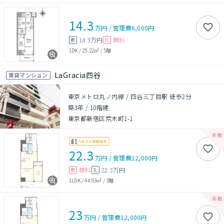
14.3
万円
/
管理費
6,000円
14.3万円
無料
敷
礼
1DK
/
25.22㎡
/
5階
LaGracia四谷
賃貸マンション
東京メトロ丸ノ内線 / 四谷三丁目駅 徒歩2分
築3年
/
10階建
東京都新宿区荒木町1-1
22.3
万円
/
管理費
12,000円
無料
22.3万円
敷
礼
1LDK
/
44.93㎡
/
3階
23
万円
/
管理費
12,000円