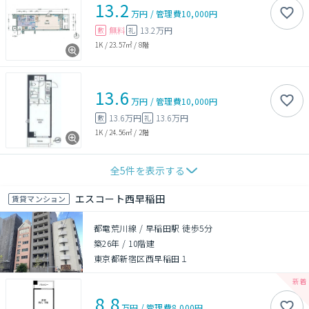
13.2
万円
/
管理費
10,000円
無料
13.2万円
敷
礼
1K
/
23.57㎡
/
8階
13.6
万円
/
管理費
10,000円
13.6万円
13.6万円
敷
礼
1K
/
24.56㎡
/
2階
全
5
件を表示する
エスコート西早稲田
賃貸マンション
都電荒川線 / 早稲田駅 徒歩5分
築26年
/
10階建
東京都新宿区西早稲田１
8.8
万円
/
管理費
8,000円