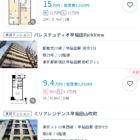
15
万円
/
管理費
5,000円
15万円
15万円
敷
礼
1DK
/
31.76㎡
/
1階
パレステュディオ早稲田ParkView
賃貸マンション
都電荒川線 / 早稲田駅 徒歩5分
築19年
/
10階建
東京都新宿区早稲田鶴巻町371-1
9.4
万円
/
管理費
5,000円
無料
9.4万円
敷
礼
1K
/
20.88㎡
/
10階
ミリアレジデンス早稲田山吹町
賃貸マンション
東京メトロ東西線 / 早稲田駅 徒歩9分
築9年
/
6階建