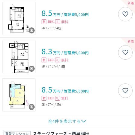
8.5
万円
/
管理費
5,000円
無料
無料
敷
礼
2K
/
27㎡
/
4階
8.3
万円
/
管理費
5,000円
無料
無料
敷
礼
2K
/
27.27㎡
/
2階
8.5
万円
/
管理費
5,000円
無料
無料
敷
礼
2K
/
27㎡
/
2階
全
4
件を表示する
ステージファースト西早稲田
賃貸マンション