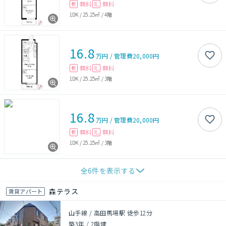
無料
無料
敷
礼
1DK
/
25.25㎡
/
4階
16.8
万円
/
管理費
20,000円
無料
無料
敷
礼
1DK
/
25.25㎡
/
3階
16.8
万円
/
管理費
20,000円
無料
無料
敷
礼
1DK
/
25.25㎡
/
3階
全
6
件を表示する
森テラス
賃貸アパート
山手線 / 高田馬場駅 徒歩12分
築3年
/
2階建