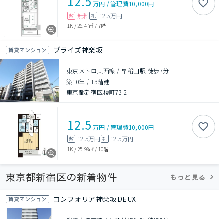
12.5
万円
/
管理費
10,000円
無料
12.5万円
敷
礼
1K
/
25.47㎡
/
7階
ブライズ神楽坂
賃貸マンション
東京メトロ東西線 / 早稲田駅 徒歩7分
築10年
/
13階建
東京都新宿区榎町73-2
12.5
万円
/
管理費
10,000円
12.5万円
12.5万円
敷
礼
1K
/
25.98㎡
/
10階
東京都新宿区の新着物件
もっと見る
コンフォリア神楽坂DEUX
賃貸マンション