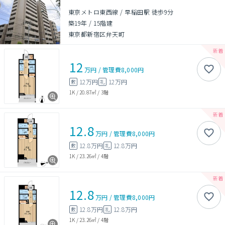
東京メトロ東西線 / 早稲田駅 徒歩9分
築19年
/
15階建
東京都新宿区弁天町
12
万円
/
管理費
8,000円
12万円
12万円
敷
礼
1K
/
20.87㎡
/
3階
12.8
万円
/
管理費
8,000円
12.8万円
12.8万円
敷
礼
1K
/
23.26㎡
/
4階
12.8
万円
/
管理費
8,000円
12.8万円
12.8万円
敷
礼
1K
/
23.26㎡
/
4階