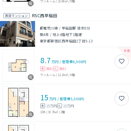
ワンルーム
/
21.66㎡
/
9階
RSC西早稲田
賃貸マンション
都電荒川線 / 早稲田駅 徒歩8分
築4年
/
地上4階地下1階建
東京都新宿区西早稲田2丁目5-13
8.7
万円
/
管理費
6,000円
無料
無料
敷
礼
ワンルーム
/
12.24㎡
/
4階
15
万円
/
管理費
5,000円
15万円
15万円
敷
礼
1DK
/
31.76㎡
/
2階