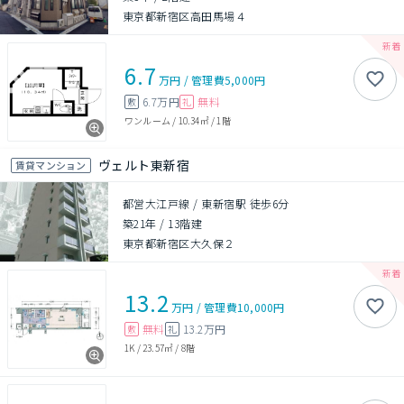
東京都新宿区高田馬場４
6.7
万円
/
管理費
5,000円
6.7万円
無料
敷
礼
ワンルーム
/
10.34㎡
/
1階
ヴェルト東新宿
賃貸マンション
都営大江戸線 / 東新宿駅 徒歩6分
築21年
/
13階建
東京都新宿区大久保２
13.2
万円
/
管理費
10,000円
無料
13.2万円
敷
礼
1K
/
23.57㎡
/
8階