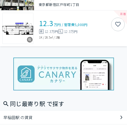
東京都新宿区戸塚町1丁目
12.3
万円
/
管理費
5,000円
12.3万円
12.3万円
敷
礼
1K
/
28.5㎡
/
1階
同じ最寄り駅 で探す
早稲田駅 の賃貸