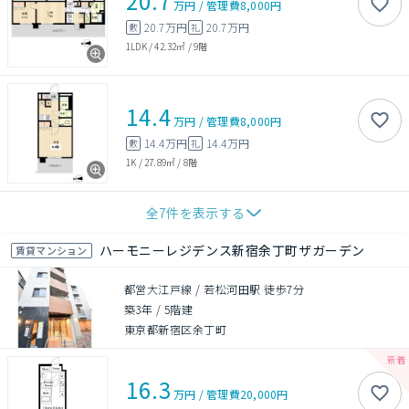
20.7
万円
/
管理費
8,000円
20.7万円
20.7万円
敷
礼
1LDK
/
42.32㎡
/
9階
14.4
万円
/
管理費
8,000円
14.4万円
14.4万円
敷
礼
1K
/
27.89㎡
/
8階
全
7
件を表示する
ハーモニーレジデンス新宿余丁町ザガーデン
賃貸マンション
都営大江戸線 / 若松河田駅 徒歩7分
築3年
/
5階建
東京都新宿区余丁町
16.3
万円
/
管理費
20,000円