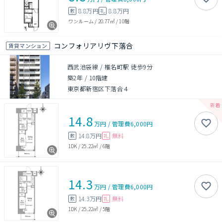
8.8万円
8.8万円
敷
礼
ワンルーム
/
20.77㎡
/
10階
コンフォリアリヴ下落合
賃貸マンション
西武池袋線 / 椎名町駅 徒歩9分
築2年
/
10階建
東京都新宿区下落合４
14.8
万円
/
管理費
6,000円
14.8万円
無料
敷
礼
1DK
/
25.22㎡
/
6階
14.3
万円
/
管理費
6,000円
14.3万円
無料
敷
礼
1DK
/
25.22㎡
/
5階