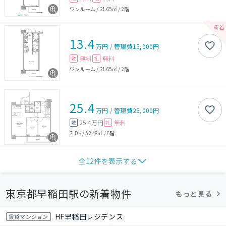
ワンルーム
/
21.65㎡
/
2階
13.4
万円
/
管理費
15,000円
無料
無料
敷
礼
ワンルーム
/
21.65㎡
/
2階
25.4
万円
/
管理費
25,000円
25.4万円
無料
敷
礼
2LDK
/
52.48㎡
/
6階
全
12
件を表示する
東京都早稲田駅の新着物件
もっと見る
HF早稲田レジデンス
賃貸マンション