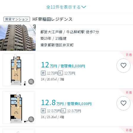
全
11
件を表示する
HF早稲田レジデンス
賃貸マンション
都営大江戸線 / 牛込柳町駅 徒歩7分
築19年
/
15階建
東京都新宿区弁天町
12
万円
/
管理費
8,000円
12万円
12万円
敷
礼
1K
/
20.87㎡
/
3階
12.8
万円
/
管理費
8,000円
12.8万円
12.8万円
敷
礼
1K
/
23.26㎡
/
4階