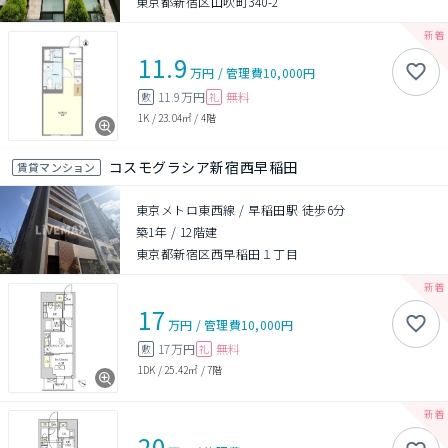
東京都新宿区山吹町340-2
11.9
万円
/
管理費
10,000円
11.9万円
無料
敷
礼
1K
/
23.04㎡
/
4階
コスモグラシア新宿西早稲田
賃貸マンション
東京メトロ東西線 / 早稲田駅 徒歩6分
築1年
/
12階建
東京都新宿区西早稲田１丁目
17
万円
/
管理費
10,000円
17万円
無料
敷
礼
1DK
/
25.42㎡
/
7階
20