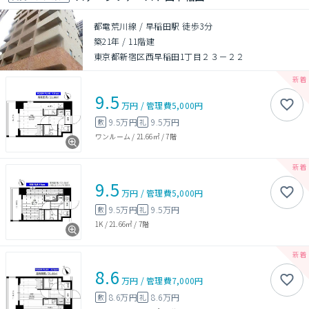
都電荒川線 / 早稲田駅 徒歩3分
築21年
/
11階建
東京都新宿区西早稲田1丁目２３－２２
9.5
万円
/
管理費
5,000円
9.5万円
9.5万円
敷
礼
ワンルーム
/
21.66㎡
/
7階
9.5
万円
/
管理費
5,000円
9.5万円
9.5万円
敷
礼
1K
/
21.66㎡
/
7階
8.6
万円
/
管理費
7,000円
8.6万円
8.6万円
敷
礼