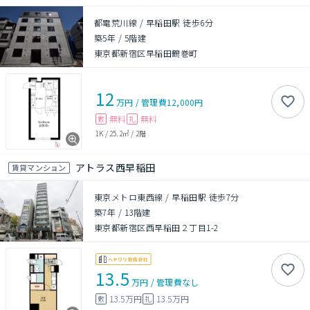
都電荒川線 / 早稲田駅 徒歩6分
築5年
/
5階建
東京都新宿区早稲田鶴巻町
12
万円
/
管理費
12,000円
無料
無料
敷
礼
1K
/
25.2㎡
/
2階
アトラス西早稲田
賃貸マンション
東京メトロ東西線 / 早稲田駅 徒歩7分
築7年
/
13階建
東京都新宿区西早稲田２丁目1-2
13.5
万円
/
管理費
なし
13.5万円
13.5万円
敷
礼