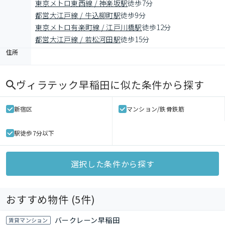
東京メトロ東西線 / 神楽坂駅
徒歩7分
都営大江戸線 / 牛込柳町駅
徒歩9分
東京メトロ有楽町線 / 江戸川橋駅
徒歩12分
都営大江戸線 / 若松河田駅
徒歩15分
住所
ヴィラテック早稲田
に似た条件から探す
新宿区
マンション/鉄骨鉄筋
駅徒歩7分以下
選択した条件から探す
おすすめ物件 (
5
件)
バークレーン早稲田
賃貸マンション