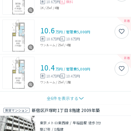
10.6万円
無料
敷
礼
1K
/
25㎡
/
4階
10.6
万円
/
管理費
5,000円
10.6万円
10.6万円
敷
礼
ワンルーム
/
25㎡
/
4階
10.4
万円
/
管理費
5,000円
10.4万円
10.4万円
敷
礼
ワンルーム
/
25㎡
/
1階
全
6
件を表示する
新宿区戸塚町1丁目 8階建 2009年築
賃貸マンション
東京メトロ東西線 / 早稲田駅 徒歩3分
築17年
/
8階建