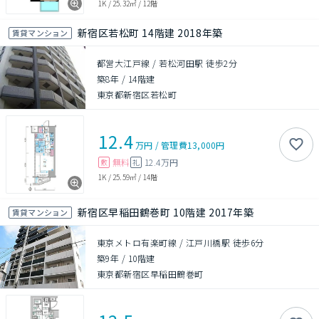
1K
/
25.32㎡
/
12階
新宿区若松町 14階建 2018年築
賃貸マンション
都営大江戸線 / 若松河田駅 徒歩2分
築8年
/
14階建
東京都新宿区若松町
12.4
万円
/
管理費
13,000円
無料
12.4万円
敷
礼
1K
/
25.59㎡
/
14階
新宿区早稲田鶴巻町 10階建 2017年築
賃貸マンション
東京メトロ有楽町線 / 江戸川橋駅 徒歩6分
築9年
/
10階建
東京都新宿区早稲田鶴巻町