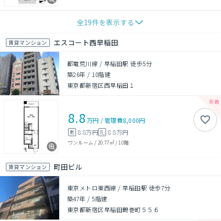
全
19
件を表示する
エスコート西早稲田
賃貸マンション
都電荒川線 / 早稲田駅 徒歩5分
築26年
/
10階建
東京都新宿区西早稲田１
8.8
万円
/
管理費
8,000円
8.8万円
8.8万円
敷
礼
ワンルーム
/
20.77㎡
/
10階
町田ビル
賃貸マンション
東京メトロ東西線 / 早稲田駅 徒歩7分
築47年
/
5階建
東京都新宿区早稲田鶴巻町５５６