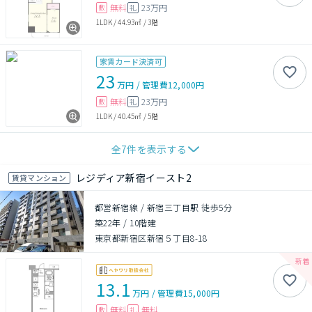
無料
23万円
敷
礼
1LDK
/
44.93㎡
/
3階
家賃カード決済可
23
万円
/
管理費
12,000円
無料
23万円
敷
礼
1LDK
/
40.45㎡
/
5階
全
7
件を表示する
レジディア新宿イースト2
賃貸マンション
都営新宿線 / 新宿三丁目駅 徒歩5分
築22年
/
10階建
東京都新宿区新宿５丁目8-18
13.1
万円
/
管理費
15,000円
無料
無料
敷
礼