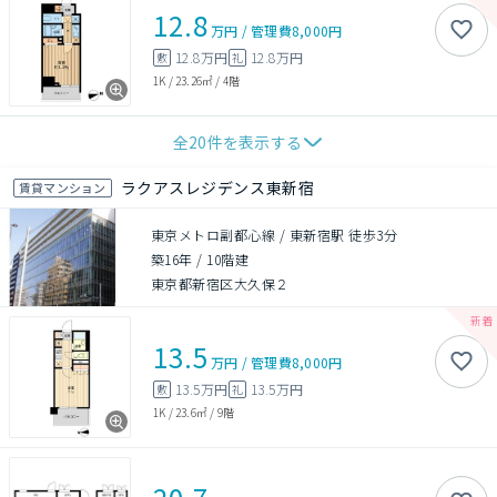
12.8
万円
/
管理費
8,000円
12.8万円
12.8万円
敷
礼
1K
/
23.26㎡
/
4階
全
20
件を表示する
ラクアスレジデンス東新宿
賃貸マンション
東京メトロ副都心線 / 東新宿駅 徒歩3分
築16年
/
10階建
東京都新宿区大久保２
13.5
万円
/
管理費
8,000円
13.5万円
13.5万円
敷
礼
1K
/
23.6㎡
/
9階