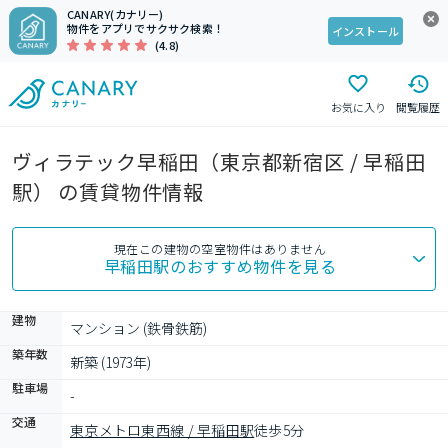
CANARY(カナリー)
物件をアプリでサクサク検索！
インストール
(4.8)
お気に入り
閲覧履歴
ヴィラテック早稲田（東京都新宿区 / 早稲田
駅） の賃貸物件情報
現在この建物の空室物件はありません
早稲田駅
のおすすめ物件を見る
建物
マンション (鉄骨鉄筋)
築年数
新築 (1973年)
駐車場
-
交通
東京メトロ東西線 / 早稲田駅
徒歩5分