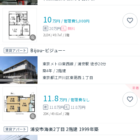
10
万円
/
管理費
5,000円
20万円
無料
敷
礼
2LDK
/
49.7㎡
/
1階
Bijou−ビジュー−
賃貸アパート
東京メトロ東西線 / 浦安駅 徒歩20分
築4年
/
2階建
東京都江戸川区東葛西１丁目
11.8
万円
/
管理費
なし
11.8万円
11.8万円
敷
礼
2DK
/
49.61㎡
/
2階
浦安市海楽2丁目 2階建 1999年築
賃貸アパート