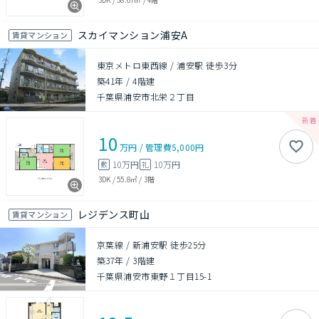
スカイマンション浦安A
賃貸マンション
東京メトロ東西線 / 浦安駅 徒歩3分
築41年
/
4階建
千葉県浦安市北栄２丁目
10
万円
/
管理費
5,000円
10万円
10万円
敷
礼
3DK
/
55.8㎡
/
3階
レジデンス町山
賃貸マンション
京葉線 / 新浦安駅 徒歩25分
築37年
/
3階建
千葉県浦安市東野１丁目15-1