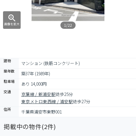
画像を拡大
1/22
建物
マンション (鉄筋コンクリート)
築年数
築37年 (1989年)
駐車場
あり 14,000円
交通
京葉線 / 新浦安駅
徒歩25分
東京メトロ東西線 / 浦安駅
徒歩27分
住所
千葉県浦安市東野001
掲載中の物件(
2
件)