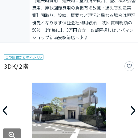
［退去時費用　退去時に室内清掃費用、畳、襖の張替
費用、原状回復費用の負担有※故意・過失等別途実
費］間取り、設備、概要など現況と異なる場合は現況
優先となります保証会社利用必須 　初回賃料総額の
50％　1年毎に1．3万円☆☆　お部屋探しはアパマン
ショップ新浦安駅前店へ♪♪
この建物からのPick Up
3DK/2階