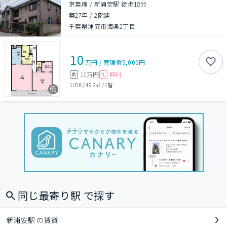
京葉線 / 新浦安駅 徒歩18分
築27年
/
2階建
千葉県浦安市海楽2丁目
10
万円
/
管理費
5,000円
10万円
無料
敷
礼
1LDK
/
49.2㎡
/
1階
同じ最寄り駅 で探す
新浦安駅 の賃貸