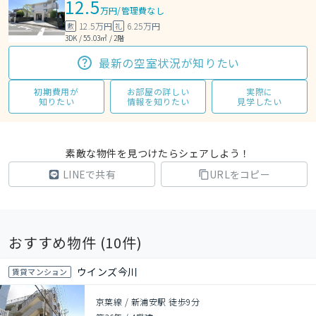
12.5
万円
/
管理費なし
12.5万円
6.25万円
敷
礼
3DK / 55.03㎡ / 2階
最新の空室状況が知りたい
初期費用が
お部屋の詳しい
実際に
知りたい
情報を知りたい
見学したい
素敵な物件を見つけたらシェアしよう！
LINEで共有
URLをコピー
おすすめ物件 (
10
件)
ウインズ今川
賃貸マンション
京葉線 / 新浦安駅 徒歩9分