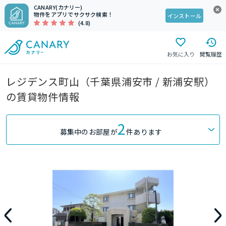
CANARY(カナリー)
物件をアプリでサクサク検索！
インストール
(4.8)
お気に入り
閲覧履歴
レジデンス町山（千葉県浦安市 / 新浦安駅）
の賃貸物件情報
2
募集中のお部屋が
件あります