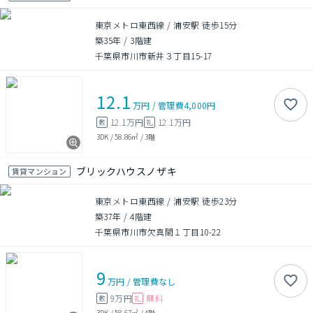
東京メトロ東西線 / 浦安駅 徒歩15分
築35年
/
3階建
千葉県市川市新井３丁目15-17
12.1
万円
/
管理費
4,000円
12.1万円
12.1万円
敷
礼
3DK
/
58.86㎡
/
3階
ブリックハウスノザキ
賃貸マンション
東京メトロ東西線 / 浦安駅 徒歩23分
築37年
/
4階建
千葉県市川市欠真間１丁目10-22
9
万円
/
管理費
なし
9万円
無料
敷
礼
3DK
/
58.67㎡
/
4階