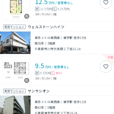
12.5
万円
/
管理費
なし
12.5万円
6.25万円
敷
礼
3DK
/
55.03㎡
/
2階
ウェルストーンハイツ
賃貸マンション
東京メトロ東西線 / 浦安駅 徒歩23分
築38年
/
3階建
千葉県市川市欠真間２丁目21-14
9.5
万円
/
管理費
なし
9.5万円
無料
敷
礼
2DK
/
50.23㎡
/
2階
サンサシオン
賃貸マンション
東京メトロ東西線 / 浦安駅 徒歩11分
築42年
/
5階建
千葉県浦安市北栄３丁目10-16