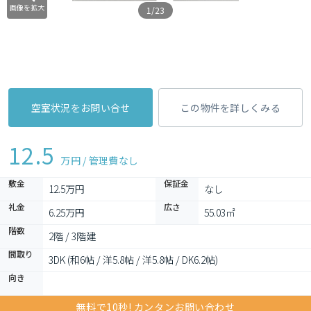
画像を拡大
1/23
空室状況をお問い合せ
この物件を詳しくみる
12.5
万円 / 管理費
なし
敷金
保証金
12.5万円
なし
礼金
広さ
6.25万円
55.03㎡
階数
2階 / 3階建
間取り
3DK (和6帖 / 洋5.8帖 / 洋5.8帖 / DK6.2帖)
向き
無料で10秒! カンタンお問い合わせ