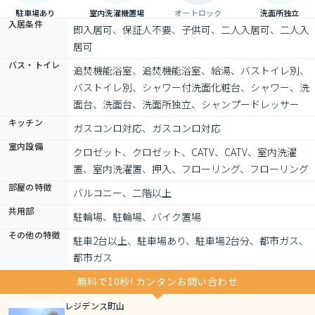
駐車場あり
室内洗濯機置場
オートロック
洗面所独立
入居条件
即入居可、保証人不要、子供可、二人入居可、二人入
居可
バス・トイレ
追焚機能浴室、追焚機能浴室、給湯、バストイレ別、
バストイレ別、シャワー付洗面化粧台、シャワー、洗
面台、洗面台、洗面所独立、シャンプードレッサー
キッチン
ガスコンロ対応、ガスコンロ対応
室内設備
クロゼット、クロゼット、CATV、CATV、室内洗濯
置、室内洗濯置、押入、フローリング、フローリング
部屋の特徴
バルコニー、二階以上
共用部
駐輪場、駐輪場、バイク置場
その他の特徴
駐車2台以上、駐車場あり、駐車場2台分、都市ガス、
都市ガス
無料で10秒! カンタンお問い合わせ
レジデンス町山