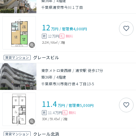
築36年
/
4階建
千葉県浦安市今川１丁目
12
万円
/
管理費
4,000円
12万円
無料
敷
礼
2LDK
/
66㎡
/
3階
グレースビル
賃貸マンション
東京メトロ東西線 / 浦安駅 徒歩17分
築36年
/
4階建
千葉県市川市南行徳４丁目13-5
11.4
万円
/
管理費
5,000円
11.4万円
無料
敷
礼
3DK
/
59.45㎡
/
2階
クレール北浜
賃貸マンション