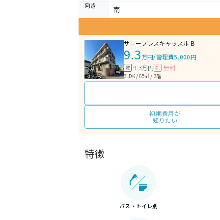
向き
南
サニープレスキャッスルＢ
9.3
万円
/
管理費5,000円
9.3万円
無料
敷
礼
3LDK / 65㎡ / 3階
初期費用が
知りたい
特徴
バス・トイレ別