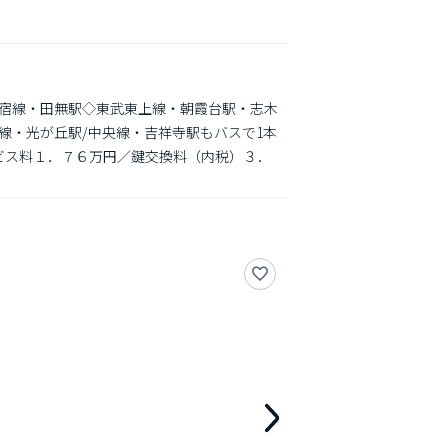
宿線・田無駅◇東武東上線・朝霞台駅・志木
・光が丘駅/中央線・吉祥寺駅もバスで1本 
心サービス料１．７６万円／鍵交換料（内税）３．