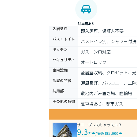
駐車場あり
入居条件
即入居可、保証人不要
バス・トイレ
バストイレ別、シャワー付洗
キッチン
ガスコンロ対応
セキュリティ
オートロック
室内設備
全居室収納、クロゼット、光
部屋の特徴
通風良好、バルコニー、二階
共用部
敷地内ごみ置き場、駐輪場
その他の特徴
駐車場あり、都市ガス
サニープレスキャッスルＢ
9.3
万円
/
管理費5,000円