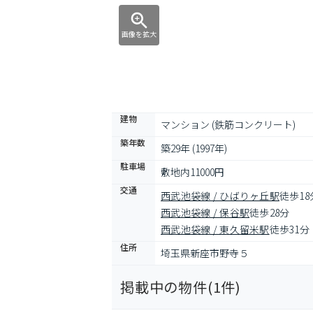
画像を拡大
建物
マンション (鉄筋コンクリート)
築年数
築29年 (1997年)
駐車場
敷地内11000円
交通
西武池袋線 / ひばりヶ丘駅
徒歩18
西武池袋線 / 保谷駅
徒歩28分
西武池袋線 / 東久留米駅
徒歩31分
住所
埼玉県新座市野寺５
掲載中の物件(
1
件)