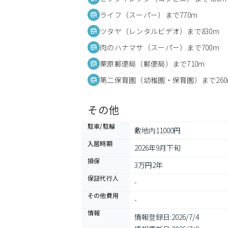
ライフ（スーパー）まで770m
ツタヤ（レンタルビデオ）まで830m
肉のハナマサ（スーパー）まで700m
栗原郵便局（郵便局）まで710m
第二保育園（幼稚園・保育園）まで260
その他
駐車/駐輪
敷地内11000円
入居時期
2026年9月下旬
損保
3万円2年
保証代行人
-
その他費用
-
情報
情報登録日:
2026/7/4