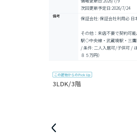
情報更新日:
2026/7/9
次回更新予定日:
2026/7/24
備考
保証会社: 保証会社利用必 
その他：来店不要で契約可能
駅◇中央線・武蔵境駅・三鷹
/ 条件: 二人入居可/子供可
８５万円）
この建物からのPick Up
3LDK/3階