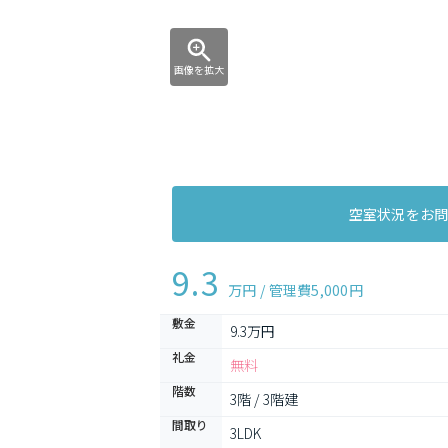
画像を拡大
空室状況をお
9.3
万円 / 管理費
5,000円
敷金
9.3万円
礼金
無料
階数
3階 / 3階建
間取り
3LDK 