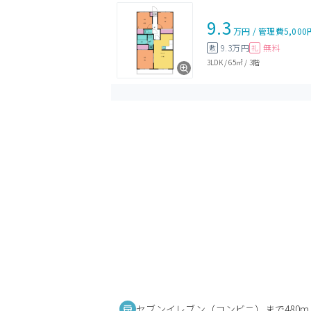
9.3
万円
/
管理費
5,000
9.3万円
無料
敷
礼
3LDK
/
65㎡
/
3階
セブンイレブン（コンビニ）まで480m