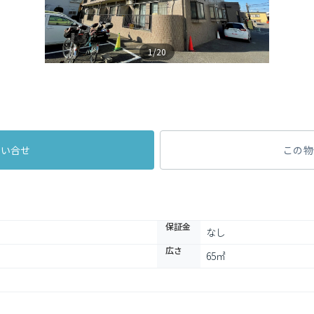
1/20
問い合せ
この物
保証金
なし
広さ
65㎡