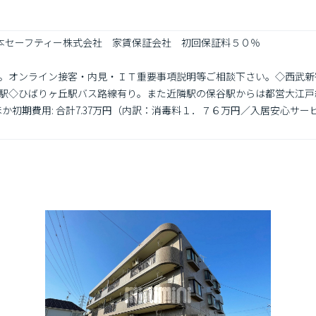
日本セーフティー株式会社　家賃保証会社　初回保証料５０％

。オンライン接客・内見・ＩＴ重要事項説明等ご相談下さい。◇西武新
駅◇ひばりヶ丘駅バス路線有り。また近隣駅の保谷駅からは都営大江戸線
 / ほか初期費用: 合計7.37万円（内訳：消毒料１．７６万円／入居安