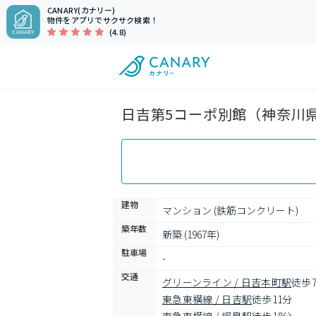
CANARY(カナリー)
物件をアプリでサクサク検索！
(4.8)
日吉第5コーポ別館（神奈川県
建物
マンション (鉄筋コンクリート)
築年数
新築 (1967年)
駐車場
-
交通
グリーンライン / 日吉本町駅
徒歩
東急東横線 / 日吉駅
徒歩11分