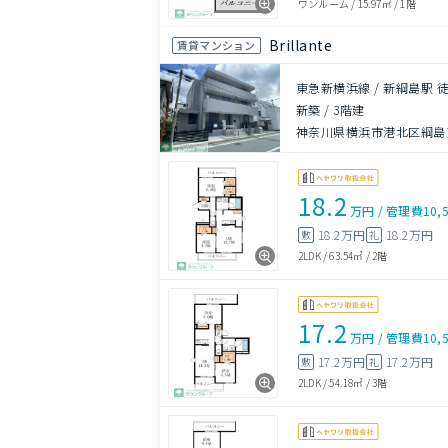
ワンルーム
/
15.97㎡
/
1階
Brillante
賃貸マンション
東急新横浜線 / 新綱島駅 徒
新築
/
3階建
神奈川県横浜市港北区綱島
18.2
万円
/
管理費
10,
18.2万円
18.2万円
敷
礼
2LDK
/
63.54㎡
/
2階
17.2
万円
/
管理費
10,
17.2万円
17.2万円
敷
礼
2LDK
/
54.18㎡
/
3階