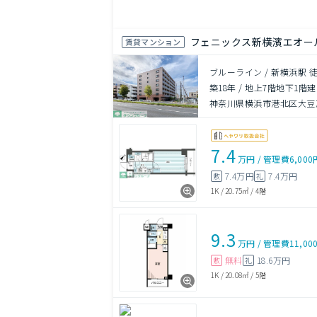
フェニックス新横濱エオー
賃貸マンション
ブルーライン / 新横浜駅 徒
築18年
/
地上7階地下1階建
神奈川県横浜市港北区大豆戸町
7.4
万円
/
管理費
6,000
7.4万円
7.4万円
敷
礼
1K
/
20.75㎡
/
4階
9.3
万円
/
管理費
11,00
無料
18.6万円
敷
礼
1K
/
20.08㎡
/
5階