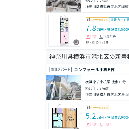
築10年
/
3階建
神奈川県横浜市港北区綱島西
家賃カード
7.8
万円
/
管理費
3,500
無料
7.8万円
敷
礼
1K
/
26.15㎡
/
1階
神奈川県横浜市港北区の新着
コンフォール小机B棟
賃貸アパート
横浜線 / 小机駅 徒歩10分
築19年
/
2階建
神奈川県横浜市港北区鳥山
5.2
万円
/
管理費
3,000
無料
無料
敷
礼