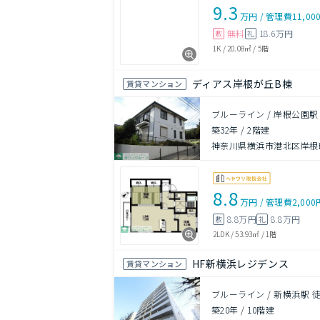
9.3
万円
/
管理費
11,00
無料
18.6万円
敷
礼
1K
/
20.08㎡
/
5階
ディアス岸根が丘B棟
賃貸マンション
ブルーライン / 岸根公園駅
築32年
/
2階建
神奈川県横浜市港北区岸根
8.8
万円
/
管理費
2,000
8.8万円
8.8万円
敷
礼
2LDK
/
53.93㎡
/
1階
HF新横浜レジデンス
賃貸マンション
ブルーライン / 新横浜駅 徒
築20年
/
10階建