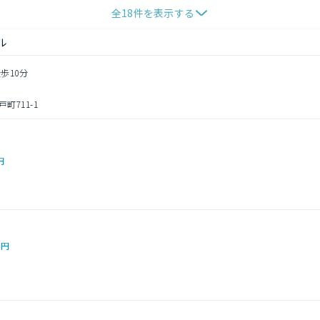
全
18
件を表示する
ル
歩10分
711-1
円
0円