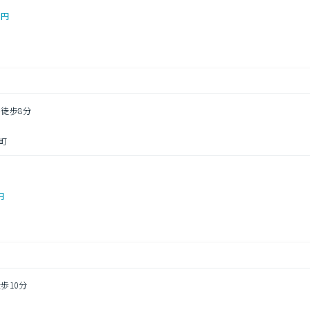
0円
 徒歩8分
町
円
歩10分