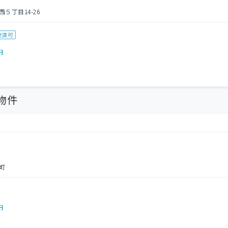
５丁目14-26
決済可
円
物件
町
円