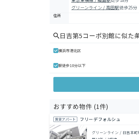
東急東横線 / 綱島駅
徒歩18分
グリーンライン / 高田駅
徒歩25分
住所
日吉第5コーポ別館
に似た
横浜市港北区
駅徒歩10分以下
おすすめ物件 (
1
件)
フリーデフォルシュ
賃貸アパート
グリーンライン / 日吉本町