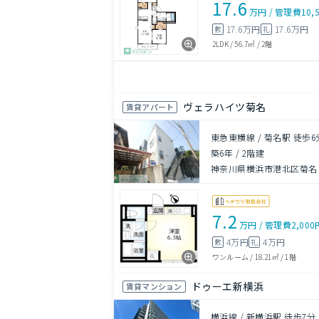
17.6
万円
/
管理費
10,
17.6万円
17.6万円
敷
礼
2LDK
/
56.7㎡
/
2階
ヴェラハイツ菊名
賃貸アパート
東急東横線 / 菊名駅 徒歩6
築6年
/
2階建
神奈川県横浜市港北区菊名
7.2
万円
/
管理費
2,000
4万円
4万円
敷
礼
ワンルーム
/
18.21㎡
/
1階
ドゥーエ新横浜
賃貸マンション
横浜線 / 新横浜駅 徒歩7分