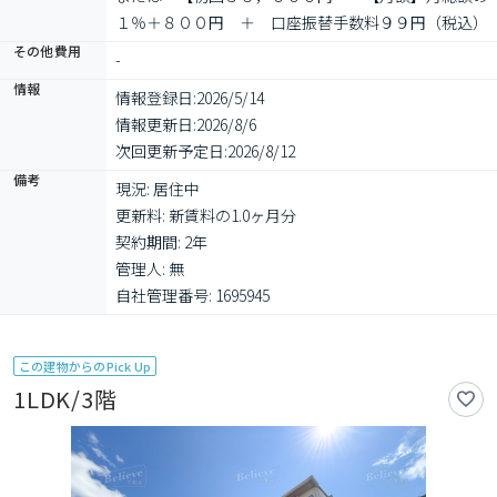
１％＋８００円　＋　口座振替手数料９９円（税込）
その他費用
-
情報
情報登録日:
2026/5/14
情報更新日:
2026/8/6
次回更新予定日:
2026/8/12
備考
現況: 居住中

更新料: 新賃料の1.0ヶ月分

契約期間: 2年

管理人: 無

自社管理番号: 1695945
この建物からのPick Up
1LDK/3階