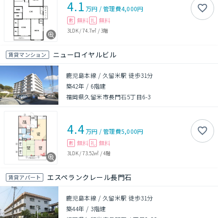
4.1
万円
/
管理費
4,000円
無料
無料
敷
礼
3LDK
/
74.7㎡
/
3階
ニューロイヤルビル
賃貸マンション
鹿児島本線 / 久留米駅 徒歩31分
築42年
/
6階建
福岡県久留米市長門石5丁目6-3
4.4
万円
/
管理費
5,000円
無料
無料
敷
礼
3LDK
/
73.52㎡
/
4階
エスペランクレール長門石
賃貸アパート
鹿児島本線 / 久留米駅 徒歩31分
築44年
/
3階建