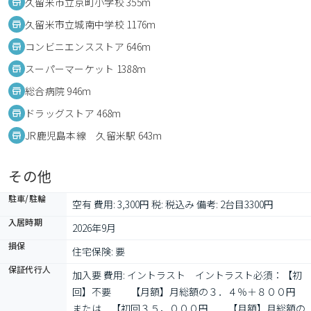
久留米市立京町小学校 355m
久留米市立城南中学校 1176m
コンビニエンスストア 646m
スーパーマーケット 1388m
総合病院 946m
ドラッグストア 468m
JR鹿児島本線 久留米駅 643m
その他
駐車/駐輪
空有 費用: 3,300円 税: 税込み 備考: 2台目3300円
入居時期
2026年9月
損保
住宅保険: 要
保証代行人
加入要 費用: イントラスト　イントラスト必須：【初
回】不要　　【月額】月総額の３．４％＋８００円　
または　【初回３５，０００円　　【月額】月総額の