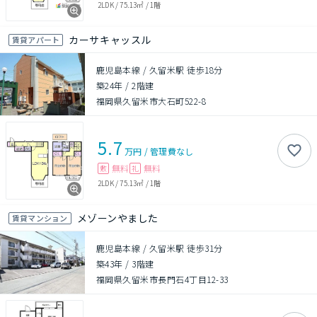
2LDK
/
75.13㎡
/
1階
カーサキャッスル
賃貸アパート
鹿児島本線 / 久留米駅 徒歩18分
築24年
/
2階建
福岡県久留米市大石町522-8
5.7
万円
/
管理費
なし
無料
無料
敷
礼
2LDK
/
75.13㎡
/
1階
メゾーンやました
賃貸マンション
鹿児島本線 / 久留米駅 徒歩31分
築43年
/
3階建
福岡県久留米市長門石4丁目12-33