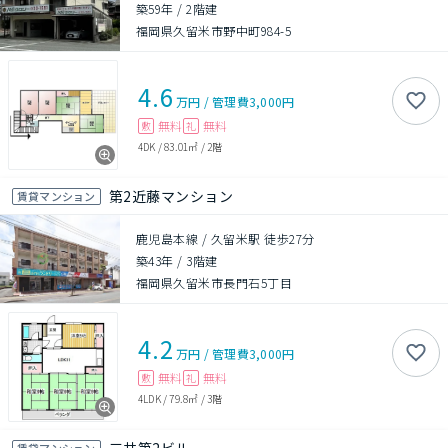
築59年
/
2階建
福岡県久留米市野中町984-5
4.6
万円
/
管理費
3,000円
無料
無料
敷
礼
4DK
/
83.01㎡
/
2階
第2近藤マンション
賃貸マンション
鹿児島本線 / 久留米駅 徒歩27分
築43年
/
3階建
福岡県久留米市長門石5丁目
4.2
万円
/
管理費
3,000円
無料
無料
敷
礼
4LDK
/
79.8㎡
/
3階
賃貸マンション