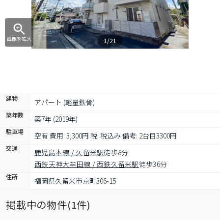
画像を拡大
1/21
建物
アパート (軽量鉄骨)
築年数
築7年 (2019年)
駐車場
空有 費用: 3,300円 税: 税込み 備考: 2台目3300円
交通
鹿児島本線 / 久留米駅
徒歩8分
西鉄天神大牟田線 / 西鉄久留米駅
徒歩36分
住所
福岡県久留米市京町306-15
掲載中の物件(
1
件)