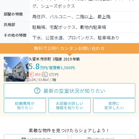
グ、シューズボックス
部屋の特徴
角住戸、バルコニー、二階以上、最上階
共用部
駐輪場、宅配ボックス、敷地内駐車場
その他の特徴
下水、公営水道、プロパンガス、駐車場あり
無料で10秒! カンタンお問い合わせ
久留米市京町 3階建 2019年築
5.8
万円
/
管理費3,500円
無料
6万円
敷
礼
1LDK / 33.48㎡ / 3階
最新の空室状況が知りたい
初期費用が
お部屋の詳しい
実際に
知りたい
情報を知りたい
見学したい
素敵な物件を見つけたらシェアしよう！