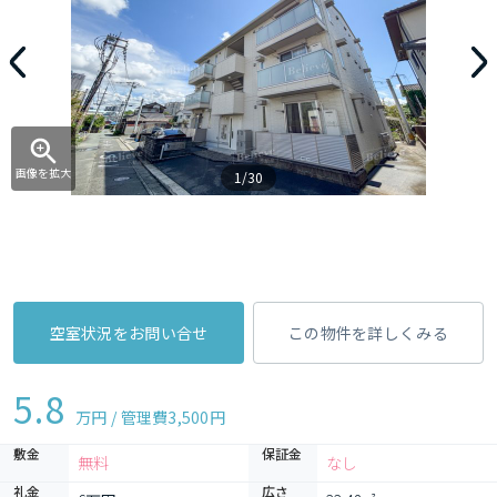
画像を拡大
1/30
空室状況をお問い合せ
この物件を詳しくみる
5.8
万円 / 管理費
3,500円
敷金
保証金
無料
なし
礼金
広さ