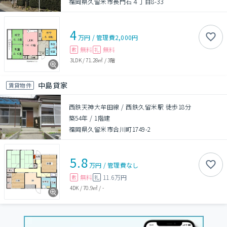
福岡県久留米市長門石４丁目8-33
4
万円
/
管理費
2,000円
無料
無料
敷
礼
3LDK
/
71.28㎡
/
3階
中島貸家
賃貸物件
西鉄天神大牟田線 / 西鉄久留米駅 徒歩18分
築54年
/
1階建
福岡県久留米市合川町1749-2
5.8
万円
/
管理費
なし
無料
11.6万円
敷
礼
4DK
/
70.9㎡
/
-