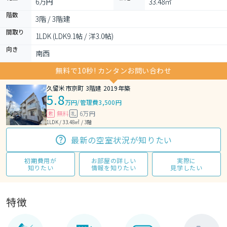
6万円
33.48㎡
階数
3階 / 3階建
間取り
1LDK (LDK9.1帖 / 洋3.0帖)
向き
南西
無料で10秒! カンタンお問い合わせ
久留米市京町 3階建 2019年築
5.8
万円
/
管理費3,500円
無料
6万円
敷
礼
1LDK / 33.48㎡ / 3階
最新の空室状況が知りたい
初期費用が
お部屋の詳しい
実際に
知りたい
情報を知りたい
見学したい
特徴