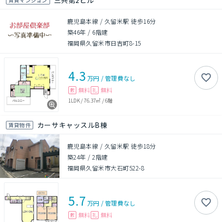
三共第2ビル
鹿児島本線 / 久留米駅 徒歩16分
築46年
/
6階建
福岡県久留米市日吉町8-15
4.3
万円
/
管理費
なし
無料
無料
敷
礼
1LDK
/
76.37㎡
/
6階
カーサキャッスルB棟
賃貸物件
鹿児島本線 / 久留米駅 徒歩18分
築24年
/
2階建
福岡県久留米市大石町522-8
5.7
万円
/
管理費
なし
無料
無料
敷
礼