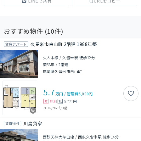
LINEで共有
URLをコピー
おすすめ物件 (
10
件)
久留米市白山町 2階建 1988年築
賃貸アパート
久大本線 / 久留米駅 徒歩12分
築38年
/
2階建
福岡県久留米市白山町
5.7
万円
/
管理費
5,000円
無料
5.7万円
敷
礼
3LDK
/
96㎡
/
1階
川島貸家
賃貸物件
西鉄天神大牟田線 / 西鉄久留米駅 徒歩14分