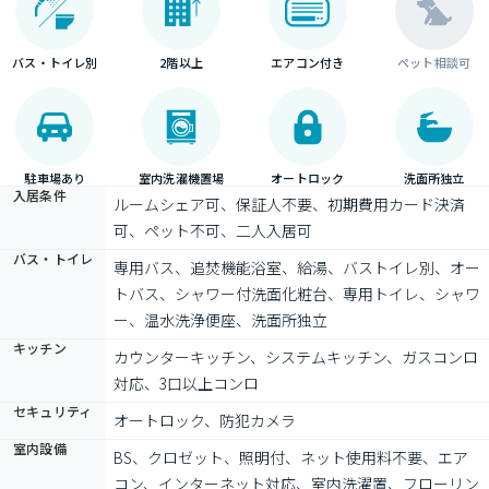
バス・トイレ別
2階以上
エアコン付き
ペット相談可
駐車場あり
室内洗濯機置場
オートロック
洗面所独立
入居条件
ルームシェア可、保証人不要、初期費用カード決済
可、ペット不可、二人入居可
バス・トイレ
専用バス、追焚機能浴室、給湯、バストイレ別、オー
トバス、シャワー付洗面化粧台、専用トイレ、シャワ
ー、温水洗浄便座、洗面所独立
キッチン
カウンターキッチン、システムキッチン、ガスコンロ
対応、3口以上コンロ
セキュリティ
オートロック、防犯カメラ
室内設備
BS、クロゼット、照明付、ネット使用料不要、エア
コン、インターネット対応、室内洗濯置、フローリン