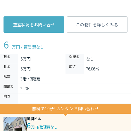
空室状況をお問い合せ
この物件を詳しくみる
6
万円 / 管理費
なし
敷金
保証金
6万円
なし
礼金
広さ
6万円
76.06㎡
階数
3階 / 3階建
間取り
3LDK 
向き
無料で10秒! カンタンお問い合わせ
風間ビル
6
万円
/
管理費なし