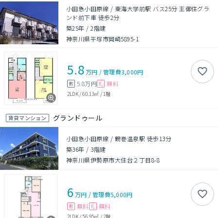
小田急小田原線 / 東海大学前駅 バス25分 王御住グラ
ンド前下車 徒歩2分
築25年
/
2階建
神奈川県平塚市岡崎5895-1
5.8
万円
/
管理費
3,000円
5.8万円
無料
敷
礼
2LDK
/
60.13㎡
/
1階
グランドゥール
賃貸マンション
小田急小田原線 / 鶴巻温泉駅 徒歩13分
築36年
/
3階建
神奈川県伊勢原市大住台２丁目8-8
6
万円
/
管理費
5,000円
無料
無料
敷
礼
2LDK
/
56.95㎡
/
2階