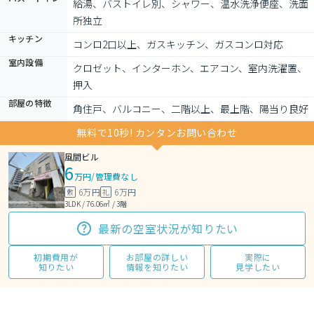
給湯、バストイレ別、シャワー、温水洗浄便座、洗面
所独立
キッチン
コンロ2口以上、ガスキッチン、ガスコンロ対応
室内設備
クロゼット、インターホン、エアコン、室内洗濯置、
押入
部屋の特徴
角住戸、バルコニー、二階以上、最上階、陽当り良好
無料で10秒! カンタンお問い合わせ
風間ビル
6
万円
/
管理費なし
6万円
6万円
敷
礼
3LDK / 76.06㎡ / 3階
最新の空室状況が知りたい
初期費用が
お部屋の詳しい
実際に
知りたい
情報を知りたい
見学したい