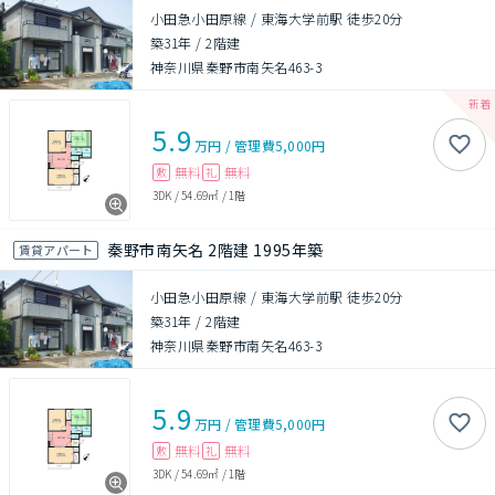
小田急小田原線 / 東海大学前駅 徒歩20分
築31年
/
2階建
神奈川県秦野市南矢名463-3
5.9
万円
/
管理費
5,000円
無料
無料
敷
礼
3DK
/
54.69㎡
/
1階
秦野市南矢名 2階建 1995年築
賃貸アパート
小田急小田原線 / 東海大学前駅 徒歩20分
築31年
/
2階建
神奈川県秦野市南矢名463-3
5.9
万円
/
管理費
5,000円
無料
無料
敷
礼
3DK
/
54.69㎡
/
1階