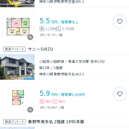
神奈川県伊勢原市笠窪449-1
5.5
万円
/
管理費
なし
11万円
5.5万円
敷
礼
3DK
/
54.7㎡
/
1階
サニーSHIZU
賃貸アパート
小田急小田原線 / 東海大学前駅 徒歩20分
築31年
/
2階建
神奈川県秦野市南矢名463-3
5.9
万円
/
管理費
5,000円
無料
無料
敷
礼
3DK
/
54.69㎡
/
1階
秦野市南矢名 2階建 1995年築
賃貸アパート