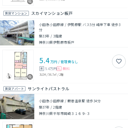
スカイマンション板戸
賃貸マンション
小田急小田原線 / 伊勢原駅 バス5分 峰岸下車 徒歩3
分
築33年
/
3階建
神奈川県伊勢原市板戸
5.4
万円
/
管理費
なし
5.4万円
無料
敷
礼
3LDK
/
56.7㎡
/
2階
サンライトパストラル
賃貸アパート
小田急小田原線 / 鶴巻温泉駅 徒歩34分
築37年
/
2階建
神奈川県平塚市岡崎３１６９-３