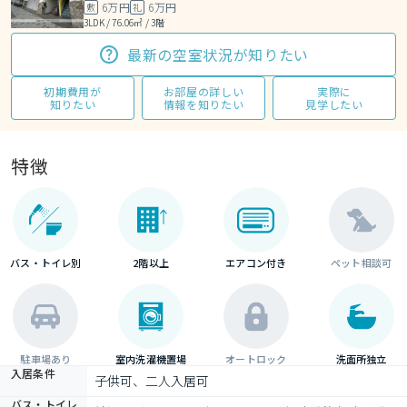
6万円
6万円
敷
礼
3LDK / 76.06㎡ / 3階
最新の空室状況が知りたい
初期費用が
お部屋の詳しい
実際に
知りたい
情報を知りたい
見学したい
特徴
バス・トイレ別
2階以上
エアコン付き
ペット相談可
駐車場あり
室内洗濯機置場
オートロック
洗面所独立
入居条件
子供可、二人入居可
バス・トイレ