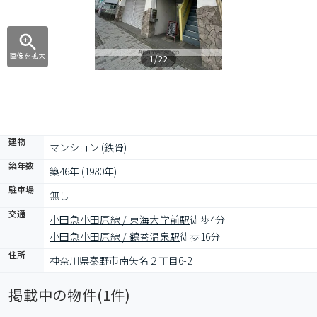
画像を拡大
1/22
建物
マンション (鉄骨)
築年数
築46年 (1980年)
駐車場
無し
交通
小田急小田原線 / 東海大学前駅
徒歩4分
小田急小田原線 / 鶴巻温泉駅
徒歩16分
住所
神奈川県秦野市南矢名２丁目6-2
掲載中の物件(
1
件)