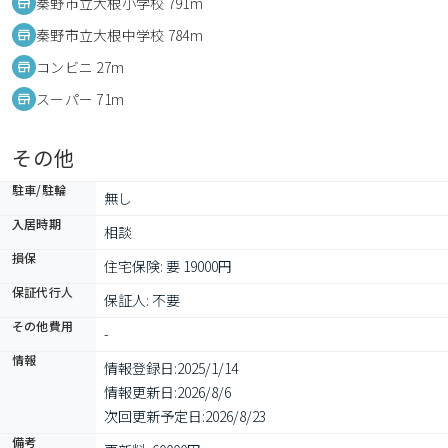
秦野市立大根小学校 791m
秦野市立大根中学校 784m
コンビニ 27m
スーパー 71m
その他
駐車/駐輪
無し
入居時期
相談
損保
住宅保険: 要 19000円
保証代行人
保証人: 不要
その他費用
-
情報
情報登録日:
2025/1/14
情報更新日:
2026/8/6
次回更新予定日:
2026/8/23
備考