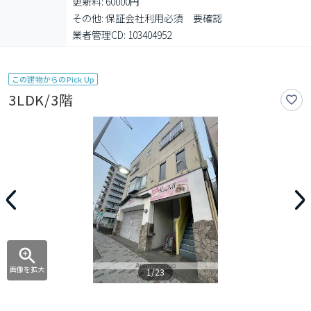
更新料: 60000円

その他: 保証会社利用必須　要確認

業者管理CD: 103404952
この建物からのPick Up
3LDK/3階
画像を拡大
1/23