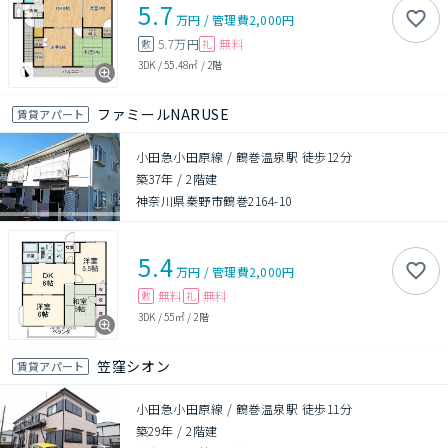
5.7
万円
/
管理費
2,000円
5.7万円
無料
敷
礼
3DK
/
55.48㎡
/
2階
ファミールNARUSE
賃貸アパート
小田急小田原線 / 鶴巻温泉駅 徒歩12分
築37年
/
2階建
神奈川県秦野市鶴巻2164-10
5.4
万円
/
管理費
2,000円
無料
無料
敷
礼
3DK
/
55㎡
/
2階
笠窪シオン
賃貸アパート
小田急小田原線 / 鶴巻温泉駅 徒歩11分
築29年
/
2階建