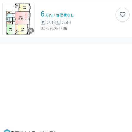
6
万円
/
管理費
なし
6万円
6万円
敷
礼
3LDK
/
76.06㎡
/
3階