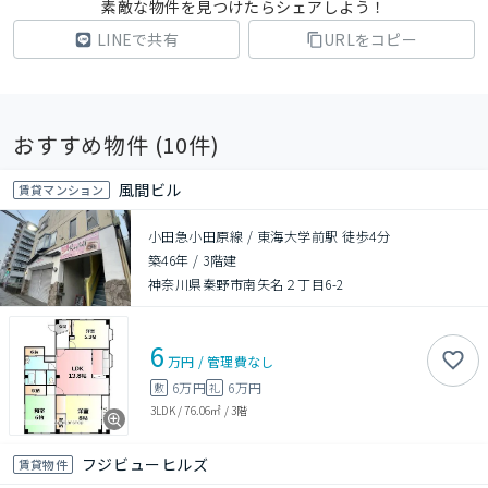
素敵な物件を見つけたらシェアしよう！
LINEで共有
URLをコピー
おすすめ物件 (
10
件)
風間ビル
賃貸マンション
小田急小田原線 / 東海大学前駅 徒歩4分
築46年
/
3階建
神奈川県秦野市南矢名２丁目6-2
6
万円
/
管理費
なし
6万円
6万円
敷
礼
3LDK
/
76.06㎡
/
3階
フジビューヒルズ
賃貸物件