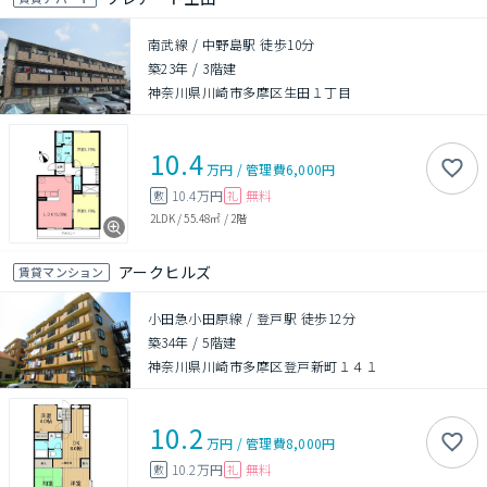
南武線 / 中野島駅 徒歩10分
築23年
/
3階建
神奈川県川崎市多摩区生田１丁目
10.4
万円
/
管理費
6,000円
10.4万円
無料
敷
礼
2LDK
/
55.48㎡
/
2階
アークヒルズ
賃貸マンション
小田急小田原線 / 登戸駅 徒歩12分
築34年
/
5階建
神奈川県川崎市多摩区登戸新町１４１
10.2
万円
/
管理費
8,000円
10.2万円
無料
敷
礼