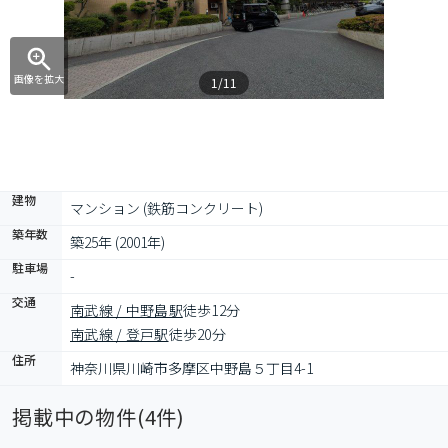
画像を拡大
1/11
建物
マンション (鉄筋コンクリート)
築年数
築25年 (2001年)
駐車場
-
交通
南武線 / 中野島駅
徒歩12分
南武線 / 登戸駅
徒歩20分
住所
神奈川県川崎市多摩区中野島５丁目4-1
掲載中の物件(
4
件)