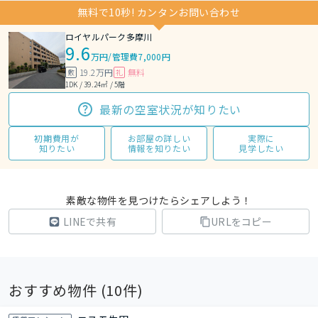
無料で10秒! カンタンお問い合わせ
ロイヤルパーク多摩川
9.6
万円
/
管理費7,000円
19.2万円
無料
敷
礼
1DK / 39.24㎡ / 5階
最新の空室状況が知りたい
初期費用が
お部屋の詳しい
実際に
知りたい
情報を知りたい
見学したい
素敵な物件を見つけたらシェアしよう！
LINEで共有
URLをコピー
おすすめ物件 (
10
件)