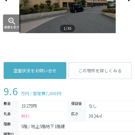
画像を拡大
1/30
空室状況をお問い合せ
この物件を詳しくみる
9.6
万円 / 管理費
7,000円
敷金
保証金
19.2万円
なし
礼金
広さ
無料
39.24㎡
階数
5階 / 地上5階地下1階建
間取り