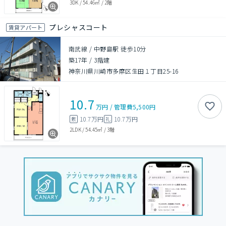
3DK
/
54.46㎡
/
2階
プレシャスコート
賃貸アパート
南武線 / 中野島駅 徒歩10分
築17年
/
3階建
神奈川県川崎市多摩区生田１丁目25-16
10.7
万円
/
管理費
5,500円
10.7万円
10.7万円
敷
礼
2LDK
/
54.45㎡
/
3階