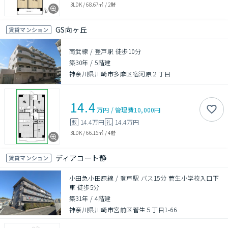
3LDK
/
68.67㎡
/
2階
GS向ヶ丘
賃貸マンション
南武線 / 登戸駅 徒歩10分
築30年
/
5階建
神奈川県川崎市多摩区宿河原２丁目
14.4
万円
/
管理費
10,000円
14.4万円
14.4万円
敷
礼
3LDK
/
66.15㎡
/
4階
ディアコート静
賃貸マンション
小田急小田原線 / 登戸駅 バス15分 菅生小学校入口下
車 徒歩5分
築31年
/
4階建
神奈川県川崎市宮前区菅生５丁目1-66