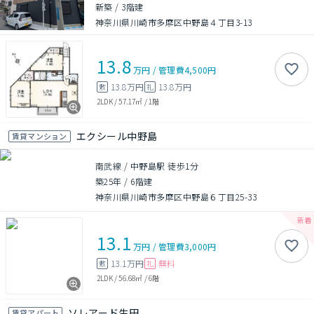
新築
/
3階建
神奈川県川崎市多摩区中野島４丁目3-13
13.8
万円
/
管理費
4,500円
13.8万円
13.8万円
敷
礼
2LDK
/
57.17㎡
/
1階
エクシール中野島
賃貸マンション
南武線 / 中野島駅 徒歩1分
築25年
/
6階建
神奈川県川崎市多摩区中野島６丁目25-33
13.1
万円
/
管理費
3,000円
13.1万円
無料
敷
礼
2LDK
/
56.68㎡
/
6階
ソレアード生田
賃貸アパート