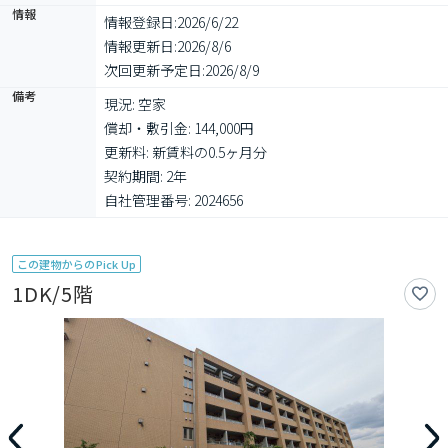
情報
情報登録日:
2026/6/22
情報更新日:
2026/8/6
次回更新予定日:
2026/8/9
備考
現況: 空家

償却・敷引金: 144,000円

更新料: 新賃料の0.5ヶ月分

契約期間: 2年

自社管理番号: 2024656
この建物からのPick Up
1DK/5階