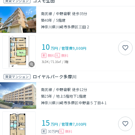
コスモ生田
賃貸マンション
南武線 / 中野島駅 徒歩35分
築40年
/
5階建
神奈川県川崎市多摩区三田２
10
万円
/
管理費
9,000円
無料
無料
敷
礼
3LDK
/
71.16㎡
/
3階
ロイヤルパーク多摩川
賃貸マンション
南武線 / 中野島駅 徒歩12分
築25年
/
地上5階地下1階建
神奈川県川崎市多摩区中野島５丁目4-1
15
万円
/
管理費
7,000円
30万円
無料
敷
礼