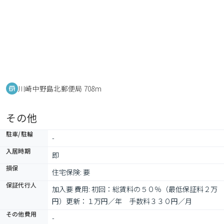
川崎中野島北郵便局 708m
その他
駐車/駐輪
-
入居時期
即
損保
住宅保険: 要
保証代行人
加入要 費用: 初回：総賃料の５０％（最低保証料２万
円）更新：１万円／年　手数料３３０円／月　
その他費用
-