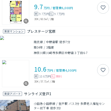
9.7
万円
/
管理費
6,000円
9.7万円
9.7万円
敷
礼
3DK
/
60.9㎡
/
2階
プレステージ宮原
賃貸マンション
南武線 / 中野島駅 徒歩7分
築34年
/
3階建
神奈川県川崎市多摩区中野島３丁目6-7
10.6
万円
/
管理費
4,000円
10.6万円
無料
敷
礼
3DK
/
57.71㎡
/
3階
サンライズ登戸1
賃貸アパート
小田急小田原線 / 登戸駅 バス3分 多摩老人福祉セン
ター前下車 徒歩3分