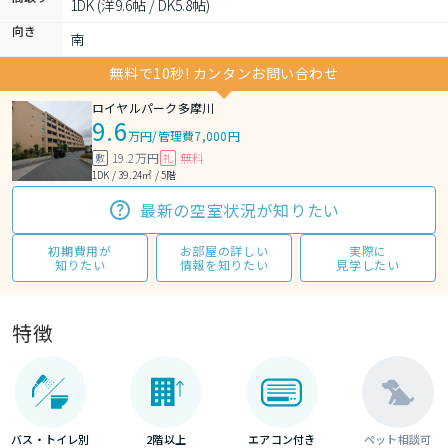
1DK (洋9.6帖 / DK5.8帖)
向き
南
無料で10秒! カンタンお問い合わせ
ロイヤルパーク多摩川
9.6
万円
/
管理費7,000円
19.2万円
無料
敷
礼
1DK / 39.24㎡ / 5階
最新の空室状況が知りたい
初期費用が
お部屋の詳しい
実際に
知りたい
情報を知りたい
見学したい
特徴
バス・トイレ別
2階以上
エアコン付き
ペット相談可