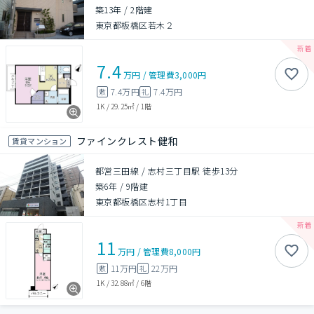
築13年
/
2階建
東京都板橋区若木２
7.4
万円
/
管理費
3,000円
7.4万円
7.4万円
敷
礼
1K
/
29.25㎡
/
1階
ファインクレスト健和
賃貸マンション
都営三田線 / 志村三丁目駅 徒歩13分
築6年
/
9階建
東京都板橋区志村1丁目
11
万円
/
管理費
8,000円
11万円
22万円
敷
礼
1K
/
32.88㎡
/
6階