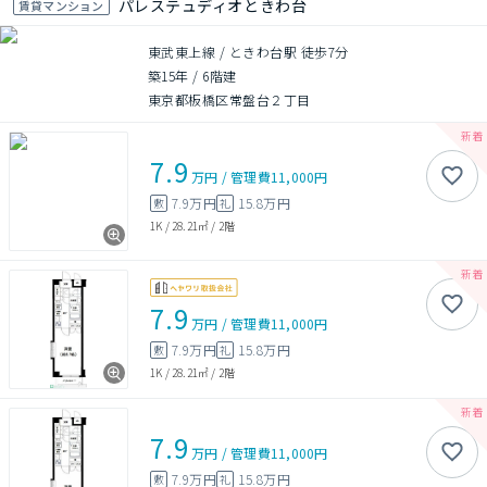
パレステュディオときわ台
賃貸マンション
東武東上線 / ときわ台駅 徒歩7分
築15年
/
6階建
東京都板橋区常盤台２丁目
7.9
万円
/
管理費
11,000円
7.9万円
15.8万円
敷
礼
1K
/
28.21㎡
/
2階
7.9
万円
/
管理費
11,000円
7.9万円
15.8万円
敷
礼
1K
/
28.21㎡
/
2階
7.9
万円
/
管理費
11,000円
7.9万円
15.8万円
敷
礼