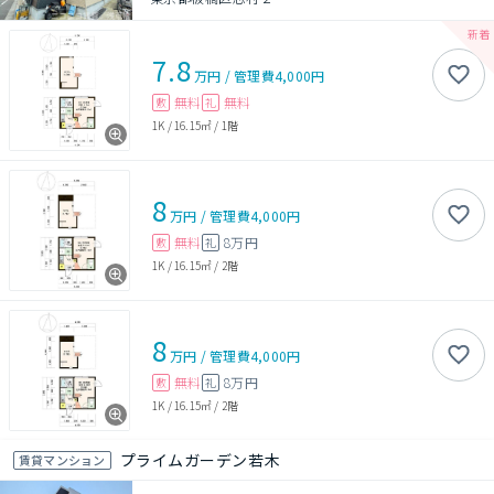
7.8
万円
/
管理費
4,000円
無料
無料
敷
礼
1K
/
16.15㎡
/
1階
8
万円
/
管理費
4,000円
無料
8万円
敷
礼
1K
/
16.15㎡
/
2階
8
万円
/
管理費
4,000円
無料
8万円
敷
礼
1K
/
16.15㎡
/
2階
プライムガーデン若木
賃貸マンション