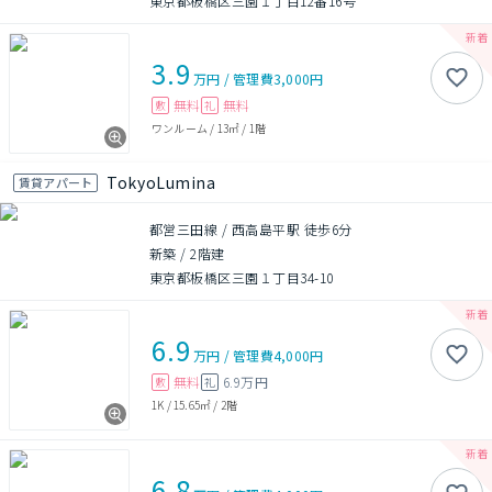
東京都板橋区三園１丁目12番16号
3.9
万円
/
管理費
3,000円
無料
無料
敷
礼
ワンルーム
/
13㎡
/
1階
TokyoLumina
賃貸アパート
都営三田線 / 西高島平駅 徒歩6分
新築
/
2階建
東京都板橋区三園１丁目34-10
6.9
万円
/
管理費
4,000円
無料
6.9万円
敷
礼
1K
/
15.65㎡
/
2階
6.8