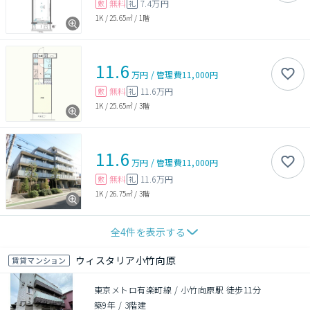
無料
7.4万円
敷
礼
1K
/
25.65㎡
/
1階
11.6
万円
/
管理費
11,000円
無料
11.6万円
敷
礼
1K
/
25.65㎡
/
3階
11.6
万円
/
管理費
11,000円
無料
11.6万円
敷
礼
1K
/
26.75㎡
/
3階
全
4
件を表示する
ウィスタリア小竹向原
賃貸マンション
東京メトロ有楽町線 / 小竹向原駅 徒歩11分
築9年
/
3階建