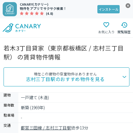
CANARY(カナリー)
物件をアプリでサクサク検索！
インストール
(4.8)
お気に入り
閲覧履歴
若木3丁目貸家（東京都板橋区 / 志村三丁目
駅） の賃貸物件情報
現在この建物の空室物件はありません
志村三丁目駅
のおすすめ物件を見る
建物
一戸建て (木造)
築年数
新築 (1969年)
駐車場
-
交通
都営三田線 / 志村三丁目駅
徒歩13分