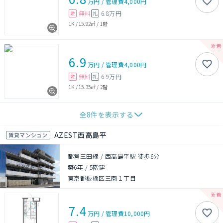
万円
/
管理費
4,000円
無料
6.8万円
敷
礼
1K
/
15.92㎡
/
1階
6.9
万円
/
管理費
4,000円
無料
6.9万円
敷
礼
1K
/
15.35㎡
/
2階
全
8
件を表示する
AZEST西高島平
賃貸マンション
都営三田線 / 西高島平駅 徒歩6分
築6年
/
5階建
東京都板橋区三園１丁目
7.4
万円
/
管理費
10,000円