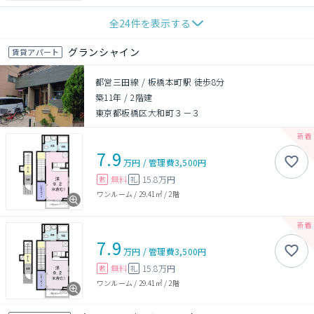
全
24
件を表示する
グランシャイン
賃貸アパート
都営三田線 / 板橋本町駅 徒歩8分
築11年
/
2階建
東京都板橋区大和町３－３
7.9
万円
/
管理費
3,500円
無料
15.8万円
敷
礼
ワンルーム
/
29.41㎡
/
2階
7.9
万円
/
管理費
3,500円
無料
15.8万円
敷
礼
ワンルーム
/
29.41㎡
/
2階