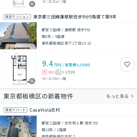
1K
/
25.51㎡
/
1階
東京都三田線蓮根駅徒歩9分5階建て築9年
賃貸マンション
都営三田線 / 蓮根駅 徒歩9分
築9年
/
5階建
東京都板橋区坂下1丁目15-10
9.4
万円
/
管理費
5,000円
無料
9.4万円
敷
礼
1K
/
25.53㎡
/
2階
東京都板橋区の新着物件
もっと見る
CasaViola志村
賃貸アパート
都営三田線 / 志村坂上駅 徒歩3分
築10年
/
2階建
東京都板橋区志村２