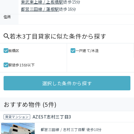
東武東上線 / 上板橋駅
徒歩15分
都営三田線 / 蓮根駅
徒歩16分
住所
若木3丁目貸家
に似た条件から探す
板橋区
一戸建て/木造
駅徒歩15分以下
選択した条件から探す
おすすめ物件 (
5
件)
AZEST志村三丁目3
賃貸マンション
都営三田線 / 志村三丁目駅 徒歩10分