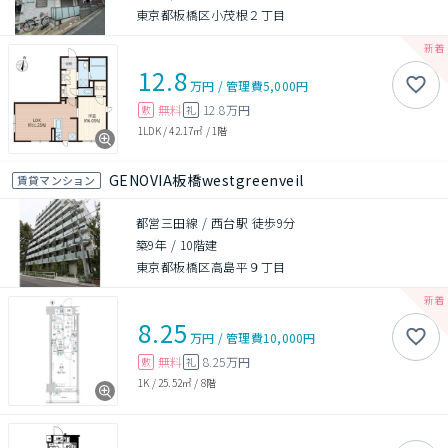
東京都板橋区小茂根２丁目
12.8
万円
/
管理費
5,000円
無料
12.8万円
敷
礼
1LDK
/
42.17㎡
/
1階
GENOVIA板橋westgreenveil
賃貸マンション
都営三田線 / 西台駅 徒歩9分
築9年
/
10階建
東京都板橋区高島平９丁目
8.25
万円
/
管理費
10,000円
無料
8.25万円
敷
礼
1K
/
25.52㎡
/
8階