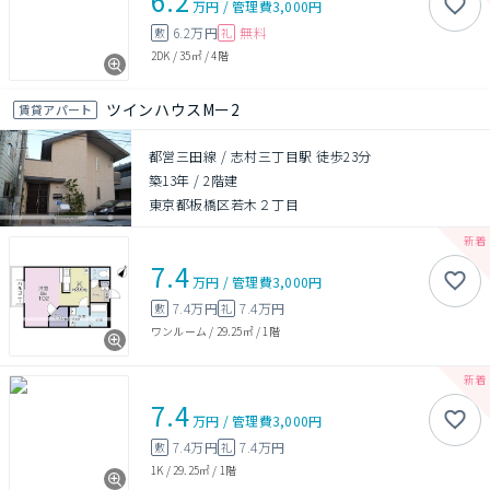
6.2
万円
/
管理費
3,000円
6.2万円
無料
敷
礼
2DK
/
35㎡
/
4階
ツインハウスMー2
賃貸アパート
都営三田線 / 志村三丁目駅 徒歩23分
築13年
/
2階建
東京都板橋区若木２丁目
7.4
万円
/
管理費
3,000円
7.4万円
7.4万円
敷
礼
ワンルーム
/
29.25㎡
/
1階
7.4
万円
/
管理費
3,000円
7.4万円
7.4万円
敷
礼
1K
/
29.25㎡
/
1階