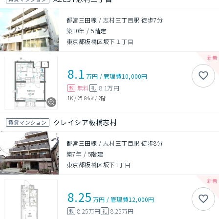
都営三田線 / 志村三丁目駅 徒歩7分
築10年
/
5階建
東京都板橋区坂下１丁目
8.1
万円
/
管理費
10,000円
無料
8.1万円
敷
礼
1K
/
25.84㎡
/
2階
クレイシア板橋志村
賃貸マンション
都営三田線 / 志村三丁目駅 徒歩8分
築7年
/
5階建
東京都板橋区坂下1丁目
8.25
万円
/
管理費
12,000円
8.25万円
8.25万円
敷
礼