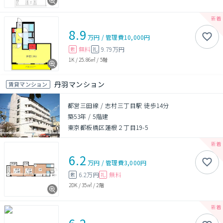
8.9
万円
/
管理費
10,000円
無料
9.79万円
敷
礼
1K
/
25.86㎡
/
5階
丹羽マンション
賃貸マンション
都営三田線 / 志村三丁目駅 徒歩14分
築53年
/
5階建
東京都板橋区蓮根２丁目19-5
6.2
万円
/
管理費
3,000円
6.2万円
無料
敷
礼
2DK
/
35㎡
/
2階