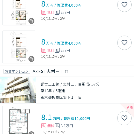
8
万円
/
管理費
4,000円
無料
8万円
敷
礼
1K
/
16.15㎡
/
2階
8
万円
/
管理費
4,000円
無料
8万円
敷
礼
1K
/
16.15㎡
/
2階
AZEST志村三丁目
賃貸マンション
都営三田線 / 志村三丁目駅 徒歩7分
築10年
/
5階建
東京都板橋区坂下１丁目
8.1
万円
/
管理費
10,000円
無料
8.1万円
敷
礼
1K
/
25.84㎡
/
2階