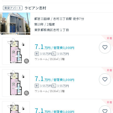
ラビアン志村
賃貸アパート
都営三田線 / 志村三丁目駅 徒歩7分
築10年
/
2階建
東京都板橋区志村１丁目
7.1
万円
/
管理費
3,000円
3.55万円
3.55万円
敷
礼
ワンルーム
/
19.16㎡
/
2階
7.1
万円
/
管理費
3,000円
3.55万円
3.55万円
敷
礼
ワンルーム
/
19.16㎡
/
2階
7.1
万円
/
管理費
3,000円