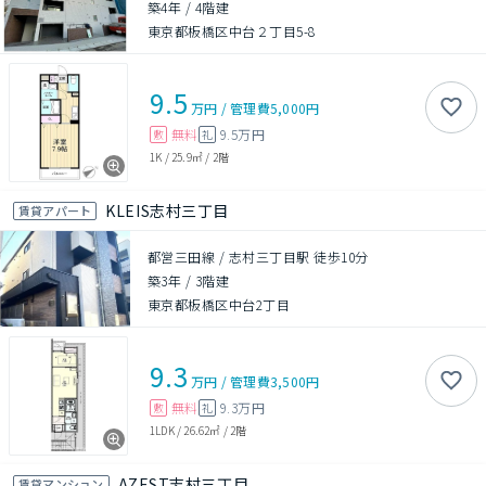
築4年
/
4階建
東京都板橋区中台２丁目5-8
9.5
万円
/
管理費
5,000円
無料
9.5万円
敷
礼
1K
/
25.9㎡
/
2階
KLEIS志村三丁目
賃貸アパート
都営三田線 / 志村三丁目駅 徒歩10分
築3年
/
3階建
東京都板橋区中台2丁目
9.3
万円
/
管理費
3,500円
無料
9.3万円
敷
礼
1LDK
/
26.62㎡
/
2階
AZEST志村三丁目
賃貸マンション