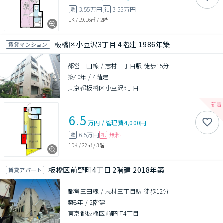
3.55万円
3.55万円
敷
礼
1K
/
19.16㎡
/
2階
板橋区小豆沢3丁目 4階建 1986年築
賃貸マンション
都営三田線 / 志村三丁目駅 徒歩15分
築40年
/
4階建
東京都板橋区小豆沢3丁目
6.5
万円
/
管理費
4,000円
6.5万円
無料
敷
礼
1DK
/
22㎡
/
3階
板橋区前野町4丁目 2階建 2018年築
賃貸アパート
都営三田線 / 志村三丁目駅 徒歩12分
築8年
/
2階建
東京都板橋区前野町4丁目