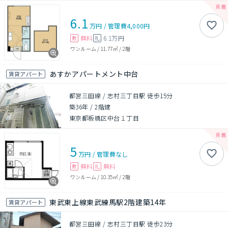
6.1
万円
/
管理費
4,000円
無料
6.1万円
敷
礼
ワンルーム
/
11.77㎡
/
2階
あすかアパートメント中台
賃貸アパート
都営三田線 / 志村三丁目駅 徒歩15分
築36年
/
2階建
東京都板橋区中台１丁目
5
万円
/
管理費
なし
無料
無料
敷
礼
ワンルーム
/
10.35㎡
/
2階
東武東上線東武練馬駅2階建築14年
賃貸アパート
都営三田線 / 志村三丁目駅 徒歩23分