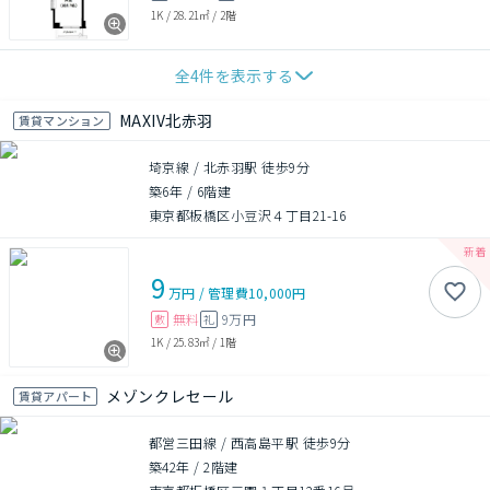
1K
/
28.21㎡
/
2階
全
4
件を表示する
MAXIV北赤羽
賃貸マンション
埼京線 / 北赤羽駅 徒歩9分
築6年
/
6階建
東京都板橋区小豆沢４丁目21-16
9
万円
/
管理費
10,000円
無料
9万円
敷
礼
1K
/
25.83㎡
/
1階
メゾンクレセール
賃貸アパート
都営三田線 / 西高島平駅 徒歩9分
築42年
/
2階建