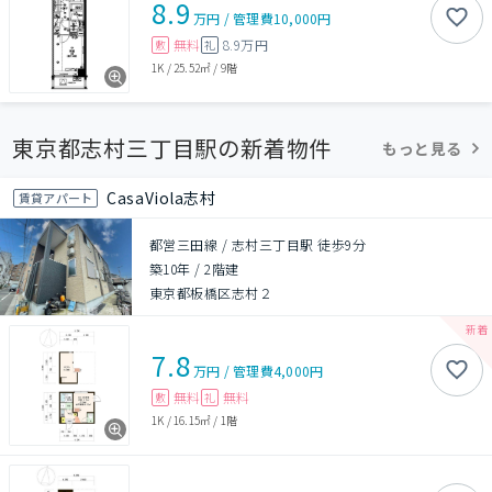
8.9
万円
/
管理費
10,000円
無料
8.9万円
敷
礼
1K
/
25.52㎡
/
9階
東京都志村三丁目駅の新着物件
もっと見る
CasaViola志村
賃貸アパート
都営三田線 / 志村三丁目駅 徒歩9分
築10年
/
2階建
東京都板橋区志村２
7.8
万円
/
管理費
4,000円
無料
無料
敷
礼
1K
/
16.15㎡
/
1階