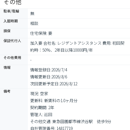
その他
駐車/駐輪
無
入居時期
相談
損保
住宅保険: 要
保証代行人
加入要 会社名: レジデントアシスタンス 費用: 初回契
約時：50%、2年目以降10000円/年
その他費用
-
情報
情報登録日:
2026/7/4
情報更新日:
2026/8/6
次回更新予定日:
2026/8/12
備考
現況: 空家

更新料: 新賃料の1.0ヶ月分

契約期間: 2年

管理人: 巡回

その他交通: 東急田園都市線渋谷駅　徒歩9分

自社管理番号: 14817719