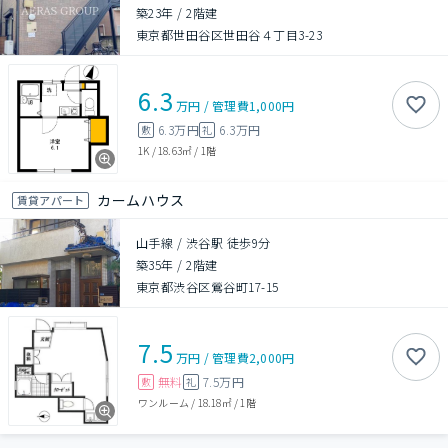
築23年
/
2階建
東京都世田谷区世田谷４丁目3-23
6.3
万円
/
管理費
1,000円
6.3万円
6.3万円
敷
礼
1K
/
18.63㎡
/
1階
カームハウス
賃貸アパート
山手線 / 渋谷駅 徒歩9分
築35年
/
2階建
東京都渋谷区鶯谷町17-15
7.5
万円
/
管理費
2,000円
無料
7.5万円
敷
礼
ワンルーム
/
18.18㎡
/
1階