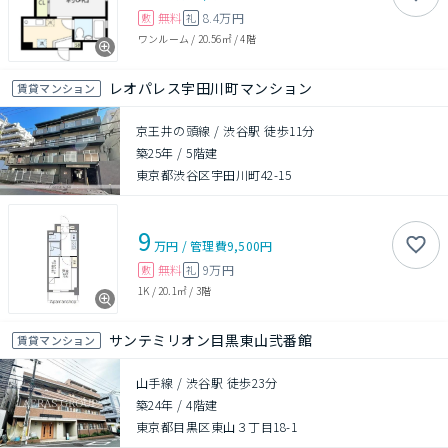
無料
8.4万円
敷
礼
ワンルーム
/
20.56㎡
/
4階
レオパレス宇田川町マンション
賃貸マンション
京王井の頭線 / 渋谷駅 徒歩11分
築25年
/
5階建
東京都渋谷区宇田川町42-15
9
万円
/
管理費
9,500円
無料
9万円
敷
礼
1K
/
20.1㎡
/
3階
サンテミリオン目黒東山弐番館
賃貸マンション
山手線 / 渋谷駅 徒歩23分
築24年
/
4階建
東京都目黒区東山３丁目18-1