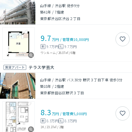
山手線 / 渋谷駅 徒歩9分
築41年
/
7階建
東京都渋谷区渋谷２丁目
9.7
万円
/
管理費
10,000円
9.7万円
9.7万円
敷
礼
ワンルーム
/
26.07㎡
/
6階
テラス学芸大
賃貸アパート
山手線 / 渋谷駅 バス30分 野沢３丁目下車 徒歩3分
築18年
/
2階建
東京都世田谷区野沢３丁目
8.3
万円
/
管理費
5,000円
8.3万円
8.3万円
敷
礼
1K
/
23.27㎡
/
2階