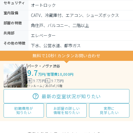
セキュリティ
オートロック
室内設備
CATV、冷蔵庫付、エアコン、シューズボックス
部屋の特徴
角住戸、バルコニー、二階以上
共用部
エレベーター
その他の特徴
下水、公営水道、都市ガス
無料で10秒! カンタンお問い合わせ
パーク・ノヴァ渋谷
9.7
万円
/
管理費10,000円
9.7万円
9.7万円
敷
礼
ワンルーム / 26.07㎡ / 6階
最新の空室状況が知りたい
初期費用が
お部屋の詳しい
実際に
知りたい
情報を知りたい
見学したい