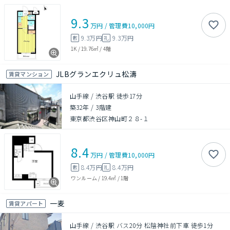
9.3
万円
/
管理費
10,000円
9.3万円
9.3万円
敷
礼
1K
/
19.76㎡
/
4階
JLBグランエクリュ松濤
賃貸マンション
山手線 / 渋谷駅 徒歩17分
築32年
/
3階建
東京都渋谷区神山町２８-１
8.4
万円
/
管理費
10,000円
8.4万円
8.4万円
敷
礼
ワンルーム
/
19.4㎡
/
1階
一麦
賃貸アパート
山手線 / 渋谷駅 バス20分 松陰神社前下車 徒歩1分