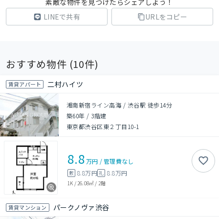
素敵な物件を見つけたらシェアしよう！
LINEで共有
URLをコピー
おすすめ物件 (
10
件)
二村ハイツ
賃貸アパート
湘南新宿ライン高海 / 渋谷駅 徒歩14分
築60年
/
3階建
東京都渋谷区東２丁目10-1
8.8
万円
/
管理費
なし
8.8万円
8.8万円
敷
礼
1K
/
26.08㎡
/
2階
パークノヴァ渋谷
賃貸マンション