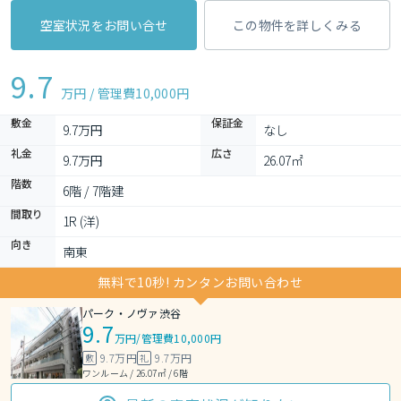
空室状況をお問い合せ
この物件を詳しくみる
9.7
万円 / 管理費
10,000円
敷金
保証金
9.7万円
なし
礼金
広さ
9.7万円
26.07㎡
階数
6階 / 7階建
間取り
1R (洋)
向き
南東
無料で10秒! カンタンお問い合わせ
パーク・ノヴァ渋谷
9.7
万円
/
管理費10,000円
9.7万円
9.7万円
敷
礼
ワンルーム / 26.07㎡ / 6階