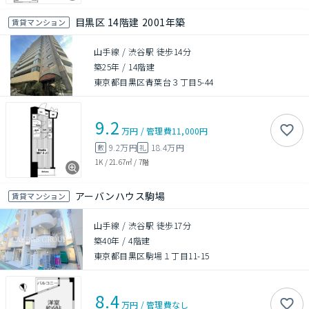
目黒区 14階建 2001年築
賃貸マンション
山手線 / 渋谷駅 徒歩14分
築25年
/
14階建
東京都目黒区青葉台３丁目5-44
9.2
万円
/
管理費
11,000円
9.2万円
18.4万円
敷
礼
1K
/
21.67㎡
/
7階
アーバンハウス駒場
賃貸マンション
山手線 / 渋谷駅 徒歩17分
築40年
/
4階建
東京都目黒区駒場１丁目11-15
8.4
万円
/
管理費
なし