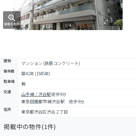
画像を拡大
1/4
建物
マンション (鉄筋コンクリート)
築年数
築41年 (1985年)
駐車場
無
交通
山手線 / 渋谷駅
徒歩9分
東急田園都市線渋谷駅　徒歩9分
住所
東京都渋谷区渋谷２丁目
掲載中の物件(
1
件)