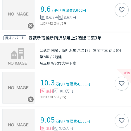
8.6
万円
/
管理費
3,000円
8.6万円
8.6万円
敷
礼
1LDK
/
42.56㎡
/
1階
西武新宿線新所沢駅地上2階建て築3年
賃貸アパート
西武新宿線 / 新所沢駅 バス17分 富岡下車 徒歩6分
築2年
/
2階建
埼玉県所沢市大字下富
10.3
万円
/
管理費
4,100円
無料
10.3万円
敷
礼
2LDK
/
58.57㎡
/
2階
9.05
万円
/
管理費
4,100円
無料
9.05万円
敷
礼