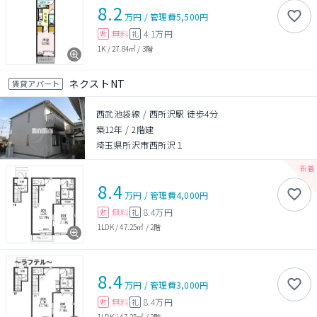
8.2
万円
/
管理費
5,500円
無料
4.1万円
敷
礼
1K
/
27.84㎡
/
3階
ネクストNT
賃貸アパート
西武池袋線 / 西所沢駅 徒歩4分
築12年
/
2階建
埼玉県所沢市西所沢１
8.4
万円
/
管理費
4,000円
無料
8.4万円
敷
礼
1LDK
/
47.25㎡
/
2階
8.4
万円
/
管理費
3,000円
無料
8.4万円
敷
礼
1LDK
/
47.25㎡
/
2階