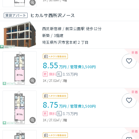
ヒカルサ西所沢ノース
賃貸アパート
西武新宿線 / 航空公園駅 徒歩12分
新築
/
3階建
埼玉県所沢市宮本町２丁目
8.55
万円
/
管理費
3,500円
無料
8.55万円
敷
礼
1K
/
27.02㎡
/
3階
8.75
万円
/
管理費
3,500円
無料
8.75万円
敷
礼
1K
/
27.02㎡
/
3階