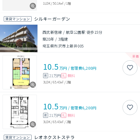
1LDK
/
50.14㎡
/
1階
シルキーガーデン
賃貸マンション
西武新宿線 / 航空公園駅 徒歩15分
築28年
/
3階建
埼玉県所沢市上新井005
10.5
万円
/
管理費
6,200円
21万円
無料
敷
礼
3LDK
/
65.43㎡
/
2階
10.5
万円
/
管理費
6,200円
21万円
無料
敷
礼
3LDK
/
65.43㎡
/
2階
レオネクストステラ
賃貸マンション