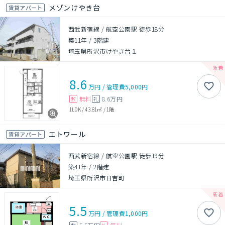
メゾンけやき台
賃貸アパート
西武新宿線 / 航空公園駅 徒歩18分
築11年
/
3階建
埼玉県所沢市けやき台１
8.6
万円
/
管理費
5,000円
無料
8.6万円
敷
礼
1LDK
/
43.81㎡
/
1階
エトワール
賃貸アパート
西武新宿線 / 航空公園駅 徒歩19分
築41年
/
2階建
埼玉県所沢市日吉町
5.5
万円
/
管理費
1,000円