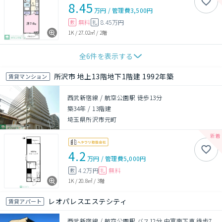
8.45
万円
/
管理費
3,500円
無料
8.45万円
敷
礼
1K
/
27.02㎡
/
2階
全
6
件を表示する
所沢市 地上13階地下1階建 1992年築
賃貸マンション
西武新宿線 / 航空公園駅 徒歩13分
築34年
/
13階建
埼玉県所沢市元町
4.2
万円
/
管理費
5,000円
4.2万円
無料
敷
礼
1K
/
20.8㎡
/
3階
レオパレスエステシティ
賃貸アパート
西武新宿線 / 航空公園駅 バス12分 中富南下車 徒歩7