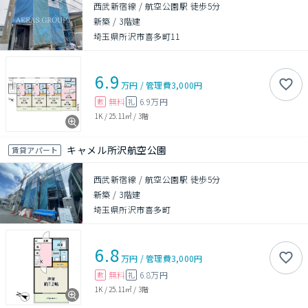
西武新宿線 / 航空公園駅 徒歩5分
新築
/
3階建
埼玉県所沢市喜多町11
6.9
万円
/
管理費
3,000円
無料
6.9万円
敷
礼
1K
/
25.11㎡
/
3階
キャメル所沢航空公園
賃貸アパート
西武新宿線 / 航空公園駅 徒歩5分
新築
/
3階建
埼玉県所沢市喜多町
6.8
万円
/
管理費
3,000円
無料
6.8万円
敷
礼
1K
/
25.11㎡
/
3階