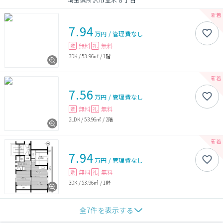
7.94
万円
/
管理費
なし
無料
無料
敷
礼
3DK
/
53.96㎡
/
1階
7.56
万円
/
管理費
なし
無料
無料
敷
礼
2LDK
/
53.96㎡
/
2階
7.94
万円
/
管理費
なし
無料
無料
敷
礼
3DK
/
53.96㎡
/
1階
全
7
件を表示する