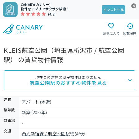
CANARY(カナリー)
物件をアプリでサクサク検索！
インストール
(4.8)
お気に入り
閲覧履歴
KLEIS航空公園（埼玉県所沢市 / 航空公園
駅） の賃貸物件情報
現在この建物の空室物件はありません
航空公園駅
のおすすめ物件を見る
建物
アパート (木造)
築年数
新築 (2023年)
駐車場
-
交通
西武新宿線 / 航空公園駅
徒歩5分