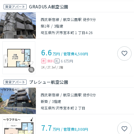
GRADUS.A航空公園
賃貸アパート
西武新宿線 / 航空公園駅 徒歩9分
築1年
/
3階建
埼玉県所沢市宮本町１丁目4-26
6.6
万円
/
管理費
4,500円
無料
6.6万円
敷
礼
1K
/
27.3㎡
/
1階
プレシュー航空公園
賃貸アパート
西武新宿線 / 航空公園駅 徒歩8分
新築
/
3階建
埼玉県所沢市宮本町２丁目
7.7
万円
/
管理費
8,000円