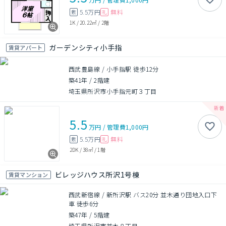
5.5万円
無料
敷
礼
1K
/
20.22㎡
/
2階
ガーデンシティ小手指
賃貸アパート
西武豊島線 / 小手指駅 徒歩12分
築41年
/
2階建
埼玉県所沢市小手指元町３丁目
5.5
万円
/
管理費
1,000円
5.5万円
無料
敷
礼
2DK
/
38㎡
/
1階
ビレッジハウス所沢1号棟
賃貸マンション
西武新宿線 / 新所沢駅 バス20分 並木通り団地入口下
車 徒歩6分
築47年
/
5階建
埼玉県所沢市並木８丁目