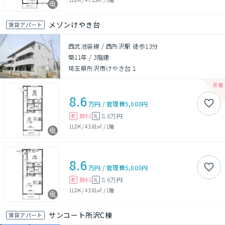
メゾンけやき台
賃貸アパート
西武池袋線 / 西所沢駅 徒歩13分
築11年
/
3階建
埼玉県所沢市けやき台１
8.6
万円
/
管理費
5,000円
無料
8.6万円
敷
礼
1LDK
/
43.81㎡
/
1階
8.6
万円
/
管理費
5,000円
無料
8.6万円
敷
礼
1LDK
/
43.81㎡
/
1階
サンコート所沢C棟
賃貸アパート