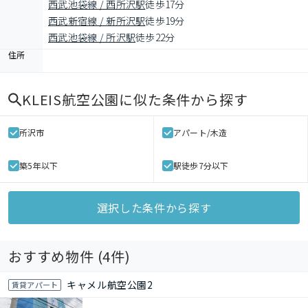
西武池袋線 / 西所沢駅
徒歩17分
西武新宿線 / 新所沢駅
徒歩19分
西武池袋線 / 所沢駅
徒歩22分
住所
KLEIS航空公園
に似た条件から探す
所沢市
アパート/木造
築5年以下
駅徒歩7分以下
選択した条件から探す
おすすめ物件 (
4
件)
キャメル航空公園2
賃貸アパート