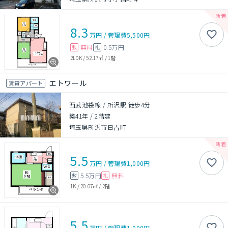
8.3
万円
/
管理費
5,500円
無料
0.5万円
敷
礼
2LDK
/
52.17㎡
/
1階
エトワール
賃貸アパート
西武池袋線 / 所沢駅 徒歩4分
築41年
/
2階建
埼玉県所沢市日吉町
5.5
万円
/
管理費
1,000円
5.5万円
無料
敷
礼
1K
/
20.07㎡
/
2階
5.5
万円
/
管理費
1,000円