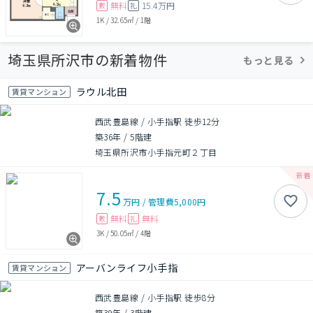
無料
15.4万円
敷
礼
1K
/
32.65㎡
/
1階
埼玉県所沢市の新着物件
もっと見る
ラウル北田
賃貸マンション
西武豊島線 / 小手指駅 徒歩12分
築36年
/
5階建
埼玉県所沢市小手指元町２丁目
7.5
万円
/
管理費
5,000円
無料
無料
敷
礼
3K
/
50.05㎡
/
4階
アーバンライフ小手指
賃貸マンション
西武豊島線 / 小手指駅 徒歩8分
築39年
/
3階建