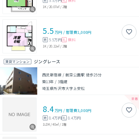
5.5万円
無料
敷
礼
1K
/
20.07㎡
/
2階
5.5
万円
/
管理費
1,000円
5.5万円
無料
敷
礼
1K
/
20.22㎡
/
2階
ジングレース
賃貸マンション
西武新宿線 / 航空公園駅 徒歩25分
築13年
/
3階建
埼玉県所沢市大字上安松
8.4
万円
/
管理費
3,000円
8.4万円
8.4万円
敷
礼
1LDK
/
40㎡
/
1階