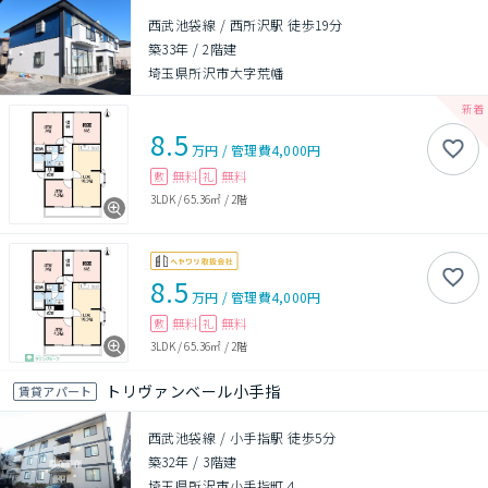
西武池袋線 / 西所沢駅 徒歩19分
築33年
/
2階建
埼玉県所沢市大字荒幡
8.5
万円
/
管理費
4,000円
無料
無料
敷
礼
3LDK
/
65.36㎡
/
2階
8.5
万円
/
管理費
4,000円
無料
無料
敷
礼
3LDK
/
65.36㎡
/
2階
トリヴァンベール小手指
賃貸アパート
西武池袋線 / 小手指駅 徒歩5分
築32年
/
3階建
埼玉県所沢市小手指町４