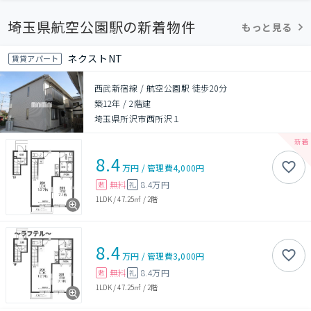
埼玉県航空公園駅の新着物件
もっと見る
ネクストNT
賃貸アパート
西武新宿線 / 航空公園駅 徒歩20分
築12年
/
2階建
埼玉県所沢市西所沢１
8.4
万円
/
管理費
4,000円
無料
8.4万円
敷
礼
1LDK
/
47.25㎡
/
2階
8.4
万円
/
管理費
3,000円
無料
8.4万円
敷
礼
1LDK
/
47.25㎡
/
2階