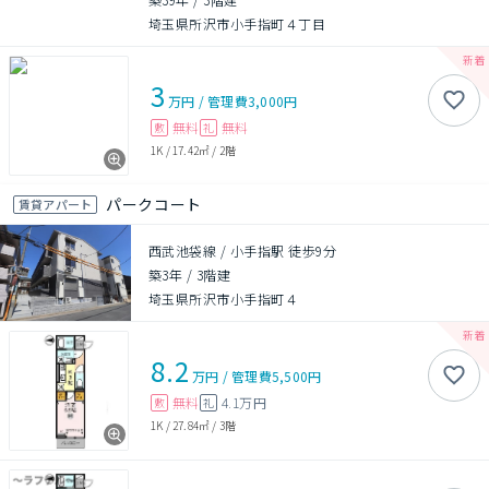
埼玉県所沢市小手指町４丁目
3
万円
/
管理費
3,000円
無料
無料
敷
礼
1K
/
17.42㎡
/
2階
パークコート
賃貸アパート
西武池袋線 / 小手指駅 徒歩9分
築3年
/
3階建
埼玉県所沢市小手指町４
8.2
万円
/
管理費
5,500円
無料
4.1万円
敷
礼
1K
/
27.84㎡
/
3階