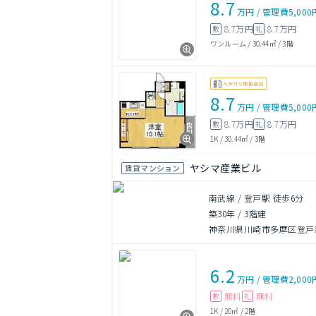
8.7
万円
/
管理費
5,000
8.7万円
8.7万円
敷
礼
ワンルーム
/
30.44㎡
/
3階
8.7
万円
/
管理費
5,000
8.7万円
8.7万円
敷
礼
1K
/
30.44㎡
/
3階
ヤシマ産業ビル
賃貸マンション
南武線 / 登戸駅 徒歩6分
築30年
/
3階建
神奈川県川崎市多摩区登戸
6.2
万円
/
管理費
2,000
無料
無料
敷
礼
1K
/
20㎡
/
2階