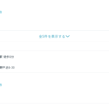
円
全
5
件を表示する
駅 徒歩8分
戸呂6-30
円