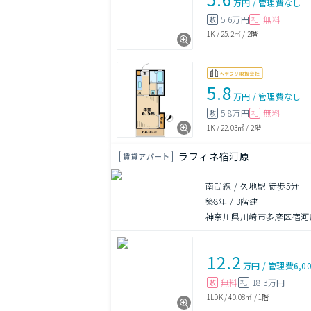
万円
/
管理費
なし
5.6万円
無料
敷
礼
1K
/
25.2㎡
/
2階
5.8
万円
/
管理費
なし
5.8万円
無料
敷
礼
1K
/
22.03㎡
/
2階
ラフィネ宿河原
賃貸アパート
南武線 / 久地駅 徒歩5分
築8年
/
3階建
神奈川県川崎市多摩区宿河
12.2
万円
/
管理費
6,0
無料
18.3万円
敷
礼
1LDK
/
40.08㎡
/
1階