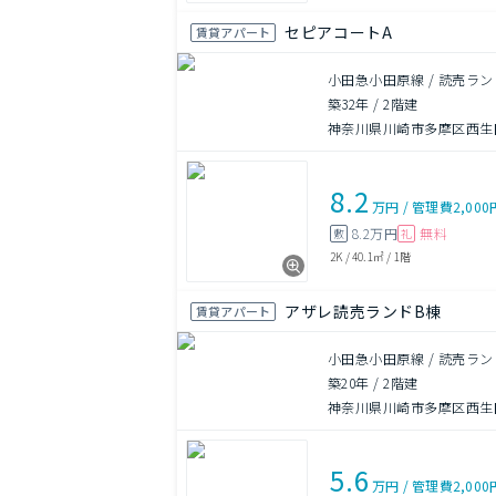
セピアコートA
賃貸アパート
小田急小田原線 / 読売ラン
築32年
/
2階建
神奈川県川崎市多摩区西生田
8.2
万円
/
管理費
2,000
8.2万円
無料
敷
礼
2K
/
40.1㎡
/
1階
アザレ読売ランドB棟
賃貸アパート
小田急小田原線 / 読売ラン
築20年
/
2階建
神奈川県川崎市多摩区西生
5.6
万円
/
管理費
2,000