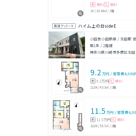
無料
無料
敷
礼
1K
/
19.44㎡
/
1階
ハイム上の台sideE
賃貸アパート
小田急小田原線 / 生田駅 
築1年
/
2階建
神奈川県川崎市多摩区生田
9.2
万円
/
管理費
4,000
9.2万円
無料
敷
礼
1LDK
/
43.3㎡
/
1階
11.5
万円
/
管理費
4,0
11.5万円
無料
敷
礼
2LDK
/
55.7㎡
/
2階