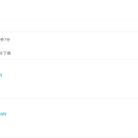
徒歩7分
８丁目
円
00円