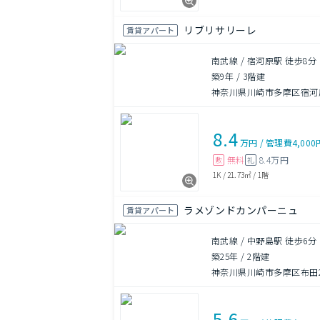
リブリサリーレ
賃貸アパート
南武線 / 宿河原駅 徒歩8分
築9年
/
3階建
神奈川県川崎市多摩区宿河
8.4
万円
/
管理費
4,000
無料
8.4万円
敷
礼
1K
/
21.73㎡
/
1階
ラメゾンドカンパーニュ
賃貸アパート
南武線 / 中野島駅 徒歩6分
築25年
/
2階建
神奈川県川崎市多摩区布田20
5.6