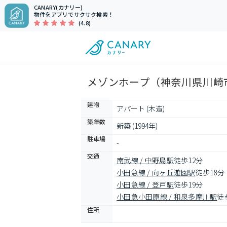
CANARY(カナリー)
物件をアプリでサクサク検索！
(4.8)
メゾンホープ（神奈川県川崎市
建物
アパート (木造)
築年数
新築 (1994年)
駐車場
-
交通
南武線 / 中野島駅
徒歩12分
小田急線 / 向ヶ丘遊園駅
徒歩18分
小田急線 / 登戸駅
徒歩19分
小田急小田原線 / 和泉多摩川駅
徒
住所