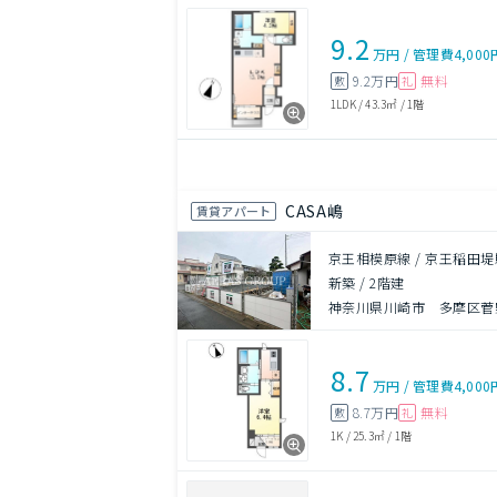
9.2
万円
/
管理費
4,000
9.2万円
無料
敷
礼
1LDK
/
43.3㎡
/
1階
CASA嶋
賃貸アパート
京王相模原線 / 京王稲田堤
新築
/
2階建
神奈川県川崎市 多摩区菅野
8.7
万円
/
管理費
4,000
8.7万円
無料
敷
礼
1K
/
25.3㎡
/
1階