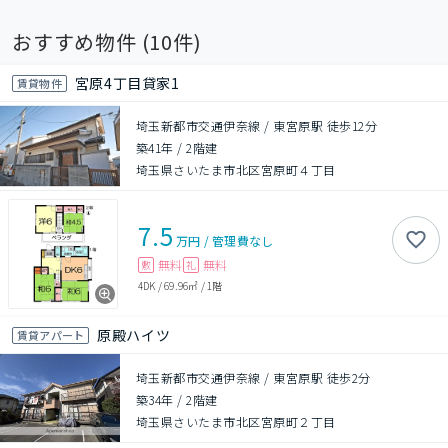
おすすめ物件 (
10
件)
宮原4丁目貸家1
賃貸物件
埼玉新都市交通伊奈線 / 東宮原駅 徒歩12分
築41年
/
2階建
埼玉県さいたま市北区宮原町４丁目
7.5
万円
/
管理費
なし
無料
無料
敷
礼
4DK
/
69.96㎡
/
1階
原殿ハイツ
賃貸アパート
埼玉新都市交通伊奈線 / 東宮原駅 徒歩2分
築34年
/
2階建
埼玉県さいたま市北区宮原町２丁目