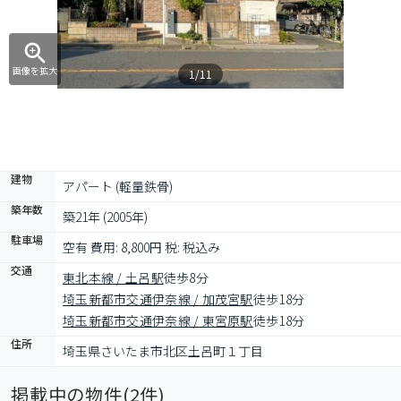
画像を拡大
1/11
建物
アパート (軽量鉄骨)
築年数
築21年 (2005年)
駐車場
空有 費用: 8,800円 税: 税込み
交通
東北本線 / 土呂駅
徒歩8分
埼玉新都市交通伊奈線 / 加茂宮駅
徒歩18分
埼玉新都市交通伊奈線 / 東宮原駅
徒歩18分
住所
埼玉県さいたま市北区土呂町１丁目
掲載中の物件(
2
件)