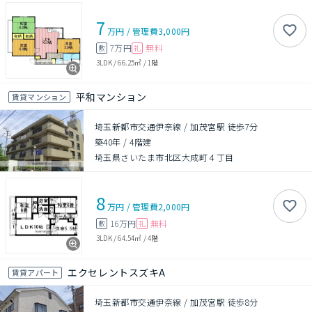
7
万円
/
管理費
3,000円
7万円
無料
敷
礼
3LDK
/
66.25㎡
/
1階
平和マンション
賃貸マンション
埼玉新都市交通伊奈線 / 加茂宮駅 徒歩7分
築40年
/
4階建
埼玉県さいたま市北区大成町４丁目
8
万円
/
管理費
2,000円
16万円
無料
敷
礼
3LDK
/
64.54㎡
/
4階
エクセレントスズキA
賃貸アパート
埼玉新都市交通伊奈線 / 加茂宮駅 徒歩8分