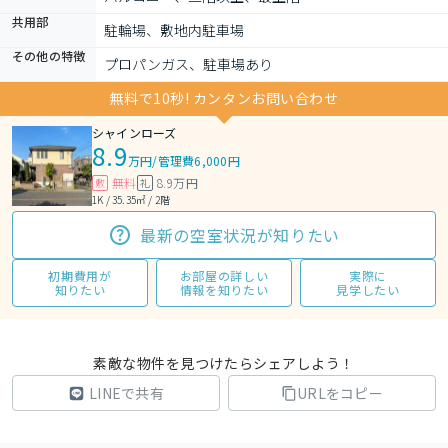
共用部
駐輪場、敷地内駐車場
その他の特徴
プロパンガス、駐車場あり
無料で10秒! カンタンお問い合わせ
シャインローズ
8.9
万円
/
管理費6,000円
無料
8.9万円
敷
礼
1K / 35.35㎡ / 2階
最新の空室状況が知りたい
初期費用が
お部屋の詳しい
実際に
知りたい
情報を知りたい
見学したい
素敵な物件を見つけたらシェアしよう！
LINEで共有
URLをコピー