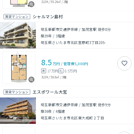
2LDK
/
59.24㎡
/
2階
シャルマン島村
賃貸マンション
埼玉新都市交通伊奈線 / 加茂宮駅 徒歩8分
築39年
/
3階建
埼玉県さいたま市北区宮原町3丁目205-
8.5
万円
/
管理費
5,000円
17万円
8.5万円
敷
礼
3LDK
/
58.8㎡
/
3階
エスポワール大宮
賃貸マンション
埼玉新都市交通伊奈線 / 加茂宮駅 徒歩9分
築36年
/
4階建
埼玉県さいたま市北区東大成町２丁目