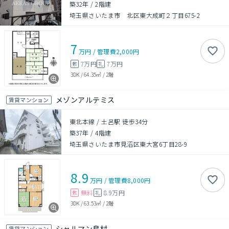
築32年
/
2階建
埼玉県さいたま市 北区東大成町２丁目675-2
7
万円
/
管理費
2,000円
7万円
7万円
敷
礼
3DK
/
64.35㎡
/
2階
メゾンアルテミス
賃貸マンション
東北本線 / 土呂駅 徒歩34分
築37年
/
4階建
埼玉県さいたま市見沼区東大宮6丁目28-9
8.9
万円
/
管理費
8,000円
無料
8.9万円
敷
礼
3DK
/
63.53㎡
/
2階
シャルマン島村
賃貸マンション