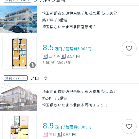
埼玉新都市交通伊奈線 / 加茂宮駅 徒歩10分
築37年
/
3階建
埼玉県さいたま市北区宮原町３
8.5
万円
/
管理費
5,000円
17万円
8.5万円
敷
礼
3LDK
/
61.98㎡
/
3階
フローラ
賃貸アパート
埼玉新都市交通伊奈線 / 東宮原駅 徒歩15分
築24年
/
2階建
埼玉県さいたま市北区本郷町１２５３
8.9
万円
/
管理費
8,000円
無料
8.9万円
敷
礼