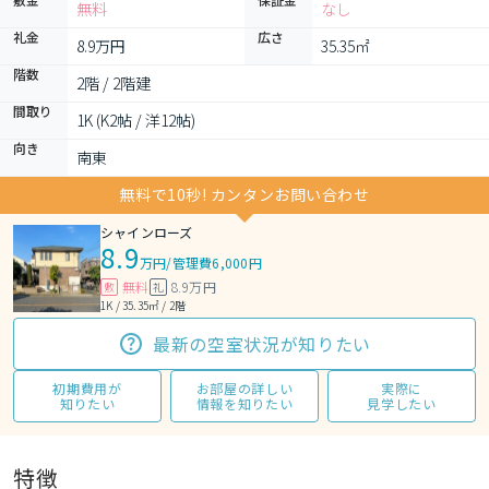
無料
なし
礼金
広さ
8.9万円
35.35㎡
階数
2階 / 2階建
間取り
1K (K2帖 / 洋12帖)
向き
南東
無料で10秒! カンタンお問い合わせ
シャインローズ
8.9
万円
/
管理費6,000円
無料
8.9万円
敷
礼
1K / 35.35㎡ / 2階
最新の空室状況が知りたい
初期費用が
お部屋の詳しい
実際に
知りたい
情報を知りたい
見学したい
特徴