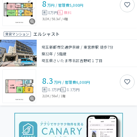
8
万円
/
管理費
5,000円
8万円
無料
敷
礼
3LDK
/
58.3㎡
/
4階
エルシャスト
賃貸マンション
埼玉新都市交通伊奈線 / 東宮原駅 徒歩7分
築32年
/
5階建
埼玉県さいたま市北区吉野町１丁目
8.3
万円
/
管理費
6,000円
8.3万円
8.3万円
敷
礼
2LDK
/
58㎡
/
1階