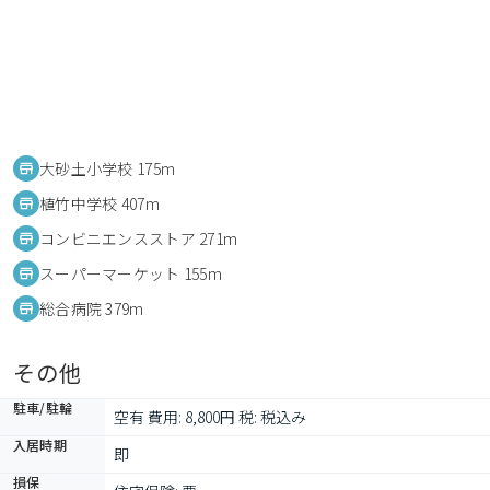
大砂土小学校 175m
植竹中学校 407m
コンビニエンスストア 271m
スーパーマーケット 155m
総合病院 379m
その他
駐車/駐輪
空有 費用: 8,800円 税: 税込み
入居時期
即
損保