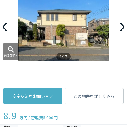
画像を拡大
1/17
空室状況をお問い合せ
この物件を詳しくみる
8.9
万円 / 管理費
6,000円
敷金
保証金