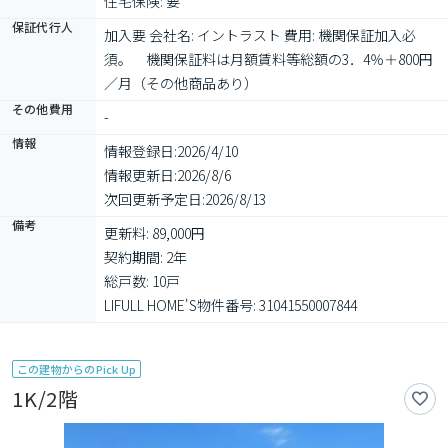
住宅保険: 要
保証代行人
加入要 会社名: イントラスト 費用: 機関保証加入必
須。　機関保証料は月額賃料等総額の3．4％＋800円
／月（その他商品あり）
その他費用
-
情報
情報登録日:
2026/4/10
情報更新日:
2026/8/6
次回更新予定日:
2026/8/13
備考
更新料: 89,000円

契約期間: 2年

総戸数: 10戸

LIFULL HOME'S物件番号: 31041550007844
この建物からのPick Up
1K/2階