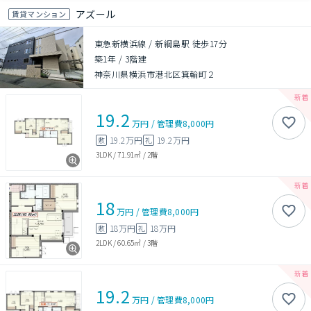
アズール
賃貸マンション
東急新横浜線 / 新綱島駅 徒歩17分
築1年
/
3階建
神奈川県横浜市港北区箕輪町２
19.2
万円
/
管理費
8,000円
19.2万円
19.2万円
敷
礼
3LDK
/
71.91㎡
/
2階
18
万円
/
管理費
8,000円
18万円
18万円
敷
礼
2LDK
/
60.65㎡
/
3階
19.2
万円
/
管理費
8,000円