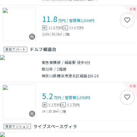
11.8
万円
/
管理費
2,000円
11.8万円
23.6万円
敷
礼
1LDK
/
50.33㎡
/
2階
ドルフ綱島台
賃貸アパート
東急東横線 / 綱島駅 徒歩6分
築32年
/
2階建
神奈川県横浜市港北区綱島台6-26
5.2
万円
/
管理費
2,000円
5.2万円
5.2万円
敷
礼
1K
/
20.28㎡
/
1階
ライブスペースヴィラ
賃貸マンション