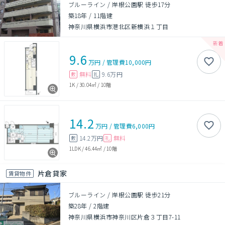
ブルーライン / 岸根公園駅 徒歩17分
築18年
/
11階建
神奈川県横浜市港北区新横浜１丁目
9.6
万円
/
管理費
10,000円
無料
9.6万円
敷
礼
1K
/
30.04㎡
/
10階
14.2
万円
/
管理費
6,000円
14.2万円
無料
敷
礼
1LDK
/
46.44㎡
/
10階
片倉貸家
賃貸物件
ブルーライン / 岸根公園駅 徒歩21分
築28年
/
2階建
神奈川県横浜市神奈川区片倉３丁目7-11