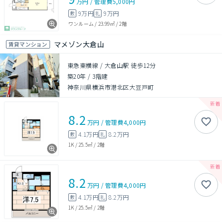
万円
/
管理費
5,000円
9万円
9万円
敷
礼
ワンルーム
/
23.99㎡
/
2階
マメゾン大倉山
賃貸マンション
東急東横線 / 大倉山駅 徒歩12分
築20年
/
3階建
神奈川県横浜市港北区大豆戸町
8.2
万円
/
管理費
4,000円
4.1万円
8.2万円
敷
礼
1K
/
25.5㎡
/
2階
8.2
万円
/
管理費
4,000円
4.1万円
8.2万円
敷
礼
1K
/
25.5㎡
/
2階