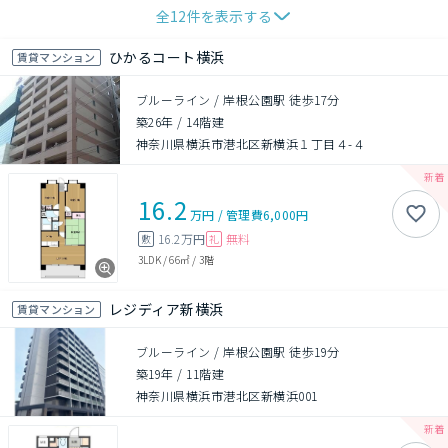
全
12
件を表示する
ひかるコート横浜
賃貸マンション
ブルーライン / 岸根公園駅 徒歩17分
築26年
/
14階建
神奈川県横浜市港北区新横浜１丁目４-４
16.2
万円
/
管理費
6,000円
16.2万円
無料
敷
礼
3LDK
/
66㎡
/
3階
レジディア新横浜
賃貸マンション
ブルーライン / 岸根公園駅 徒歩19分
築19年
/
11階建
神奈川県横浜市港北区新横浜001