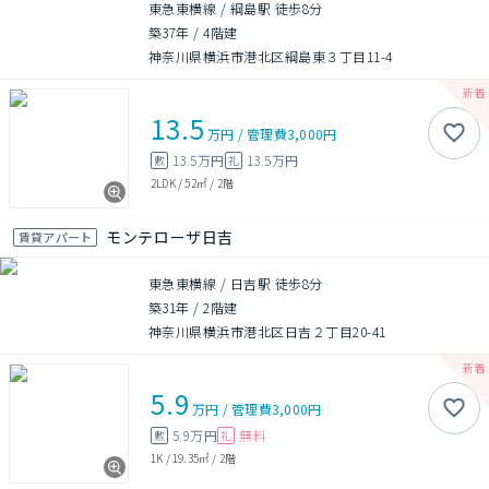
東急東横線 / 綱島駅 徒歩8分
築37年
/
4階建
神奈川県横浜市港北区綱島東３丁目11-4
13.5
万円
/
管理費
3,000円
13.5万円
13.5万円
敷
礼
2LDK
/
52㎡
/
2階
モンテローザ日吉
賃貸アパート
東急東横線 / 日吉駅 徒歩8分
築31年
/
2階建
神奈川県横浜市港北区日吉２丁目20-41
5.9
万円
/
管理費
3,000円
5.9万円
無料
敷
礼
1K
/
19.35㎡
/
2階