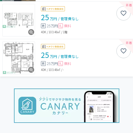
25
万円
/
管理費
なし
25万円
無料
敷
礼
4DK
/
103.48㎡
/
1階
25
万円
/
管理費
なし
25万円
無料
敷
礼
4DK
/
103.48㎡
/
-