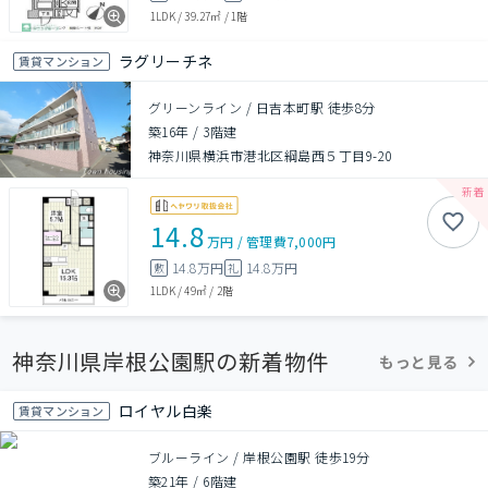
1LDK
/
39.27㎡
/
1階
ラグリーチネ
賃貸マンション
グリーンライン / 日吉本町駅 徒歩8分
築16年
/
3階建
神奈川県横浜市港北区綱島西５丁目9-20
14.8
万円
/
管理費
7,000円
14.8万円
14.8万円
敷
礼
1LDK
/
49㎡
/
2階
神奈川県岸根公園駅の新着物件
もっと見る
ロイヤル白楽
賃貸マンション
ブルーライン / 岸根公園駅 徒歩19分
築21年
/
6階建