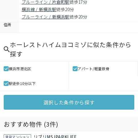
ブルーライン / 片倉町駅
徒歩17分
横浜線 / 新横浜駅
徒歩20分
ブルーライン / 新横浜駅
徒歩20分
住所
ホーレストハイムヨコミゾ
に似た条件から
探す
横浜市港北区
アパート/軽量鉄骨
駅徒歩10分以下
選択した条件から探す
おすすめ物件 (
3
件)
リブリMSJPARKLIFE
賃貸マンション