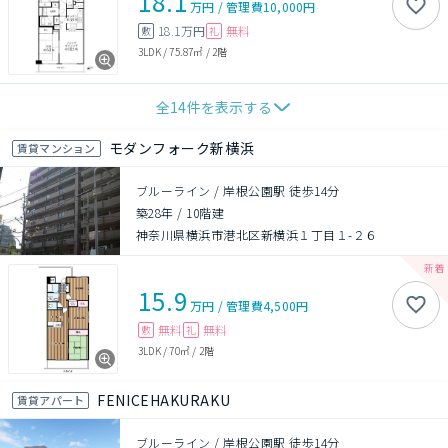
18.1
万円
/
管理費
10,000円
18.1万円
無料
敷
礼
3LDK
/
75.87㎡
/
2階
全
14
件を表示する
モダンフォーク新横浜
賃貸マンション
ブルーライン / 岸根公園駅 徒歩14分
築28年
/
10階建
神奈川県横浜市港北区新横浜１丁目１-２６
15.9
万円
/
管理費
4,500円
無料
無料
敷
礼
3LDK
/
70㎡
/
2階
FENICEHAKURAKU
賃貸アパート
ブルーライン / 岸根公園駅 徒歩14分