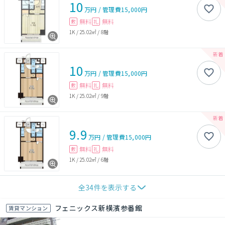
10
万円
/
管理費
15,000円
無料
無料
敷
礼
1K
/
25.02㎡
/
8階
10
万円
/
管理費
15,000円
無料
無料
敷
礼
1K
/
25.02㎡
/
9階
9.9
万円
/
管理費
15,000円
無料
無料
敷
礼
1K
/
25.02㎡
/
6階
全
34
件を表示する
フェニックス新横濱参番館
賃貸マンション