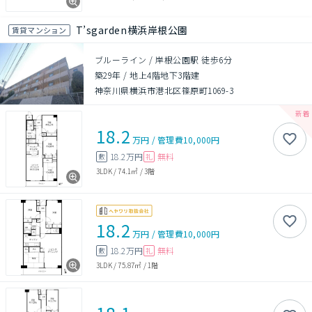
T’sgarden横浜岸根公園
賃貸マンション
ブルーライン / 岸根公園駅 徒歩6分
築29年
/
地上4階地下3階建
神奈川県横浜市港北区篠原町1069-3
18.2
万円
/
管理費
10,000円
18.2万円
無料
敷
礼
3LDK
/
74.1㎡
/
3階
18.2
万円
/
管理費
10,000円
18.2万円
無料
敷
礼
3LDK
/
75.87㎡
/
1階