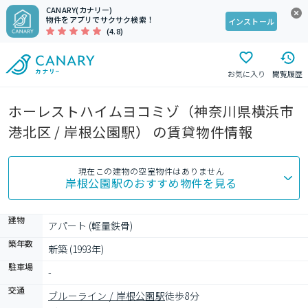
CANARY(カナリー)
物件をアプリでサクサク検索！
インストール
(4.8)
お気に入り
閲覧履歴
ホーレストハイムヨコミゾ（神奈川県横浜市
港北区 / 岸根公園駅） の賃貸物件情報
現在この建物の空室物件はありません
岸根公園駅
のおすすめ物件を見る
建物
アパート (軽量鉄骨)
築年数
新築 (1993年)
駐車場
-
交通
ブルーライン / 岸根公園駅
徒歩8分