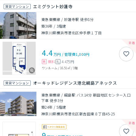
エミグラント妙蓮寺
賃貸マンション
東急東横線 / 妙蓮寺駅 徒歩8分
築36年
/
3階建
神奈川県横浜市港北区仲手原１丁目
4.4
万円
/
管理費
1,000円
無料
4.4万円
敷
礼
ワンルーム
/
16.51㎡
/
3階
オーキッドレジデンス港北綱島アネックス
賃貸マンション
東急東横線 / 綱島駅 バス14分 新田地区センター入口
下車 徒歩3分
築24年
/
5階建
神奈川県横浜市港北区新吉田東８丁目45-25
9