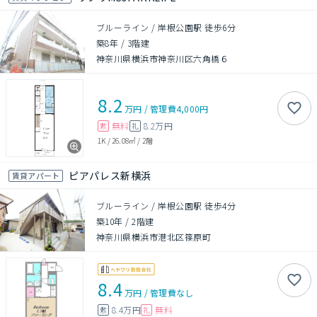
ブルーライン / 岸根公園駅 徒歩6分
築8年
/
3階建
神奈川県横浜市神奈川区六角橋６
8.2
万円
/
管理費
4,000円
無料
8.2万円
敷
礼
1K
/
26.08㎡
/
2階
ピアパレス新横浜
賃貸アパート
ブルーライン / 岸根公園駅 徒歩4分
築10年
/
2階建
神奈川県横浜市港北区篠原町
8.4
万円
/
管理費
なし
8.4万円
無料
敷
礼