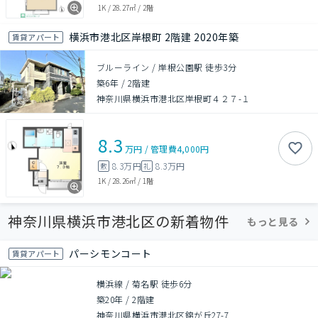
1K
/
28.27㎡
/
2階
横浜市港北区岸根町 2階建 2020年築
賃貸アパート
ブルーライン / 岸根公園駅 徒歩3分
築6年
/
2階建
神奈川県横浜市港北区岸根町４２７-１
8.3
万円
/
管理費
4,000円
8.3万円
8.3万円
敷
礼
1K
/
28.26㎡
/
1階
神奈川県横浜市港北区の新着物件
もっと見る
パーシモンコート
賃貸アパート
横浜線 / 菊名駅 徒歩6分
築20年
/
2階建
神奈川県横浜市港北区錦が丘27-7