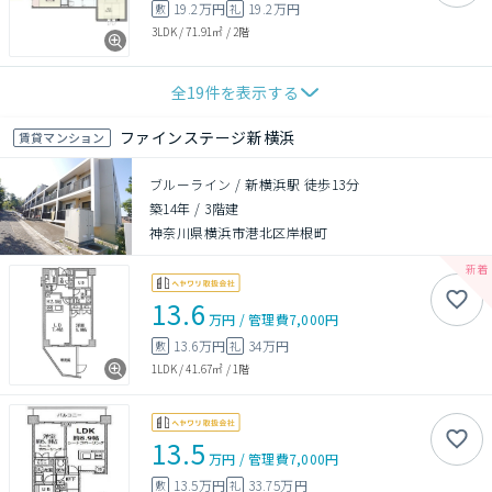
19.2万円
19.2万円
敷
礼
3LDK
/
71.91㎡
/
2階
全
19
件を表示する
ファインステージ新横浜
賃貸マンション
ブルーライン / 新横浜駅 徒歩13分
築14年
/
3階建
神奈川県横浜市港北区岸根町
13.6
万円
/
管理費
7,000円
13.6万円
34万円
敷
礼
1LDK
/
41.67㎡
/
1階
13.5
万円
/
管理費
7,000円
13.5万円
33.75万円
敷
礼