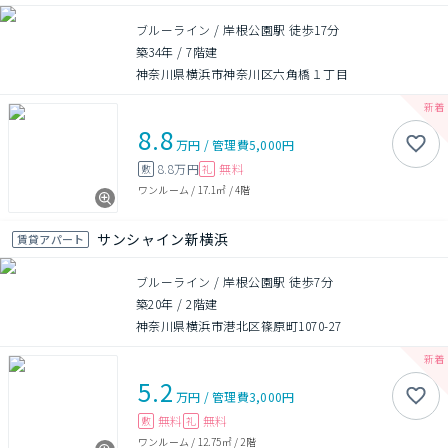
ブルーライン / 岸根公園駅 徒歩17分
築34年
/
7階建
神奈川県横浜市神奈川区六角橋１丁目
8.8
万円
/
管理費
5,000円
8.8万円
無料
敷
礼
ワンルーム
/
17.1㎡
/
4階
サンシャイン新横浜
賃貸アパート
ブルーライン / 岸根公園駅 徒歩7分
築20年
/
2階建
神奈川県横浜市港北区篠原町1070-27
5.2
万円
/
管理費
3,000円
無料
無料
敷
礼
ワンルーム
/
12.75㎡
/
2階