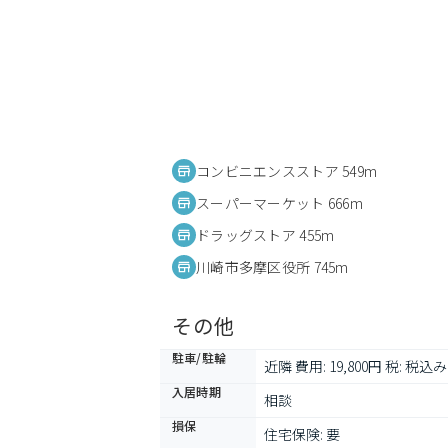
コンビニエンスストア 549m
スーパーマーケット 666m
ドラッグストア 455m
川崎市多摩区役所 745m
その他
駐車/駐輪
近隣 費用: 19,800円 税: 税込み
入居時期
相談
損保
住宅保険: 要