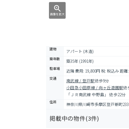
画像を拡大
建物
アパート (木造)
築年数
築35年 (1991年)
駐車場
近隣 費用: 19,800円 税: 税込み 距離:
交通
南武線 / 登戸駅
徒歩9分
小田急小田原線 / 向ヶ丘遊園駅
徒
「ＪＲ南武線 中野島」 徒歩22分
住所
神奈川県川崎市多摩区登戸新町233
掲載中の物件(
3
件)