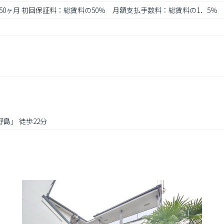
: 0.50ヶ月 初回保証料：総賃料の50％　月額支払手数料：総賃料の1．5
野島」 徒歩22分