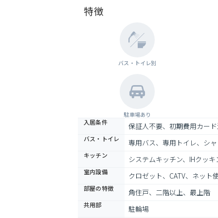
特徴
バス・トイレ別
駐車場あり
入居条件
保証人不要、初期費用カード
バス・トイレ
専用バス、専用トイレ、シャ
キッチン
システムキッチン、IHクッ
室内設備
クロゼット、CATV、ネッ
部屋の特徴
角住戸、二階以上、最上階
共用部
駐輪場