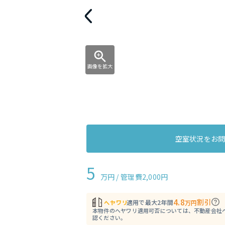
画像を拡大
空室状況をお
5
万円 / 管理費
2,000円
4.8
割引
適用で最大2年間
万円
本物件のヘヤワリ適用可否については、不動産会社
認ください。