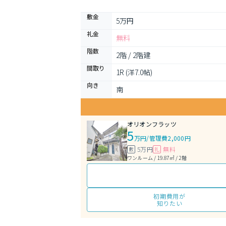
敷金
5万円
礼金
無料
階数
2階 / 2階建
間取り
1R (洋7.0帖)
向き
南
オリオンフラッツ
5
万円
/
管理費2,000円
5万円
無料
敷
礼
ワンルーム / 19.87㎡ / 2階
初期費用が
知りたい