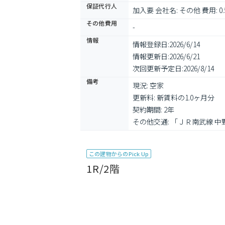
保証代行人
加入要 会社名: その他 費用
その他費用
-
情報
情報登録日:
2026/6/14
情報更新日:
2026/6/21
次回更新予定日:
2026/8/14
備考
現況: 空家

更新料: 新賃料の1.0ヶ月分

契約期間: 2年

その他交通: 「ＪＲ南武線 中
この建物からのPick Up
1R/2階