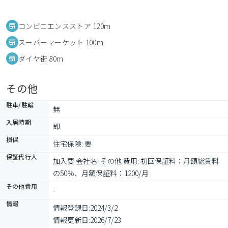
コンビニエンスストア 120m
スーパーマーケット 100m
ダイヤ街 80m
その他
駐車/駐輪
無
入居時期
即
損保
住宅保険: 要
保証代行人
加入要 会社名: その他 費用: 初回保証料：月額総賃料
の50％、月額保証料：1200/月
その他費用
-
情報
情報登録日:
2024/3/2
情報更新日:
2026/7/23