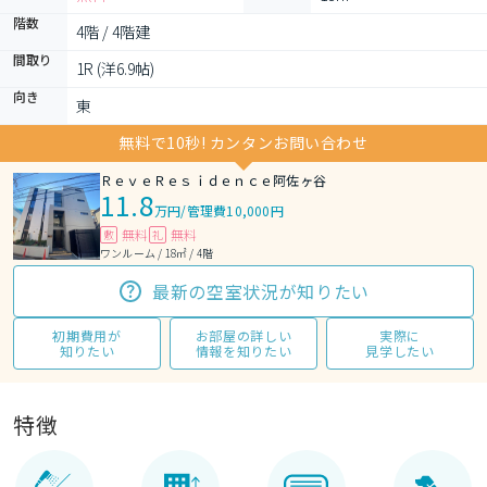
階数
4階 / 4階建
間取り
1R (洋6.9帖)
向き
東
無料で10秒! カンタンお問い合わせ
ＲｅｖｅＲｅｓｉｄｅｎｃｅ阿佐ヶ谷
11.8
万円
/
管理費10,000円
無料
無料
敷
礼
ワンルーム / 18㎡ / 4階
最新の空室状況が知りたい
初期費用が
お部屋の詳しい
実際に
知りたい
情報を知りたい
見学したい
特徴