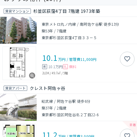
杉並区荻窪4丁目 7階建 1973年築
賃貸マンション
東京メトロ丸ノ内線 / 南阿佐ケ谷駅 徒歩13分
築53年
/
7階建
東京都杉並区荻窪4丁目３３－５
10.1
万円
/
管理費
11,000円
10.1万円
無料
敷
礼
2LDK
/
49.7㎡
/
5階
クレスト阿佐ヶ谷
賃貸アパート
総武線 / 阿佐ケ谷駅 徒歩6分
築37年
/
2階建
東京都杉並区阿佐谷北２丁目22-6
11.2
万円
/
管理費
3,000円