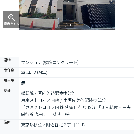
画像を拡大
1/13
建物
マンション (鉄筋コンクリート)
築年数
築2年 (2024年)
駐車場
無
交通
総武線 / 阿佐ケ谷駅
徒歩3分
東京メトロ丸ノ内線 / 南阿佐ケ谷駅
徒歩11分
「東京メトロ丸ノ内線 荻窪」 徒歩19分 「ＪＲ総武・中央
緩行線 高円寺」 徒歩19分
住所
東京都杉並区阿佐谷北２丁目11-12