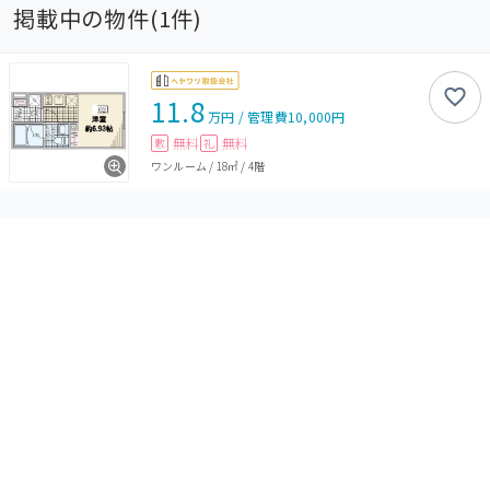
掲載中の物件(
1
件)
11.8
万円
/
管理費
10,000円
無料
無料
敷
礼
ワンルーム
/
18㎡
/
4階