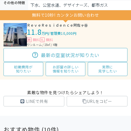
その他の特徴
下水、公営水道、デザイナーズ、都市ガス
無料で10秒! カンタンお問い合わせ
ＲｅｖｅＲｅｓｉｄｅｎｃｅ阿佐ヶ谷
11.8
万円
/
管理費10,000円
無料
無料
敷
礼
ワンルーム / 18㎡ / 4階
最新の空室状況が知りたい
初期費用が
お部屋の詳しい
実際に
知りたい
情報を知りたい
見学したい
素敵な物件を見つけたらシェアしよう！
LINEで共有
URLをコピー
おすすめ物件 (
10
件)