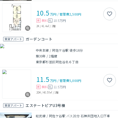
10.5
万円
/
管理費
2,500円
無料
10.5万円
敷
礼
2K
/
41.4㎡
/
2階
ガーデンコート
賃貸アパート
中央本線 / 阿佐ケ谷駅 徒歩16分
築30年
/
2階建
東京都杉並区阿佐谷北６丁目
11.5
万円
/
管理費
5,000円
無料
11.5万円
敷
礼
2DK
/
40.57㎡
/
1階
エステートピアU3号棟
賃貸アパート
総武線 / 阿佐ケ谷駅 バス28分 石神井団地入口下車