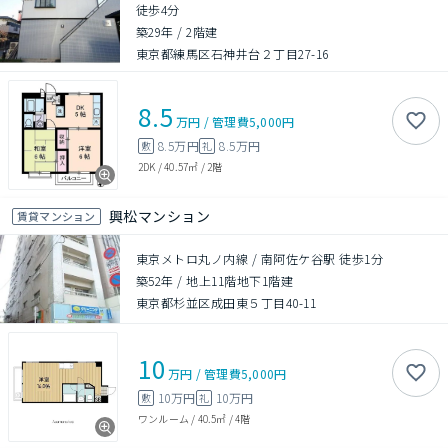
徒歩4分
築29年
/
2階建
東京都練馬区石神井台２丁目27-16
8.5
万円
/
管理費
5,000円
8.5万円
8.5万円
敷
礼
2DK
/
40.57㎡
/
2階
興松マンション
賃貸マンション
東京メトロ丸ノ内線 / 南阿佐ケ谷駅 徒歩1分
築52年
/
地上11階地下1階建
東京都杉並区成田東５丁目40-11
10
万円
/
管理費
5,000円
10万円
10万円
敷
礼
ワンルーム
/
40.5㎡
/
4階