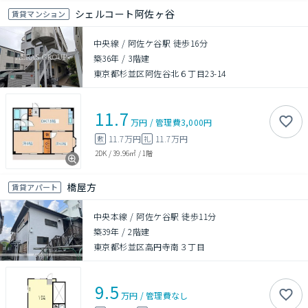
シェルコート阿佐ヶ谷
賃貸マンション
中央線 / 阿佐ケ谷駅 徒歩16分
築36年
/
3階建
東京都杉並区阿佐谷北６丁目23-14
11.7
万円
/
管理費
3,000円
11.7万円
11.7万円
敷
礼
2DK
/
39.96㎡
/
1階
橋屋方
賃貸アパート
中央本線 / 阿佐ケ谷駅 徒歩11分
築39年
/
2階建
東京都杉並区高円寺南３丁目
9.5
万円
/
管理費
なし