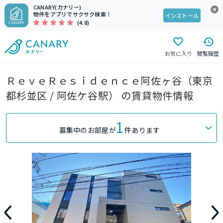
CANARY(カナリー)
物件をアプリでサクサク検索！
インストール
(4.8)
お気に入り
閲覧履歴
ＲｅｖｅＲｅｓｉｄｅｎｃｅ阿佐ヶ谷（東京
都杉並区 / 阿佐ケ谷駅） の賃貸物件情報
1
募集中のお部屋が
件あります