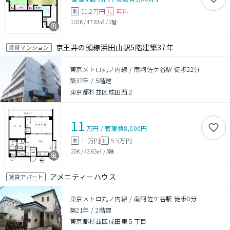
11.2万円
無料
敷
礼
1LDK
/
47.83㎡
/
2階
京王井の頭線浜田山駅5階建築37年
賃貸マンション
東京メトロ丸ノ内線 / 南阿佐ケ谷駅 徒歩22分
築37年
/
5階建
東京都杉並区成田西２
11
万円
/
管理費
8,000円
11万円
5.5万円
敷
礼
2DK
/
43.63㎡
/
5階
アメニティーハウス
賃貸アパート
東京メトロ丸ノ内線 / 南阿佐ケ谷駅 徒歩8分
築21年
/
2階建
東京都杉並区成田東５丁目