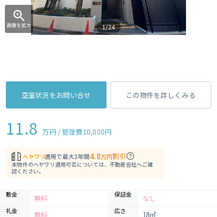
画像を拡大
1/24
空室状況をお問い合せ
この物件を詳しくみる
11.8
万円 / 管理費
10,000円
4.8
割引
適用で最大2年間
万円
本物件のヘヤワリ適用可否については、不動産会社へご確
認ください。
敷金
保証金
無料
なし
礼金
広さ
無料
18㎡