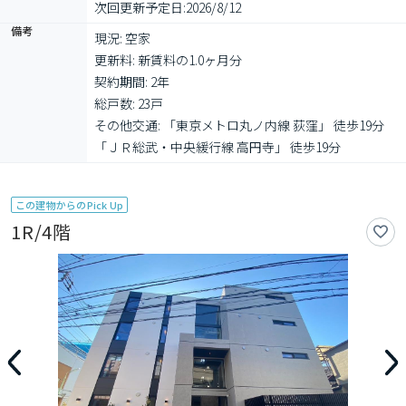
次回更新予定日:
2026/8/12
備考
現況: 空家

更新料: 新賃料の1.0ヶ月分

契約期間: 2年

総戸数: 23戸

その他交通: 「東京メトロ丸ノ内線 荻窪」 徒歩19分 
「ＪＲ総武・中央緩行線 高円寺」 徒歩19分
この建物からのPick Up
1R/4階