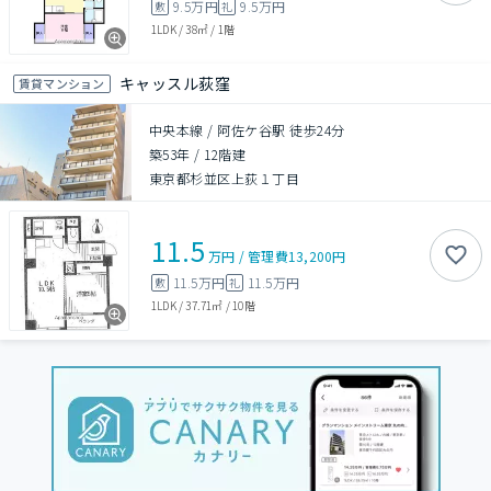
9.5万円
9.5万円
敷
礼
1LDK
/
38㎡
/
1階
キャッスル荻窪
賃貸マンション
中央本線 / 阿佐ケ谷駅 徒歩24分
築53年
/
12階建
東京都杉並区上荻１丁目
11.5
万円
/
管理費
13,200円
11.5万円
11.5万円
敷
礼
1LDK
/
37.71㎡
/
10階